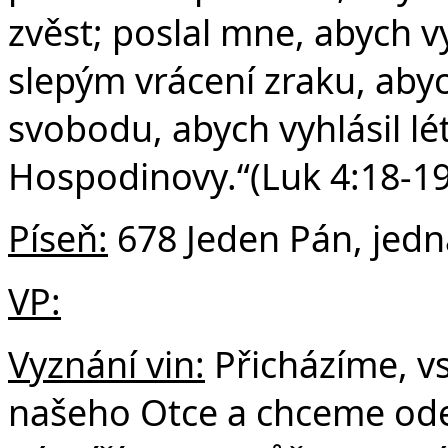
zvěst; poslal mne, abych v
slepým vrácení zraku, aby
svobodu, abych vyhlásil lé
Hospodinovy.“(Luk 4:18-1
Píseň:
678 Jeden Pán, jedn
VP:
Vyznání vin:
Přicházíme, v
našeho Otce a chceme odev