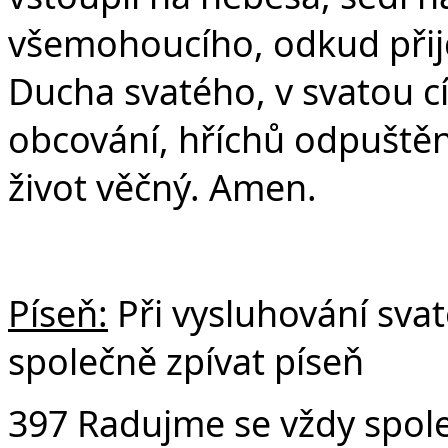
všemohoucího, odkud přijd
Ducha svatého, v svatou c
obcování, hříchů odpuštění
život věčný. Amen.
Píseň:
Při vysluhování sv
společně zpívat píseň
397 Radujme se vždy spol