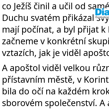
co Ježíš činil a učil od sa
Duchu svatém přikázal sv
mají počínat, a byl přijat 
začneme v konkrétní skupin
vztazích, jak je viděl apošt
A apoštol viděl velkou rů
přístavním městě, v Korint
bila do očí na každém krok
sborovém společenství. A 