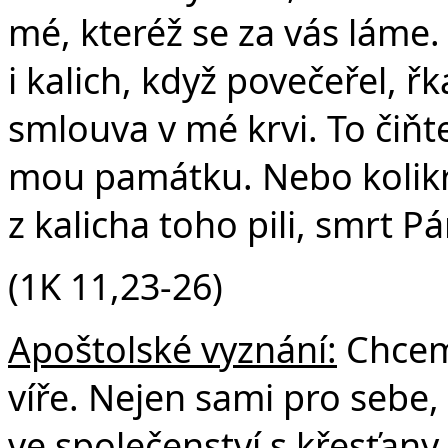
mé, kteréž se za vás láme
i kalich, když povečeřel, řk
smlouva v mé krvi. To čiňte,
mou památku. Nebo kolikrát
z kalicha toho pili, smrt P
(1K 11,23-26)
Apoštolské vyznání:
Chceme
víře. Nejen sami pro sebe, 
ve společenství s křesťany