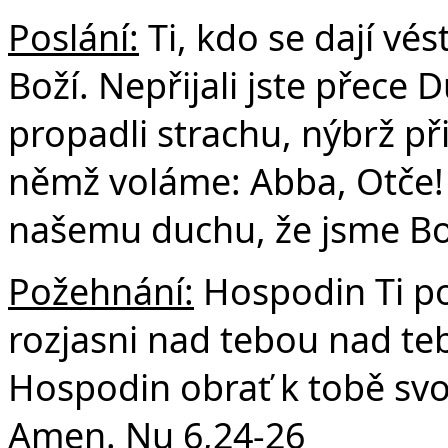
Poslání:
Ti, kdo se dají vé
Boží. Nepřijali jste přece 
propadli strachu, nýbrž při
němž voláme: Abba, Otče!
našemu duchu, že jsme Bož
Požehnání:
Hospodin Ti po
rozjasni nad tebou nad teb
Hospodin obrať k tobě svo
Amen. Nu 6,24-26