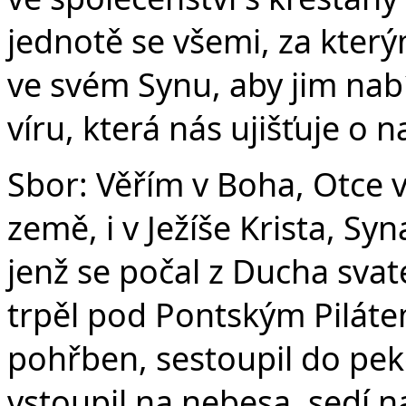
jednotě se všemi, za který
ve svém Synu, aby jim nabí
víru, která nás ujišťuje o 
Sbor: Věřím v Boha, Otce 
země, i v Ježíše Krista, S
jenž se počal z Ducha svat
trpěl pod Pontským Pilátem
pohřben, sestoupil do peke
vstoupil na nebesa, sedí n