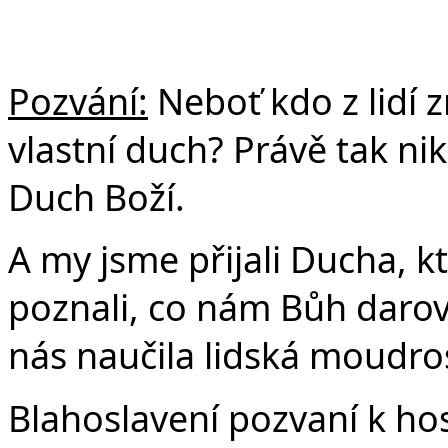
Pozvání:
Neboť kdo z lidí z
vlastní duch? Právě tak ni
Duch Boží.
A my jsme přijali Ducha, k
poznali, co nám Bůh darova
nás naučila lidská moudros
Blahoslavení pozvaní k ho