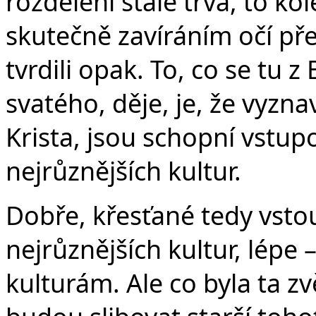
rozdělení stále trvá, to k
skutečně zavíráním očí př
tvrdili opak. To, co se tu z
svatého, děje, je, že vyzna
Krista, jsou schopní vstupo
nejrůznějších kultur.
Dobře, křesťané tedy vstou
nejrůznějších kultur, lépe 
kulturám. Ale co byla ta z