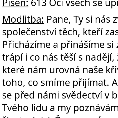
Píseň:
613 Oči všech se upí
Modlitba:
Pane, Ty si nás 
společenství těch, kteří za
Přicházíme a přinášíme si
trápí i co nás těší s naděj
které nám urovná naše křiv
toho, co smíme přijímat. A
se před námi svědectví v bi
Tvého lidu a my poznáváme