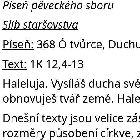
v
Píseň pěveckého sboru
Slib staršovstva
Píseň:
368 Ó tvůrce, Duchu 
Text:
1K 12,4-13
Haleluja. Vysíláš ducha své
obnovuješ tvář země. Halel
Dnešní texty jsou velice zá
rozměry působení církve, z