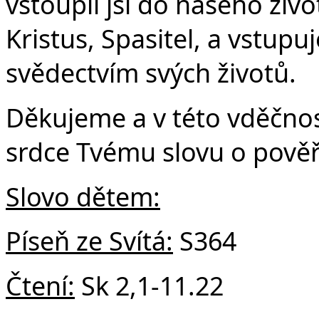
vstoupil jsi do našeho život
Kristus, Spasitel, a vstupu
svědectvím svých životů.
Děkujeme a v této vděčnos
srdce Tvému slovu o pověře
Slovo dětem:
Píseň ze Svítá:
S364
Čtení:
Sk 2,1-11.22