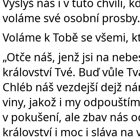
Vyslyš nás i v tuto chvíli, k
voláme své osobní prosby
Voláme k Tobě se všemi, kt
„Otče náš, jenž jsi na nebe
království Tvé. Buď vůle Tvá
Chléb náš vezdejší dejž n
viny, jakož i my odpouští
v pokušení, ale zbav nás o
království i moc i sláva na