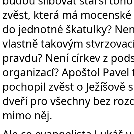
budou slibovat starší toho
zvěst, která má mocenské a
do jednotné škatulky? Nen
vlastně takovým stvrzova
pravdu? Není církev z pod
organizací? Apoštol Pavel t
pochopil zvěst o Ježíšově s
dveří pro všechny bez rozdí
mimo něj.
Ale co evangelista Lukáš v