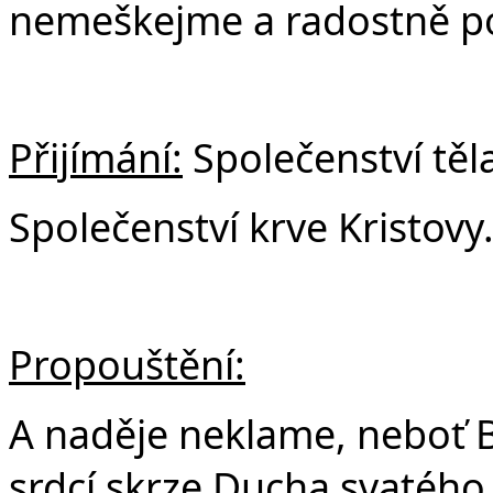
nemeškejme a radostně p
Přijímání:
Společenství těla
Společenství krve Kristovy
Propouštění:
A naděje neklame, neboť Bo
srdcí skrze Ducha svatého