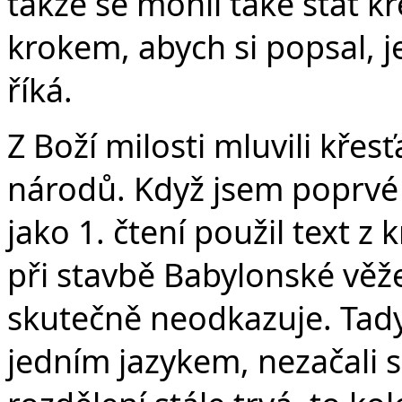
takže se mohli také stát kř
krokem, abych si popsal, je
říká.
Z Boží milosti mluvili křes
národů. Když jsem poprvé k
jako 1. čtení použil text z
při stavbě Babylonské věže
skutečně neodkazuje. Tady 
jedním jazykem, nezačali 