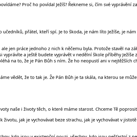
ídáme? Proč ho povídal Ježíš? Řekneme si, čím své vyprávění zača
učedníků, přátel, kteří spí. Je to škoda, je nám líto Ježíše, je ná
, ale jen práce jednoho z nich k něčemu byla. Protože stavěl na zákl
si vyprávíte a ještě budete vyprávět v nedělní škole příběhy Ježíš
poléhá na to, že je Pán Bůh s ním. Že ho neopustí ani v nejtěžších 
 máme vědět, že to tak je. Že Pán Bůh je ta skála, na kterou se můž
oty naše i životy těch, o které máme starost. Chceme Tě poprosit
životu, jak je vychovávat beze strachu, jak je vychovávat v jistotě 
hny, kdo jsou v existenční nouzi, všechny, kdo jsou nešťastní z nen