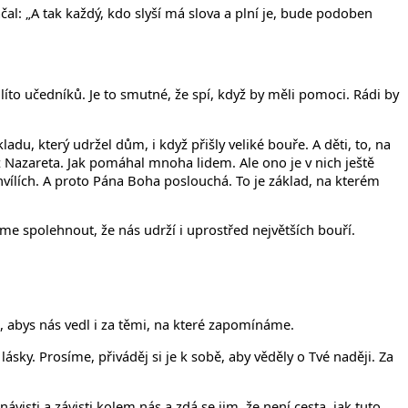
l: „A tak každý, kdo slyší má slova a plní je, bude podoben
m líto učedníků. Je to smutné, že spí, když by měli pomoci. Rádi by
adu, který udržel dům, i když přišly veliké bouře. A děti, to, na
e z Nazareta. Jak pomáhal mnoha lidem. Ale ono je v nich ještě
chvílích. A proto Pána Boha poslouchá. To je základ, na kterém
eme spolehnout, že nás udrží i uprostřed největších bouří.
, abys nás vedl i za těmi, na které zapomínáme.
lásky. Prosíme, přiváděj si je k sobě, aby věděly o Tvé naději. Za
ávisti a závisti kolem nás a zdá se jim, že není cesta, jak tuto