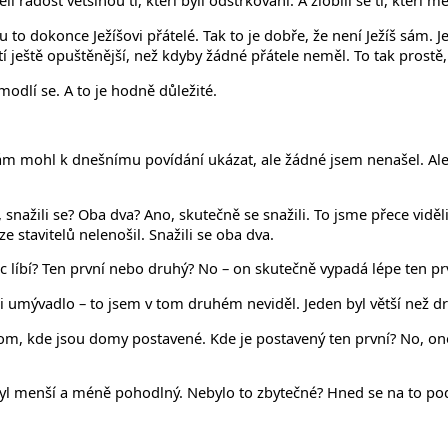
 radost většinou ti, kteří byli odstrkovaní. A zlobili se ti, kteří m
ou to dokonce Ježíšovi přátelé. Tak to je dobře, že není Ježíš sám. 
ítí ještě opuštěnější, než kdyby žádné přátele neměl. To tak prostě, 
 modlí se. A to je hodně důležité.
 vám mohl k dnešnímu povídání ukázat, ale žádné jsem nenašel. Ale
 snažili se? Oba dva? Ano, skutečně se snažili. To jsme přece viděli
e stavitelů nelenošil. Snažili se oba dva.
íc líbí? Ten první nebo druhý? No – on skutečně vypadá lépe ten pr
 i umývadlo – to jsem v tom druhém neviděl. Jeden byl větší než 
e v tom, kde jsou domy postavené. Kde je postavený ten první? No, 
 byl menší a méně pohodlný. Nebylo to zbytečné? Hned se na to p