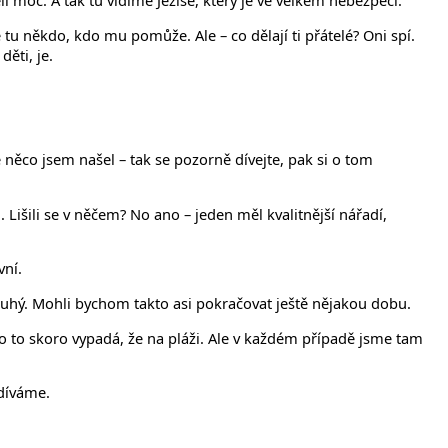
ěli moc. A tak tu vidíme Ježíše, který je ve velkém nebezpečí.
Je tu někdo, kdo mu pomůže. Ale – co dělají ti přátelé? Oni spí.
děti, je.
 něco jsem našel – tak se pozorně dívejte, pak si o tom
. Lišili se v něčem? No ano – jeden měl kvalitnější nářadí,
vní.
druhý. Mohli bychom takto asi pokračovat ještě nějakou dobu.
ono to skoro vypadá, že na pláži. Ale v každém případě jsme tam
odíváme.