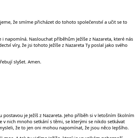
eme, že smíme přicházet do tohoto společenství a učit se to
le i napomíná. Naslouchat příběhům Ježíše z Nazareta, které nás
tví víry, že jsi tohoto Ježíše z Nazareta Ty poslal jako svého
řebují slyšet. Amen.
ou postavou je Ježíš z Nazareta. Jeho příběh si v letošním školním
e v nich mnoho setkání s těmi, se kterými se nikdo setkávat
i mysleli, že to jen oni mohou napomínat, že jsou něco lepšího.