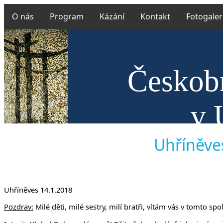
O nás
Program
Kázání
Kontakt
Fotogaler
Českobr
v 
Uhříněves
Uhříněves 14.1.2018
Pozdrav:
Milé děti, milé sestry, milí bratři, vítám vás v tomto spo