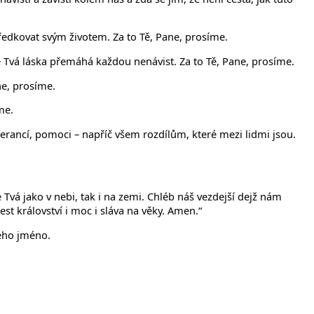
tředkovat svým životem. Za to Tě, Pane, prosíme.
že Tvá láska přemáhá každou nenávist. Za to Tě, Pane, prosíme.
ne, prosíme.
me.
erancí, pomoci – napříč všem rozdílům, které mezi lidmi jsou.
e Tvá jako v nebi, tak i na zemi. Chléb náš vezdejší dejž nám
t království i moc i sláva na věky. Amen.“
jeho jméno.