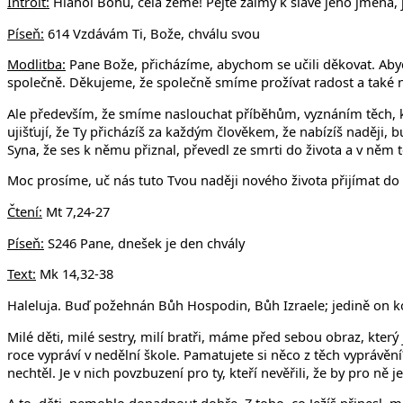
Introit:
Hlahol Bohu, celá země! Pějte žalmy k slávě jeho jména, 
Píseň:
614 Vzdávám Ti, Bože, chválu svou
Modlitba:
Pane Bože, přicházíme, abychom se učili děkovat. Abyc
společně. Děkujeme, že společně smíme prožívat radost a také né
Ale především, že smíme naslouchat příběhům, vyznáním těch, kteř
ujišťují, že Ty přicházíš za každým člověkem, že nabízíš naději, 
Syna, že ses k němu přiznal, převedl ze smrti do života a v něm t
Moc prosíme, uč nás tuto Tvou naději nového života přijímat do s
Čtení:
Mt 7,24-27
Píseň:
S246 Pane, dnešek je den chvály
Text:
Mk 14,32-38
Haleluja. Buď požehnán Bůh Hospodin, Bůh Izraele; jedině on kon
Milé děti, milé sestry, milí bratři, máme před sebou obraz, který
roce vypráví v nedělní škole. Pamatujete si něco z těch vyprávě
nechtěl. Je v nich povzbuzení pro ty, kteří nevěřili, že by pro ně