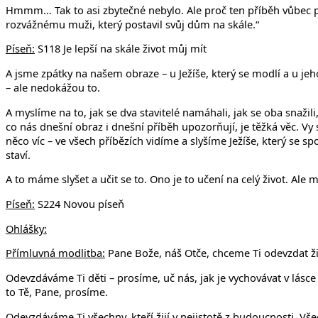
Hmmm… Tak to asi zbytečné nebylo. Ale proč ten příběh vůbec pov
rozvážnému muži, který postavil svůj dům na skále.“
Píseň:
S118 Je lepší na skále život můj mít
A jsme zpátky na našem obraze – u Ježíše, který se modlí a u jeho 
– ale nedokážou to.
A myslíme na to, jak se dva stavitelé namáhali, jak se oba snažili
co nás dnešní obraz i dnešní příběh upozorňují, je těžká věc. Vy 
něco víc – ve všech příbězích vidíme a slyšíme Ježíše, který se s
staví.
A to máme slyšet a učit se to. Ono je to učení na celý život. Ale
Píseň:
S224 Novou píseň
Ohlášky:
Přímluvná modlitba:
Pane Bože, náš Otče, chceme Ti odevzdat živ
Odevzdáváme Ti děti – prosíme, uč nás, jak je vychovávat v lásce k 
to Tě, Pane, prosíme.
Odevzdáváme Ti všechny, kteří žijí v nejistotě z budoucnosti. Všec