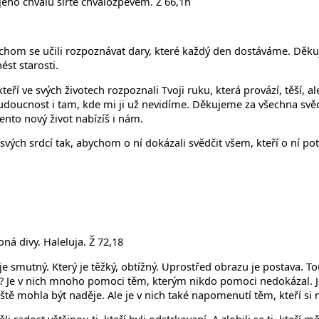
jeho chválu šiřte chvalozpěvem. Ž 66,1n
hom se učili rozpoznávat dary, které každý den dostáváme. Děkuj
st starosti.
í ve svých životech rozpoznali Tvoji ruku, která provází, těší, a
budoucnost i tam, kde mi ji už nevidíme. Děkujeme za všechna svědec
ento nový život nabízíš i nám.
vých srdcí tak, abychom o ní dokázali svědčit všem, kteří o ní pot
á divy. Haleluja. Ž 72,18
 je smutný. Který je těžký, obtížný. Uprostřed obrazu je postava. T
ní? Je v nich mnoho pomoci těm, kterým nikdo pomoci nedokázal. J
 ještě mohla být naděje. Ale je v nich také napomenutí těm, kteří s