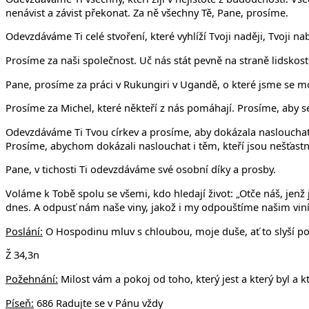
nenávist a závist překonat. Za ně všechny Tě, Pane, prosíme.
Odevzdáváme Ti celé stvoření, které vyhlíží Tvoji naději, Tvoji 
Prosíme za naši společnost. Uč nás stát pevně na straně lidskost
Pane, prosíme za práci v Rukungiri v Ugandě, o které jsme se mo
Prosíme za Michel, které někteří z nás pomáhají. Prosíme, aby se 
Odevzdáváme Ti Tvou církev a prosíme, aby dokázala naslouchat v
Prosíme, abychom dokázali naslouchat i těm, kteří jsou nešťastní
Pane, v tichosti Ti odevzdáváme své osobní díky a prosby.
Voláme k Tobě spolu se všemi, kdo hledají život: „Otče náš, jenž 
dnes. A odpusť nám naše viny, jakož i my odpouštíme našim viník
Poslání:
O Hospodinu mluv s chloubou, moje duše, ať to slyší po
Ž 34,3n
Požehnání:
Milost vám a pokoj od toho, který jest a který byl a k
Píseň:
686 Radujte se v Pánu vždy