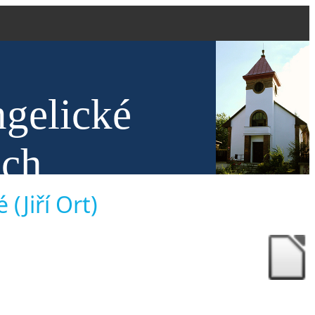
ngelické
ech
(Jiří Ort)