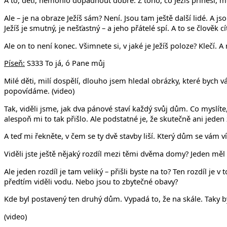
A to, děti, nemohlo dopadnout dobře. Z toho, co Ježíš přinesl, měli
Ale – je na obraze Ježíš sám? Není. Jsou tam ještě další lidé. A js
Ježíš je smutný, je nešťastný – a jeho přátelé spí. A to se člověk c
Ale on to není konec. Všimnete si, v jaké je Ježíš poloze? Klečí. A
Píseň:
S333 To já, ó Pane můj
Milé děti, milí dospělí, dlouho jsem hledal obrázky, které bych
popovídáme. (video)
Tak, viděli jsme, jak dva pánové staví každý svůj dům. Co myslíte,
alespoň mi to tak přišlo. Ale podstatné je, že skutečně ani jeden z
A teď mi řekněte, v čem se ty dvě stavby liší. Který dům se vám v
Viděli jste ještě nějaký rozdíl mezi těmi dvěma domy? Jeden měl
Ale jeden rozdíl je tam veliký – přišli byste na to? Ten rozdíl j
předtím viděli vodu. Nebo jsou to zbytečné obavy?
Kde byl postavený ten druhý dům. Vypadá to, že na skále. Taky
(video)