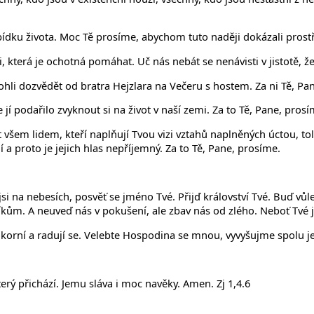
nabídku života. Moc Tě prosíme, abychom tuto naději dokázali pros
i, která je ochotná pomáhat. Uč nás nebát se nenávisti v jistotě, 
hli dozvědět od bratra Hejzlara na Večeru s hostem. Za ni Tě, Pa
jí podařilo zvyknout si na život v naší zemi. Za to Tě, Pane, prosí
šem lidem, kteří naplňují Tvou vizi vztahů naplněných úctou, tol
 a proto je jejich hlas nepříjemný. Za to Tě, Pane, prosíme.
jsi na nebesích, posvěť se jméno Tvé. Přijď království Tvé. Buď vůl
ům. A neuveď nás v pokušení, ale zbav nás od zlého. Neboť Tvé jes
korní a radují se. Velebte Hospodina se mnou, vyvyšujme spolu 
terý přichází. Jemu sláva i moc navěky. Amen. Zj 1,4.6