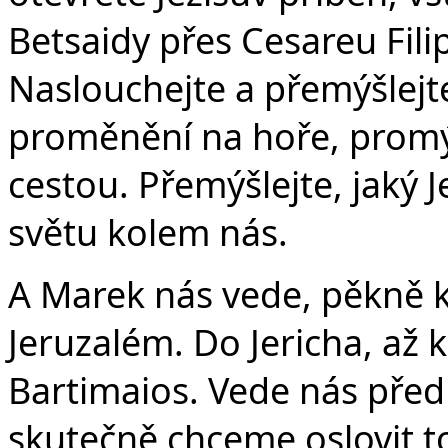
Betsaidy přes Cesareu Fili
Naslouchejte a přemýšlejt
proměnění na hoře, promýšl
cestou. Přemýšlejte, jaký 
světu kolem nás.
A Marek nás vede, pěkně k
Jeruzalém. Do Jericha, a
Bartimaios. Vede nás před J
skutečně chceme oslovit
t