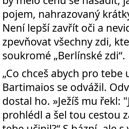
pojem, nahrazovaný krátk
Není lepší zavřít oči a nev
zpevňovat všechny zdi, kte
soukromé „Berlínské zdi“.
„Co chceš abych pro tebe uč
Bartimaios se odvážil. Odvá
dostal ho. »Ježíš mu řekl: "
prohlédl a šel tou cestou 
tebe učinil?“ S bázní, ale 