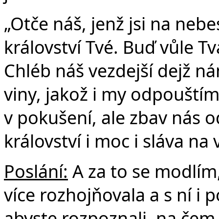
„Otče náš, jenž jsi na nebe
království Tvé. Buď vůle Tvá
Chléb náš vezdejší dejž n
viny, jakož i my odpouští
v pokušení, ale zbav nás o
království i moc i sláva na
Poslání:
A za to se modlím, 
více rozhojňovala a s ní i
abyste rozpoznali, na čem z