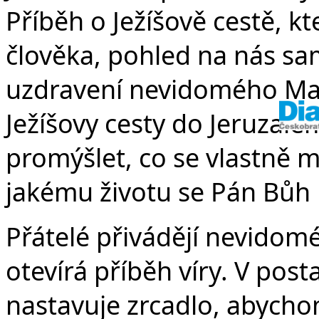
Příběh o Ježíšově cestě, 
člověka, pohled na nás sa
uzdravení nevidomého Mar
Ježíšovy cesty do Jeruzal
promýšlet, co se vlastně má
jakému životu se Pán Bůh 
Přátelé přivádějí nevidomé
otevírá příběh víry. V po
nastavuje zrcadlo, abychom