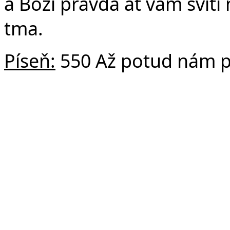
a Boží pravda ať vám svítí
tma.
Píseň:
550 Až potud nám 