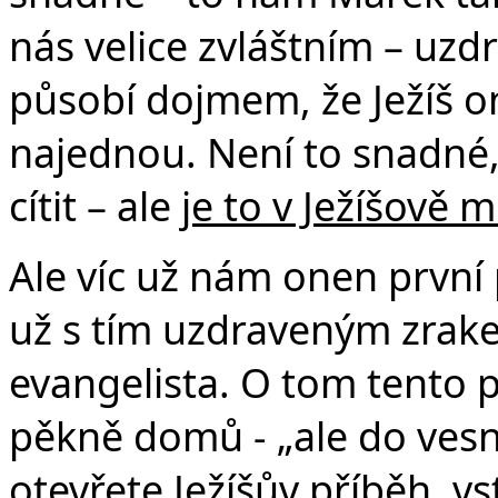
nás velice zvláštním – uz
působí dojmem, že Ježíš o
najednou. Není to snadné
cítit – ale
je to v Ježíšově m
Ale víc už nám onen první 
už s tím uzdraveným zrak
evangelista. O tom tento p
pěkně domů - „ale do vesn
otevřete Ježíšův příběh, vs