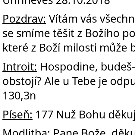
F
Pozdrav:
Vítám vás všechn
se smíme těšit z Božího po
které z Boží milosti může 
Introit:
Hospodine, budeš-li
obstojí? Ale u Tebe je odp
130,3n
Píseň:
177 Nuž Bohu děku
Modlitba:
Pane Bože, děku