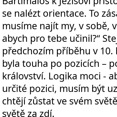
Bartimaios k Ježíšovi přist
se nalézt orientace. To zás
musíme najít my, v sobě, v
abych pro tebe učinil?“ Ste
předchozím příběhu v 10. 
byla touha po pozicích – po 
království. Logika moci - 
určité pozici, musím být u
chtějí zůstat ve svém svět
světě za zdí.