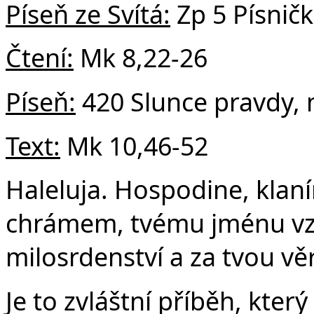
v
Píseň ze Svítá:
Zp 5 Písnič
Čtení:
Mk 8,22-26
Píseň:
420 Slunce pravdy, m
Text:
Mk 10,46-52
Haleluja. Hospodine, klan
chrámem, tvému jménu vz
milosrdenství a za tvou věr
Je to zvláštní příběh, kter