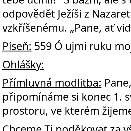
odpovědět Ježíši z Nazare
vzkříšenému. „Pane, ať vi
Píseň:
559 Ó ujmi ruku moj
Ohlášky:
Přímluvná modlitba:
Pane,
připomínáme si konec 1. sv
prostoru, ve kterém žijem
Chceme Ti poděkovat za vše