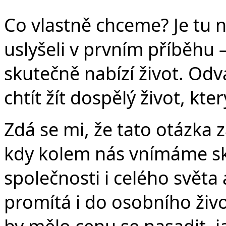
Co vlastně chceme? Je tu 
uslyšeli v prvním příběhu –
skutečně nabízí život. Od
chtít žít dospělý život, kt
Zdá se mi, že tato otázka 
kdy kolem nás vnímáme sk
společnosti i celého světa
promítá i do osobního živo
by mělo cenu se nasadit,