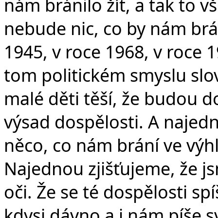
nám bránilo žít, a tak to v
nebude nic, co by nám brán
1945, v roce 1968, v roce 
tom politickém smyslu slova
malé děti těší, že budou 
výsad dospělosti. A najedno
něco, co nám brání ve výhl
Najednou zjišťujeme, že js
oči. Že se té dospělosti s
kdysi dávno a i nám píše sv