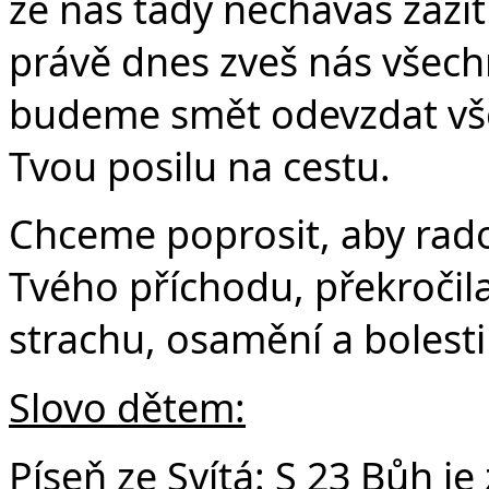
Č
že nás tady necháváš zažít
právě dnes zveš nás všechn
budeme smět odevzdat všec
Tvou posilu na cestu.
Chceme poprosit, aby rado
Tvého příchodu, překročila
strachu, osamění a bolest
Slovo dětem:
Píseň ze Svítá:
S 23 Bůh je 