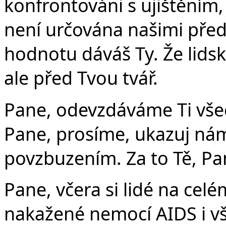
konfrontováni s ujištěním,
není určována našimi před
hodnotu dáváš Ty. Že lidsk
ale před Tvou tvář.
Pane, odevzdáváme Ti vše
Pane, prosíme, ukazuj nám
povzbuzením. Za to Tě, Pa
Pane, včera si lidé na celé
nakažené nemocí AIDS i vš