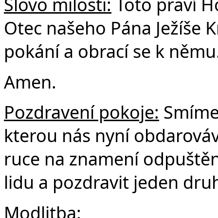
Slovo milosti:
Toto praví H
Otec našeho Pána Ježíše Kr
pokání a obrací se k němu
Amen.
Pozdravení pokoje:
Smíme 
kterou nás nyní obdarová
ruce na znamení odpuštění,
lidu a pozdravit jeden dru
Modlitba: