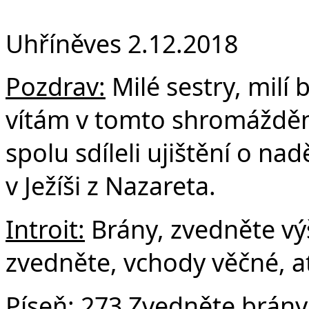
F
Uhříněves 2.12.2018
Pozdrav:
Milé sestry, milí b
vítám v tomto shromáždění
spolu sdíleli ujištění o na
v Ježíši z Nazareta.
Introit:
Brány, zvedněte výš
zvedněte, vchody věčné, ať 
Píseň:
273 Zvedněte brány