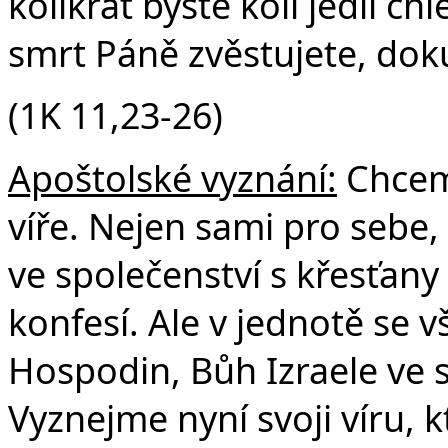
kolikrát byste koli jedli chl
smrt Páně zvěstujete, dok
(1K 11,23-26)
Apoštolské vyznání:
Chceme
víře. Nejen sami pro sebe, 
ve společenství s křesťany
konfesí. Ale v jednotě se v
Hospodin, Bůh Izraele ve s
Vyznejme nyní svoji víru, k