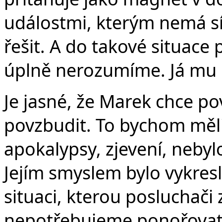
v
událostmi, kterým nemá sí
řešit. A do takové situace
úplně nerozumíme. Já mu
Je jasné, že Marek chce po
povzbudit. To bychom měli
apokalypsy, zjevení, nebyl
Jejím smyslem bylo vykresl
situaci, kterou posluchači 
nepotřebujeme ponořovat 