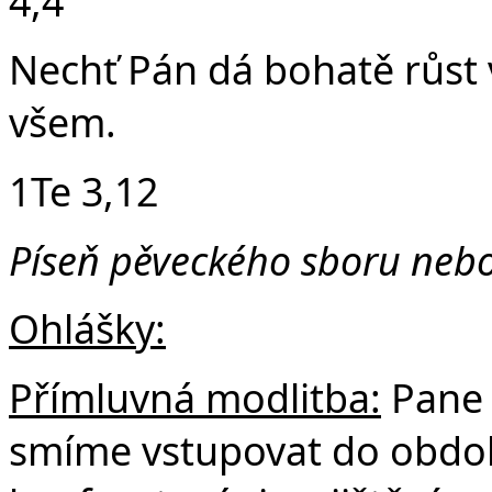
4,4
Nechť Pán dá bohatě růst v
všem.
1Te 3,12
Píseň pěveckého sboru neb
Ohlášky:
Přímluvná modlitba:
Pane 
smíme vstupovat do obdob