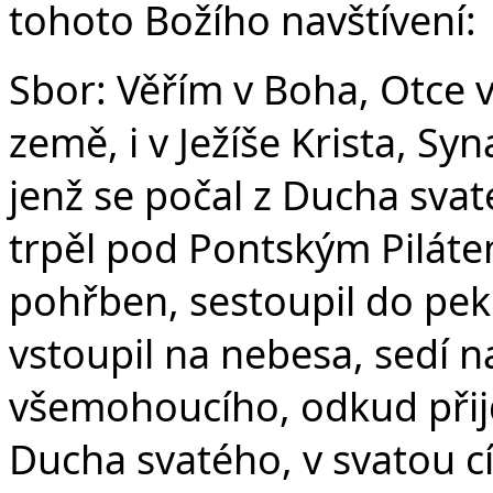
tohoto Božího navštívení:
Sbor: Věřím v Boha, Otce 
země, i v Ježíše Krista, S
jenž se počal z Ducha svat
trpěl pod Pontským Pilátem
pohřben, sestoupil do peke
vstoupil na nebesa, sedí n
všemohoucího, odkud přijd
Ducha svatého, v svatou c