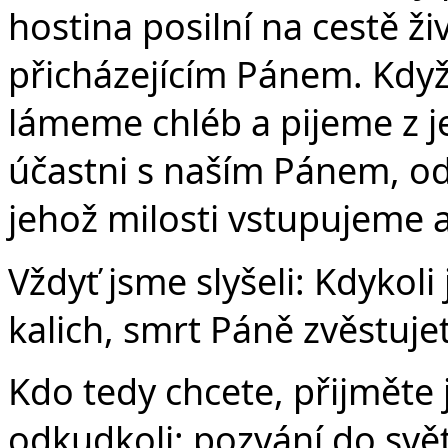
hostina posilní na cestě ži
přicházejícím Pánem. Když
lámeme chléb a pijeme z j
účastni s naším Pánem, od
jehož milosti vstupujeme a
Vždyť jsme slyšeli: Kdykoli 
kalich, smrt Páně zvěstuje
Kdo tedy chcete, přijměte 
odkudkoli: pozvání do svět