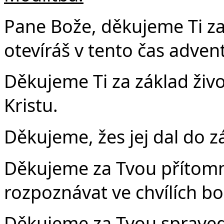
Pane Bože, děkujeme Ti za
otevíráš v tento čas adven
Děkujeme Ti za základ život
Kristu.
Děkujeme, žes jej dal do z
Děkujeme za Tvou přítomn
rozpoznávat ve chvílích bo
Děkujeme za Tvou spravedl