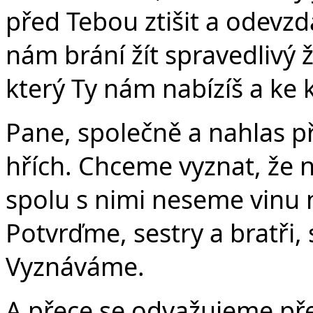
před Tebou ztišit a odevzda
nám brání žít spravedlivý ž
který Ty nám nabízíš a ke 
Pane, společně a nahlas p
hřích. Chceme vyznat, že n
spolu s nimi neseme vinu 
Potvrďme, sestry a bratři,
Vyznáváme.
A přece se odvažujeme pře