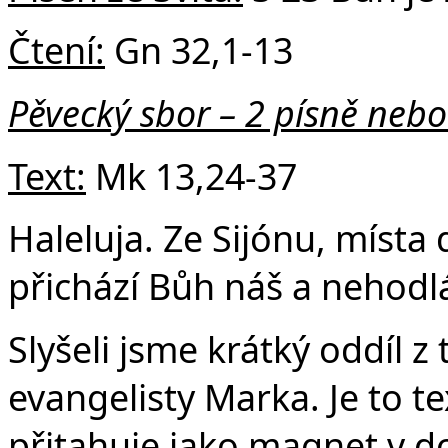
Čtení:
Gn 32,1-13
Pěvecký sbor – 2 písně nebo
Text:
Mk 13,24-37
Haleluja. Ze Sijónu, místa
přichází Bůh náš a nehodlá
Slyšeli jsme krátký oddíl z
evangelisty Marka. Je to te
přitahuje jako magnet v do