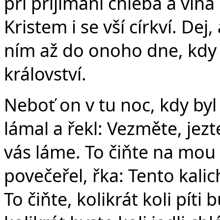
při přijímání chleba a vína 
Kristem i se vší církví. De
ním až do onoho dne, kdy
království.
Neboť on v tu noc, kdy byl 
lámal a řekl: Vezměte, jezte
vás láme. To čiňte na mou 
povečeřel, řka: Tento kalic
To čiňte, kolikrát koli pí