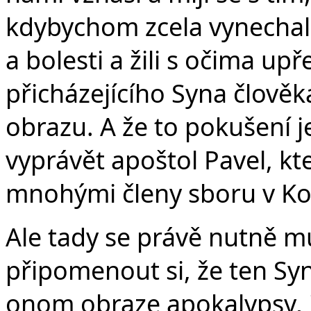
kdybychom zcela vynechali
a bolesti a žili s očima u
přicházejícího Syna člověka
obrazu. A že to pokušení j
vyprávět apoštol Pavel, kte
mnohými členy sboru v Ko
Ale tady se právě nutně 
připomenout si, že ten Syn
onom obraze apokalypsy, je