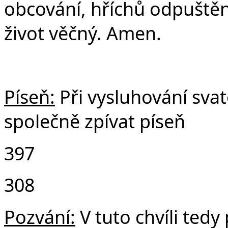
obcování, hříchů odpuštění
život věčný. Amen.
Píseň:
Při vysluhování sv
společně zpívat píseň
397
308
Pozvání:
V tuto chvíli tedy