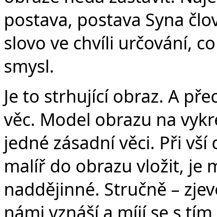
postava, postava Syna člov
slovo ve chvíli určování, 
smysl.
Je to strhující obraz. A př
věc. Model obrazu na vykr
jedné zásadní věci. Při vš
malíř do obrazu vložit, je m
naddějinné. Stručně – zjev
námi vznáší a míjí se s tím,