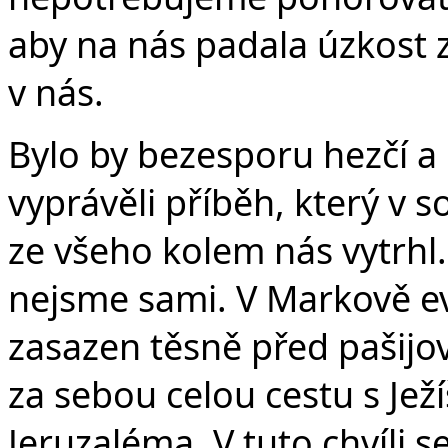
aby na nás padala úzkost z
v nás.
Bylo by bezesporu hezčí a 
vyprávěli příběh, který v 
ze všeho kolem nás vytrhl
nejsme sami. V Markově ev
zasazen těsně před pašijo
za sebou celou cestu s Jež
Jeruzaléma. V tuto chvíli