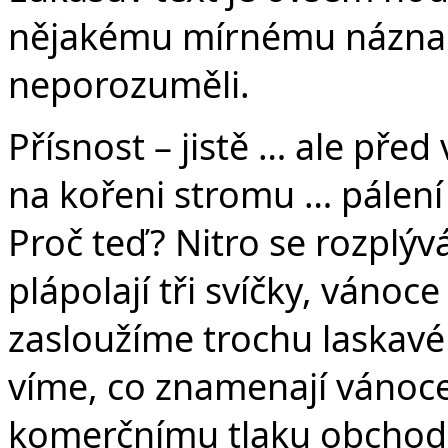
nějakému mírnému náznaku
neporozuměli.
Přísnost – jistě … ale pře
na kořeni stromu … pálen
Proč teď? Nitro se rozplý
plápolají tři svíčky, vánoc
zasloužíme trochu laskavé
víme, co znamenají vánoc
komerčnímu tlaku obchod