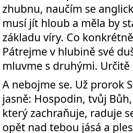
zhubnu, naučím se anglick
musí jít hloub a měla by s
základu víry. Co konkrétn
Pátrejme v hlubině své du
mluvme s druhými. Určitě
A nebojme se. Už prorok So
jasně: Hospodin, tvůj Bůh,
který zachraňuje, raduje se
opět nad tebou jásá a ples