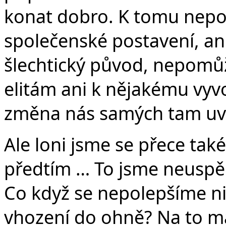
konat dobro. K tomu nepo
společenské postavení, ani
šlechtický původ, nepomů
elitám ani k nějakému vy
změna nás samých tam uvn
Ale loni jsme se přece také 
předtím … To jsme neuspěl
Co když se nepolepšíme ni
vhození do ohně? Na to m