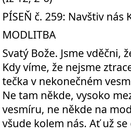
Č
PÍSEŇ č. 259: Navštiv nás 
MODLITBA
Svatý Bože. Jsme vděčni, 
Kdy víme, že nejsme ztrac
tečka v nekonečném vesmíru
Ne tam někde, vysoko mez
vesmíru, ne někde na modr
všude kolem nás. Ať už se