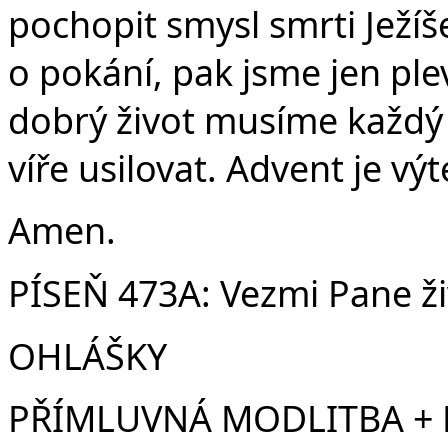
pochopit smysl smrti Ježíš
o pokání, pak jsme jen ple
dobrý život musíme každý 
víře usilovat. Advent je výt
Amen.
PÍSEŇ 473A: Vezmi Pane ž
OHLÁŠKY
PŘÍMLUVNÁ MODLITBA +