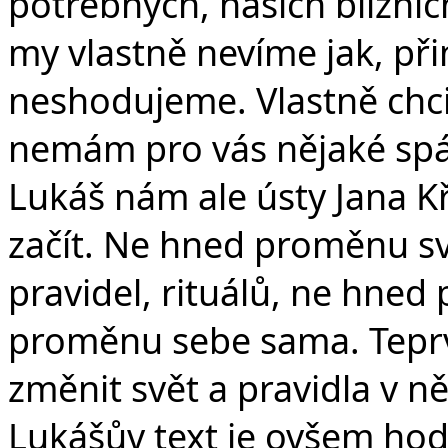
potřebných, naších bližních
my vlastně nevíme jak, př
neshodujeme. Vlastně chci
nemám pro vás nějaké spás
Lukáš nám ale ústy Jana Kř
začít. Ne hned proměnu s
pravidel, rituálů, ne hne
proměnu sebe sama. Teprv
změnit svět a pravidla v n
Lukášův text je ovšem hodn