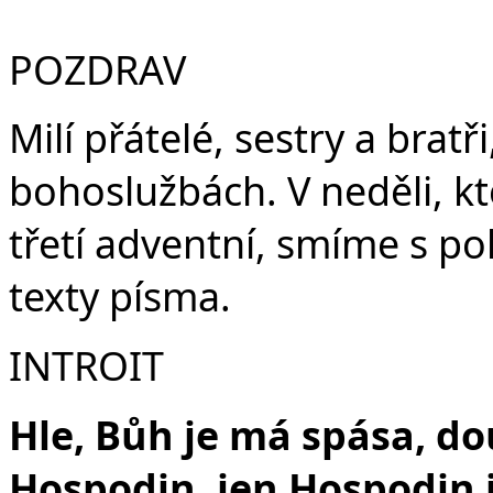
F
POZDRAV
Milí přátelé, sestry a brat
bohoslužbách. V neděli, kter
třetí adventní, smíme s p
texty písma.
INTROIT
Hle, Bůh je má spása, d
Hospodin, jen Hospodin j