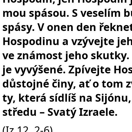
mou spásou. S veselím 
spásy. V onen den řeknet
Hospodinu a vzývejte j
ve známost jeho skutky.
je vyvýšené. Zpívejte H
důstojné činy, ať o tom zv
ty, která sídlíš na Sijónu
středu – Svatý Izraele.
(Iz 12, 2-6)