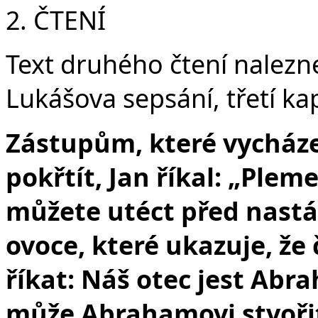
2. ČTENÍ
Text druhého čtení nalezn
Lukášova sepsání, třetí kap
Zástupům, které vycháze
pokřtít, Jan říkal: „Plem
můžete utéct před nast
ovoce, které ukazuje, že 
říkat: Náš otec jest Abr
může Abrahamovi stvořit