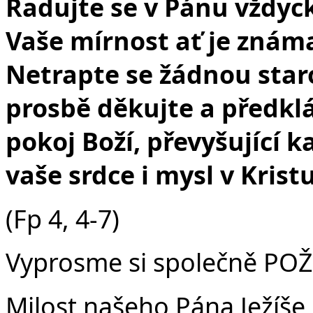
Radujte se v Pánu vždyck
Vaše mírnost ať je známa
Netrapte se žádnou staro
prosbě děkujte a předklá
pokoj Boží, převyšující 
vaše srdce i mysl v Kristu 
(Fp 4, 4-7)
Vyprosme si společně P
Milost našeho Pána Ježíše 