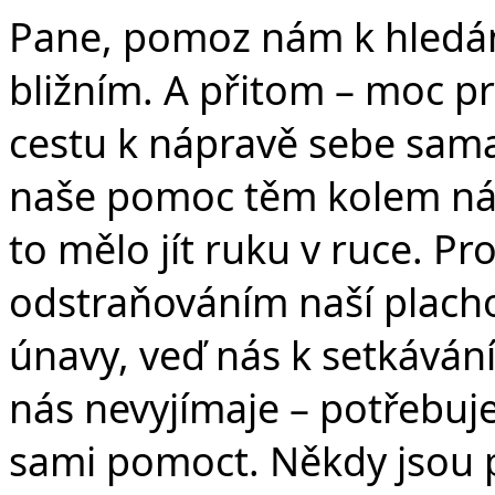
Pane, pomoz nám k hledání
bližním. A přitom – moc 
cestu k nápravě sebe sama
naše pomoc těm kolem nás
to mělo jít ruku v ruce. P
odstraňováním naší plachos
únavy, veď nás k setkávání
nás nevyjímaje – potřebu
sami pomoct. Někdy jsou p