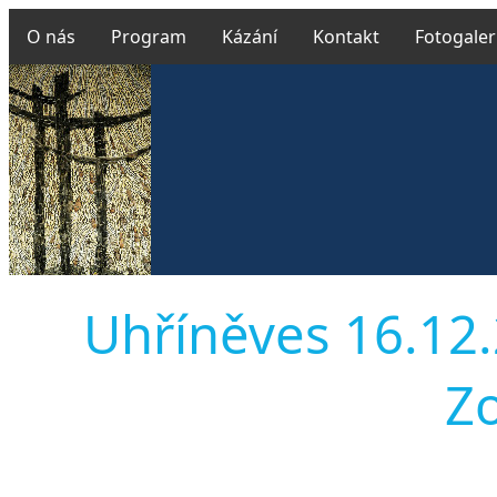
O nás
Program
Kázání
Kontakt
Fotogaler
Uhříněves 16.12.
Z