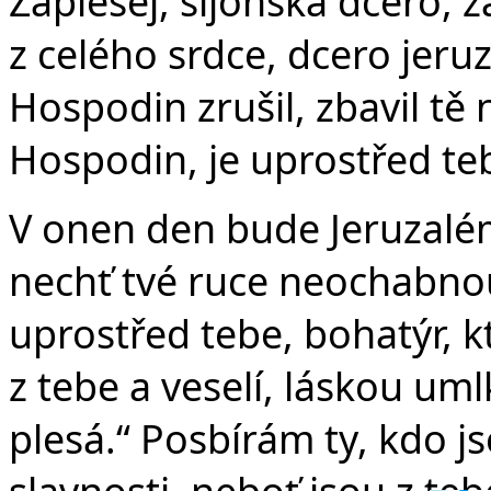
v
Zaplesej, sijónská dcero, za
z celého srdce, dcero jer
Hospodin zrušil, zbavil tě n
Hospodin, je uprostřed teb
V onen den bude Jeruzalém
nechť tvé ruce neochabnou
uprostřed tebe, bohatýr, k
z tebe a veselí, láskou um
plesá.“ Posbírám ty, kdo 
slavnosti, neboť jsou z te