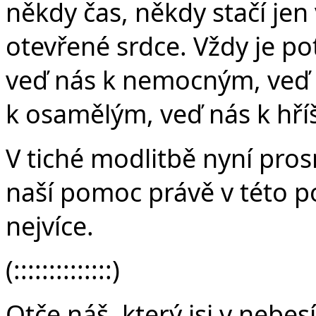
někdy čas, někdy stačí jen 
otevřené srdce. Vždy je po
veď nás k nemocným, veď 
k osamělým, veď nás k hř
V tiché modlitbě nyní pros
naší pomoc právě v této 
nejvíce.
(::::::::::::::)
Otče náš, který jsi v nebes