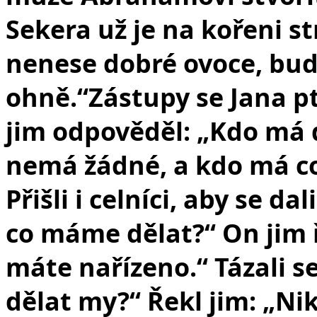
Sekera už je na kořeni s
nenese dobré ovoce, bud
ohně.“
Zástupy se Jana p
jim odpověděl: „Kdo má 
nemá žádné, a kdo má co k
Přišli i celníci, aby se dal
co máme dělat?“ On jim 
máte nařízeno.“ Tázali s
dělat my?“ Řekl jim: „Ni