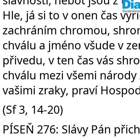
Hle, já si to v onen čas vy
zachráním chromou, shro
chválu a jméno všude v zem
přivedu, v ten čas vás s
chválu mezi všemi národy
vašimi zraky, praví Hospod
(Sf 3, 14-20)
PÍSEŇ 276: Slávy Pán přich