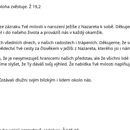
loha zvěstuje. Ž 19,2
e zázraku Tvé milosti v narození Ježíše z Nazareta k sobě. Děkuj
el i do našeho života a provázíš nás v každý okamžik.
ch všedních dnech, v našich radostech i trápeních. Děkujeme, že 
dectví Tvé cesty za člověkem v Ježíši z Nazareta, kterého jsi i ná
 že je nevymezuješ hranicemi našich představ, ale že všichni lidé sm
míme slyšet, že Ty dáváš svůj výhled. Že nabídka Tvé milosti napl
stávali dlužni svým blízkým i lidem okolo nás.