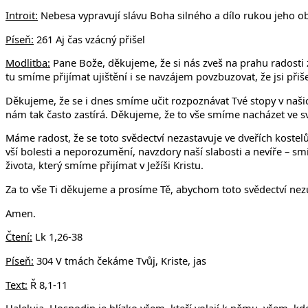
Introit:
Nebesa vypravují slávu Boha silného a dílo rukou jeho ob
Píseň:
261 Aj čas vzácný přišel
Modlitba:
Pane Bože, děkujeme, že si nás zveš na prahu radosti z
tu smíme přijímat ujištění i se navzájem povzbuzovat, že jsi přiš
Děkujeme, že se i dnes smíme učit rozpoznávat Tvé stopy v naši
nám tak často zastírá. Děkujeme, že to vše smíme nacházet ve svě
Máme radost, že se toto svědectví nezastavuje ve dveřích kostelů,
vší bolesti a neporozumění, navzdory naší slabosti a nevíře – s
života, který smíme přijímat v Ježíši Kristu.
Za to vše Ti děkujeme a prosíme Tě, abychom toto svědectví nezů
Amen.
Čtení:
Lk 1,26-38
Píseň:
304 V tmách čekáme Tvůj, Kriste, jas
Text:
Ř 8,1-11