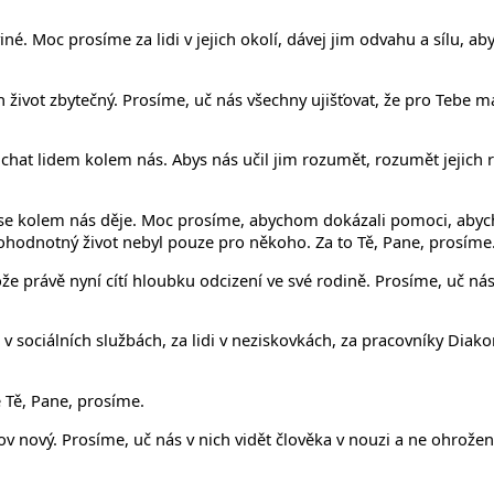
né. Moc prosíme za lidi v jejich okolí, dávej jim odvahu a sílu, aby
ch život zbytečný. Prosíme, uč nás všechny ujišťovat, že pro Tebe 
chat lidem kolem nás. Abys nás učil jim rozumět, rozumět jejich 
 se kolem nás děje. Moc prosíme, abychom dokázali pomoci, abyc
lnohodnotný život nebyl pouze pro někoho. Za to Tě, Pane, prosíme
že právě nyní cítí hloubku odcizení ve své rodině. Prosíme, uč ná
 sociálních službách, za lidi v neziskovkách, za pracovníky Diako
ě Tě, Pane, prosíme.
 nový. Prosíme, uč nás v nich vidět člověka v nouzi a ne ohrožení