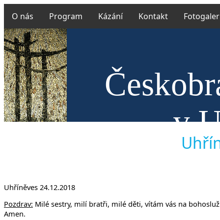
O nás
Program
Kázání
Kontakt
Fotogaler
Českobra
v U
Uhřín
Uhříněves 24.12.2018
Pozdrav:
Milé sestry, milí bratři, milé děti, vítám vás na bohos
Amen.