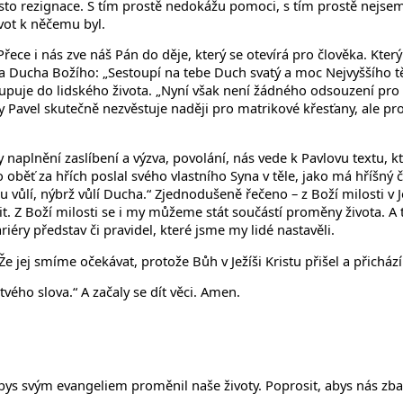
sto rezignace. S tím prostě nedokážu pomoci, s tím prostě nejsem
vot k něčemu byl.
Přece i nás zve náš Pán do děje, který se otevírá pro člověka. Kter
 Ducha Božího: „Sestoupí na tebe Duch svatý a moc Nejvyššího tě z
puje do lidského života. „Nyní však není žádného odsouzení pro ty,
ady Pavel skutečně nezvěstuje naději pro matrikové křesťany, ale pr
y naplnění zaslíbení a výzva, povolání, nás vede k Pavlovu textu,
 oběť za hřích poslal svého vlastního Syna v těle, jako má hříšný č
ůlí, nýbrž vůlí Ducha.“ Zjednodušeně řečeno – z Boží milosti v Jež
nit. Z Boží milosti se i my můžeme stát součástí proměny života. 
iéry představ či pravidel, které jsme my lidé nastavěli.
e jej smíme očekávat, protože Bůh v Ježíši Kristu přišel a přichází
vého slova.“ A začaly se dít věci. Amen.
s svým evangeliem proměnil naše životy. Poprosit, abys nás zbavi