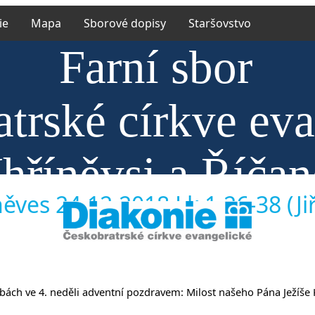
ie
Mapa
Sborové dopisy
Staršovstvo
Farní sbor
trské církve ev
hříněvsi a Říča
ěves 24.12.2018 Lk 1,26-38 (Jiř
lužbách ve 4. neděli adventní pozdravem: Milost našeho Pána Ježíše