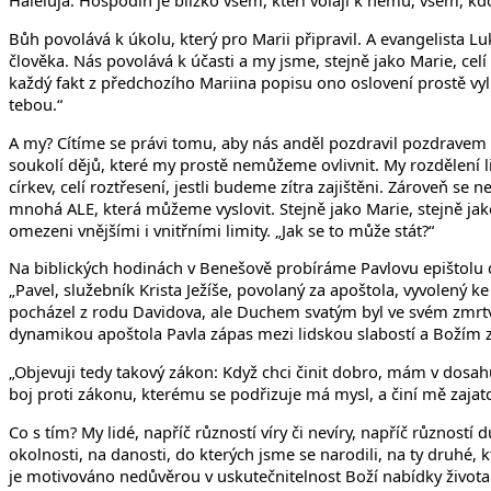
Haleluja. Hospodin je blízko všem, kteří volají k němu, všem, kd
Bůh povolává k úkolu, který pro Marii připravil. A evangelista Lu
člověka. Nás povolává k účasti a my jsme, stejně jako Marie, cel
každý fakt z předchozího Mariina popisu ono oslovení prostě vyl
tebou.“
A my? Cítíme se právi tomu, aby nás anděl pozdravil pozdravem p
soukolí dějů, které my prostě nemůžeme ovlivnit. My rozdělení 
církev, celí roztřesení, jestli budeme zítra zajištěni. Zároveň s
mnohá ALE, která můžeme vyslovit. Stejně jako Marie, stejně jako
omezeni vnějšími i vnitřními limity. „Jak se to může stát?“
Na biblických hodinách v Benešově probíráme Pavlovu epištolu do
„Pavel, služebník Krista Ježíše, povolaný za apoštola, vyvolený 
pocházel z rodu Davidova, ale Duchem svatým byl ve svém zmrtv
dynamikou apoštola Pavla zápas mezi lidskou slabostí a Božím 
„Objevuji tedy takový zákon: Když chci činit dobro, mám v dosah
boj proti zákonu, kterému se podřizuje má mysl, a činí mě zajat
Co s tím? My lidé, napříč růzností víry či nevíry, napříč různo
okolnosti, na danosti, do kterých jsme se narodili, na ty druhé, 
je motivováno nedůvěrou v uskutečnitelnost Boží nabídky život