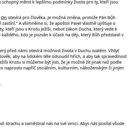
 schopný měnit k lepšímu podmínky života pro ty, kteří jsou
ý
On
otevírá pro člověka. Je možná změna, protože Pán Bůh
astíní.“ A všimněme si, že apoštol Pavel vlastně ujišťuje o
 kteří jsou v Kristu Ježíši, neboť zákon Ducha, který vede k
o každého, kdo je pozván k účasti na ději, který Bůh představil v
 který před námi otevírá možnost života v Duchu svatém. Vždyť
lověk, aby na lidském těle odsoudil hřích, a aby tak spravedlnost
íši Kristu si můžeme být jisti, že je možné žít jinak než podle
A to naprosto napříč sociálním, kulturním, náboženským či jiným
.
l strachu a zaměstnal nás na své vinici. Abys nás posílal všude