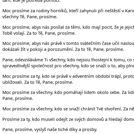
tam, kde je potřeba pomoci.
Moc prosíme za rodiny horníků, kteří zahynuli při neštěstí v Karvi
všechny Tě, Pane, prosíme.
Moc prosíme, abys nás posílal za těmi, kdo mají pocit, že je jeji
Tobě volají. Za to Tě, Pane, prosíme.
Moc prosíme, abys nás právě v tomto svátečním čase učil naslou
dokázali žít v pokoji a porozumění. Za to Tě, Pane, prosíme.
Pane, odevzdáváme Ti všechny, kdo nejsou lhostejní k tomu, co
spravedlivější společnost pro všechny, kdo se snaží o to, aby p
Moc prosíme za ty, kdo se právě v adventním období trápí, proto
ubližovali. Za to Tě, Pane, prosíme.
Moc prosíme za všechny, kdo pomáhají lidem okolo sebe. Za lidi v
Pane, prosíme.
Moc prosíme za všechny, kdo se snaží chránit Tvé stvoření. Za n
Prosíme za ty, kdo museli odejít ze svých domovů a hledají domov
Pane, prosíme, vyslyš naše tiché díky a prosby.