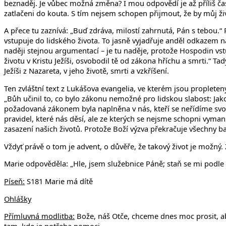
beznaděj. Je vůbec možná změna? I mou odpovědí je až příliš ča
zatlačeni do kouta. S tím nejsem schopen přijmout, že by můj ži
A přece tu zaznívá: „Buď zdráva, milostí zahrnutá, Pán s tebou.“ 
vstupuje do lidského života. To jasně vyjadřuje anděl odkazem na
naději stejnou argumentací – je tu naděje, protože Hospodin vstu
životu v Kristu Ježíši, osvobodil tě od zákona hříchu a smrti.“ T
Ježíši z Nazareta, v jeho životě, smrti a vzkříšení.
Ten zvláštní text z Lukášova evangelia, ve kterém jsou propleten
„Bůh učinil to, co bylo zákonu nemožné pro lidskou slabost: Jako
požadovaná zákonem byla naplněna v nás, kteří se neřídíme svou v
pravidel, které nás děsí, ale ze kterých se nejsme schopni vyma
zasazení našich životů. Protože Boží výzva překračuje všechny bar
Vždyť právě o tom je advent, o důvěře, že takový život je možný. Ž
Marie odpověděla: „Hle, jsem služebnice Páně; staň se mi podle t
Píseň:
S181 Marie má dítě
Ohlášky
Přímluvná modlitba:
Bože, náš Otče, chceme dnes moc prosit, aby