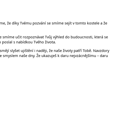
eme, že díky Tvému pozvání se smíme sejít v tomto kostele a že
se smíme učit rozpoznávat Tvůj výhled do budoucnosti, která se
m poslal s nabídkou Tvého života.
ějí slyšet ujištění i naději, že naše životy patří Tobě. Navzdory
ňuje smyslem naše dny. Že ukazuješ k daru nejvzácnějšímu – daru