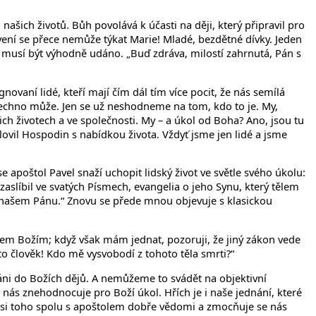
ašich životů. Bůh povolává k účasti na ději, který připravil pro
ovení se přece nemůže týkat Marie! Mladé, bezdětné dívky. Jeden
é musí být výhodně udáno. „Buď zdráva, milostí zahrnutá, Pán s
vaní lidé, kteří mají čím dál tím více pocit, že nás semílá
všechno může. Jen se už neshodneme na tom, kdo to je. My,
ich životech a ve společnosti. My – a úkol od Boha? Ano, jsou tu
lovil Hospodin s nabídkou života. Vždyť jsme jen lidé a jsme
apoštol Pavel snaží uchopit lidský život ve světle svého úkolu:
zaslíbil ve svatých Písmech, evangelia o jeho Synu, který tělem
, našem Pánu.“ Znovu se přede mnou objevuje s klasickou
onem Božím; když však mám jednat, pozoruji, že jiný zákon vede
o člověk! Kdo mě vysvobodí z tohoto těla smrti?“
láni do Božích dějů. A nemůžeme to svádět na objektivní
rá nás znehodnocuje pro Boží úkol. Hřích je i naše jednání, které
 si toho spolu s apoštolem dobře vědomi a zmocňuje se nás