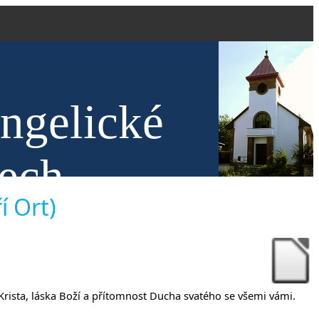
angelické
nech
í Ort)
 Krista, láska Boží a přítomnost Ducha svatého se všemi vámi.