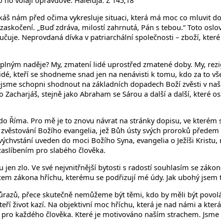
o ho volají opravdově. Haleluja. Ž 145,18
káš nám před očima vykresluje situaci, která má moc co mluvit do n
í zaskočení. „Buď zdráva, milostí zahrnutá, Pán s tebou.“ Toto osl
učuje. Neprovdaná dívka v patriarchální společnosti – zboží, kter
lným naděje? My, zmatení lidé uprostřed zmatené doby. My, rezigno
lidé, kteří se shodneme snad jen na nenávisti k tomu, kdo za to 
e nejsme schopni shodnout na základních dopadech Boží zvěsti v naš
 Zacharjáš, stejně jako Abraham se Sárou a další a další, které os
 Říma. Pro mě je to znovu návrat na stránky dopisu, ve kterém se 
ke zvěstování Božího evangelia, jež Bůh ústy svých proroků předem 
ýchvstání uveden do moci Božího Syna, evangelia o Ježíši Kristu
zaslíbením pro slabého člověka.
u jen zlo. Ve své nejvnitřnější bytosti s radostí souhlasím se zák
cem zákona hříchu, kterému se podřizují mé údy. Jak ubohý jsem t
stí důrazů, přece skutečně nemůžeme být těmi, kdo by měli být povo
kteří život kazí. Na objektivní moc hříchu, která je nad námi a kte
a pro každého člověka. Které je motivováno naším strachem. Jsme