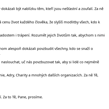
 dokázali být nablízku těm, kteří jsou nešťastní a zoufalí. Za ně
má cenu život každého člověka, že slyšíš modlitby všech, kdo k
radostem i trápení. Rozumět jejich životům tak, abychom s nimi
hom alespoň dokázali povzbudit všechny, kdo se snaží o
.
s naslouchat, uč nás povzbuzovat tak, aby si lidé co nejméně
nie, Adry, Charity a mnohých dalších organizacích. Za ně Tě,
. Za to Tě, Pane, prosíme.