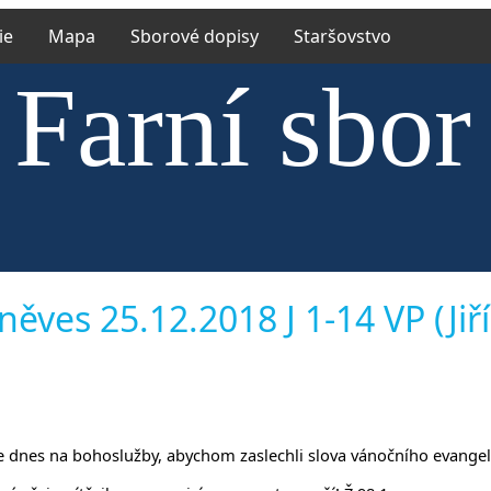
ie
Mapa
Sborové dopisy
Staršovstvo
Farní sbor
ské církve
něves 25.12.2018 J 1-14 VP (Jiří
íněvsi a Ří
jsme dnes na bohoslužby, abychom zaslechli slova vánočního evangelia