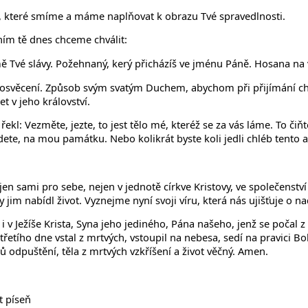
h, které smíme a máme naplňovat k obrazu Tvé spravedlnosti.
ním tě dnes chceme chválit:
země Tvé slávy. Požehnaný, kerý přicházíš ve jménu Páně. Hosana na
osvěcení. Způsob svým svatým Duchem, abychom při přijímání chleb
 v jeho království.
a řekl: Vezměte, jezte, to jest tělo mé, kteréž se za vás láme. To č
budete, na mou památku. Nebo kolikrát byste koli jedli chléb tento a
jen sami pro sebe, nejen v jednotě církve Kristovy, ve společenství
jim nabídl život. Vyznejme nyní svoji víru, která nás ujišťuje o na
i v Ježíše Krista, Syna jeho jediného, Pána našeho, jenž se počal 
 třetího dne vstal z mrtvých, vstoupil na nebesa, sedí na pravici 
 odpuštění, těla z mrtvých vzkříšení a život věčný. Amen.
t píseň