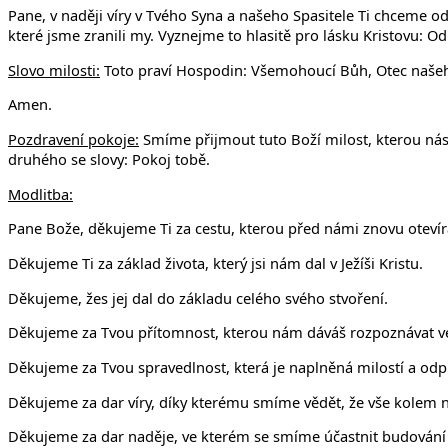
Pane, v naději víry v Tvého Syna a našeho Spasitele Ti chceme od
které jsme zranili my. Vyznejme to hlasitě pro lásku Kristovu: O
Slovo milosti:
Toto praví Hospodin: Všemohoucí Bůh, Otec našeho 
Amen.
Pozdravení pokoje:
Smíme přijmout tuto Boží milost, kterou nás
druhého se slovy: Pokoj tobě.
Modlitba:
Pane Bože, děkujeme Ti za cestu, kterou před námi znovu otevír
Děkujeme Ti za základ života, který jsi nám dal v Ježíši Kristu.
Děkujeme, žes jej dal do základu celého svého stvoření.
Děkujeme za Tvou přítomnost, kterou nám dáváš rozpoznávat ve 
Děkujeme za Tvou spravedlnost, která je naplněná milostí a od
Děkujeme za dar víry, díky kterému smíme vědět, že vše kolem 
Děkujeme za dar naděje, ve kterém se smíme účastnit budování 