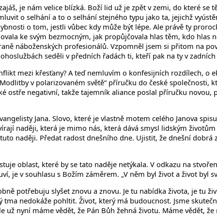
jáš, je nám velice blízká. Boží lid už je zpět v zemi, do které se tě
mluvit o selhání a to o selhání stejného typu jako ta, jejichž vyús
osti o tom, jestli vůbec kdy může být lépe. Ale právě ty prorocké
chovala ke svým bezmocným, jak propůjčovala hlas těm, kdo hlas nem
a straně náboženských profesionálů. Vzpomněl jsem si přitom na p
bohoslužbách seděli v předních řadách ti, kteří pak na ty v zadníc
onflikt mezi křesťany? A teď nemluvím o konfesijních rozdílech, o 
„Modlitby v polarizovaném světě“ příručku do české společnosti, k
také ostře negativní, takže tajemník aliance poslal příručku novou
vangelisty Jana. Slovo, které je vlastně motem celého Janova spisu.
rají naději, která je mimo nás, která dává smysl lidským životům
uto naději. Předat radost dnešního dne. Ujistit, že dnešní dobrá 
xistuje oblast, které by se tato naděje netýkala. V odkazu na stvoř
je v souhlasu s Božím záměrem. „V něm byl život a život byl světlo
osobně potřebuju slyšet znovu a znovu. Je tu nabídka života, je tu 
erý tma nedokáže pohltit. Život, který má budoucnost. Jsme skuteč
le už nyní máme vědět, že Pán Bůh žehná životu. Máme vědět, že