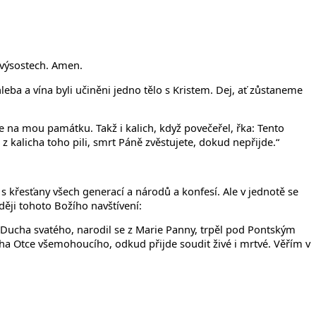
 výsostech. Amen.
a a vína byli učiněni jedno tělo s Kristem. Dej, ať zůstaneme
iňte na mou památku. Takž i kalich, když povečeřel, řka: Tento
 z kalicha toho pili, smrt Páně zvěstujete, dokud nepřijde.“
 s křesťany všech generací a národů a konfesí. Ale v jednotě se
ději tohoto Božího navštívení:
z Ducha svatého, narodil se z Marie Panny, trpěl pod Pontským
Boha Otce všemohoucího, odkud přijde soudit živé i mrtvé. Věřím v