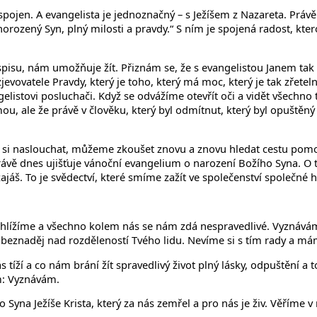
spojen. A evangelista je jednoznačný – s Ježíšem z Nazareta. Právě
norozený Syn, plný milosti a pravdy.“ S ním je spojená radost, kte
 spisu, nám umožňuje žít. Přiznám se, že s evangelistou Janem tak 
jevovatele Pravdy, který je toho, který má moc, který je tak zřete
gelistovi posluchači. Když se odvážíme otevřít oči a vidět všechn
ou, ale že právě v člověku, který byl odmítnut, který byl opuštěn
 si naslouchat, můžeme zkoušet znovu a znovu hledat cestu pom
ávě dnes ujišťuje vánoční evangelium o narození Božího Syna. O t
ajáš. To je svědectví, které smíme zažít ve společenství společné 
hlížíme a všechno kolem nás se nám zdá nespravedlivé. Vyznáváme
i beznaděj nad rozděleností Tvého lidu. Nevíme si s tím rady a má
 tíží a co nám brání žít spravedlivý život plný lásky, odpuštění a
ým: Vyznávám.
yna Ježíše Krista, který za nás zemřel a pro nás je živ. Věříme v