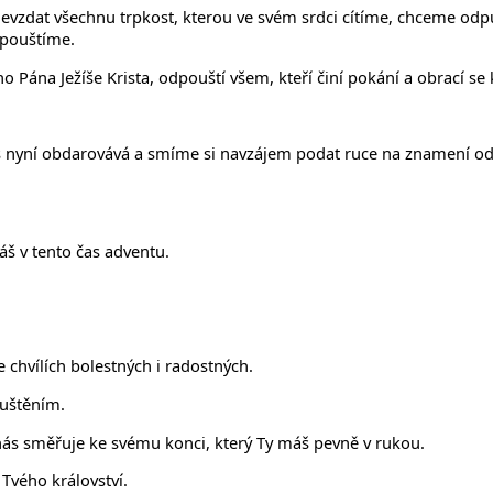
evzdat všechnu trpkost, kterou ve svém srdci cítíme, chceme odpus
dpouštíme.
Pána Ježíše Krista, odpouští všem, kteří činí pokání a obrací se
 nyní obdarovává a smíme si navzájem podat ruce na znamení odpuš
áš v tento čas adventu.
chvílích bolestných i radostných.
puštěním.
nás směřuje ke svému konci, který Ty máš pevně v rukou.
Tvého království.