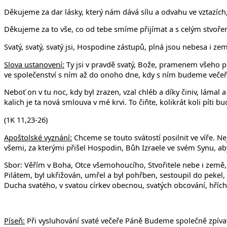
Děkujeme za dar lásky, který nám dává sílu a odvahu ve vztazíc
Děkujeme za to vše, co od tebe smíme přijímat a s celým stvoře
Svatý, svatý, svatý jsi, Hospodine zástupů, plná jsou nebesa i 
Slova ustanovení:
Ty jsi v pravdě svatý, Bože, pramenem všeho p
ve společenství s ním až do onoho dne, kdy s ním budeme večeřet
Neboť on v tu noc, kdy byl zrazen, vzal chléb a díky činiv, lámal 
kalich je ta nová smlouva v mé krvi. To čiňte, kolikrát koli píti 
(1K 11,23-26)
Apoštolské vyznání:
Chceme se touto svátostí posilnit ve víře. Ne
všemi, za kterými přišel Hospodin, Bůh Izraele ve svém Synu, aby 
Sbor: Věřím v Boha, Otce všemohoucího, Stvořitele nebe i země, 
Pilátem, byl ukřižován, umřel a byl pohřben, sestoupil do pekel,
Ducha svatého, v svatou církev obecnou, svatých obcování, hříchů
Píseň:
Při vysluhování svaté večeře Páně Budeme společně zpíva