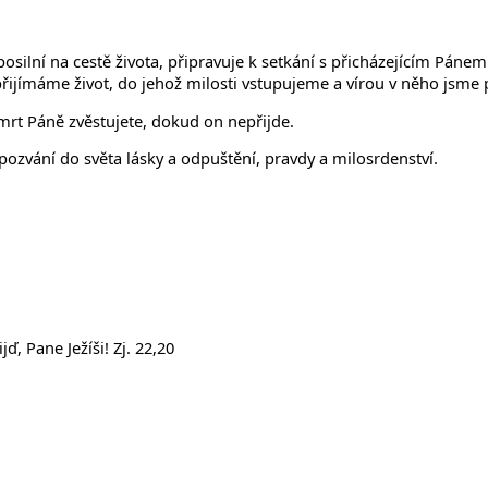
 posilní na cestě života, připravuje k setkání s přicházejícím Pán
řijímáme život, do jehož milosti vstupujeme a vírou v něho jsme 
, smrt Páně zvěstujete, dokud on nepřijde.
 pozvání do světa lásky a odpuštění, pravdy a milosrdenství.
ď, Pane Ježíši! Zj. 22,20