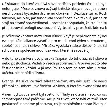
Už situace, do které zaznívá slovo naděje v poslední části knihy Iza
nefunguje. Přece se znovu ozývají kritické hlasy, znovu je nutné 
neschopnost být jeden druhému člověkem. Deziluze, zmar. Pochybn
takovou, ale o to, jak fungovala společnost jako taková, jak se 
stojí na straně spravedlnosti – protože to vypadalo, že stojí n
představoval teologii osvobození. Vyrůstala v prostředí, kde na 
Je řešitelný konflikt mezi lidmi vůbec, když je nepřekonatelný k
evangelikální aliance vytvořila pro modlitební týden s tématem 
společnosti, ale i církve. Příručka vyvolala reakce děkovné, ale 
schopni se společně modlit za věci, které nás rozdělují.
A do toho zaznívá slovo proroka Izajáše, do toho zaznívá slovo e
nebo posluchačů. Věděli o všech problémech. A právě proto oteví
část dnešního kázání. A já myslím, že v tom nejsem sám. Předat t
útěcha, ale nabídka života.
Evangelista si velice dává záležet na tom, aby nás ujistil, že nee
přemožen Bohem Stvořitelem. A Slovo, o kterém evangelista mluví, 
V něm byl život a život byl světlo lidí. Tady se otevírá něco, co 
samozřejmě také pláčeme. Ale je tu život, který svítí ve tmě. Kt
posluchači nemáme představu, co je naplněním tohoto života, a