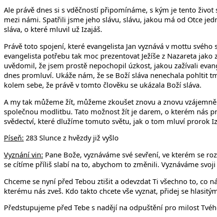
Ale právě dnes si s vděčností připomínáme, s kým je tento život 
mezi námi. Spatřili jsme jeho slávu, slávu, jakou má od Otce jed
sláva, o které mluvil už Izajáš.
Právě toto spojení, které evangelista Jan vyznává v mottu svého
evangelista potřebu tak moc prezentovat Ježíše z Nazareta jako z
uvědomil, že jsem prostě nepochopil úzkost, jakou zažívali evan
dnes promluví. Ukáže nám, že se Boží sláva nenechala pohltit tm
kolem sebe, že právě v tomto člověku se ukázala Boží sláva.
A my tak můžeme žít, můžeme zkoušet znovu a znovu vzájemně
společnou modlitbu. Tato možnost žít je darem, o kterém nás pr
svědectví, které dlužíme tomuto světu, jak o tom mluví prorok Iz
Píseň:
283 Slunce z hvězdy již vyšlo
Vyznání vin:
Pane Bože, vyznáváme své sevření, ve kterém se roz
se cítíme příliš slabí na to, abychom to změnili. Vyznáváme svoj
Chceme se nyní před Tebou ztišit a odevzdat Ti všechno to, co nás
kterému nás zveš. Kdo takto chcete vše vyznat, přidej se hlasit
Předstupujeme před Tebe s nadějí na odpuštění pro milost Tvého S