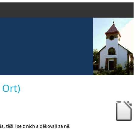
 evangelick
 Ort)
čanech
, těšili se z nich a děkovali za ně.