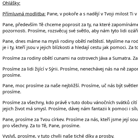
Ohlášky:
Přímluvná modlitba:
Pane, v pokoře a s nadějí v Tvoji milost Ti 
Pane, především Tě chceme poprosit za ty, na které zapomínáme.
pozornosti. Prosíme, rozsvěcuj své světlo, aby nám tyto lidi ozá
Pane, dnes máme na mysli rodiny obětí neštěstí. Myslíme na rodi
je i ty, kteří jsou v jejich blízkosti a hledají cestu jak pomoci. Za
Prosíme za rodiny obětí cunami na ostrovech Jáva a Sumatra. Za
Prosíme za lidi žijící v Sýrii. Prosíme, nenechávej nás na ně za
prosíme.
Pane, moc prosíme za naše nejbližší. Prosíme, uč nás být světlem
prosíme.
Prosíme za všechny, kdo právě v tuto dobu vánočních svátků cítí b
jejich život má smysl. Prosíme, dávej nám fantazii k pomoci i síl
Pane, prosíme za Tvou církev. Prosíme za nás, kteří jsme její 
pro všechny. Za to Tě, Pane, prosíme.
Vyslyš, prosíme, v tuto chvíli naše tiché díky a prosby.