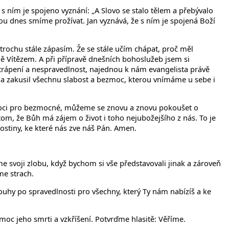
 s ním je spojeno vyznání: „A Slovo se stalo tělem a přebývalo
rou dnes smíme prožívat. Jan vyznává, že s ním je spojená Boží
trochu stále zápasím. Že se stále učím chápat, proč měl
lně Vítězem. A při přípravě dnešních bohoslužeb jsem si
o trápení a nespravedlnost, najednou k nám evangelista právě
ý a zakusil všechnu slabost a bezmoc, kterou vnímáme u sebe i
oci pro bezmocné, můžeme se znovu a znovu pokoušet o
om, že Bůh má zájem o život i toho nejubožejšího z nás. To je
hostiny, ke které nás zve náš Pán. Amen.
 svoji zlobu, když bychom si vše představovali jinak a zároveň
me strach.
 touhy po spravedlnosti pro všechny, který Ty nám nabízíš a ke
 moc jeho smrti a vzkříšení. Potvrďme hlasitě: Věříme.