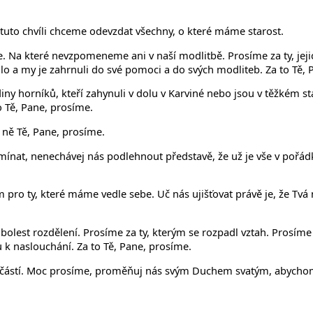
v tuto chvíli chceme odevzdat všechny, o které máme starost.
 Na které nevzpomeneme ani v naší modlitbě. Prosíme za ty, jeji
řilo a my je zahrnuli do své pomoci a do svých modliteb. Za to Tě,
ny horníků, kteří zahynuli v dolu v Karviné nebo jsou v těžkém s
 to Tě, Pane, prosíme.
 ně Tě, Pane, prosíme.
pomínat, nenechávej nás podlehnout představě, že už je vše v pořá
 pro ty, které máme vedle sebe. Uč nás ujišťovat právě je, že Tvá 
olest rozdělení. Prosíme za ty, kterým se rozpadl vztah. Prosíme za
u k naslouchání. Za to Tě, Pane, prosíme.
součástí. Moc prosíme, proměňuj nás svým Duchem svatým, abychom 