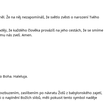
ěl. Že na něj nezapomínáš, že světlo zvěsti o narození Tvého
ději, že každého člověka provázíš na jeho cestách, že se smíme
rému nás zveš. Amen.
o Boha. Haleluja.
yl povzbuzením, zaslíbením po návratu Židů z babylonského zajetí,
i o naplnění Božích slibů, měli pokusit tento symbol naděje