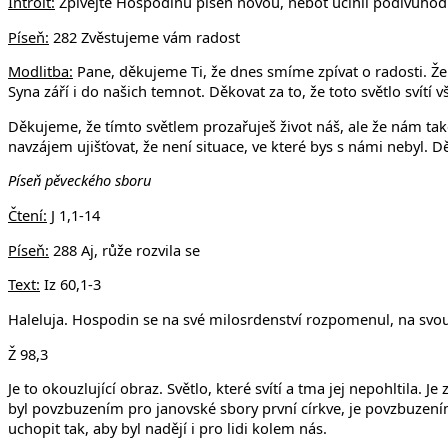
Introit:
Zpívejte Hospodinu píseň novou, neboť učinil podivuhodné 
Píseň:
282 Zvěstujeme vám radost
Modlitba:
Pane, děkujeme Ti, že dnes smíme zpívat o radosti. Že
Syna září i do našich temnot. Děkovat za to, že toto světlo svítí
Děkujeme, že tímto světlem prozařuješ život náš, ale že nám tak
navzájem ujišťovat, že není situace, ve které bys s námi nebyl
Píseň pěveckého sboru
Čtení:
J 1,1-14
Píseň:
288 Aj, růže rozvila se
Text:
Iz 60,1-3
Haleluja. Hospodin se na své milosrdenství rozpomenul, na svou
Ž 98,3
Je to okouzlující obraz. Světlo, které svítí a tma jej nepohltila.
byl povzbuzením pro janovské sbory první církve, je povzbuzení
uchopit tak, aby byl nadějí i pro lidi kolem nás.