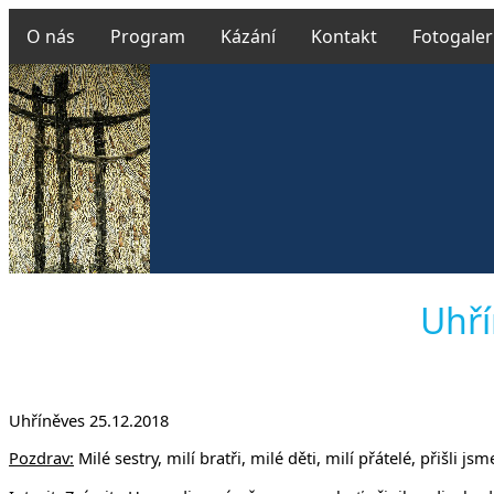
O nás
Program
Kázání
Kontakt
Fotogaler
Českobratr
Uhří
v Uhř
Uhříněves 25.12.2018
Pozdrav:
Milé sestry, milí bratři, milé děti, milí přátelé, přišli 