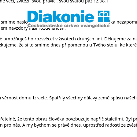
věci, zvítězil svou pravicí, svou svatou paží! Ž 98,1
 smíme naslouchat svědectví o tom, že Ty jsi na člověka nezapomn
 všem navzdory naší rozdělenosti.
é umožňuješ ho rozsvěcet v životech druhých lidí. Děkujeme za na
. Děkujeme, že si to smíme dnes připomenou u Tvého stolu, ke kte
 věrnost domu Izraele. Spatřily všechny dálavy země spásu našeh
 Je zřetelné, že tento obraz člověka povzbuzuje napříč staletími. B
m pro nás. A my bychom se právě dnes, uprostřed radosti ze zvěst