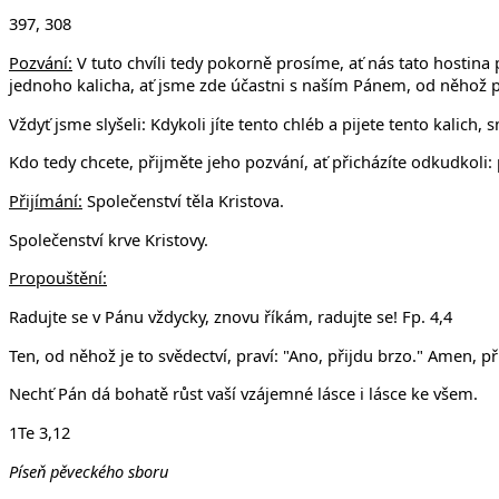
397, 308
Pozvání:
V tuto chvíli tedy pokorně prosíme, ať nás tato hostina
jednoho kalicha, ať jsme zde účastni s naším Pánem, od něhož p
Vždyť jsme slyšeli: Kdykoli jíte tento chléb a pijete tento kalich
Kdo tedy chcete, přijměte jeho pozvání, ať přicházíte odkudkoli:
Přijímání:
Společenství těla Kristova.
Společenství krve Kristovy.
Propouštění:
Radujte se v Pánu vždycky, znovu říkám, radujte se! Fp. 4,4
Ten, od něhož je to svědectví, praví: "Ano, přijdu brzo." Amen, přij
Nechť Pán dá bohatě růst vaší vzájemné lásce i lásce ke všem.
1Te 3,12
Píseň pěveckého sboru