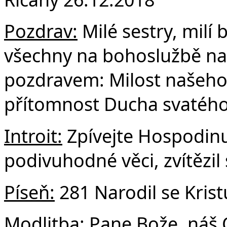
F
Pozdrav:
Milé sestry, milí b
všechny na bohoslužbě na
pozdravem: Milost našeho P
přítomnost Ducha svatého
Introit:
Zpívejte Hospodinu
podivuhodné věci, zvítězil 
Píseň:
281 Narodil se Kris
Modlitba:
Pane Bože, náš O