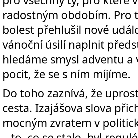
v
radostným obdobím. Pro ty, 
bolest přehlušil nové udál
vánoční úsilí naplnit předs
hledáme smysl adventu a
pocit, že se s ním míjíme.
Do toho zaznívá, že uprost
cesta. Izajášova slova při
mocným zvratem v politické
– to, co se stalo, byl regu