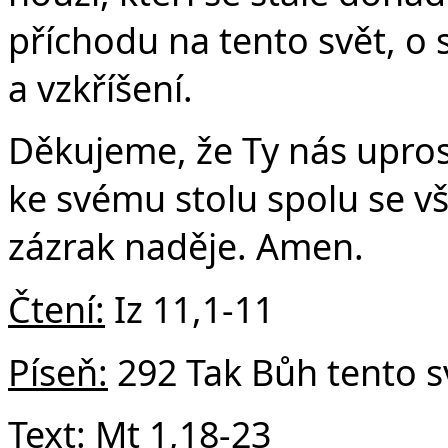
Č
příchodu na tento svět, o 
a vzkříšení.
Děkujeme, že Ty nás upros
ke svému stolu spolu se v
zázrak naděje. Amen.
Čtení:
Iz 11,1-11
Píseň:
292 Tak Bůh tento s
Text:
Mt 1,18-23