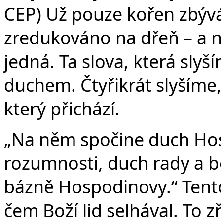
CEP) Už pouze kořen zbývá 
zredukováno na dřeň – a 
jedná. Ta slova, která sly
duchem. Čtyřikrát slyšíme,
který přichází.
„Na něm spočine duch Ho
rozumnosti, duch rady a b
bázně Hospodinovy.“ Tento
čem Boží lid selhával. To 