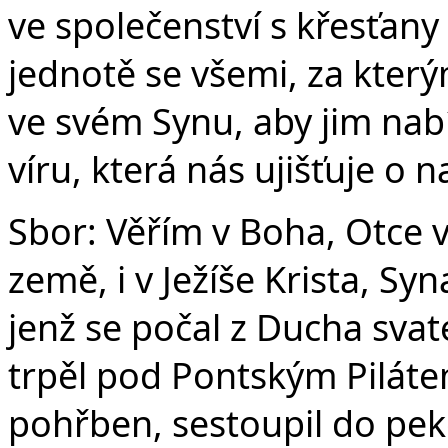
ve společenství s křesťany
jednotě se všemi, za který
ve svém Synu, aby jim nabí
víru, která nás ujišťuje o 
Sbor: Věřím v Boha, Otce 
země, i v Ježíše Krista, S
jenž se počal z Ducha svat
trpěl pod Pontským Pilátem
pohřben, sestoupil do peke