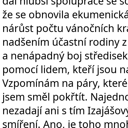
dál hlubší spolupráce se 
že se obnovila ekumenická
nárůst počtu vánočních kra
nadšením účastní rodiny z U
a nenápadný boj středisek
pomocí lidem, kteří jsou na
Vzpomínám na páry, které 
jsem směl pokřtít. Najedno
nezadají ani s tím Izajá
smíření. Ano, je toho mnoh