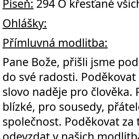
Píseň:
294 Ó křesťané všic
Ohlášky:
Přímluvná modlitba:
Pane Bože, přišli jsme pod
do své radosti. Poděkovat
slovo naděje pro člověka. 
blízké, pro sousedy, přátel
společnost. Poděkovat za 
odevzdat v našich modlitb