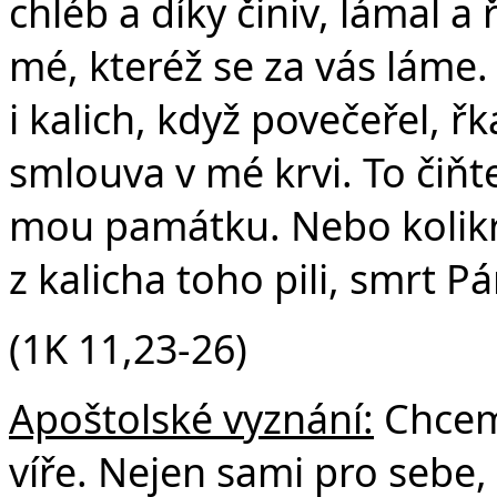
chléb a díky činiv, lámal a 
mé, kteréž se za vás láme
i kalich, když povečeřel, řk
smlouva v mé krvi. To čiňte,
mou památku. Nebo kolikrát
z kalicha toho pili, smrt P
(1K 11,23-26)
Apoštolské vyznání:
Chceme
víře. Nejen sami pro sebe, 