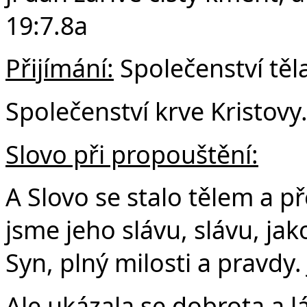
19:7.8a
Přijímání:
Společenství těla
Společenství krve Kristovy
Slovo při propouštění:
A Slovo se stalo tělem a p
jsme jeho slávu, slávu, j
Syn, plný milosti a pravdy.
Ale ukázala se dobrota a 