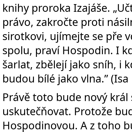
knihy proroka Izajáše. „Učt
právo, zakročte proti nás
sirotkovi, ujímejte se pře
spolu, praví Hospodin. I k
šarlat, zbělejí jako sníh, i
budou bílé jako vlna.” (Isa
Právě toto bude nový krá
uskutečňovat. Protože bu
Hospodinovou. A z toho bu