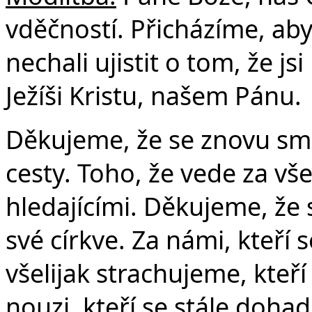
vděčností. Přicházíme, ab
nechali ujistit o tom, že j
Ježíši Kristu, našem Pánu.
Děkujeme, že se znovu sm
cesty. Toho, že vede za v
hledajícími. Děkujeme, že s
své církve. Za námi, kteří
všelijak strachujeme, kteří
nouzi, kteří se stále doh