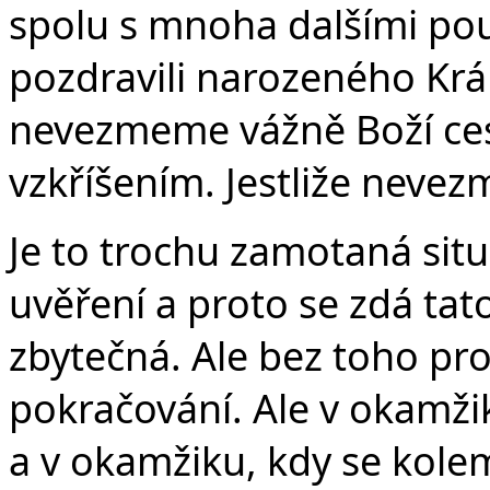
spolu s mnoha dalšími po
pozdravili narozeného Král
nevezmeme vážně Boží cest
vzkříšením. Jestliže neve
Je to trochu zamotaná sit
uvěření a proto se zdá tat
zbytečná. Ale bez toho pr
pokračování. Ale v okamži
a v okamžiku, kdy se kole