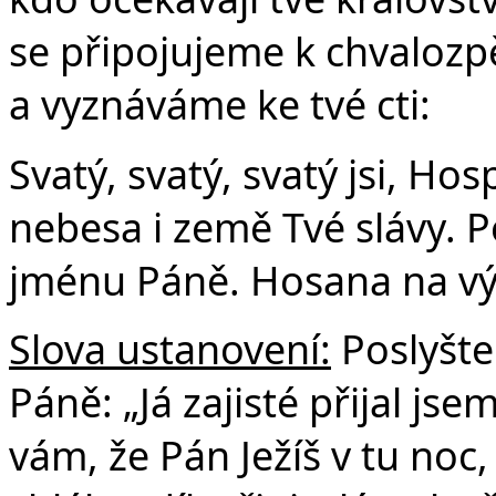
se připojujeme k chvalozp
a vyznáváme ke tvé cti:
Svatý, svatý, svatý jsi, Ho
nebesa i země Tvé slávy. P
jménu Páně. Hosana na vý
Slova ustanovení:
Poslyšte
Páně: „Já zajisté přijal js
vám, že Pán Ježíš v tu noc,