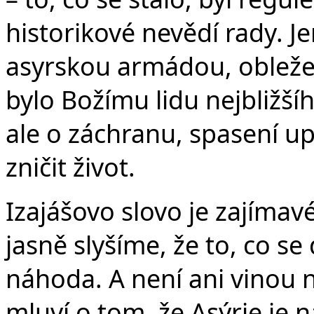
historikové nevědí rady. 
asyrskou armádou, obleže
bylo Božímu lidu nejbližšíh
ale o záchranu, spasení up
zničit život.
Izajášovo slovo je zajímav
jasně slyšíme, že to, co se
náhoda. A není ani vinou 
mluví o tom, že Asýrie je 