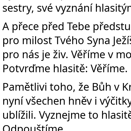
sestry, své vyznání hlasit
A přece před Tebe předstu
pro milost Tvého Syna Ježíš
pro nás je živ. Věříme v mo
Potvrďme hlasitě: Věříme.
Pamětlivi toho, že Bůh v 
nyní všechen hněv i výčit
ublížili. Vyznejme to hlasit
Odpouštíme.