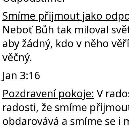
Smíme přijmout jako odpov
Neboť Bůh tak miloval svět
aby žádný, kdo v něho věří
věčný.
Jan 3:16
Pozdravení pokoje:
V rados
radosti, že smíme přijmout
obdarovává a smíme se i 