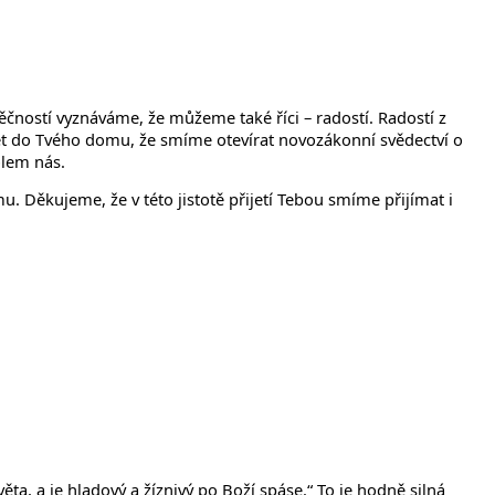
ností vyznáváme, že můžeme také říci – radostí. Radostí z
et do Tvého domu, že smíme otevírat novozákonní svědectví o
kolem nás.
. Děkujeme, že v této jistotě přijetí Tebou smíme přijímat i
ěta, a je hladový a žíznivý po Boží spáse.“ To je hodně silná