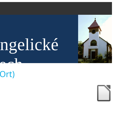
angelické
nech
 Ort)