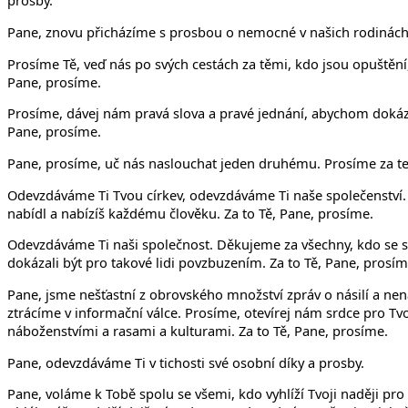
prosby.
Pane, znovu přicházíme s prosbou o nemocné v našich rodinách,
Prosíme Tě, veď nás po svých cestách za těmi, kdo jsou opuštění,
Pane, prosíme.
Prosíme, dávej nám pravá slova a pravé jednání, abychom dokáza
Pane, prosíme.
Pane, prosíme, uč nás naslouchat jeden druhému. Prosíme za tent
Odevzdáváme Ti Tvou církev, odevzdáváme Ti naše společenství. U
nabídl a nabízíš každému člověku. Za to Tě, Pane, prosíme.
Odevzdáváme Ti naši společnost. Děkujeme za všechny, kdo se sna
dokázali být pro takové lidi povzbuzením. Za to Tě, Pane, prosím
Pane, jsme nešťastní z obrovského množství zpráv o násilí a nenáv
ztrácíme v informační válce. Prosíme, otevírej nám srdce pro Tv
náboženstvími a rasami a kulturami. Za to Tě, Pane, prosíme.
Pane, odevzdáváme Ti v tichosti své osobní díky a prosby.
Pane, voláme k Tobě spolu se všemi, kdo vyhlíží Tvoji naději pro c