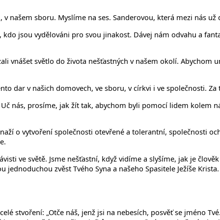
 v našem sboru. Myslíme na ses. Sanderovou, která mezi nás už d
 kdo jsou vydělováni pro svou jinakost. Dávej nám odvahu a fantaz
li vnášet světlo do života nešťastných v našem okolí. Abychom um
o dar v našich domovech, ve sboru, v církvi i ve společnosti. Za 
č nás, prosíme, jak žít tak, abychom byli pomocí lidem kolem nás a
ží o vytvoření společnosti otevřené a tolerantní, společnosti oc
e.
isti ve světě. Jsme nešťastní, když vidíme a slyšíme, jak je člověk
ou jednoduchou zvěst Tvého Syna a našeho Spasitele Ježíše Krista
elé stvoření: „Otče náš, jenž jsi na nebesích, posvěť se jméno Tvé. 