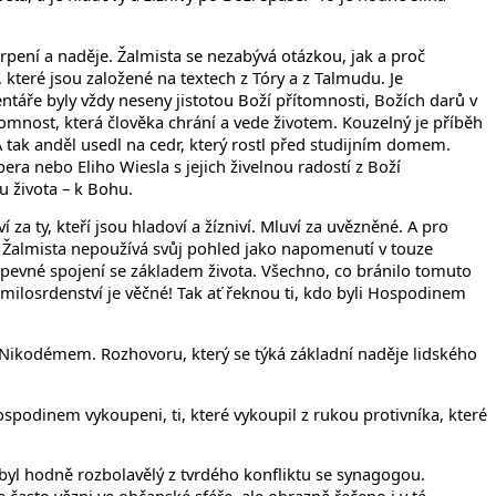
trpení a naděje. Žalmista se nezabývá otázkou, jak a proč
 které jsou založené na textech z Tóry a z Talmudu. Je
ntáře byly vždy neseny jistotou Boží přítomnosti, Božích darů v
tomnost, která člověka chrání a vede životem. Kouzelný je příběh
 A tak anděl usedl na cedr, který rostl před studijním domem.
bera nebo Eliho Wiesla s jejich živelnou radostí z Boží
u života – k Bohu.
 za ty, kteří jsou hladoví a žízniví. Mluví za uvězněné. A pro
. Žalmista nepoužívá svůj pohled jako napomenutí v touze
ená pevné spojení se základem života. Všechno, co bránilo tomuto
 milosrdenství je věčné! Tak ať řeknou ti, kdo byli Hospodinem
e s Nikodémem. Rozhovoru, který se týká základní naděje lidského
ospodinem vykoupeni, ti, které vykoupil z rukou protivníka, které
 byl hodně rozbolavělý z tvrdého konfliktu se synagogou.