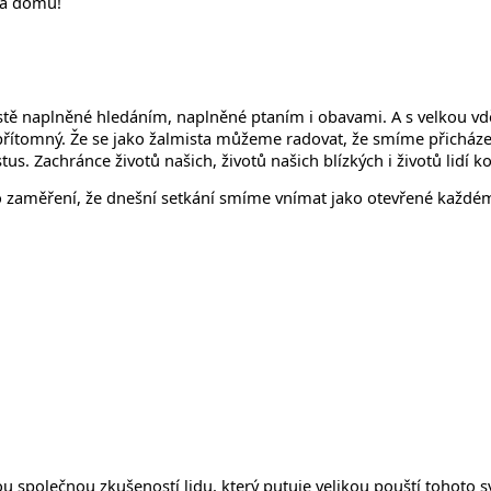
va domu!
ě naplněné hledáním, naplněné ptaním i obavami. A s velkou vděč
u přítomný. Že se jako žalmista můžeme radovat, že smíme přicház
istus. Zachránce životů našich, životů našich blízkých i životů lidí 
o zaměření, že dnešní setkání smíme vnímat jako otevřené každému
ou společnou zkušeností lidu, který putuje velikou pouští tohoto sv