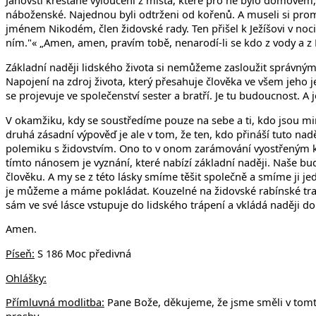
Janovští křesťané vyloučeni z místa, které pro ně bylo domovem, mí
náboženské. Najednou byli odtrženi od kořenů. A museli si promys
jménem Nikodém, člen židovské rady. Ten přišel k Ježíšovi v noci a
ním."« „Amen, amen, pravím tobě, nenarodí-li se kdo z vody a z 
Základní naději lidského života si nemůžeme zasloužit správným
Napojení na zdroj života, který přesahuje člověka ve všem jeho jed
se projevuje ve společenství sester a bratří. Je tu budoucnost.
V okamžiku, kdy se soustředíme pouze na sebe a ti, kdo jsou mim
druhá zásadní výpověď je ale v tom, že ten, kdo přináší tuto naději
polemiku s židovstvím. Ono to v onom zarámování vyostřeným kon
tímto nánosem je vyznání, které nabízí základní naději. Naše budo
člověku. A my se z této lásky smíme těšit společně a smíme ji 
je můžeme a máme pokládat. Kouzelné na židovské rabínské tradic
sám ve své lásce vstupuje do lidského trápení a vkládá naději do
Amen.
Píseň:
S 186 Moc předivná
Ohlášky:
Přímluvná modlitba:
Pane Bože, děkujeme, že jsme směli v tomto 