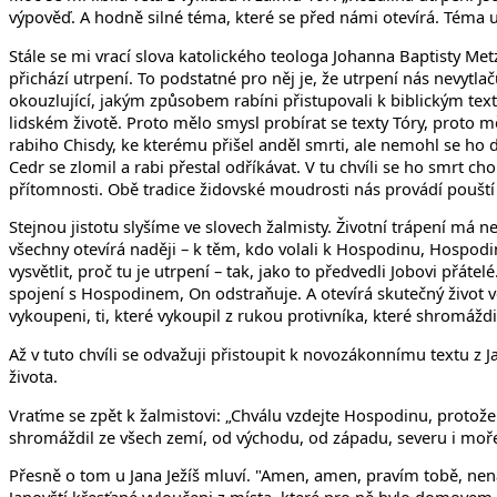
výpověď. A hodně silné téma, které se před námi otevírá. Téma u
Stále se mi vrací slova katolického teologa Johanna Baptisty Met
přichází utrpení. To podstatné pro něj je, že utrpení nás nevytl
okouzlující, jakým způsobem rabíni přistupovali k biblickým tex
lidském životě. Proto mělo smysl probírat se texty Tóry, proto 
rabiho Chisdy, ke kterému přišel anděl smrti, ale nemohl se ho d
Cedr se zlomil a rabi přestal odříkávat. V tu chvíli se ho smrt ch
přítomnosti. Obě tradice židovské moudrosti nás provádí pouští t
Stejnou jistotu slyšíme ve slovech žalmisty. Životní trápení má nej
všechny otevírá naději – k těm, kdo volali k Hospodinu, Hospod
vysvětlit, proč tu je utrpení – tak, jako to předvedli Jobovi přá
spojení s Hospodinem, On odstraňuje. A otevírá skutečný život v
vykoupeni, ti, které vykoupil z rukou protivníka, které shromážd
Až v tuto chvíli se odvažuji přistoupit k novozákonnímu textu z 
života.
Vraťme se zpět k žalmistovi: „Chválu vzdejte Hospodinu, protože 
shromáždil ze všech zemí, od východu, od západu, severu i moře
Přesně o tom u Jana Ježíš mluví. "Amen, amen, pravím tobě, nena