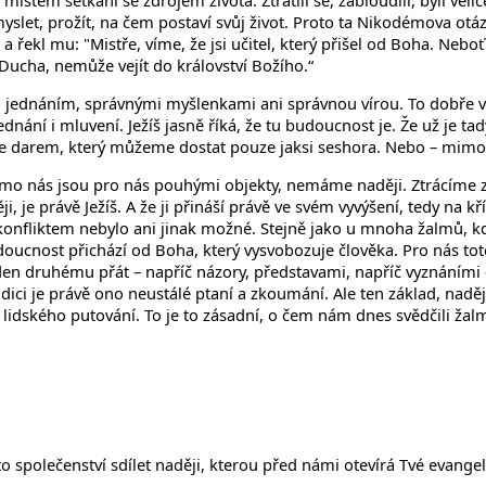
stem setkání se zdrojem života. Ztratili se, zabloudili, byli velic
let, prožít, na čem postaví svůj život. Proto ta Nikodémova otázka
 řekl mu: "Mistře, víme, že jsi učitel, který přišel od Boha. Neboť
Ducha, nemůže vejít do království Božího.“
 jednáním, správnými myšlenkami ani správnou vírou. To dobře věd
nání i mluvení. Ježíš jasně říká, že tu budoucnost je. Že už je tad
 A je darem, který můžeme dostat pouze jaksi seshora. Nebo – mim
o nás jsou pro nás pouhými objekty, nemáme naději. Ztrácíme zdroj
, je právě Ježíš. A že ji přináší právě ve svém vyvýšení, tedy na kří
fliktem nebylo ani jinak možné. Stejně jako u mnoha žalmů, kdy ž
ucnost přichází od Boha, který vysvobozuje člověka. Pro nás toto u
jeden druhému přát – napříč názory, představami, napříč vyznáním
i je právě ono neustálé ptaní a zkoumání. Ale ten základ, naděje 
 lidského putování. To je to zásadní, o čem nám dnes svědčili žal
společenství sdílet naději, kterou před námi otevírá Tvé evangeliu