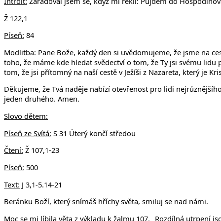
Introit:
Zaradoval jsem se, když mi řekli: Půjdem do Hospodino
Ž 122,1
Píseň:
84
Modlitba:
Pane Bože, každý den si uvědomujeme, že jsme na cest
toho, že máme kde hledat svědectví o tom, že Ty jsi svému lid
tom, že jsi přítomný na naší cestě v Ježíši z Nazareta, který je Kr
Děkujeme, že Tvá naděje nabízí otevřenost pro lidi nejrůznějšíh
jeden druhého. Amen.
Slovo dětem:
Píseň ze Svítá:
S 31 Úterý končí středou
Čtení:
Ž 107,1-23
Píseň:
500
Text:
J 3,1-5.14-21
Beránku Boží, který snímáš hříchy světa, smiluj se nad námi.
Moc se mi líbila věta z výkladu k žalmu 107. „Rozdílná utrpení js