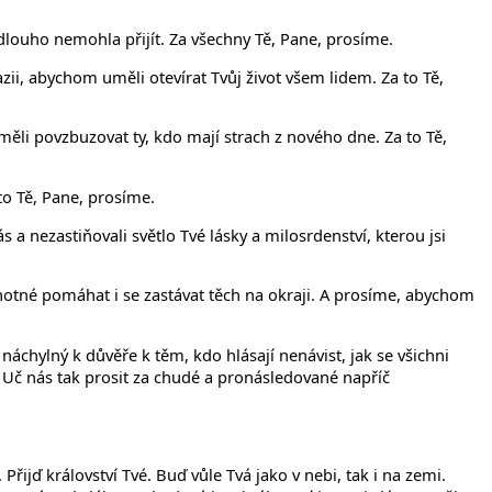
louho nemohla přijít. Za všechny Tě, Pane, prosíme.
ii, abychom uměli otevírat Tvůj život všem lidem. Za to Tě,
ěli povzbuzovat ty, kdo mají strach z nového dne. Za to Tě,
to Tě, Pane, prosíme.
 nezastiňovali světlo Tvé lásky a milosrdenství, kterou jsi
hotné pomáhat i se zastávat těch na okraji. A prosíme, abychom
 náchylný k důvěře k těm, kdo hlásají nenávist, jak se všichni
. Uč nás tak prosit za chudé a pronásledované napříč
Přijď království Tvé. Buď vůle Tvá jako v nebi, tak i na zemi.