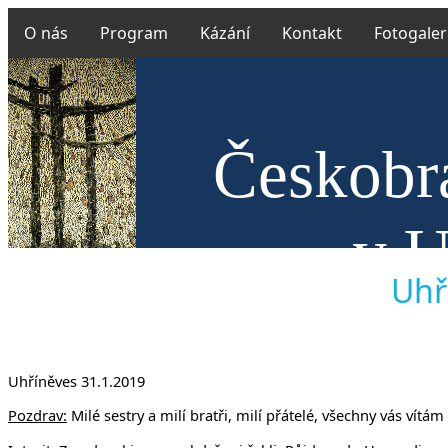
O nás
Program
Kázání
Kontakt
Fotogaler
Českobra
v U
Uhří
Uhříněves 31.1.2019
Pozdrav:
Milé sestry a milí bratři, milí přátelé, všechny vás vítám 