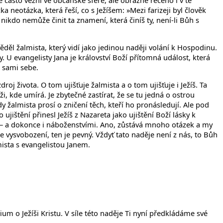
e často vězni ve občanské sféře, ale obrazně řečeno i v té
 neotázka, která řeší, co s Ježíšem: »Mezi farizeji byl člověk
 nikdo nemůže činit ta znamení, která činíš ty, není-li Bůh s
ěl žalmista, který vidí jako jedinou naději volání k Hospodinu.
y. U evangelisty Jana je království Boží přítomná událost, která
o sami sebe.
 života. O tom ujišťuje žalmista a o tom ujišťuje i Ježíš. Ta
ži, kde umírá. Je zbytečné zastírat, že se tu jedná o ostrou
almista prosí o zničení těch, kteří ho pronásledují. Ale pod
jištění přinesl Ježíš z Nazareta jako ujištění Boží lásky k
i – a dokonce i náboženstvími. Ano, zůstává mnoho otázek a my
vysvobození, ten je pevný. Vždyť tato naděje není z nás, to Bůh
mista s evangelistou Janem.
m o Ježíši Kristu. V síle této naděje Ti nyní předkládáme své