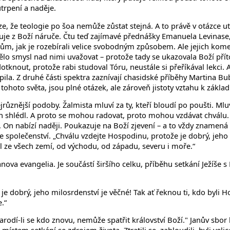
trpení a naděje.
ze, že teologie po šoa nemůže zůstat stejná. A to právě v otázce u
ačuje z Boží náruče. Čtu teď zajímavé přednášky Emanuela Levinase,
tům, jak je rozebírali velice svobodným způsobem. Ale jejich kome
mělo smysl nad nimi uvažovat – protože tady se ukazovala Boží pří
otknout, protože rabi studoval Tóru, neustále si přeříkával lekci.
opila. Z druhé části spektra zaznívají chasidské příběhy Martina Bu
ohoto světa, jsou plné otázek, ale zároveň jistoty vztahu k základ
různější podoby. Žalmista mluví za ty, kteří bloudí po poušti. Mluví
in shlédl. A proto se mohou radovat, proto mohou vzdávat chválu
telé. On nabízí naději. Poukazuje na Boží zjevení – a to vždy znam
e společenství. „Chválu vzdejte Hospodinu, protože je dobrý, jeho
il ze všech zemí, od východu, od západu, severu i moře.“
Janova evangelia. Je součástí širšího celku, příběhu setkání Ježíš
je dobrý, jeho milosrdenství je věčné! Tak ať řeknou ti, kdo byli H
.“
rodí-li se kdo znovu, nemůže spatřit království Boží." Janův sbor