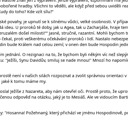
á vlastně znali jen z vyprávění. Jenže vyprávění, vzpomínání má j
obořené hradby. Všichni to věděli, ale když před sebou uviděli real
udy do toho? Kde vzít sílu?“
dské povahy, je upnutí se k silnému vůdci, velké osobnosti. V pří
ideu. U proroků té doby, jak u Agea, tak u Zacharjáše, hraje tent
ruzalém došel milosti!““ Jasné, stručné, razantní. Mohli bychom 
o čekal, proti veškerému očekávání proroků i lidí. Nastalo nebezpeč
spodin bude Králem nad celou zemí; v onen den bude Hospodin jedi
m jednání. O rezignaci na to, že bychom byli někým víc než slepými
řiku: "Ježíši, Synu Davidův, smiluj se nade mnou!" Mnozí ho napomín
prostě není v našich silách rozpoznat a zvolit správnou orientaci v
t, jaké k tomu máme my.
lal Ježíše z Nazareta, aby nám otevřel oči. Prostě proto, že upros
řečenou odpověď na otázku, jaký je to Mesiáš. Ale ve vidoucím Ba
y: "Hosanna! Požehnaný, který přichází ve jménu Hospodinově, po