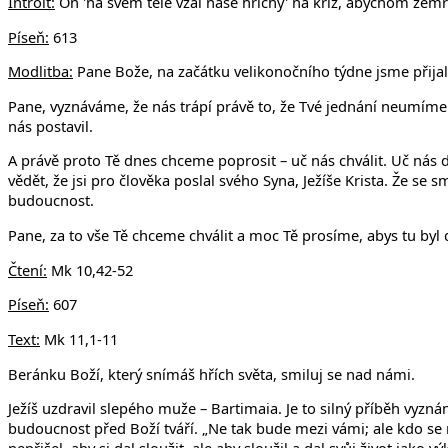
Introit:
On 'na svém těle vzal naše hříchy' na kříž, abychom zemřel
Píseň:
613
Modlitba:
Pane Bože, na začátku velikonočního týdne jsme přijali T
Pane, vyznáváme, že nás trápí právě to, že Tvé jednání neumím
nás postavil.
A právě proto Tě dnes chceme poprosit – uč nás chválit. Uč nás dě
vědět, že jsi pro člověka poslal svého Syna, Ježíše Krista. Že s
budoucnost.
Pane, za to vše Tě chceme chválit a moc Tě prosíme, abys tu byl d
Čtení:
Mk 10,42-52
Píseň:
607
Text:
Mk 11,1-11
Beránku Boží, který snímáš hřích světa, smiluj se nad námi.
Ježíš uzdravil slepého muže – Bartimaia. Je to silný příběh vyznán
budoucnost před Boží tváří. „Ne tak bude mezi vámi; ale kdo se