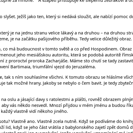
ko výkupné za mnohé."“ A vzápětí přistupuje ke slepému žebrákovi a 
lyšet. Ježíš jako ten, který si nedává sloužit, ale nabízí pomoc d
rý je na jednu stranu velice lákavý a na druhou – na druhou stranu
eme, je na začátku pašijového příběhu. Tedy velice důležitý obraz.
ho, co má budoucnost v tomto světě a co před Hospodinem. Obraz 
menout jeho mesiášskou autoritu, která se podobá autoritě římské
ní z proroctví proroka Zacharjáše. Máme sto chutí se tady zastav
vení Bartimaia, triumfální vjezd do Jeruzaléma.
, tak s ním souhlasíme všichni. K tomuto obrazu se hlásíme všich
je tak možné hrany. Jakoby se nebylo o čem bavit. Je tedy zbyteč
 na oslu a jásající davy s ratolestmi a plášti, rovněž obrazem pl
, aby vás někdo nesvedl. Mnozí přijdou v mém jménu a budou říkat
každý vlastně vidí někoho jiného.
jásotu? Vlastně ano. Vlastně zcela nutně. Když se podíváme do kn
ží lid, když se jeho část vrátila z babylonského zajetí zpět domů 