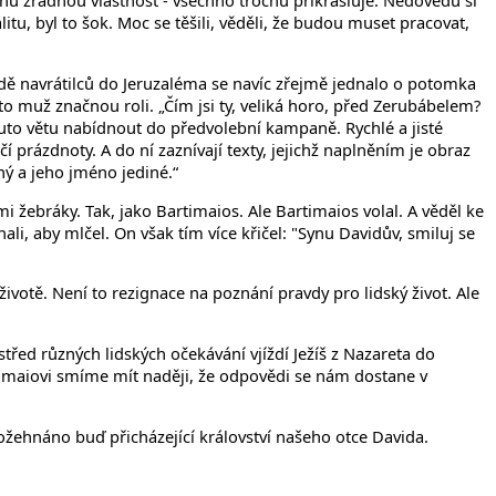
ednu zrádnou vlastnost - všechno trochu přikrašluje. Nedovedu si
itu, byl to šok. Moc se těšili, věděli, že budou muset pracovat,
padě navrátilců do Jeruzaléma se navíc zřejmě jednalo o potomka
o muž značnou roli. „Čím jsi ty, veliká horo, před Zerubábelem?
tuto větu nabídnout do předvolební kampaně. Rychlé a jisté
í prázdnoty. A do ní zaznívají texty, jejichž naplněním je obraz
ný a jeho jméno jediné.“
 žebráky. Tak, jako Bartimaios. Ale Bartimaios volal. A věděl ke
ali, aby mlčel. On však tím více křičel: "Synu Davidův, smiluj se
 životě. Není to rezignace na poznání pravdy pro lidský život. Ale
třed různých lidských očekávání vjíždí Ježíš z Nazareta do
rtimaiovi smíme mít naději, že odpovědi se nám dostane v
žehnáno buď přicházející království našeho otce Davida.