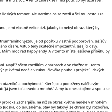
otevírá mu život. A tento žebrák se hned poté, co byl uzdraven,
o lidských temnot. Ale Bartimaios se zvedl a šel tou cestou za
 je mi vlastně velice cizí. Jakoby to nebyl obraz, který by
triumfálního vjezdu je od počátku vlastně podporován. Ježíšův
ho císaře. Vstup tedy skutečně impozantní. Jásající davy,
it. Mám moc rád happy endy. A v tomto místě Ježíšova příběhu by
ni. Napříč všem rozdílům v názorech a ve zbožnosti. Tento
ný? Je květná neděle v rukou člověka pouhou projekcí lidských
ným otazníků a pochybností. Které jsou podtrženy naléhavým
: 'Já jsem to' a svedou mnohé.“ A my tu dnes stojíme a spolu se
ihy proroka Zacharjáše, na níž se obraz květné neděle v mnohém
do Judska, do Jeruzaléma. Stav byl takový, že chrám byl rozbořen,