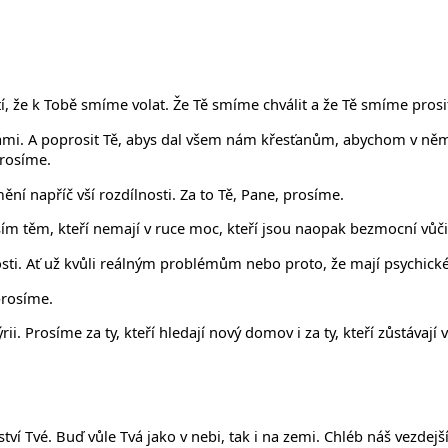
 že k Tobě smíme volat. Že Tě smíme chválit a že Tě smíme prosit.
ámi. A poprosit Tě, abys dal všem nám křesťanům, abychom v něm 
prosíme.
í napříč vší rozdílnosti. Za to Tě, Pane, prosíme.
 těm, kteří nemají v ruce moc, kteří jsou naopak bezmocní vůči 
sti. Ať už kvůli reálným problémům nebo proto, že mají psychické
prosíme.
i. Prosíme za ty, kteří hledají nový domov i za ty, kteří zůstávají
ovství Tvé. Buď vůle Tvá jako v nebi, tak i na zemi. Chléb náš vezd