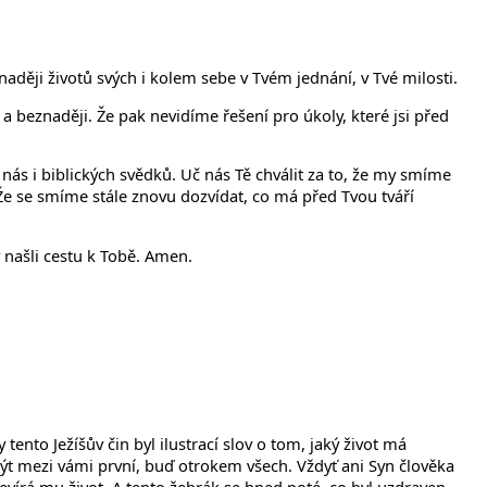
 naději životů svých i kolem sebe v Tvém jednání, v Tvé milosti.
beznaději. Že pak nevidíme řešení pro úkoly, které jsi před
 nás i biblických svědků. Uč nás Tě chválit za to, že my smíme
. Že se smíme stále znovu dozvídat, co má před Tvou tváří
y našli cestu k Tobě. Amen.
tento Ježíšův čin byl ilustrací slov o tom, jaký život má
ýt mezi vámi první, buď otrokem všech. Vždyť ani Syn člověka