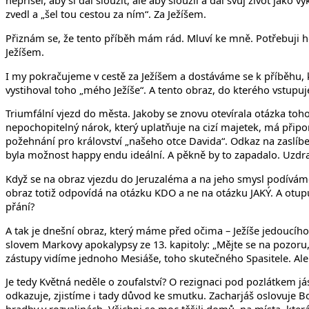
nepřišel, aby si dal sloužit, ale aby sloužil a dal svůj život ja
zvedl a „šel tou cestou za ním“. Za Ježíšem.
Přiznám se, že tento příběh mám rád. Mluví ke mně. Potřebuji ho s
Ježíšem.
I my pokračujeme v cestě za Ježíšem a dostáváme se k příběhu, kte
vystihoval toho „mého Ježíše“. A tento obraz, do kterého vstupuj
Triumfální vjezd do města. Jakoby se znovu otevírala otázka to
nepochopitelný nárok, který uplatňuje na cizí majetek, má připo
požehnání pro království „našeho otce Davida“. Odkaz na zaslíbe
byla možnost happy endu ideální. A pěkně by to zapadalo. Uzdra
Když se na obraz vjezdu do Jeruzaléma a na jeho smysl podíváme
obraz totiž odpovídá na otázku KDO a ne na otázku JAKÝ. A otupu
přání?
A tak je dnešní obraz, který máme před očima – Ježíše jedoucího
slovem Markovy apokalypsy ze 13. kapitoly: „Mějte se na pozoru
zástupy vidíme jednoho Mesiáše, toho skutečného Spasitele. Ale 
Je tedy Květná neděle o zoufalství? O rezignaci pod pozlátkem 
odkazuje, zjistíme i tady důvod ke smutku. Zacharjáš oslovuje Bo