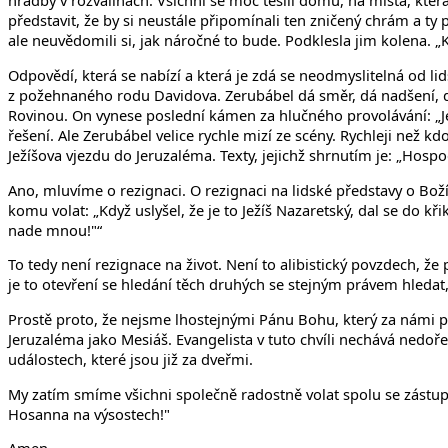
hradby v rozvalinách. Všichni se moc těšili domů, na místa, kter
představit, že by si neustále připomínali ten zničený chrám a ty p
ale neuvědomili si, jak náročné to bude. Podklesla jim kolena. „K
Odpovědí, která se nabízí a která je zdá se neodmyslitelná od li
z požehnaného rodu Davidova. Zerubábel dá směr, dá nadšení, dá 
Rovinou. On vynese poslední kámen za hlučného provolávání: „Je
řešení. Ale Zerubábel velice rychle mizí ze scény. Rychleji než kd
Ježíšova vjezdu do Jeruzaléma. Texty, jejichž shrnutím je: „Ho
Ano, mluvíme o rezignaci. O rezignaci na lidské představy o Boží
komu volat: „Když uslyšel, že je to Ježíš Nazaretský, dal se do k
nade mnou!"“
To tedy není rezignace na život. Není to alibistický povzdech, že 
je to otevření se hledání těch druhých se stejným právem hleda
Prostě proto, že nejsme lhostejnými Pánu Bohu, který za námi pos
Jeruzaléma jako Mesiáš. Evangelista v tuto chvíli nechává nedo
událostech, které jsou již za dveřmi.
My zatím smíme všichni společně radostně volat spolu se zástup
Hosanna na výsostech!"