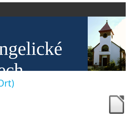
ngelické
ech
Ort)