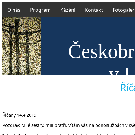
O nás
Program
Kázání
Kontakt
Fotogaler
Českobra
v U
Říč
Říčany 14.4.2019
Pozdrav:
Milé sestry, milí bratři, vítám vás na bohoslužbách v kv