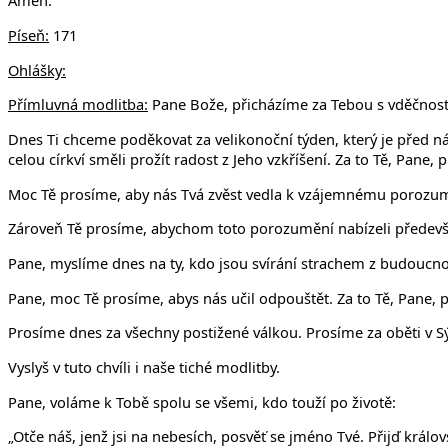
Amen.
Píseň:
171
Ohlášky:
Přímluvná modlitba:
Pane Bože, přicházíme za Tebou s vděčností,
Dnes Ti chceme poděkovat za velikonoční týden, který je před n
celou církví směli prožít radost z Jeho vzkříšení. Za to Tě, Pane, 
Moc Tě prosíme, aby nás Tvá zvěst vedla k vzájemnému porozuměn
Zároveň Tě prosíme, abychom toto porozumění nabízeli především
Pane, myslíme dnes na ty, kdo jsou svírání strachem z budoucno
Pane, moc Tě prosíme, abys nás učil odpouštět. Za to Tě, Pane, 
Prosíme dnes za všechny postižené válkou. Prosíme za oběti v Sýri
Vyslyš v tuto chvíli i naše tiché modlitby.
Pane, voláme k Tobě spolu se všemi, kdo touží po životě:
„Otče náš, jenž jsi na nebesích, posvěť se jméno Tvé. Přijď král