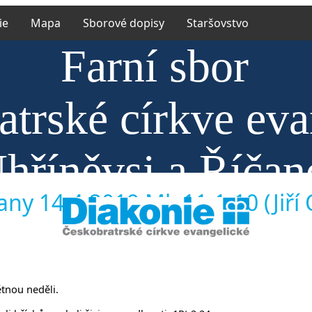
ie
Mapa
Sborové dopisy
Staršovstvo
Farní sbor
trské církve eva
hříněvsi a Říčan
any 14.4.2019 Mk 11,1-10 (Jiří 
ětnou neděli.