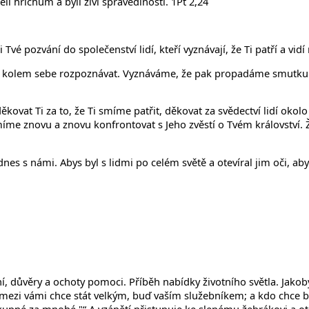
i hříchům a byli živi spravedlnosti. 1Pt 2,24
vé pozvání do společenství lidí, kteří vyznávají, že Ti patří a vidí
e kolem sebe rozpoznávat. Vyznáváme, že pak propadáme smutku a 
kovat Ti za to, že Ti smíme patřit, děkovat za svědectví lidí okolo
e smíme znovu a znovu konfrontovat s Jeho zvěstí o Tvém království
nes s námi. Abys byl s lidmi po celém světě a otevíral jim oči, ab
í, důvěry a ochoty pomoci. Příběh nabídky životního světla. Jakoby 
 mezi vámi chce stát velkým, buď vaším služebníkem; a kdo chce b