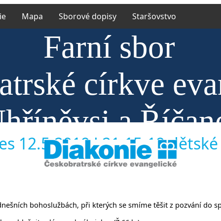
ie
Mapa
Sborové dopisy
Staršovstvo
Farní sbor
atrské církve eva
hříněvsi a Říčan
s 12.5.2019 J 21,15-19 dětské (
a dnešních bohoslužbách, při kterých se smíme těšit z pozvání do s