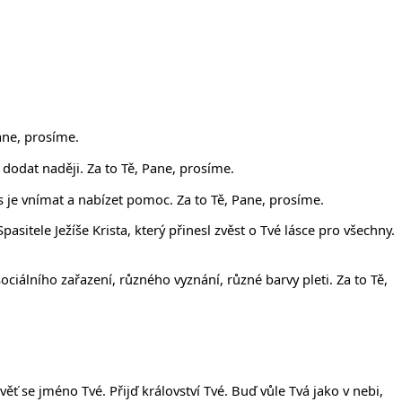
ane, prosíme.
 dodat naději. Za to Tě, Pane, prosíme.
 je vnímat a nabízet pomoc. Za to Tě, Pane, prosíme.
tele Ježíše Krista, který přinesl zvěst o Tvé lásce pro všechny.
iálního zařazení, různého vyznání, různé barvy pleti. Za to Tě,
ěť se jméno Tvé. Přijď království Tvé. Buď vůle Tvá jako v nebi,