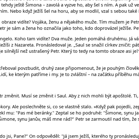
 – tehdy ještě Šimona – zavolá a vyzve ho, aby šel s ním. A pak už v
ím. Nebo když Ježíš šel na horu, aby se modlil, vzal s sebou také 
raze vidíte? Vojáka, ženu a nějakého muže. Tím mužem je Petr. Co
tr je sám a žena ho označila jako toho, kdo doprovázel Ježíše. Petr
angelo. Koho tam vidíte? Dva muže. Jeden pomáhá druhému. Já vá
 Ježíši z Nazareta. Pronásledoval je. „Saul se snažil církev zničit: 
 je silnější než ustrašený Petr. Který to tedy na tomto obraze asi 
potřeboval povzbudit, druhý zase připomenout, že je pouhým člověk
idí, ke kterým patříme i my. Je to zvláštní – na začátku příběhu 
změnit. Musí se změnit i Saul. Aby z nich mohli být apoštolé. Ti, k
kory. Ale poslechněte si, co se vlastně stalo. »Když pak pojedli, z
Řekl mu: "Pas mé beránky." Zeptal se ho podruhé: "Šimone, synu J
Šimone, synu Janův, máš mne rád?" Petr se zarmoutil nad tím, že s
do jsi, Pane?" On odpověděl: "Já jsem Ježíš, kterého ty pronásleduj