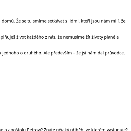
omů. Že se tu smíme setkávat s lidmi, kteří jsou nám milí, že
aplňuješ život každého z nás, že nemusíme žít životy plané a
u jednoho o druhého. Ale především – že jsi nám dal průvodce,
 o apoštolu Petrovi? Znáte nějaký příběh, ve kterém vystupuje?