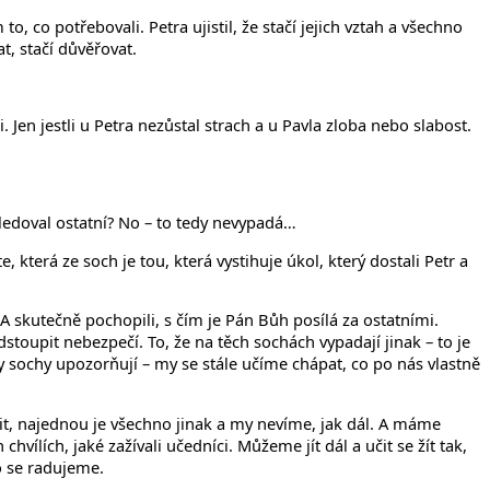
o, co potřebovali. Petra ujistil, že stačí jejich vztah a všechno
at, stačí důvěřovat.
 Jen jestli u Petra nezůstal strach a u Pavla zloba nebo slabost.
sledoval ostatní? No – to tedy nevypadá…
, která ze soch je tou, která vystihuje úkol, který dostali Petr a
 A skutečně pochopili, s čím je Pán Bůh posílá za ostatními.
odstoupit nebezpečí. To, že na těch sochách vypadají jinak – to je
s ty sochy upozorňují – my se stále učíme chápat, co po nás vlastně
řit, najednou je všechno jinak a my nevíme, jak dál. A máme
ílích, jaké zažívali učedníci. Můžeme jít dál a učit se žít tak,
ho se radujeme.