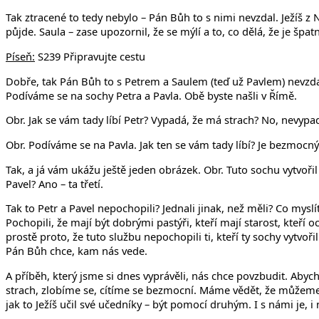
Tak ztracené to tedy nebylo – Pán Bůh to s nimi nevzdal. Ježíš z Na
půjde. Saula – zase upozornil, že se mýlí a to, co dělá, že je špatn
Píseň:
S239 Připravujte cestu
Dobře, tak Pán Bůh to s Petrem a Saulem (teď už Pavlem) nevzdal. A
Podíváme se na sochy Petra a Pavla. Obě byste našli v Římě.
Obr. Jak se vám tady líbí Petr? Vypadá, že má strach? No, nevypad
Obr. Podíváme se na Pavla. Jak ten se vám tady líbí? Je bezmocný
Tak, a já vám ukážu ještě jeden obrázek. Obr. Tuto sochu vytvořil p
Pavel? Ano – ta třetí.
Tak to Petr a Pavel nepochopili? Jednali jinak, než měli? Co mysl
Pochopili, že mají být dobrými pastýři, kteří mají starost, kteří 
prostě proto, že tuto službu nepochopili ti, kteří ty sochy vytvoř
Pán Bůh chce, kam nás vede.
A příběh, který jsme si dnes vyprávěli, nás chce povzbudit. Aby
strach, zlobíme se, cítíme se bezmocní. Máme vědět, že můžeme jít
jak to Ježíš učil své učedníky – být pomocí druhým. I s námi je, 