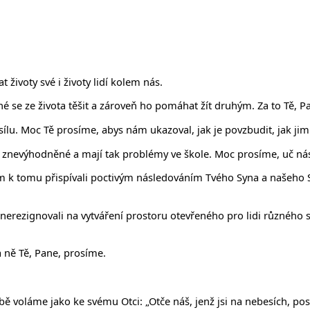
životy své i životy lidí kolem nás.
é se ze života těšit a zároveň ho pomáhat žít druhým. Za to Tě, P
ílu. Moc Tě prosíme, abys nám ukazoval, jak je povzbudit, jak jim
ů znevýhodněné a mají tak problémy ve škole. Moc prosíme, uč nás
 tomu přispívali poctivým následováním Tvého Syna a našeho Spasi
rezignovali na vytváření prostoru otevřeného pro lidi různého soc
a ně Tě, Pane, prosíme.
obě voláme jako ke svému Otci: „Otče náš, jenž jsi na nebesích, posv