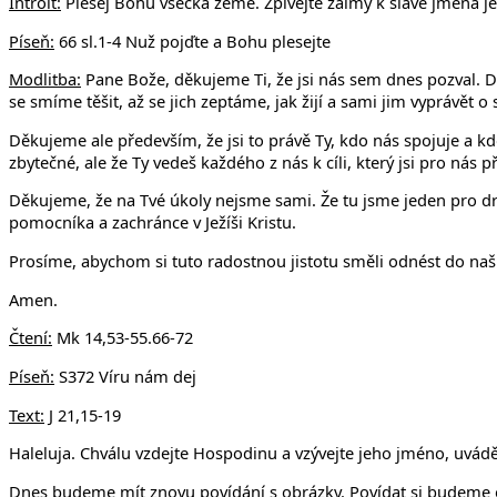
Introit:
Plesej Bohu všecka země. Zpívejte žalmy k slávě jména jeho
Píseň:
66 sl.1-4 Nuž pojďte a Bohu plesejte
Modlitba:
Pane Bože, děkujeme Ti, že jsi nás sem dnes pozval. D
se smíme těšit, až se jich zeptáme, jak žijí a sami jim vyprávět o
Děkujeme ale především, že jsi to právě Ty, kdo nás spojuje a kd
zbytečné, ale že Ty vedeš každého z nás k cíli, který jsi pro nás 
Děkujeme, že na Tvé úkoly nejsme sami. Že tu jsme jeden pro dr
pomocníka a zachránce v Ježíši Kristu.
Prosíme, abychom si tuto radostnou jistotu směli odnést do na
Amen.
Čtení:
Mk 14,53-55.66-72
Píseň:
S372 Víru nám dej
Text:
J 21,15-19
Haleluja. Chválu vzdejte Hospodinu a vzývejte jeho jméno, uvád
Dnes budeme mít znovu povídání s obrázky. Povídat si budeme o 