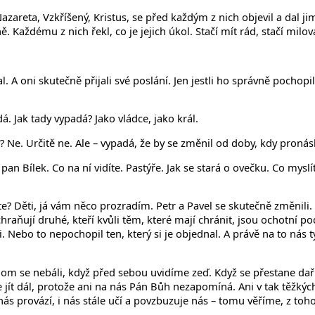
zareta, Vzkříšený, Kristus, se před každým z nich objevil a dal jim t
ě. Každému z nich řekl, co je jejich úkol. Stačí mít rád, stačí milov
 oni skutečně přijali své poslání. Jen jestli ho správně pochopili.
á. Jak tady vypadá? Jako vládce, jako král.
? Ne. Určitě ne. Ale – vypadá, že by se změnil od doby, kdy proná
an Bílek. Co na ní vidíte. Pastýře. Jak se stará o ovečku. Co myslíte
íte? Děti, já vám něco prozradím. Petr a Pavel se skutečně změnili.
ochraňují druhé, kteří kvůli těm, které mají chránit, jsou ochotní p
ili. Nebo to nepochopil ten, který si je objednal. A právě na to ná
chom se nebáli, když před sebou uvidíme zeď. Když se přestane da
 dál, protože ani na nás Pán Bůh nezapomíná. Ani v tak těžkých chv
i nás provází, i nás stále učí a povzbuzuje nás – tomu věříme, z to