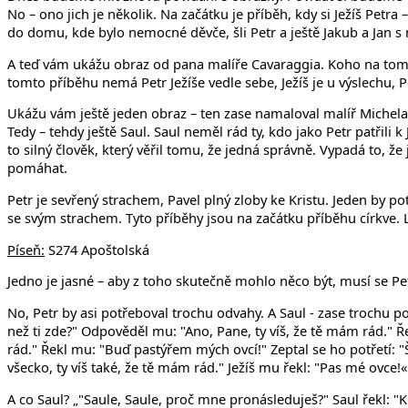
No – ono jich je několik. Na začátku je příběh, kdy si Ježíš Petra
do domu, kde bylo nemocné děvče, šli Petr a ještě Jakub a Jan s n
A teď vám ukážu obraz od pana malíře Cavaraggia. Koho na tom ob
tomto příběhu nemá Petr Ježíše vedle sebe, Ježíš je u výslechu, Pe
Ukážu vám ještě jeden obraz – ten zase namaloval malíř Michel
Tedy – tehdy ještě Saul. Saul neměl rád ty, kdo jako Petr patřili k
to silný člověk, který věřil tomu, že jedná správně. Vypadá to, že
pomáhat.
Petr je sevřený strachem, Pavel plný zloby ke Kristu. Jeden by 
se svým strachem. Tyto příběhy jsou na začátku příběhu církve. L
Píseň:
S274 Apoštolská
Jedno je jasné – aby z toho skutečně mohlo něco být, musí se Petr 
No, Petr by asi potřeboval trochu odvahy. A Saul - zase trochu po
než ti zde?" Odpověděl mu: "Ano, Pane, ty víš, že tě mám rád." 
rád." Řekl mu: "Buď pastýřem mých ovcí!" Zeptal se ho potřetí: "
všecko, ty víš také, že tě mám rád." Ježíš mu řekl: "Pas mé ovce!«
A co Saul? „"Saule, Saule, proč mne pronásleduješ?" Saul řekl: "K