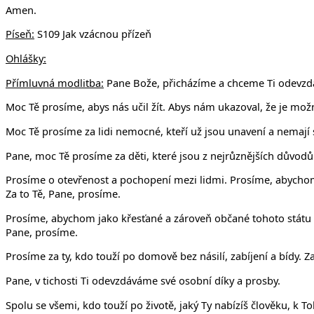
Amen.
Píseň:
S109 Jak vzácnou přízeň
Ohlášky:
Přímluvná modlitba:
Pane Bože, přicházíme a chceme Ti odevzdat 
Moc Tě prosíme, abys nás učil žít. Abys nám ukazoval, že je možn
Moc Tě prosíme za lidi nemocné, kteří už jsou unavení a nemají s
Pane, moc Tě prosíme za děti, které jsou z nejrůznějších důvod
Prosíme o otevřenost a pochopení mezi lidmi. Prosíme, abychom k
Za to Tě, Pane, prosíme.
Prosíme, abychom jako křesťané a zároveň občané tohoto státu ne
Pane, prosíme.
Prosíme za ty, kdo touží po domově bez násilí, zabíjení a bídy. Z
Pane, v tichosti Ti odevzdáváme své osobní díky a prosby.
Spolu se všemi, kdo touží po životě, jaký Ty nabízíš člověku, k T