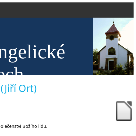
ngelické
ech
Jiří Ort)
polečenství Božího lidu.