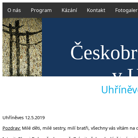
O nás
Program
Kázání
Kontakt
Fotogaler
Českobr
v U
Uhříněve
Uhříněves 12.5.2019
Pozdrav:
Milé děti, milé sestry, milí bratři, všechny vás vítám n