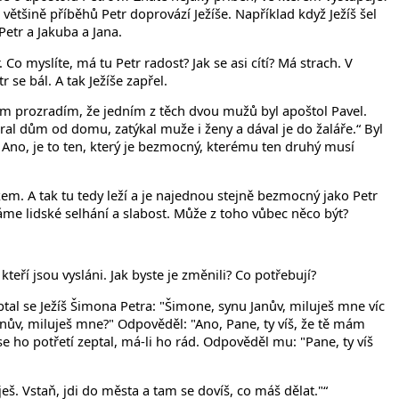
e většině příběhů Petr doprovází Ježíše. Například když Ježíš šel
Petr a Jakuba a Jana.
 myslíte, má tu Petr radost? Jak se asi cítí? Má strach. V
 se bál. A tak Ježíše zapřel.
m prozradím, že jedním z těch dvou mužů byl apoštol Pavel.
pátral dům od domu, zatýkal muže i ženy a dával je do žaláře.“ Byl
je? Ano, je to ten, který je bezmocný, kterému ten druhý musí
em. A tak tu tedy leží a je najednou stejně bezmocný jako Petr
máme lidské selhání a slabost. Může z toho vůbec něco být?
teří jsou vysláni. Jak byste je změnili? Co potřebují?
eptal se Ježíš Šimona Petra: "Šimone, synu Janův, miluješ mne víc
anův, miluješ mne?" Odpověděl: "Ano, Pane, ty víš, že tě mám
e ho potřetí zeptal, má-li ho rád. Odpověděl mu: "Pane, ty víš
eš. Vstaň, jdi do města a tam se dovíš, co máš dělat."“