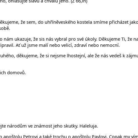
, ohlašujte slávu a chválu jeho. (Ž 66,ln)
ěkujeme, že sem, do uhříněveského kostela smíme přicházet jako d
 sobě.
o nám ukazuje, že sis nás vybral pro své úkoly. Děkujeme Ti, že n
připravil. Ať už jsme malí nebo velicí, zdraví nebo nemocní.
uhého, děkujeme, že si nejsme lhostejní, ale že nás vedeš k zájm
šich domovů.
ějte národům ve známost jeho skutky. Haleluja.
apoštolu Petrovi a také trochu o apoštolu Pavlovi. Copak my víme