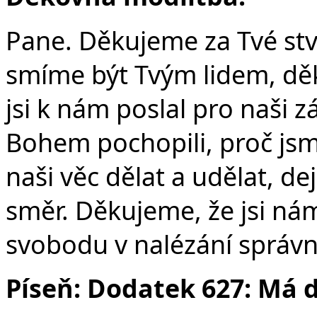
Pane. Děkujeme za Tvé stv
smíme být Tvým lidem, dě
jsi k nám poslal pro naši
Bohem pochopili, proč js
naši věc dělat a udělat, d
směr. Děkujeme, že jsi ná
svobodu v nalézání správn
Píseň: Dodatek 627: Má 