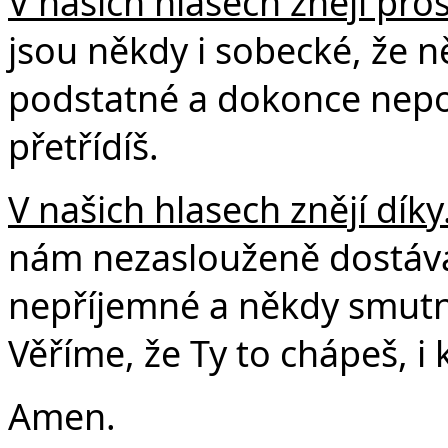
V našich hlasech znějí pro
jsou někdy i sobecké, že 
podstatné a dokonce nepo
přetřídíš.
V našich hlasech znějí díky
nám nezaslouženě dostává.
nepříjemné a někdy smutn
Věříme, že Ty to chápeš, i
Amen.