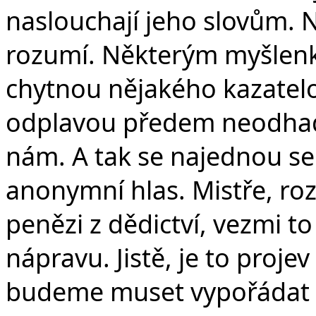
naslouchají jeho slovům. N
rozumí. Některým myšlenk
chytnou nějakého kazatelo
odplavou předem neodhad
nám. A tak se najednou se
anonymní hlas. Mistře, ro
penězi z dědictví, vezmi t
nápravu. Jistě, je to proje
budeme muset vypořádat s