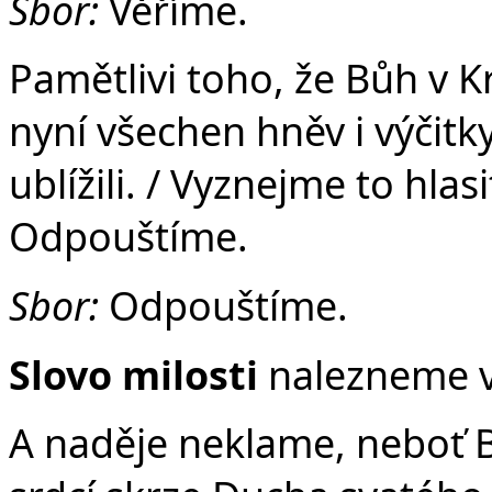
Sbor:
Věříme.
Pamětlivi toho, že Bůh v 
nyní všechen hněv i výčit
ublížili. / Vyznejme to hlas
Odpouštíme.
Sbor:
Odpouštíme.
Slovo milosti
nalezneme v
A naděje neklame, neboť Bo