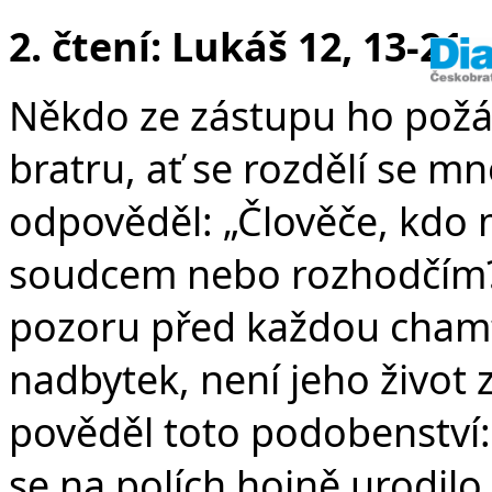
2. čtení: Lukáš 12, 13-21
Někdo ze zástupu ho požá
bratru, ať se rozdělí se mn
odpověděl: „Člověče, kdo 
soudcem nebo rozhodčím?“ 
pozoru před každou chamti
nadbytek, není jeho život z
pověděl toto podobenství
se na polích hojně urodilo.