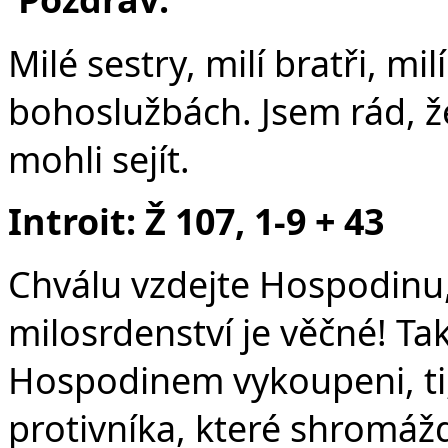
F
Milé sestry, milí bratři, mi
bohoslužbách. Jsem rád, ž
mohli sejít.
Introit: Ž 107, 1-9 + 43
Chválu vzdejte Hospodinu,
milosrdenství je věčné! Tak
Hospodinem vykoupeni, ti,
protivníka, které shromážd