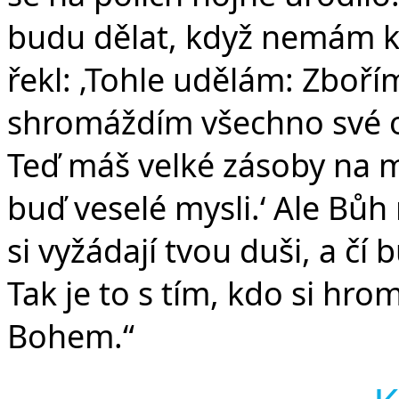
budu dělat, když nemám ka
řekl: ‚Tohle udělám: Zboří
shromáždím všechno své obi
Teď máš velké zásoby na mnoh
buď veselé mysli.‘ Ale Bůh 
si vyžádají tvou duši, a čí 
Tak je to s tím, kdo si hr
Bohem.“