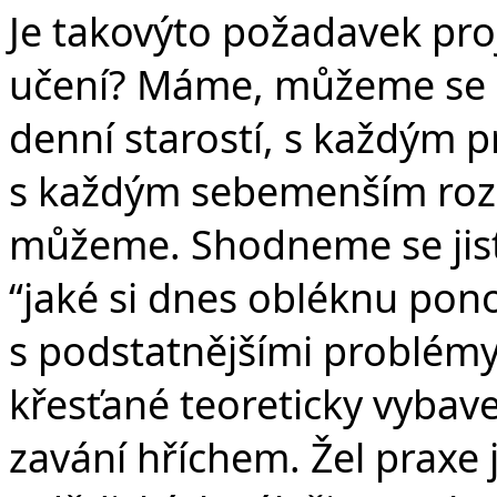
Je takovýto požadavek pr
učení? Máme, můžeme se n
denní starostí, s každým 
s každým sebemenším roz
můžeme. Shodneme se jistě
“jaké si dnes obléknu pono
s podstatnějšími problémy
křesťané teoreticky vybave
zavání hříchem. Žel praxe j