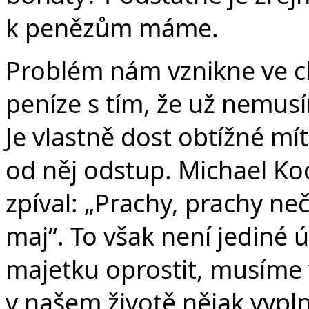
k penězům máme.
Problém nám vznikne ve ch
peníze s tím, že už nemusím
Je vlastně dost obtížné mí
od něj odstup. Michael Koc
zpíval: „Prachy, prachy neč
maj“. To však není jediné ú
majetku oprostit, musíme 
v našem životě nějak vyplni