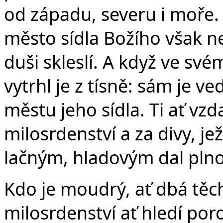
od západu, severu i moře. 
město sídla Božího však nena
duši skleslí. A když ve sv
vytrhl je z tísně: sám je v
městu jeho sídla. Ti ať vz
milosrdenství a za divy, jež
lačným, hladovým dal plno
Kdo je moudrý, ať dbá těc
milosrdenství ať hledí po