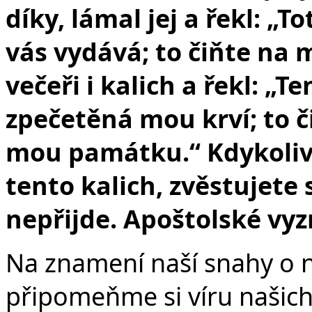
díky, lámal jej a řekl: „T
vás vydává; to čiňte na 
večeři i kalich a řekl: „
zpečetěná mou krví; to či
mou památku.“ Kdykoliv t
tento kalich, zvěstujete
nepřijde.
Apoštolské vyz
Na znamení naší snahy o 
připomeňme si víru našic