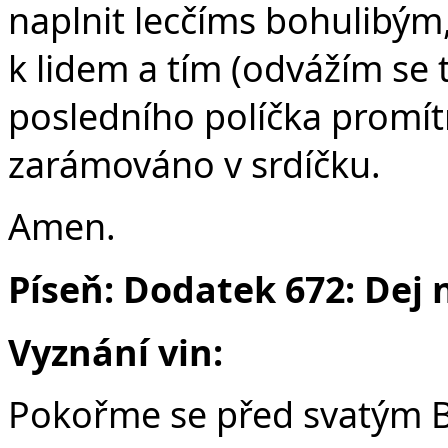
naplnit lecčíms bohulibým, 
k lidem a tím (odvážím se t
posledního políčka promítn
zarámováno v srdíčku.
Amen.
Píseň: Dodatek 672: De
Vyznání vin:
Pokořme se před svatým Bo