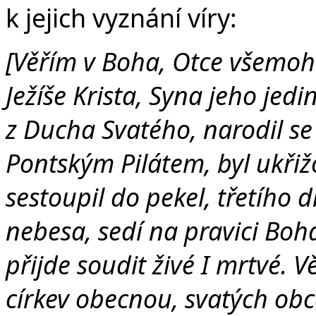
k jejich vyznání víry:
[Věřím v Boha, Otce všemoho
Ježíše Krista, Syna jeho jed
z Ducha Svatého, narodil se
Pontským Pilátem, byl ukřiž
sestoupil do pekel, třetího 
nebesa, sedí na pravici Bo
přijde soudit živé I mrtvé. 
církev obecnou, svatých obc