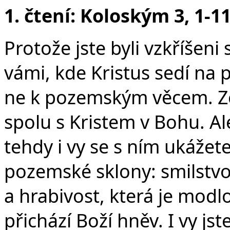
v
1. čtení: Koloským 3, 1-1
Protože jste byli vzkříšeni 
vámi, kde Kristus sedí na 
ne k pozemským věcem. Zemř
spolu s Kristem v Bohu. Ale
tehdy i vy se s ním ukážet
pozemské sklony: smilstvo
a hrabivost, která je modl
přichází Boží hněv. I vy jst