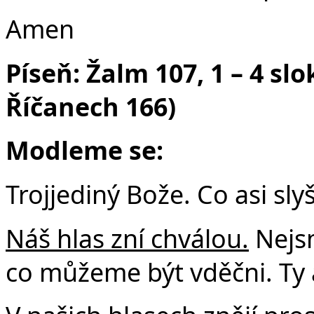
Č
Amen
Píseň: Žalm 107, 1 – 4 sl
Říčanech 166)
Modleme se:
Trojjediný Bože. Co asi sly
Náš hlas zní chválou.
Nejsm
co můžeme být vděčni. Ty 