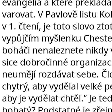
evangelia a které překlád
varovat. V Pavlově listu Ko
v 1. čtení, je toto slovo z
vypůjčím myšlenku Cheste
boháči nenaleznete nikdy 
sice dobročinné organizace
neumějí rozdávat sebe. Čl
chytrý, aby vydělal velké 
aby je vydělat chtěl.“ Je 
bohatý? Podstatné je zřejm