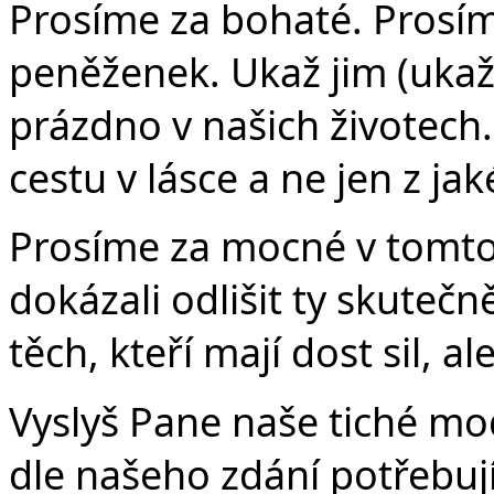
Prosíme za bohaté. Prosíme 
peněženek. Ukaž jim (ukaž 
prázdno v našich životech.
cestu v lásce a ne jen z jak
Prosíme za mocné v tomto 
dokázali odlišit ty skute
těch, kteří mají dost sil, al
Vyslyš Pane naše tiché mod
dle našeho zdání potřebují