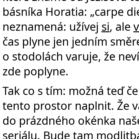
básníka Horatia: „carpe die
neznamená: užívej
si
, ale
v
čas plyne jen jedním směr
o stodolách varuje, že nev
zde poplyne.
Tak co s tím: možná teď če
tento prostor naplnit. Že 
do prázdného okénka naše
seriálu. Bude tam modlit