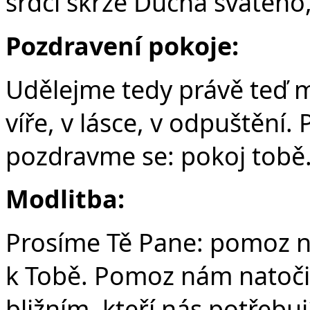
srdcí skrze Ducha svatého,
Pozdravení pokoje:
Udělejme tedy právě teď m
víře, v lásce, v odpuštění
pozdravme se: pokoj tobě
Modlitba:
Prosíme Tě Pane: pomoz n
k Tobě. Pomoz nám natoči
bližním, kteří nás potřebu