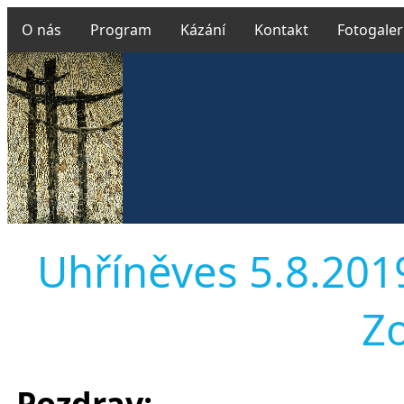
O nás
Program
Kázání
Kontakt
Fotogaler
Uhříněves 5.8.2019
Z
Pozdrav: