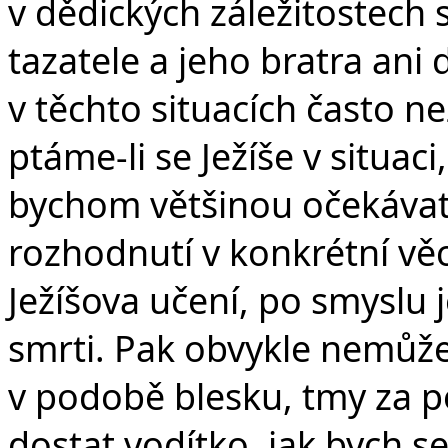
v dědických záležitostec
tazatele a jeho bratra ani
v těchto situacích často n
ptáme-li se Ježíše v situac
bychom většinou očekávat
rozhodnutí v konkrétní věc
Ježíšova učení, po smyslu 
smrti. Pak obvykle nemů
v podobě blesku, tmy za 
dostat vodítko, jak bych 