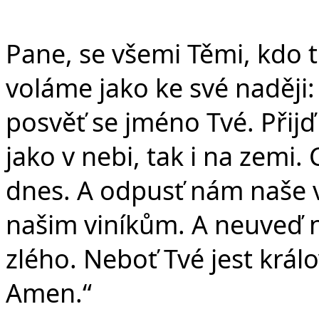
Pane, se všemi Těmi, kdo t
voláme jako ke své naději: 
posvěť se jméno Tvé. Přijď
jako v nebi, tak i na zemi.
dnes. A odpusť nám naše v
našim viníkům. A neuveď n
zlého. Neboť Tvé jest králo
Amen.“