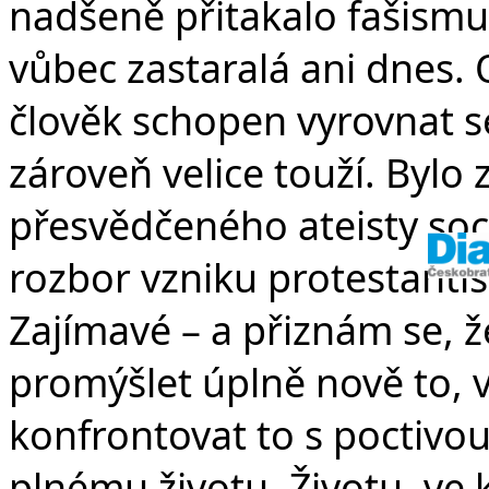
nadšeně přitakalo fašismu
vůbec zastaralá ani dnes. 
člověk schopen vyrovnat s
zároveň velice touží. Bylo 
přesvědčeného ateisty soc
rozbor vzniku protestanti
Zajímavé – a přiznám se, ž
promýšlet úplně nově to, v
konfrontovat to s poctivo
plnému životu. Životu, ve