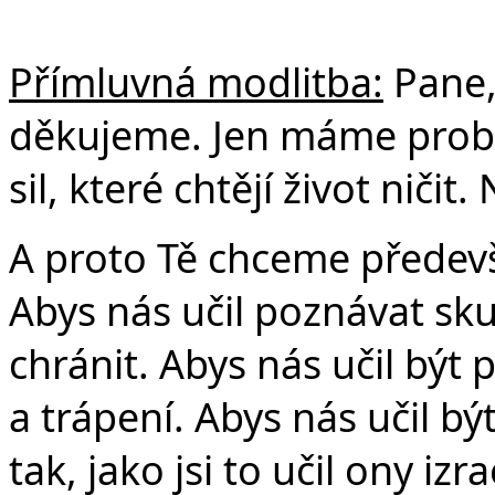
Přímluvná modlitba:
Pane, 
děkujeme. Jen máme problé
sil, které chtějí život niči
A proto Tě chceme předevší
Abys nás učil poznávat sku
chránit. Abys nás učil být
a trápení. Abys nás učil b
tak, jako jsi to učil ony iz