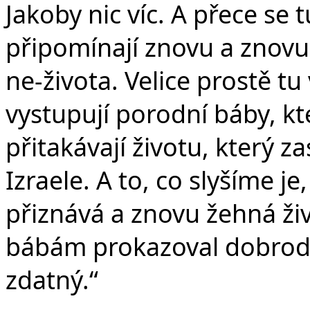
Jakoby nic víc. A přece se t
připomínají znovu a znovu t
ne-života. Velice prostě t
vystupují porodní báby, kte
přitakávají životu, který z
Izraele. A to, co slyšíme je
přiznává a znovu žehná ž
bábám prokazoval dobrodiní
zdatný.“