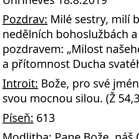
F
Pozdrav:
Milé sestry, milí 
nedělních bohoslužbách a
pozdravem: „Milost našeho 
a přítomnost Ducha svatéh
Introit:
Bože, pro své jmén
svou mocnou silou. (Ž 54,3
Píseň:
613
Modlitba:
Pane Bože, náš O