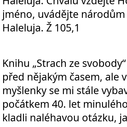
v
Haleluja. Chválu vzdejte H
jméno, uvádějte národům 
Haleluja. Ž 105,1
Knihu „Strach ze svobody“
před nějakým časem, ale ve
myšlenky se mi stále vybav
počátkem 40. let minulého s
kladli naléhavou otázku, jak