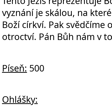
Tento Ježíš reprezentuje 
vyznání je skálou, na kter
Boží církví. Pak svědčíme 
otroctví. Pán Bůh nám v 
Píseň:
500
Ohlášky: