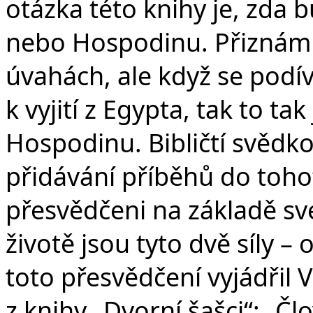
otázka této knihy je, zda b
nebo Hospodinu. Přiznám s
úvahách, ale když se podí
k vyjití z Egypta, tak to t
Hospodinu. Bibličtí svědkov
přidávání příběhů do toho
přesvědčeni na základě své
životě jsou tyto dvě síly –
toto přesvědčení vyjádřil
z knihy „Dvorní šašci“: „Čl