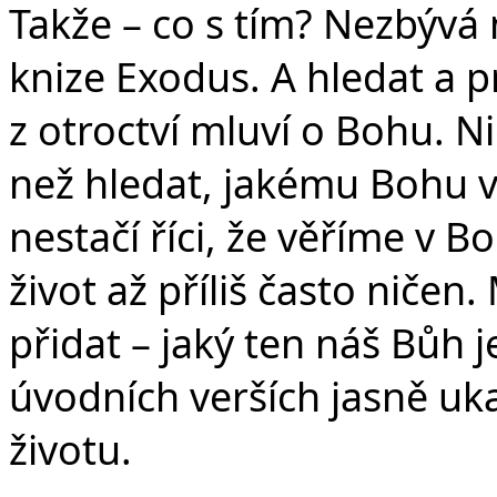
Takže – co s tím? Nezbývá 
knize Exodus. A hledat a pr
z otroctví mluví o Bohu. N
než hledat, jakému Bohu 
nestačí říci, že věříme v B
život až příliš často niče
přidat – jaký ten náš Bůh 
úvodních verších jasně uk
životu.