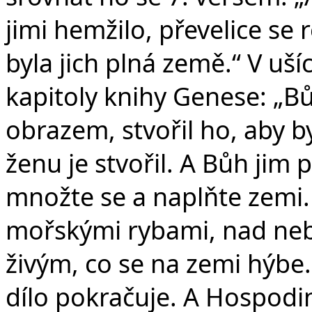
jimi hemžilo, převelice se r
byla jich plná země.“ V uš
kapitoly knihy Genese: „Bůh
obrazem, stvořil ho, aby 
ženu je stvořil. A Bůh jim 
množte se a naplňte zemi.
mořskými rybami, nad ne
živým, co se na zemi hýbe
dílo pokračuje. A Hospodi