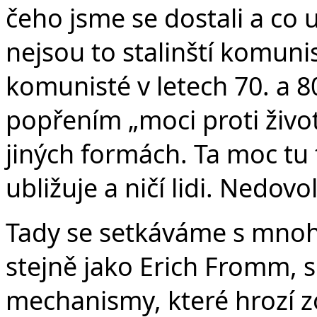
čeho jsme se dostali a co u
nejsou to stalinští komunis
komunisté v letech 70. a 8
popřením „moci proti životu
jiných formách. Ta moc tu t
ubližuje a ničí lidi. Nedovo
Tady se setkáváme s mnohým
stejně jako Erich Fromm, s
mechanismy, které hrozí zo