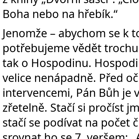
Boha nebo na hřebík.“
Jenomže – abychom se k to
potřebujeme vědět trochu v
tak o Hospodinu. Hospodi
velice nenápadně. Před o
intervencemi, Pán Bůh je v 
zřetelně. Stačí si pročíst j
stačí se podívat na počet č
srovnat ho se 7. veršem: „Al