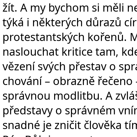
žít. A my bychom si měli nec
týká i některých důrazů círk
protestantských kořenů. 
naslouchat kritice tam, k
vězení svých přestav o sp
chování – obrazně řečeno 
správnou modlitbu. A zvl
představy o správném vním
snadné je zničit člověka t