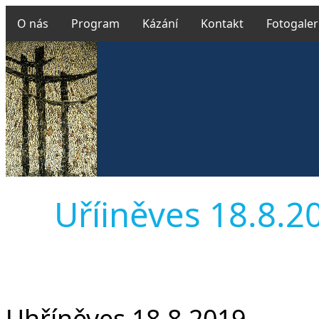
O nás
Program
Kázání
Kontakt
Fotogaler
Uříiněves 18.8.20
Uhříněves 18.8.2019