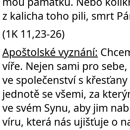
mou památku. Nebo kolikrát
z kalicha toho pili, smrt P
(1K 11,23-26)
Apoštolské vyznání:
Chceme
víře. Nejen sami pro sebe, 
ve společenství s křesťany
jednotě se všemi, za který
ve svém Synu, aby jim nabí
víru, která nás ujišťuje o 