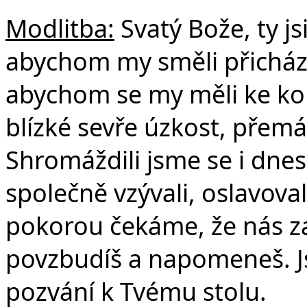
Modlitba:
Svatý Bože, ty js
abychom my směli přicházet 
abychom se my měli ke kom
blízké sevře úzkost, přemáh
Shromáždili jsme se i dne
společně vzývali, oslavovali
pokorou čekáme, že nás z
povzbudíš a napomeneš. J
pozvání k Tvému stolu.