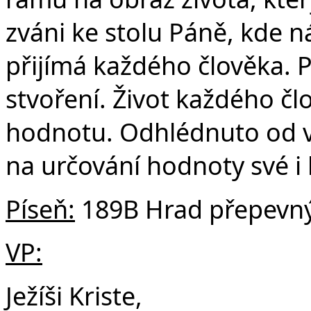
zváni ke stolu Páně, kde ná
přijímá každého člověka. P
stvoření. Život každého č
hodnotu. Odhlédnuto od v
na určování hodnoty své i 
Píseň:
189B Hrad přepevn
VP:
Ježíši Kriste,