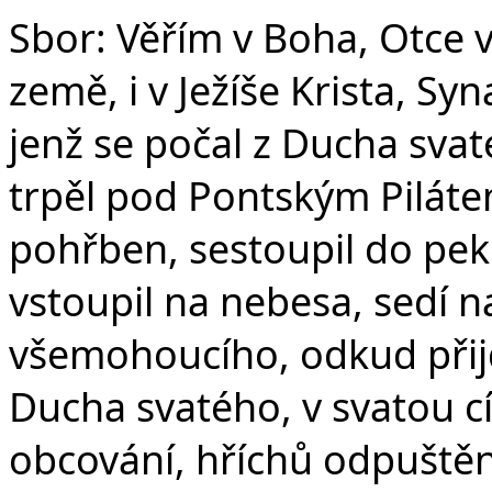
Sbor: Věřím v Boha, Otce 
země, i v Ježíše Krista, S
jenž se počal z Ducha svat
trpěl pod Pontským Pilátem
pohřben, sestoupil do peke
vstoupil na nebesa, sedí n
všemohoucího, odkud přijd
Ducha svatého, v svatou c
obcování, hříchů odpuštění