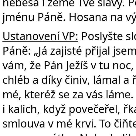
nebesa i země Tvé slávy. P
jménu Páně. Hosana na vý
Ustanovení VP:
Poslyšte sl
Páně: „Já zajisté přijal js
vám, že Pán Ježíš v tu noc,
chléb a díky činiv, lámal a 
mé, kteréž se za vás láme
i kalich, když povečeřel, řk
smlouva v mé krvi. To čiňte,