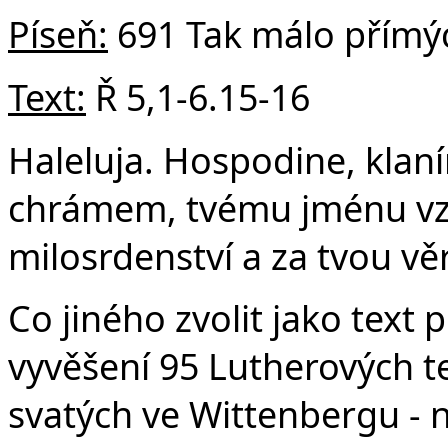
Píseň:
691 Tak málo přímý
Text:
Ř 5,1-6.15-16
Haleluja. Hospodine, klan
chrámem, tvému jménu vz
milosrdenství a za tvou věr
Co jiného zvolit jako text 
vyvěšení 95 Lutherových te
svatých ve Wittenbergu - n