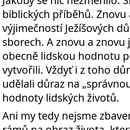
biblických příběhů. Znovu
výjimečností Ježíšových důr
sborech. A znovu a znovu j
obecně lidskou hodnotu po
vytvořili. Vždyť i z toho d
udělali důraz na „správnou 
hodnoty lidských životů.
Ani my tedy nejsme zbaven
rámů na obraz života, kter