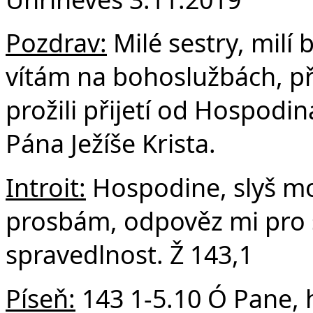
F
Pozdrav:
Milé sestry, milí 
vítám na bohoslužbách, př
prožili přijetí od Hospodi
Pána Ježíše Krista.
Introit:
Hospodine, slyš m
prosbám, odpověz mi pro 
spravedlnost. Ž 143,1
Píseň:
143 1-5.10 Ó Pane, h