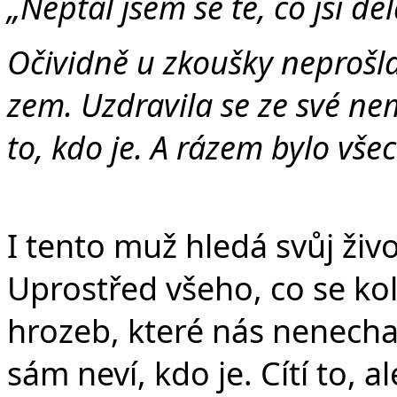
„
Neptal jsem se tě, co jsi děl
Očividně u zkoušky neprošla
zem. Uzdravila se ze své ne
to, kdo je. A rázem bylo všec
I tento muž hledá svůj živo
Uprostřed všeho, co se ko
hrozeb, které nás nenechají
sám neví, kdo je. Cítí to, al