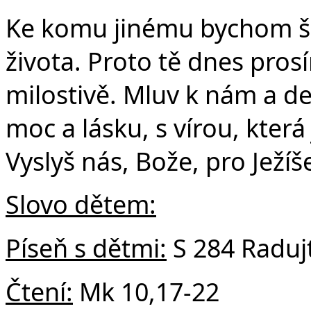
Č
Ke komu jinému bychom šl
života. Proto tě dnes pros
milostivě. Mluv k nám a de
moc a lásku, s vírou, která j
Vyslyš nás, Bože, pro Ježíš
Slovo dětem:
Píseň s dětmi:
S 284 Radujt
Čtení:
Mk 10,17-22