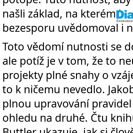
našli základ, na kterém by 
bezesporu uvědomoval i n
Toto vědomí nutnosti se d
ale potíž je v tom, že to
projekty plné snahy o vzá
to k ničemu nevedlo. Jakob
plnou upravování pravidel
ohledu na druhé. Čtu knihu
Buttler ukazuje, jak si čl