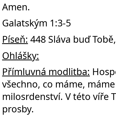
Amen.
Galatským 1:3-5
Píseň:
448 Sláva buď Tobě,
Ohlášky:
Přímluvná modlitba:
Hospo
všechno, co máme, máme dí
milosrdenství. V této víře
prosby.