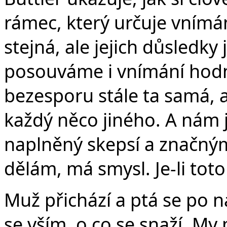
rámec, který určuje vnímán
stejná, ale jejich důsledky 
posouváme i vnímání hodno
bezesporu stále ta samá, 
každý něco jiného. A nám 
naplněný skepsí a značnými
dělám, má smysl. Je-li tot
Muž přichází a ptá se po n
se vším, o co se snaží. My 