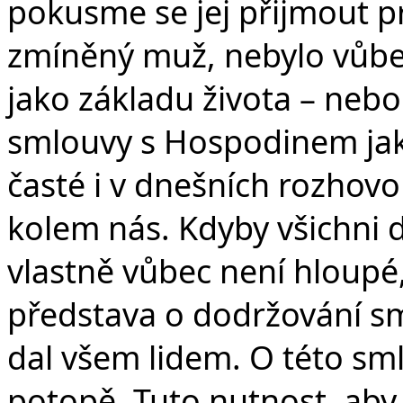
pokusme se jej přijmout pr
zmíněný muž, nebylo vůbe
jako základu života – neb
smlouvy s Hospodinem jako 
časté i v dnešních rozhovo
kolem nás. Kdyby všichni 
vlastně vůbec není hloupé, 
představa o dodržování s
dal všem lidem. O této sm
potopě. Tuto nutnost, aby 