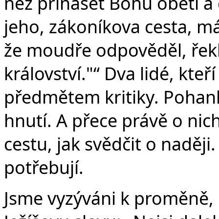
než přinášet Bohu oběti a d
jeho, zákoníkova cesta, má
že moudře odpověděl, řekl
království."“ Dva lidé, kteř
předmětem kritiky. Pohank
hnutí. A přece právě o nic
cestu, jak svědčit o naději
potřebují.
Jsme vyzýváni k proměně, 