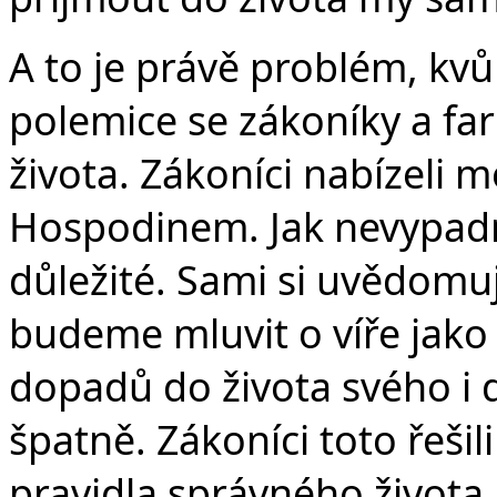
A to je právě problém, kvůl
polemice se zákoníky a fa
života. Zákoníci nabízeli m
Hospodinem. Jak nevypadno
důležité. Sami si uvědomu
budeme mluvit o víře jako
dopadů do života svého i d
špatně. Zákoníci toto řeši
pravidla správného života,