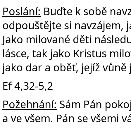
Poslání:
Buďte k sobě navzá
odpouštějte si navzájem, j
Jako milované děti následuj
lásce, tak jako Kristus mil
jako dar a oběť, jejíž vůně
Ef 4,32-5,2
Požehnání:
Sám Pán pokoje
a ve všem. Pán se všemi v