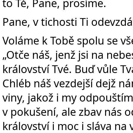
to Tě, Pane, prosíme.
Pane, v tichosti Ti odevzd
Voláme k Tobě spolu se vše
„Otče náš, jenž jsi na nebe
království Tvé. Buď vůle Tvá
Chléb náš vezdejší dejž n
viny, jakož i my odpouští
v pokušení, ale zbav nás o
království i moc i sláva na