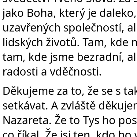
Č
jako Boha, který je daleko,
uzavřených společností, al
lidských životů. Tam, kde
tam, kde jsme bezradní, al
radosti a vděčnosti.
Děkujeme za to, že se s 
setkávat. A zvláště děkujem
Nazareta. Že to Tys ho posla
co říkal. Že jsi ten, kdo ho