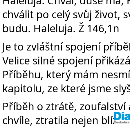
v
Haleluja. Chval, duše má
chválit po celý svůj život,
budu. Haleluja. Ž 146,1n
Je to zvláštní spojení příbě
Velice silné spojení přiká
Příběhu, který mám nesmír
kapitolu, ze které jsme slyš
Příběh o ztrátě, zoufalství
chvíle, ztratila nejen blízk