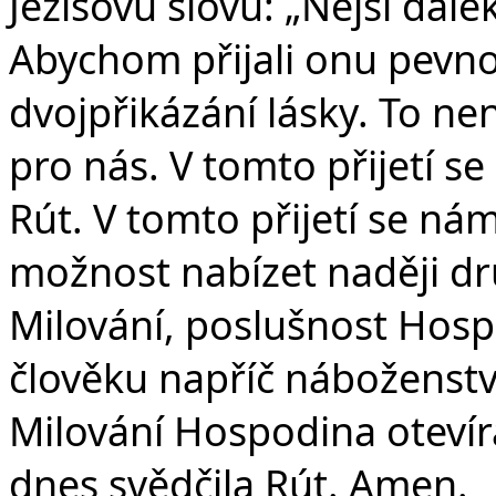
Ježíšovu slovu: „Nejsi dale
Abychom přijali onu pevno
dvojpřikázání lásky. To nen
pro nás. V tomto přijetí se
Rút. V tomto přijetí se nám
možnost nabízet naději dr
Milování, poslušnost Hosp
člověku napříč náboženstv
Milování Hospodina otevírá
dnes svědčila Rút. Amen.