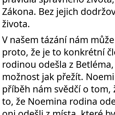
Zákona. Bez jejich dodržová
života.
V našem tázání nám může 
proto, že je to konkrétní č
rodinou odešla z Betléma,
možnost jak přežít. Noem
příběh nám svědčí o tom, 
to, že Noemina rodina ode
oni odešli z místa, které b