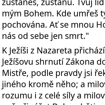
zůstaneš, zůstanu. Tvůj l
mým Bohem. Kde umřeš ty,
pochována. Ať se mnou Hos
nás od sebe jen smrt."
K Ježíši z Nazareta přicház
Ježíšovu shrnutí Zákona do
Mistře, podle pravdy jsi řek
jiného kromě něho; a milova
rozumu i z celé síly a milo