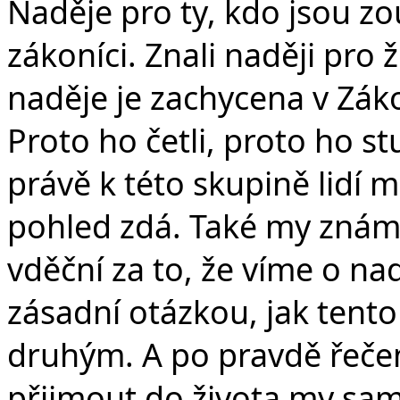
Naděje pro ty, kdo jsou zou
zákoníci. Znali naději pro ž
naděje je zachycena v Záko
Proto ho četli, proto ho st
právě k této skupině lidí 
pohled zdá. Také my zná
vděční za to, že víme o na
zásadní otázkou, jak tento 
druhým. A po pravdě řeče
přijmout do života my sam