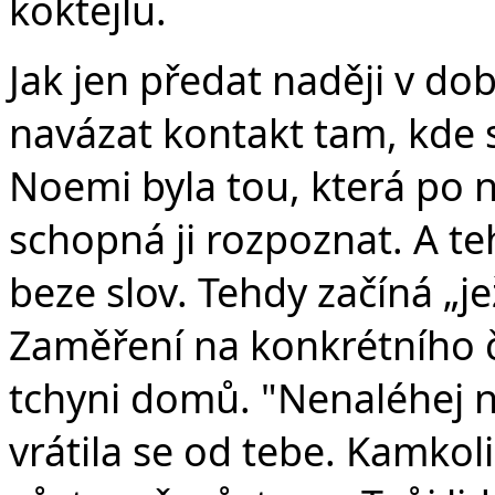
koktejlu.
Jak jen předat naději v do
navázat kontakt tam, kde 
Noemi byla tou, která po n
schopná ji rozpoznat. A te
beze slov. Tehdy začíná „je
Zaměření na konkrétního č
tchyni domů. "Nenaléhej n
vrátila se od tebe. Kamkol