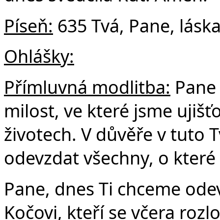
Píseň:
635 Tvá, Pane, lásk
Ohlášky:
Přímluvná modlitba:
Pane 
milost, ve které jsme ujišť
životech. V důvěře v tuto
odevzdat všechny, o které
Pane, dnes Ti chceme odev
Kočovi, kteří se včera rozl