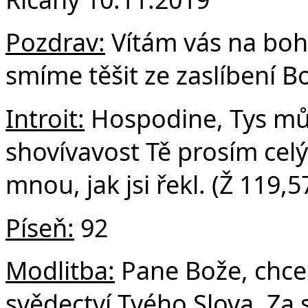
F
Pozdrav:
Vítám vás na boho
smíme těšit ze zaslíbení B
Introit:
Hospodine, Tys můj
shovívavost Tě prosím cel
mnou, jak jsi řekl. (Ž 119,5
Píseň:
92
Modlitba:
Pane Bože, chc
svědectví Tvého Slova. Za s