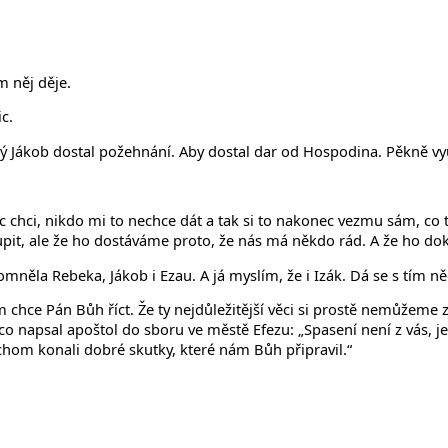
m něj děje.
c.
ný Jákob dostal požehnání. Aby dostal dar od Hospodina. Pěkně vyu
oc chci, nikdo mi to nechce dát a tak si to nakonec vezmu sám, co t
upit, ale že ho dostáváme proto, že nás má někdo rád. A že ho d
omněla Rebeka, Jákob i Ezau. A já myslím, že i Izák. Dá se s tím ně
 chce Pán Bůh říct. Že ty nejdůležitější věci si prostě nemůžeme za
o napsal apoštol do sboru ve městě Efezu: „Spasení není z vás, je
bychom konali dobré skutky, které nám Bůh připravil.“