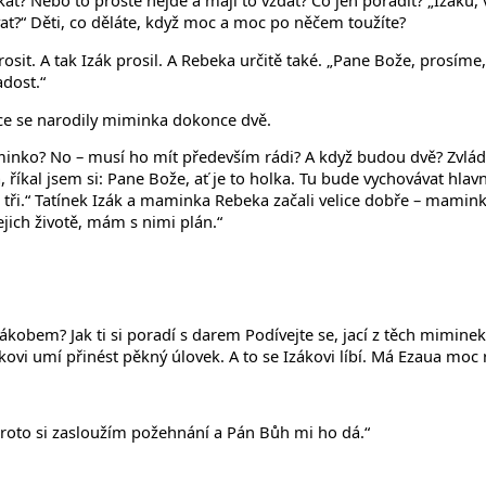
ískat? Nebo to prostě nejde a mají to vzdát? Co jen poradit? „Izáku,
vat?“ Děti, co děláte, když moc a moc po něčem toužíte?
osit. A tak Izák prosil. A Rebeka určitě také. „Pane Bože, prosím
adost.“
bece se narodily miminka dokonce dvě.
iminko? No – musí ho mít především rádi? A když budou dvě? Zvládn
íkal jsem si: Pane Bože, ať je to holka. Tu bude vychovávat hlavně 
ji tři.“ Tatínek Izák a maminka Rebeka začali velice dobře – mam
ejich životě, mám s nimi plán.“
kobem? Jak ti si poradí s darem Podívejte se, jací z těch miminek vy
kovi umí přinést pěkný úlovek. A to se Izákovi líbí. Má Ezaua moc 
A proto si zasloužím požehnání a Pán Bůh mi ho dá.“