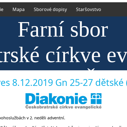
ie
Mapa
Sborové dopisy
Staršovstvo
Farní sbor
rské církve e
říněvsi a Říč
es 8.12.2019 Gn 25-27 dětské (J
 bohoslužbách v 2. neděli adventní.