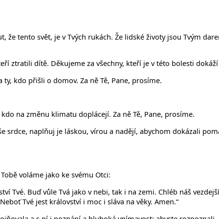
že tento svět, je v Tvých rukách. Že lidské životy jsou Tvým dare
kteří ztratili dítě. Děkujeme za všechny, kteří je v této bolesti dok
 ty, kdo přišli o domov. Za ně Tě, Pane, prosíme.
, kdo na změnu klimatu doplácejí. Za ně Tě, Pane, prosíme.
 srdce, naplňuj je láskou, vírou a nadějí, abychom dokázali pomáh
k Tobě voláme jako ke svému Otci:
ovství Tvé. Buď vůle Tvá jako v nebi, tak i na zemi. Chléb náš vezd
eboť Tvé jest království i moc i sláva na věky. Amen.“
hojňovala a s ní i poznání a hluboká vnímavost; abyste rozpoznali, 