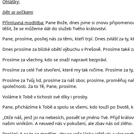
Ohlášky:
Děti se svíčkami
Přímluvná modlitba:
Pane Bože, dnes jsme si znovu připomenout, 
těšit, že se můžeme dát do služeb Tvého království.
Pane, prosíme, posílej nás za těmi, kteří trpí. Dnes zvlášť za ty, 
Dnes prosíme za blízké obětí výbuchu v Prešově. Prosíme také za
Prosíme za všechny, kdo se snaží napravit bezpráví.
Prosíme za celé Tvé stvoření, které my tak ničíme. Prosíme za ty
Prosíme za Tvůj lid, prosíme za náš sbor, prosíme, proměňuj naše
společnosti. Za to Tě, Pane, prosíme.
Voláme k Tobě v tichosti své díky i prosby.
Pane, přicházíme k Tobě a spolu se všemi, kdo touží po životě, 
„Otče náš, jenž jsi na nebesích, posvěť se jméno Tvé. Přijď král
našim viníkům. A neuveď nás v pokušení, ale zbav nás od zlého. N
Poslání:
A za to se modlím, aby se vaše láska ještě víc a více roz