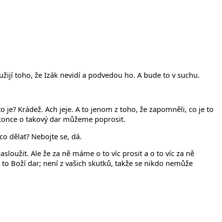
žijí toho, že Izák nevidí a podvedou ho. A bude to v suchu.
o je? Krádež. Ach jeje. A to jenom z toho, že zapomněli, co je to
okonce o takový dar můžeme poprosit.
co dělat? Nebojte se, dá.
sloužit. Ale že za ně máme o to víc prosit a o to víc za ně
 to Boží dar; není z vašich skutků, takže se nikdo nemůže