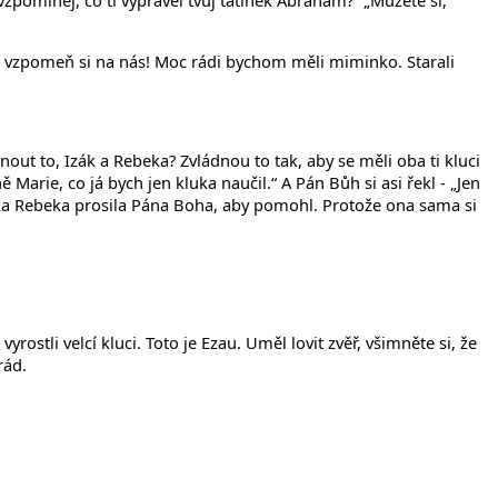
 vzpomínej, co ti vyprávěl tvůj tatínek Abraham?“ „Můžete si,
e, vzpomeň si na nás! Moc rádi bychom měli miminko. Starali
out to, Izák a Rebeka? Zvládnou to tak, aby se měli oba ti kluci
Marie, co já bych jen kluka naučil.“ A Pán Bůh si asi řekl - „Jen
inka Rebeka prosila Pána Boha, aby pomohl. Protože ona sama si
rostli velcí kluci. Toto je Ezau. Uměl lovit zvěř, všimněte si, že
rád.