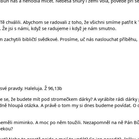
 Bůh náš a nehodlá mlčet. Nebesa shůry i zemi volá, povede při se
 chválili. Abychom se radovali z toho, že všichni smíme patřit k 
 Že jsi s námi, když se radujeme i když je nám smutno.
m zachytili bibličtí svědkové. Prosíme, uč nás naslouchat příběhu
své pravdy. Haleluja. Ž 96,13b
 se, že budete mít pod stromečkem dárky? A vyrábíte rádi dárky pro
odně hloupá otázka. A právě o tom my si dnes budeme povídat. O da
, neměli miminko. A moc po něm toužili. Nezapomněl na ně Pán Bů
bekou?