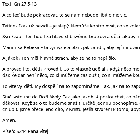
Text:
Gn 27,5-13
A co teď bude pokračovat, to se nám nebude líbit o nic víc.
Tatínek Izák už nevidí – je slepý. Nemůže kontrolovat, co se kole
Syn Ezau – ten hodil za hlavu slib svému bratrovi a dělá jakoby ni
Maminka Rebeka – ta vymyslela plán, jak zařídit, aby její milova
A Jákob? Ten měl hlavně strach, aby se na to nepřišlo.
A provedli to, děti? Provedli. Co to vlastně udělali? Když něco m
dar. Že dar není něco, co si můžeme zasloužit, co si můžeme ko
To víte vy, děti. My dospělí na to zapomínáme. Tak, jak na to zap
Stačí vstoupit do Boží školy. Tak jako Jákob. A poslouchat, co nám
děkovat. Když se o to budeme snažit, určitě jednou pochopíme, c
chlubit. Jsme přece jeho dílo, v Kristu Ježíši stvořeni k tomu, a
Amen.
Píseň:
S244 Pána vítej