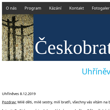
O nás
Program
Kázání
Kontakt
Fotogaler
Českobrat
v Uh
Uhříněv
Uhříněves 8.12.2019
Pozdrav:
Milé děti, milé sestry, milí bratři, všechny vás vítám na