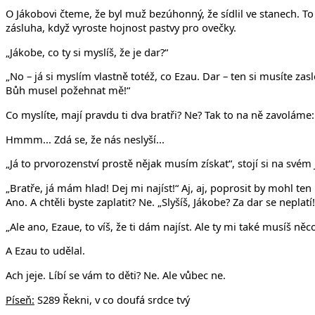
O Jákobovi čteme, že byl muž bezúhonný, že sídlil ve stanech. T
zásluha, když vyroste hojnost pastvy pro ovečky.
„Jákobe, co ty si myslíš, že je dar?“
„No – já si myslím vlastně totéž, co Ezau. Dar – ten si musíte za
Bůh musel požehnat mě!“
Co myslíte, mají pravdu ti dva bratři? Ne? Tak to na ně zavolám
Hmmm... Zdá se, že nás neslyší...
„Já to prvorozenství prostě nějak musím získat“, stojí si na svém 
„Bratře, já mám hlad! Dej mi najíst!“ Aj, aj, poprosit by mohl ten
Ano. A chtěli byste zaplatit? Ne. „Slyšíš, Jákobe? Za dar se neplatí!
„Ale ano, Ezaue, to víš, že ti dám najíst. Ale ty mi také musíš ně
A Ezau to udělal.
Ach jeje. Líbí se vám to děti? Ne. Ale vůbec ne.
Píseň:
S289 Řekni, v co doufá srdce tvý