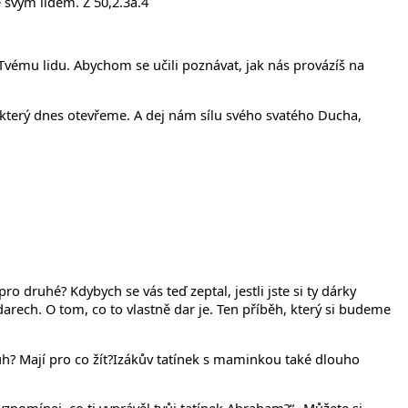
 svým lidem. Ž 50,2.3a.4
Tvému lidu. Abychom se učili poznávat, jak nás provázíš na
, který dnes otevřeme. A dej nám sílu svého svatého Ducha,
 druhé? Kdybych se vás teď zeptal, jestli jste si ty dárky
rech. O tom, co to vlastně dar je. Ten příběh, který si budeme
h? Mají pro co žít?Izákův tatínek s maminkou také dlouho