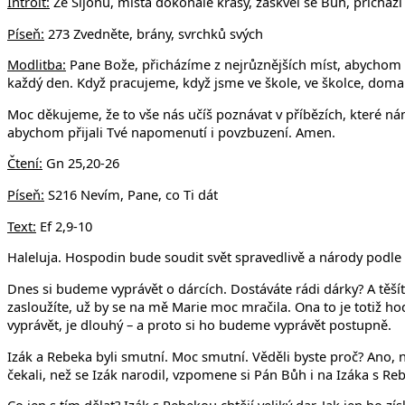
Introit:
Ze Sijónu, místa dokonalé krásy, zaskvěl se Bůh, přichází
Píseň:
273 Zvedněte, brány, svrchků svých
Modlitba:
Pane Bože, přicházíme z nejrůznějších míst, abychom Tě
každý den. Když pracujeme, když jsme ve škole, ve školce, doma.
Moc děkujeme, že to vše nás učíš poznávat v příbězích, které ná
abychom přijali Tvé napomenutí i povzbuzení. Amen.
Čtení:
Gn 25,20-26
Píseň:
S216 Nevím, Pane, co Ti dát
Text:
Ef 2,9-10
Haleluja. Hospodin bude soudit svět spravedlivě a národy podle 
Dnes si budeme vyprávět o dárcích. Dostáváte rádi dárky? A těšíte
zasloužíte, už by se na mě Marie moc mračila. Ona to je totiž h
vyprávět, je dlouhý – a proto si ho budeme vyprávět postupně.
Izák a Rebeka byli smutní. Moc smutní. Věděli byste proč? Ano
čekali, než se Izák narodil, vzpomene si Pán Bůh i na Izáka s Re