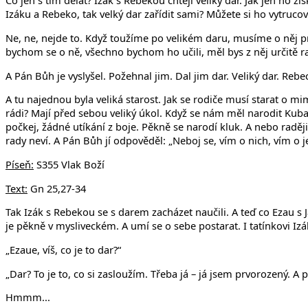
Co jen s tím dělat? Izák s Rebekou chtějí veliký dar. Jak jen ho z
Izáku a Rebeko, tak velký dar zařídit sami? Můžete si ho vytruco
Ne, ne, nejde to. Když toužíme po velikém daru, musíme o něj pr
bychom se o ně, všechno bychom ho učili, měl bys z něj určitě r
A Pán Bůh je vyslyšel. Požehnal jim. Dal jim dar. Veliký dar. Re
A tu najednou byla veliká starost. Jak se rodiče musí starat o m
rádi? Mají před sebou veliký úkol. Když se nám měl narodit Kuba, ř
počkej, žádné utíkání z boje. Pěkně se narodí kluk. A nebo radě
rady neví. A Pán Bůh jí odpověděl: „Neboj se, vím o nich, vím o j
Píseň:
S355 Vlak Boží
Text:
Gn 25,27-34
Tak Izák s Rebekou se s darem zacházet naučili. A teď co Ezau s Já
je pěkně v mysliveckém. A umí se o sebe postarat. I tatínkovi Izá
„Ezaue, víš, co je to dar?“
„Dar? To je to, co si zasloužím. Třeba já – já jsem prvorozený. 
Hmmm...