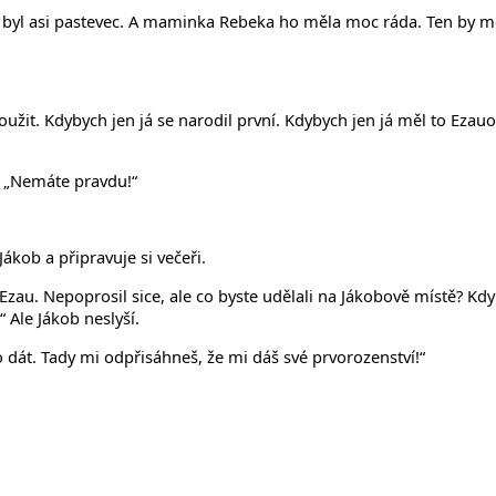
o byl asi pastevec. A maminka Rebeka ho měla moc ráda. Ten by moh
sloužit. Kdybych jen já se narodil první. Kdybych jen já měl to Eza
e: „Nemáte pravdu!“
Jákob a připravuje si večeři.
 Ezau. Nepoprosil sice, ale co byste udělali na Jákobově místě? Kdyb
“ Ale Jákob neslyší.
co dát. Tady mi odpřisáhneš, že mi dáš své prvorozenství!“