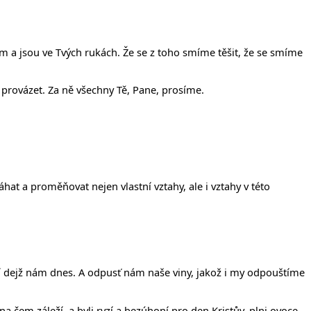
m a jsou ve Tvých rukách. Že se z toho smíme těšit, že se smíme
áží provázet. Za ně všechny Tě, Pane, prosíme.
at a proměňovat nejen vlastní vztahy, ale i vztahy v této
ejší dejž nám dnes. A odpusť nám naše viny, jakož i my odpouštíme
na čem záleží, a byli ryzí a bezúhoní pro den Kristův, plni ovoce