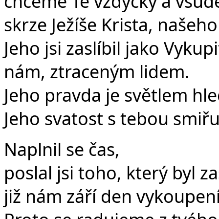
chceme Tě vždycky a všude 
skrze Ježíše Krista, našeh
Jeho jsi zaslíbil jako Vykupi
nám, ztraceným lidem.
Jeho pravda je světlem hle
Jeho svatost s tebou smiřu
Naplnil se čas,
poslal jsi toho, který byl z
již nám září den vykoupení