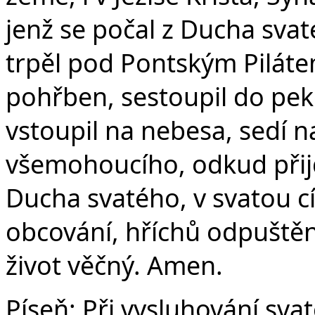
jenž se počal z Ducha svat
trpěl pod Pontským Pilátem
pohřben, sestoupil do peke
vstoupil na nebesa, sedí n
všemohoucího, odkud přijd
Ducha svatého, v svatou c
obcování, hříchů odpuštění
život věčný. Amen.
Píseň:
Při vysluhování sv