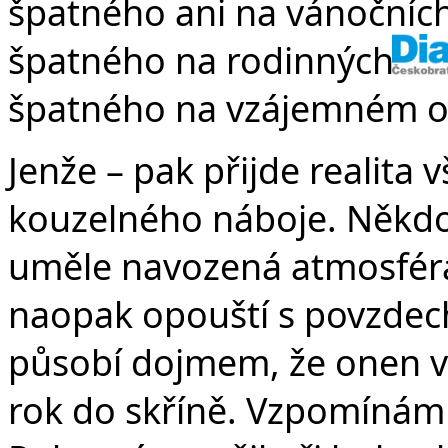
špatného ani na vánočních
špatného na rodinných tra
špatného na vzájemném o
Jenže – pak přijde realita 
kouzelného náboje. Někdo 
uměle navozená atmosféra
naopak opouští s povzdec
působí dojmem, že onen v
rok do skříně. Vzpomínám si