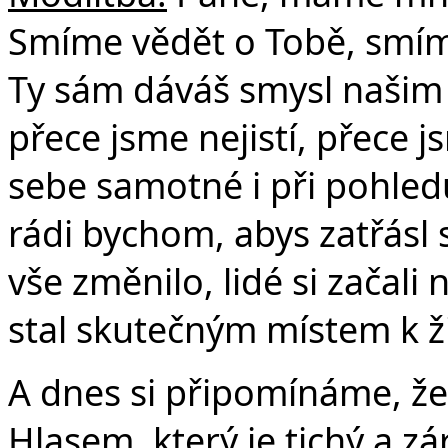
Smíme vědět o Tobě, smíme
Ty sám dáváš smysl našim 
přece jsme nejistí, přece 
sebe samotné i při pohled
rádi bychom, abys zatřásl 
vše změnilo, lidé si začal
stal skutečným místem k ž
A dnes si připomínáme, že 
Hlasem, který je tichý a 