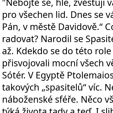
"Nebojte se, hle, zvěstuji
pro všechen lid. Dnes se v
Pán, v městě Davidově.“ Co 
radovat? Narodil se Spasit
až. Kdekdo se do této role c
přisvojovali mocní všech v
Sótér. V Egyptě Ptolemaios
takových „spasitelů“ víc. Ne
náboženské sféře. Něco vš
týká života tady a teď. I sl