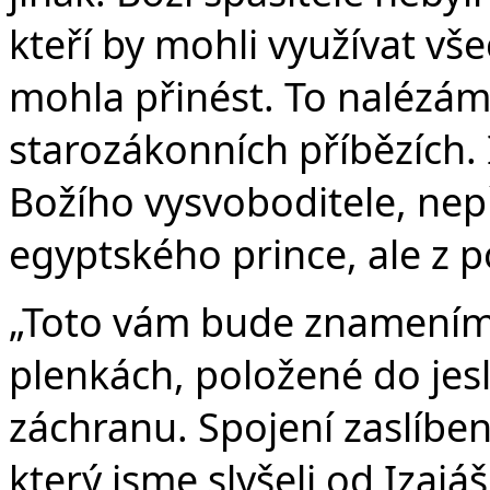
kteří by mohli využívat vš
mohla přinést. To nalézám
starozákonních příbězích.
Božího vysvoboditele, nep
egyptského prince, ale z p
„Toto vám bude znamením:
plenkách, položené do jeslí
záchranu. Spojení zaslíben
který jsme slyšeli od Izajáš