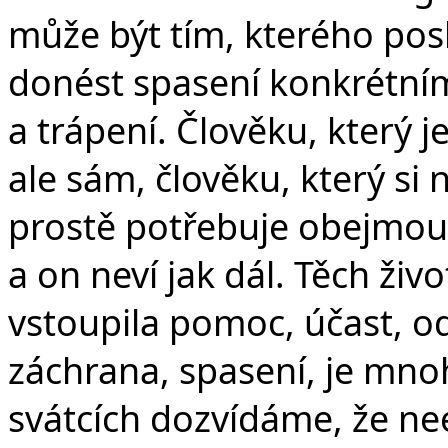
může být tím, kterého pos
donést spasení konkrétním
a trápení. Člověku, který j
ale sám, člověku, který si
prostě potřebuje obejmout
a on neví jak dál. Těch živ
vstoupila pomoc, účast, od
záchrana, spasení, je mno
svátcích dozvídáme, že nee