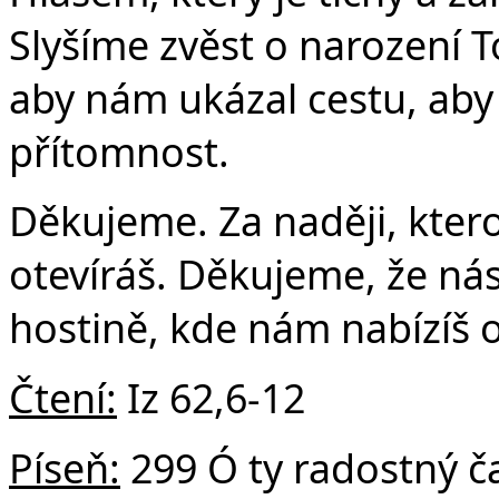
Č
Slyšíme zvěst o narození T
aby nám ukázal cestu, aby
přítomnost.
Děkujeme. Za naději, ktero
otevíráš. Děkujeme, že nás
hostině, kde nám nabízíš 
Čtení:
Iz 62,6-12
Píseň:
299 Ó ty radostný č