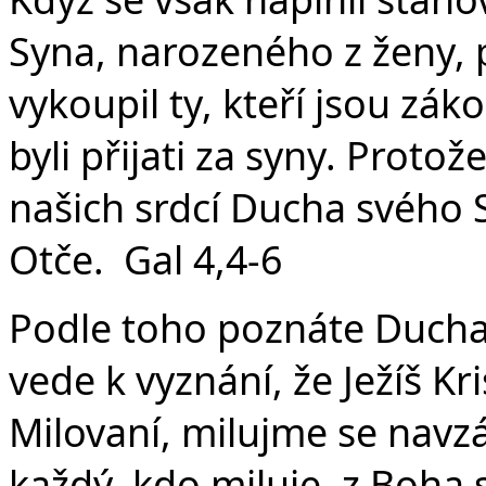
Syna, narozeného z ženy,
vykoupil ty, kteří jsou z
byli přijati za syny. Proto
našich srdcí Ducha svého 
Otče. Gal 4,4-6
Podle toho poznáte Ducha 
vede k vyznání, že Ježíš Kri
Milovaní, milujme se navzá
každý, kdo miluje, z Boha 