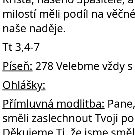
milostí měli podíl na věčn
naše naděje.
Tt 3,4-7
Píseň:
278 Velebme vždy s
Ohlášky:
Přímluvná modlitba:
Pane,
směli zaslechnout Tvoji 
Děkujeme Ti, že jsme směl