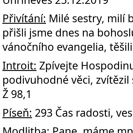
F
Přivítání:
Milé sestry, milí b
přišli jsme dnes na bohosl
vánočního evangelia, těšili
Introit:
Zpívejte Hospodinu
podivuhodné věci, zvítězil 
Ž 98,1
Píseň:
293 Čas radosti, ves
Modlitba:
Pane, máme mno