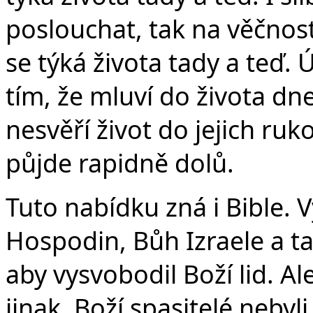
poslouchat, tak na věčnost
se týká života tady a teď.
tím, že mluví do života dne
nesvěří život do jejich ruk
půjde rapidně dolů.
Tuto nabídku zná i Bible. 
Hospodin, Bůh Izraele a t
aby vysvobodil Boží lid. A
jinak. Boží spasitelé nebyl