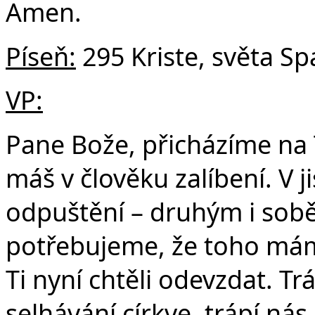
Amen.
Píseň:
295 Kriste, světa Spa
VP:
Pane Bože, přicházíme na Tv
máš v člověku zalíbení. V j
odpuštění – druhým i sob
potřebujeme, že toho mám
Ti nyní chtěli odevzdat. Tr
selhávání církve, trápí ná