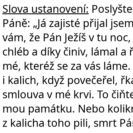
Slova ustanovení:
Poslyšte
Páně: „Já zajisté přijal js
vám, že Pán Ježíš v tu noc,
chléb a díky činiv, lámal a 
mé, kteréž se za vás láme
i kalich, když povečeřel, řk
smlouva v mé krvi. To čiňte,
mou památku. Nebo kolikrát
z kalicha toho pili, smrt P