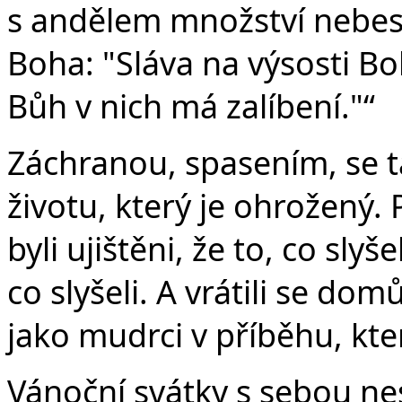
s andělem množství nebesk
Boha: "Sláva na výsosti Bo
Bůh v nich má zalíbení."“
Záchranou, spasením, se t
životu, který je ohrožený.
byli ujištěni, že to, co slyš
co slyšeli. A vrátili se dom
jako mudrci v příběhu, kte
Vánoční svátky s sebou n