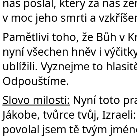
nás poslal, který za nás ze
v moc jeho smrti a vzkříše
Pamětlivi toho, že Bůh v 
nyní všechen hněv i výčit
ublížili. Vyznejme to hlasit
Odpouštíme.
Slovo milosti:
Nyní toto pra
Jákobe, tvůrce tvůj, Izraeli
povolal jsem tě tvým jméne