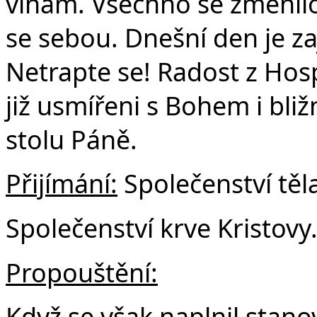
vinám. Všechno se změnilo.
se sebou. Dnešní den je z
Netrapte se! Radost z Hos
již usmířeni s Bohem i bli
stolu Páně.
Přijímání:
Společenství těla
Společenství krve Kristovy
Propouštění:
Když se však naplnil stano