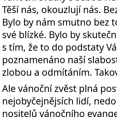
Těší nás, okouzlují nás. B
Bylo by nám smutno bez 
své blízké. Bylo by skute
s tím, že to do podstaty Vá
poznamenáno naší slabostí,
zlobou a odmítáním. Takoví
Ale vánoční zvěst plná pos
nejobyčejnějsích lidí, ned
nositelů vánočního evange