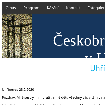
O nás
Program
Kázání
Kontakt
Fotogaler
Českobra
v U
Uhří
Uhříněves 23.2.2020
Pozdrav:
Milé sestry, milí bratři, milé děti, všechny vás vítám v 