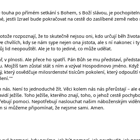
aše touha po přímém setkání s Bohem, s Boží slávou, je pochopit
é, jestli Izrael bude pokračovat na cestě do zaslíbené země nebo
tože rozpoznají, že to skutečně nejsou oni, kdo určují běh života.
chvílích, kdy se nám sype nejen ona jistota, ale s ní nakonec i t
ůj lid neopouštěl. Ale je to to jediné, co může udělat.
 v plnosti. Ale přece ho spatří. Pán Bůh se mu představí, předsta
ku. Mojžíš tam zůstal stát s ním a vzýval Hospodinovo jméno. Kd
ný, který osvědčuje milosrdenství tisícům pokolení, který odpouští
ení."“
em nás. Není to jednoduché žít. Věci kolem nás nás přerůstají – a
vidí Ježíše. Toho Ježíše, kterého znají, toho, o jehož cestě pochyb
ří potřebují pomoci. Nepotřebují naslouchat našim náboženským vid
m všem si můžeme připomínat, že nejsme sami. Amen.