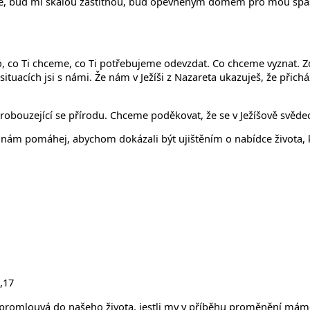
, buď mi skálou záštitnou, buď opevněným domem pro mou spásu. 
co Ti chceme, co Ti potřebujeme odevzdat. Co chceme vyznat. Z
 situacích jsi s námi. Že nám v Ježíši z Nazareta ukazuješ, že přic
probouzející se přírodu. Chceme poděkovat, že se v Ježíšově svědec
A nám pomáhej, abychom dokázali být ujištěním o nabídce života,
,17
i promlouvá do našeho života, jestli my v příběhu proměnění máme