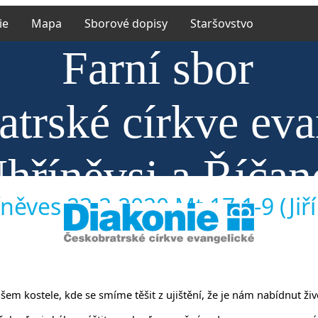
ie
Mapa
Sborové dopisy
Staršovstvo
Farní sbor
trské církve eva
hříněvsi a Říčan
něves 23.2.2020 Mt 17,1-9 (Jiří
našem kostele, kde se smíme těšit z ujištění, že je nám nabídnut ži