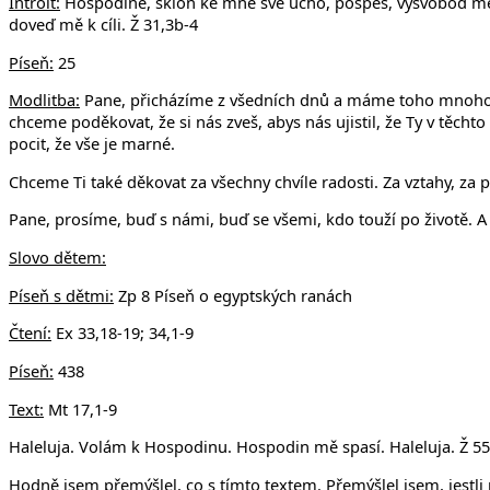
Introit:
Hospodine, skloň ke mně své ucho, pospěš, vysvoboď mě
doveď mě k cíli. Ž 31,3b-4
Píseň:
25
Modlitba:
Pane, přicházíme z všedních dnů a máme toho mnoho, 
chceme poděkovat, že si nás zveš, abys nás ujistil, že Ty v těchto
pocit, že vše je marné.
Chceme Ti také děkovat za všechny chvíle radosti. Za vztahy, za 
Pane, prosíme, buď s námi, buď se všemi, kdo touží po životě. 
Slovo dětem:
Píseň s dětmi:
Zp 8 Píseň o egyptských ranách
Čtení:
Ex 33,18-19; 34,1-9
Píseň:
438
Text:
Mt 17,1-9
Haleluja. Volám k Hospodinu. Hospodin mě spasí. Haleluja. Ž 55
Hodně jsem přemýšlel, co s tímto textem. Přemýšlel jsem, jestl