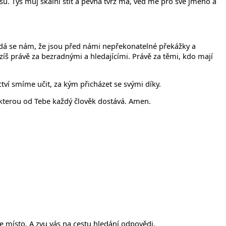
Tys můj skalní štít a pevná tvrz má, veď mě pro své jméno a
dá se nám, že jsou před námi nepřekonatelné překážky a
házíš právě za bezradnými a hledajícími. Právě za těmi, kdo mají
tví smíme učit, za kým přicházet se svými díky.
 kterou od Tebe každý člověk dostává. Amen.
 místo. A zvu vás na cestu hledání odpovědi.