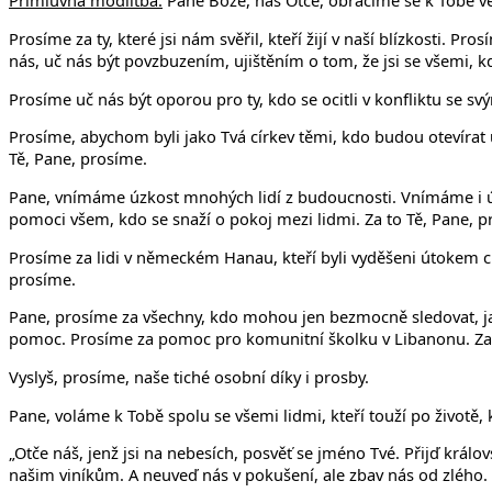
Přímluvná modlitba:
Pane Bože, náš Otče, obracíme se k Tobě ve 
Prosíme za ty, které jsi nám svěřil, kteří žijí v naší blízkosti. 
nás, uč nás být povzbuzením, ujištěním o tom, že jsi se všemi, kd
Prosíme uč nás být oporou pro ty, kdo se ocitli v konfliktu se s
Prosíme, abychom byli jako Tvá církev těmi, kdo budou otevírat 
Tě, Pane, prosíme.
Pane, vnímáme úzkost mnohých lidí z budoucnosti. Vnímáme i úz
pomoci všem, kdo se snaží o pokoj mezi lidmi. Za to Tě, Pane, p
Prosíme za lidi v německém Hanau, kteří byli vyděšeni útokem cílen
prosíme.
Pane, prosíme za všechny, kdo mohou jen bezmocně sledovat, ja
pomoc. Prosíme za pomoc pro komunitní školku v Libanonu. Za 
Vyslyš, prosíme, naše tiché osobní díky i prosby.
Pane, voláme k Tobě spolu se všemi lidmi, kteří touží po životě, k
„Otče náš, jenž jsi na nebesích, posvěť se jméno Tvé. Přijď král
našim viníkům. A neuveď nás v pokušení, ale zbav nás od zlého. N