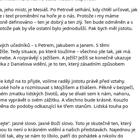
 jeho mistr, je Mesiáš. Po Petrově selhání, kdy chtěl určovat, jak
 že i text proměnění na hoře je o nás. Protože i my máme
sně definováno – ten je dobrý a ten zlý. Ten bude odměněn a s
tože pak by vše ostatní bylo jednodušší. Pak bych měl jistotu.
svých učedníků – s Petrem, Jakubem a Janem. S těmi
íše. Tedy situace, po které toužíme – všechno jde tak, jak má.
nebe. A rozprávějí s Ježíšem. A Ježíš? Ježíš se konečně ukazuje
ověka z Danielova vidění, je to ten, který zásadním způsobem
ale když na to přijde, volíme raději jistotu právě před vztahy.
 vysoké hoře a rozmlouvat s Mojžíšem a Eliášem. Pěkně v bezpečí,
ném zmatku lidských životů, aby se dívali sem k nám, nahoru,
deme vyprávět o svém zážitku. A všechno bude krásné. Kouzlo
estavěna do podoby odkazující ke třem stanům. Lidská touha po
jte“. Jasné slovo. Jasné Boží slovo. Toto je skutečně ten, který
nou to není o krásném vidění a našich představách. Najednou je
ídí tak, aby se nám to líbilo, patří do pohádek a nikoliv do