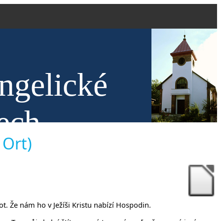
ngelické
ech
 Ort)
vot. Že nám ho v Ježíši Kristu nabízí Hospodin.