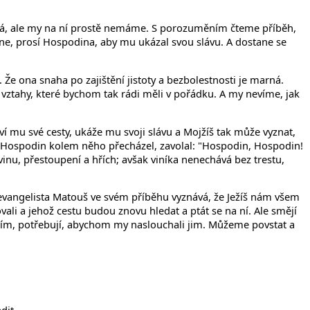
elná, ale my na ní prostě nemáme. S porozuměním čteme příběh,
 ne, prosí Hospodina, aby mu ukázal svou slávu. A dostane se
 Že ona snaha po zajištění jistoty a bezbolestnosti je marná.
y vztahy, které bychom tak rádi měli v pořádku. A my nevíme, jak
ví mu své cesty, ukáže mu svoji slávu a Mojžíš tak může vyznat,
yž Hospodin kolem něho přecházel, zavolal: "Hospodin, Hospodin!
 vinu, přestoupení a hřích; avšak viníka nenechává bez trestu,
le evangelista Matouš ve svém příběhu vyznává, že Ježíš nám všem
ovali a jehož cestu budou znovu hledat a ptát se na ní. Ale smějí
ěním, potřebují, abychom my naslouchali jim. Můžeme povstat a