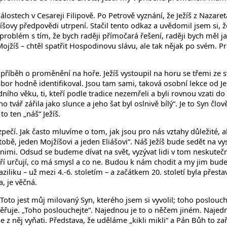
ostech v Cesareji Filipově. Po Petrově vyznání, že Ježíš z Nazareta,
žíšovy předpovědi utrpení. Stačil tento odkaz a uvědomil jsem si,
oblém s tím, že bych raději přímočará řešení, raději bych měl ja
žíš – chtěl spatřit Hospodinovu slávu, ale tak nějak po svém. Pro
příběh o proměnění na hoře. Ježíš vystoupil na horu se třemi ze 
bor hodně identifikoval. Jsou tam sami, taková osobní lekce od Jež
ního věku, ti, kteří podle tradice nezemřeli a byli rovnou vzati do 
 tvář zářila jako slunce a jeho šat byl oslnivě bílý“. Je to Syn čl
o ten „náš“ Ježíš.
 bezpečí. Jak často mluvíme o tom, jak jsou pro nás vztahy důležité, 
n tobě, jeden Mojžíšovi a jeden Eliášovi“. Náš Ježíš bude sedět na
imi. Odsud se budeme dívat na svět, vyzývat lidi v tom neskuteč
eří určují, co má smysl a co ne. Budou k nám chodit a my jim bu
aziliku – už mezi 4.-6. stoletím – a začátkem 20. století byla př
a, je věčná.
Toto jest můj milovaný Syn, kterého jsem si vyvolil; toho poslouche
směřuje. „Toho poslouchejte“. Najednou je to o něčem jiném. Najed
 z něj vyňati. Představa, že uděláme „kikli mikli“ a Pán Bůh to zař