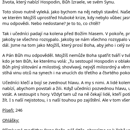
života, který nabízí Hospodin, Bůh Izraele, ve svém Synu.
Toto slovo nutně vyleká. Jako bychom na něj nebyli stavění. N
ve kterém Mojžíš uprostřed hluboké krize, kdy nebylo vůbec jasn
mu odpovědi. Nebo nedostane? Je to to, co chtěl?
Tak i učedníci padají na kolena před Božím hlasem. V pokoře, pro
Jakoby se všechno rozsypalo. Jakoby se nám všechno rozsypalo ve 
dál. Jsme na tom jako Mojžíš, který prosí Boha, aby jeho i celý sv
A Pán Bůh mu odpověděl. Mojžíš nemůže Boha spatřit tváří v tvář,
kdo je ten Bůh, ke kterému volá: „Tu sestoupil Hospodin v obla
Bůh plný slitování a milostivý, shovívavý, nejvýš milosrdný a věr
stíhá vinu otců na synech i na vnucích do třetího a čtvrtého pokol
Učedníci klečí a bojí se zvednout hlavu. A my s nimi. A lidé kol
nabízí, abychom povstali a žili. Když učedníci pozvednou hlavu, u
vstát. A sestoupit s hory. Vždyť tam už na ně čekají lidé, kte
žít. I s naší nejistotou, i s naší touhou po zajištění. Ale v to
Píseň:
246
Ohlášky: