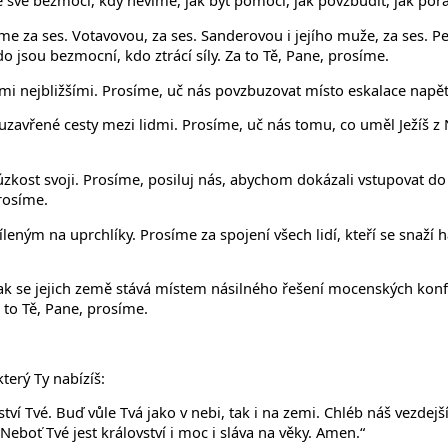
své bezmoci, kdy nevíme, jak být pomocí, jak povzbudit, jak pora
Prosíme za ses. Votavovou, za ses. Sanderovou i jejího muže, za ses
o jsou bezmocní, kdo ztrácí síly. Za to Tě, Pane, prosíme.
vými nejbližšími. Prosíme, uč nás povzbuzovat místo eskalace napět
uzavřené cesty mezi lidmi. Prosíme, uč nás tomu, co uměl Ježíš z 
kost svoji. Prosíme, posiluj nás, abychom dokázali vstupovat do
rosíme.
ým na uprchlíky. Prosíme za spojení všech lidí, kteří se snaží háji
k se jejich země stává místem násilného řešení mocenských konf
to Tě, Pane, prosíme.
terý Ty nabízíš:
ovství Tvé. Buď vůle Tvá jako v nebi, tak i na zemi. Chléb náš vezd
eboť Tvé jest království i moc i sláva na věky. Amen.“