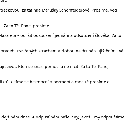
dit.
. Petráskovou, za tatínka Marušky Schönfelderové. Prosíme, veď
í. Za to Tě, Pane, prosíme.
Nazareta – odlišit odsouzení jednání a odsouzení člověka. Za to
 hradeb uzavřených strachem a zlobou na druhé s ujištěním Tvé
t život. Kteří se snaží pomoci a ne ničit. Za to Tě, Pane,
liktů. Cítíme se bezmocní a bezradní a moc Tě prosíme o
ejší dejž nám dnes. A odpusť nám naše viny, jakož i my odpouštíme