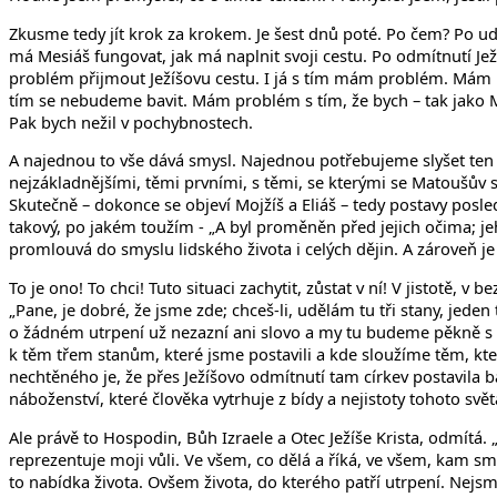
Zkusme tedy jít krok za krokem. Je šest dnů poté. Po čem? Po udál
má Mesiáš fungovat, jak má naplnit svoji cestu. Po odmítnutí Je
problém přijmout Ježíšovu cestu. I já s tím mám problém. Mám pr
tím se nebudeme bavit. Mám problém s tím, že bych – tak jako Moj
Pak bych nežil v pochybnostech.
A najednou to vše dává smysl. Najednou potřebujeme slyšet ten 
nejzákladnějšími, těmi prvními, s těmi, se kterými se Matoušův s
Skutečně – dokonce se objeví Mojžíš a Eliáš – tedy postavy posled
takový, po jakém toužím - „A byl proměněn před jejich očima; jeho
promlouvá do smyslu lidského života i celých dějin. A zároveň je t
To je ono! To chci! Tuto situaci zachytit, zůstat v ní! V jistotě, v
„Pane, je dobré, že jsme zde; chceš-li, udělám tu tři stany, jede
o žádném utrpení už nezazní ani slovo a my tu budeme pěkně s n
k těm třem stanům, které jsme postavili a kde sloužíme těm, kt
nechtěného je, že přes Ježíšovo odmítnutí tam církev postavila b
náboženství, které člověka vytrhuje z bídy a nejistoty tohoto svět
Ale právě to Hospodin, Bůh Izraele a Otec Ježíše Krista, odmítá. „
reprezentuje moji vůli. Ve všem, co dělá a říká, ve všem, kam 
to nabídka života. Ovšem života, do kterého patří utrpení. Nejsme