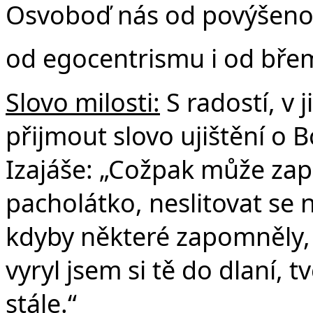
Osvoboď nás od povýšenos
od egocentrismu i od břem
Slovo milosti:
S radostí, v 
přijmout slovo ujištění o B
Izajáše: „Cožpak může za
pacholátko, neslitovat se 
kdyby některé zapomněly,
vyryl jsem si tě do dlaní,
stále.“