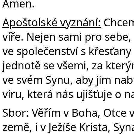
Amen.
Apoštolské vyznání:
Chceme
víře. Nejen sami pro sebe, 
ve společenství s křesťany
jednotě se všemi, za který
ve svém Synu, aby jim nabí
víru, která nás ujišťuje o 
Sbor: Věřím v Boha, Otce 
země, i v Ježíše Krista, S