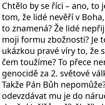
Chtělo by se říci – ano, to
tom, že lidé nevěří v Boha,
to znamená? Že lidé nepři
moji formu zbožnosti? Je t
ukázkou pravé víry to, že 
čem toužíme? To přece nem
genocidě za 2. světové vál
Takže Pán Bůh nepomůže? J
odevzdávat mu je do náruč