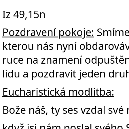
Iz 49,15n
Pozdravení pokoje:
Smíme 
kterou nás nyní obdarová
ruce na znamení odpuštění,
lidu a pozdravit jeden dru
Eucharistická modlitba:
Bože náš, ty ses vzdal své
když jsi nám poslal svého 