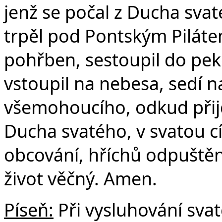
jenž se počal z Ducha svat
trpěl pod Pontským Pilátem
pohřben, sestoupil do peke
vstoupil na nebesa, sedí n
všemohoucího, odkud přijd
Ducha svatého, v svatou c
obcování, hříchů odpuštění
život věčný. Amen.
Píseň:
Při vysluhování sv