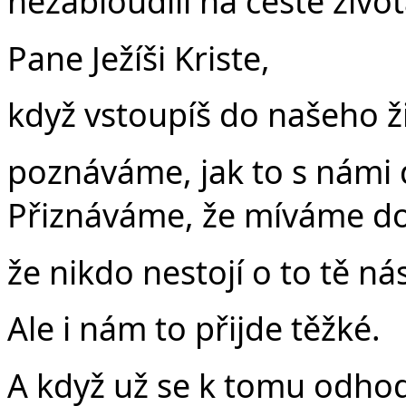
nezabloudili na cestě život
Pane Ježíši Kriste,
když vstoupíš do našeho ž
poznáváme, jak to s námi 
Přiznáváme, že míváme d
že nikdo nestojí o to tě ná
Ale i nám to přijde těžké.
A když už se k tomu odho