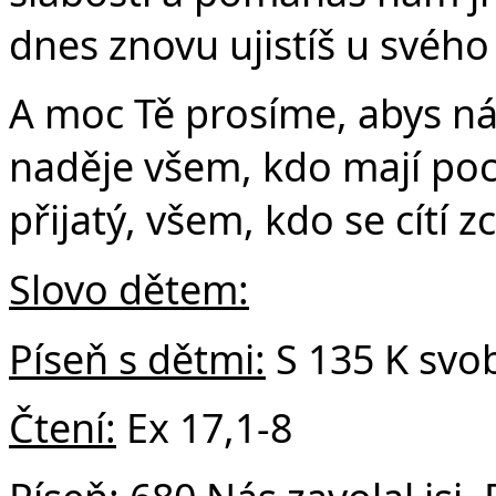
Č
dnes znovu ujistíš u svého 
A moc Tě prosíme, abys nás
naděje všem, kdo mají poci
přijatý, všem, kdo se cítí 
Slovo dětem:
Píseň s dětmi:
S 135 K svo
Čtení:
Ex 17,1-8