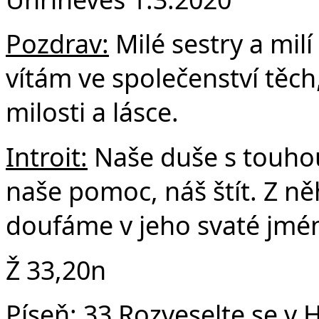
F
Pozdrav:
Milé sestry a milí
vítám ve společenství těch,
milosti a lásce.
Introit:
Naše duše s touhou
naše pomoc, náš štít. Z ně
doufáme v jeho svaté jmé
Ž 33,20n
Píseň:
33 Rozveselte se v