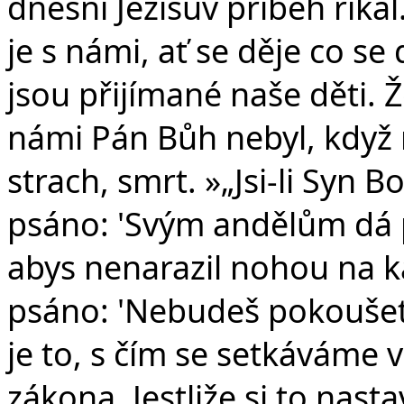
dnešní Ježíšův příběh říkal
je s námi, ať se děje co se
jsou přijímané naše děti. 
námi Pán Bůh nebyl, když 
strach, smrt. »„Jsi-li Syn Bo
psáno: 'Svým andělům dá p
abys nenarazil nohou na ká
psáno: 'Nebudeš pokoušet
je to, s čím se setkáváme 
zákona. Jestliže si to nas