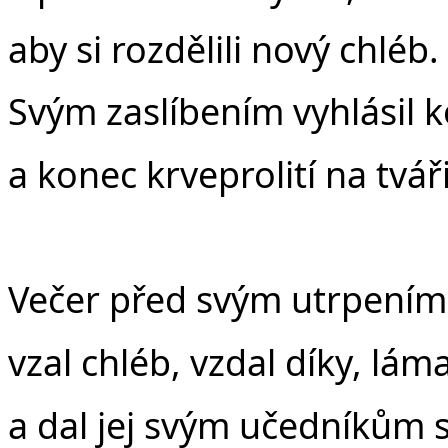
aby si rozdělili nový chléb.
Svým zaslíbením vyhlásil 
a konec krveprolití na tvář
Večer před svým utrpením
vzal chléb, vzdal díky, láma
a dal jej svým učedníkům s