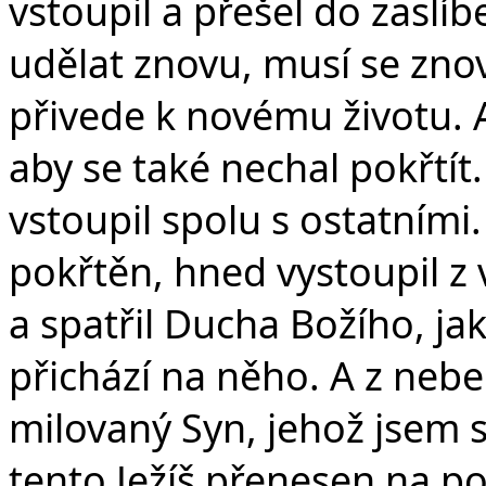
vstoupil a přešel do zaslí
udělat znovu, musí se znovu
přivede k novému životu. A
aby se také nechal pokřtít
vstoupil spolu s ostatními. 
pokřtěn, hned vystoupil z 
a spatřil Ducha Božího, ja
přichází na něho. A z nebe
milovaný Syn, jehož jsem si
tento Ježíš přenesen na po