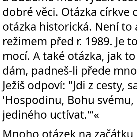
dobré věci. Otázka církve o
otázka historická. Není to 
režimem před r. 1989. Je t
mocí. A také otázka, jak to
dám, padneš-li přede mnou
Ježíš odpoví: "Jdi z cesty, 
'Hospodinu, Bohu svému, 
jediného uctívat.'“«
Mnoho otázek na začátku