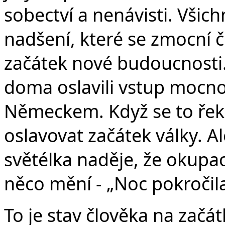
v
sobectví a nenávisti. Všic
nadšení, které se zmocní č
začátek nové budoucnosti.
doma oslavili vstup mocnos
Německem. Když se to řekne
oslavovat začátek války. A
světélka naděje, že okupa
něco mění - „Noc pokročila 
To je stav člověka na začá