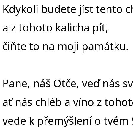
Kdykoli budete jíst tento c
a z tohoto kalicha pít,
čiňte to na moji památku.
Pane, náš Otče, veď nás 
ať nás chléb a víno z tohot
vede k přemýšlení o tvém 