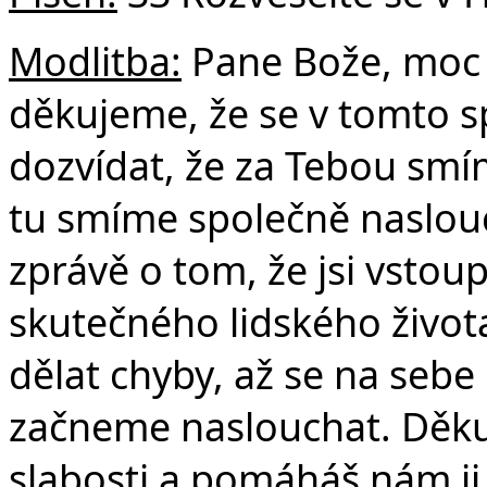
Modlitba:
Pane Bože, moc 
děkujeme, že se v tomto s
dozvídat, že za Tebou smím
tu smíme společně naslou
zprávě o tom, že jsi vstoupi
skutečného lidského života
dělat chyby, až se na sebe 
začneme naslouchat. Děkuj
slabosti a pomáháš nám ji