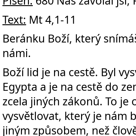
Píseň:
680 Nás zavolal jsi,
Text:
Mt 4,1-11
Beránku Boží, který snímáš
námi.
Boží lid je na cestě. Byl v
Egypta a je na cestě do z
zcela jiných zákonů. To je o
vysvětlovat, který je nám b
jiným způsobem, než člověk