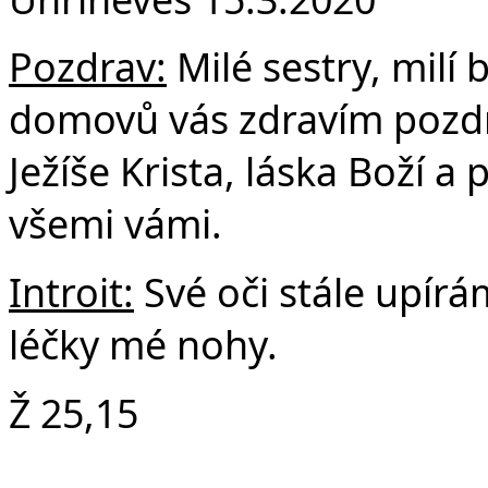
F
Pozdrav:
Milé sestry, milí 
domovů vás zdravím pozdr
Ježíše Krista, láska Boží 
všemi vámi.
Introit:
Své oči stále upírá
léčky mé nohy.
Ž 25,15