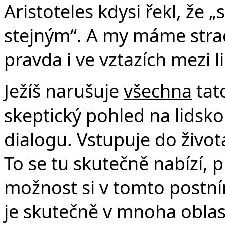
Aristoteles kdysi řekl, že 
stejným“. A my máme strac
pravda i ve vztazích mezi l
Ježíš narušuje
všechna
tat
skeptický pohled na lidsk
dialogu. Vstupuje do život
To se tu skutečně nabízí,
možnost si v tomto postn
je skutečně v mnoha oblas