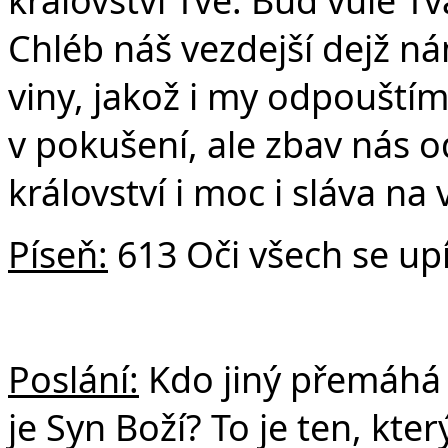
Chléb náš vezdejší dejž n
viny, jakož i my odpouští
v pokušení, ale zbav nás o
království i moc i sláva na
Píseň:
613 Oči všech se upí
Poslání:
Kdo jiný přemáhá sv
je Syn Boží? To je ten, kter