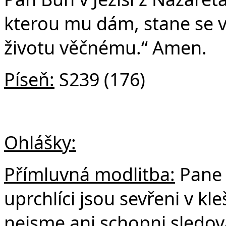
kterou mu dám, stane se 
životu věčnému.“ Amen.
Píseň:
S239 (176)
Ohlášky:
Přímluvná modlitba:
Pane B
uprchlíci jsou sevřeni v k
nejsme ani schopni sledovat