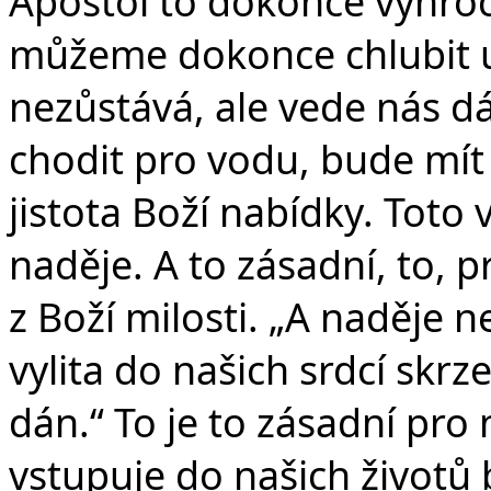
Apoštol to dokonce vyhro
můžeme dokonce chlubit u
nezůstává, ale vede nás dá
chodit pro vodu, bude mít 
jistota Boží nabídky. Toto v
naděje. A to zásadní, to, p
z Boží milosti. „A naděje n
vylita do našich srdcí skr
dán.“ To je to zásadní pro 
vstupuje do našich životů 