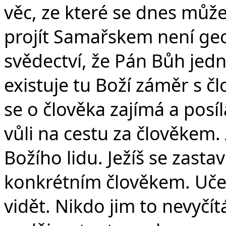
věc, ze které se dnes může
projít Samařskem není geo
svědectví, že Pán Bůh jed
existuje tu Boží záměr s č
se o člověka zajímá a posí
vůli na cestu za člověkem.
Božího lidu. Ježíš se zastav
konkrétním člověkem. Učed
vidět. Nikdo jim to nevyčít