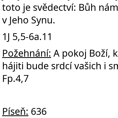
toto je svědectví: Bůh nám 
v Jeho Synu.
1J 5,5-6a.11
Požehnání:
A pokoj Boží, k
hájiti bude srdcí vašich i s
Fp.4,7
Píseň:
636