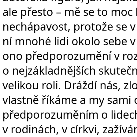
ale přesto – mě se to moc l
nechápavost, protože se v
ní mnohé lidi okolo sebe v
ono předporozumění v ro
o nejzákladnějších skuteč
velikou roli. Dráždí nás, zl
vlastně říkáme a my sami
předporozuměním o lidech
v rodinách, v církvi, zažív