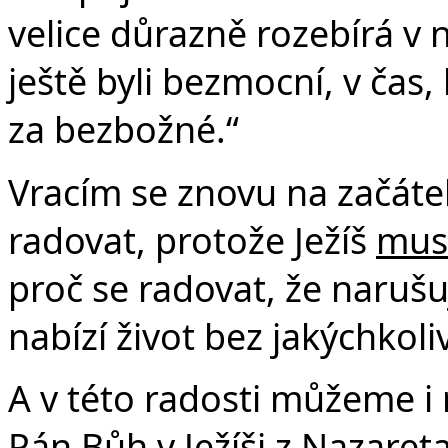
velice důrazně rozebírá v 
ještě byli bezmocní, v čas,
za bezbožné.“
Vracím se znovu na začát
radovat, protože Ježíš
mus
proč se radovat, že naruš
nabízí život bez jakýchkoli
A v této radosti můžeme i 
Pán Bůh v Ježíši z Nazareta