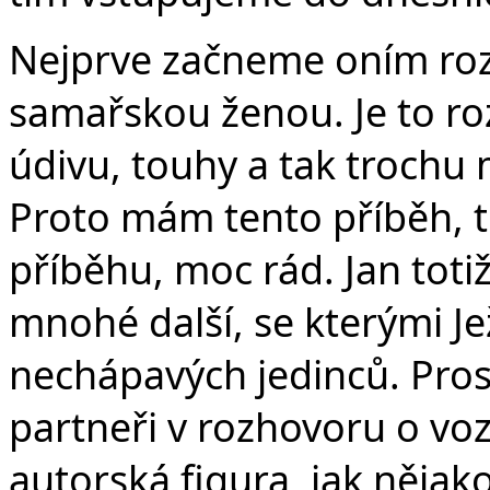
Nejprve začneme oním ro
samařskou ženou. Je to r
údivu, touhy a tak trochu
Proto mám tento příběh, tu
příběhu, moc rád. Jan totiž
mnohé další, se kterými Jež
nechápavých jedinců. Prost
partneři v rozhovoru o voze
autorská figura, jak nějak