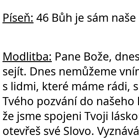
Píseň:
46 Bůh je sám naše 
Č
Modlitba:
Pane Bože, dnes
sejít. Dnes nemůžeme vním
s lidmi, které máme rádi, 
Tvého pozvání do našeho k
že jsme spojeni Tvoji lásk
otevřeš své Slovo. Vyznáv