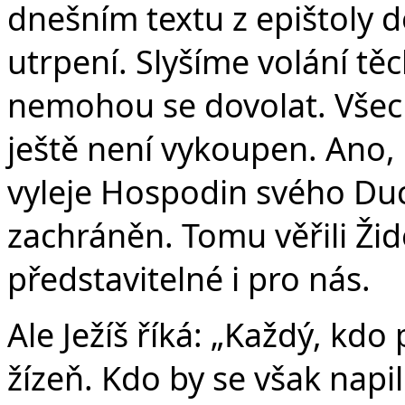
dnešním textu z epištoly do
utrpení. Slyšíme volání těc
nemohou se dovolat. Všech
ještě není vykoupen. Ano,
vyleje Hospodin svého Du
zachráněn. Tomu věřili Žid
představitelné i pro nás.
Ale Ježíš říká: „Každý, kdo
žízeň. Kdo by se však napi