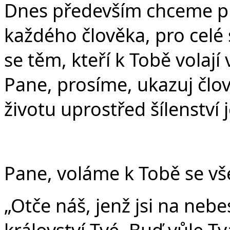
Dnes především chceme pro
každého člověka, pro celé 
se těm, kteří k Tobě volaj
Pane, prosíme, ukazuj člov
životu uprostřed šílenství
Pane, voláme k Tobě se vše
„Otče náš, jenž jsi na nebe
království Tvé. Buď vůle Tvá