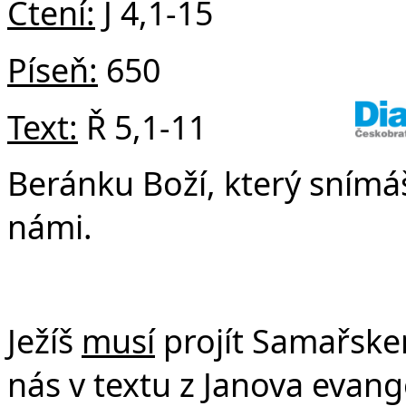
Čtení:
J 4,1-15
Píseň:
650
Text:
Ř 5,1-11
Beránku Boží, který snímáš
námi.
Ježíš
musí
projít Samařskem
nás v textu z Janova evange