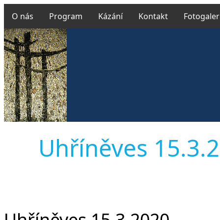
O nás
Program
Kázání
Kontakt
Fotogaler
Uhříněves 15.3.20
Uhříněves 15.3.2020