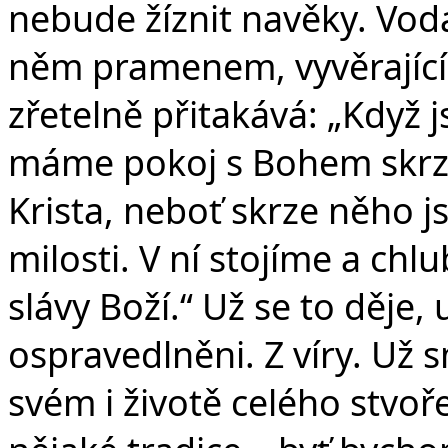
nebude žíznit navěky. Vod
něm pramenem, vyvěrající
zřetelně přitakává: „Když 
máme pokoj s Bohem skrze
Krista, neboť skrze něho js
milosti. V ní stojíme a ch
slávy Boží.“ Už se to děje,
ospravedlněni. Z víry. Už s
svém i životě celého stvoř