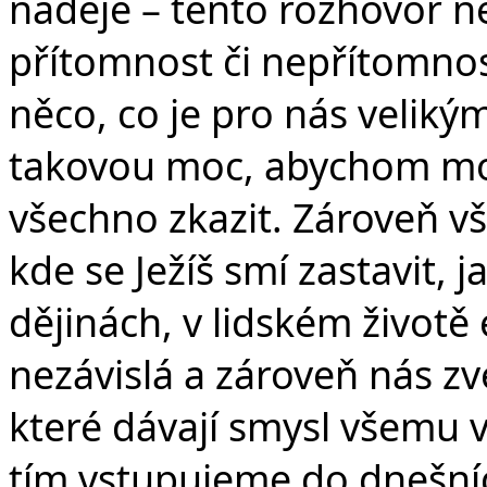
naděje – tento rozhovor nez
přítomnost či nepřítomnost
něco, co je pro nás veli
takovou moc, abychom mohl
všechno zkazit. Zároveň v
kde se Ježíš smí zastavit, j
dějinách, v lidském životě 
nezávislá a zároveň nás zv
které dávají smysl všemu v
tím vstupujeme do dnešníc