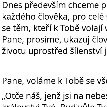
Dnes především chceme pro
každého člověka, pro celé 
se těm, kteří k Tobě volaj
Pane, prosíme, ukazuj člov
životu uprostřed šílenství
Pane, voláme k Tobě se vše
„Otče náš, jenž jsi na nebe
království Tvé. Buď vůle Tvá