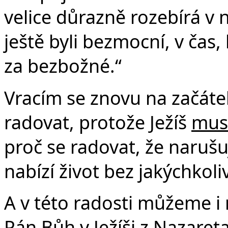
velice důrazně rozebírá v 
ještě byli bezmocní, v čas,
za bezbožné.“
Vracím se znovu na začát
radovat, protože Ježíš
mus
proč se radovat, že naruš
nabízí život bez jakýchkoli
A v této radosti můžeme i 
Pán Bůh v Ježíši z Nazareta