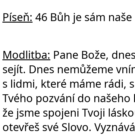
Píseň:
46 Bůh je sám naše 
Č
Modlitba:
Pane Bože, dnes
sejít. Dnes nemůžeme vním
s lidmi, které máme rádi, 
Tvého pozvání do našeho k
že jsme spojeni Tvoji lásk
otevřeš své Slovo. Vyznáv