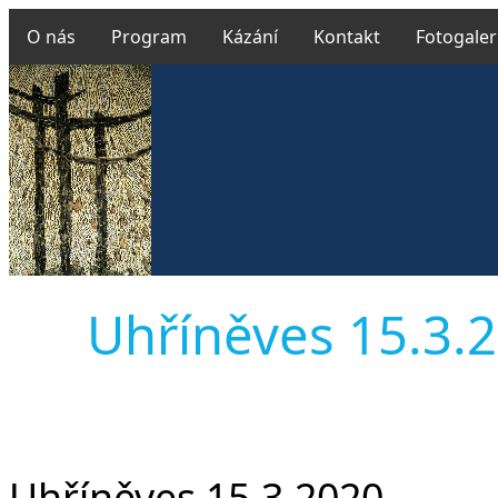
O nás
Program
Kázání
Kontakt
Fotogaler
Uhříněves 15.3.20
Uhříněves 15.3.2020