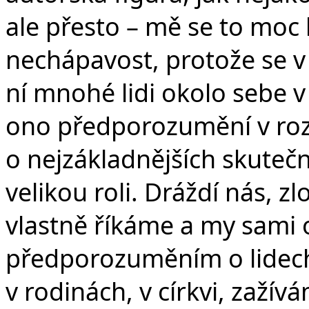
ale přesto – mě se to moc l
nechápavost, protože se v
ní mnohé lidi okolo sebe v
ono předporozumění v ro
o nejzákladnějších skuteč
velikou roli. Dráždí nás, zl
vlastně říkáme a my sami
předporozuměním o lidech
v rodinách, v církvi, zažív