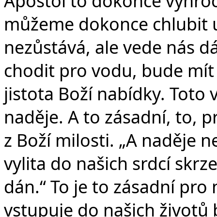
Apoštol to dokonce vyhro
můžeme dokonce chlubit u
nezůstává, ale vede nás dá
chodit pro vodu, bude mít 
jistota Boží nabídky. Toto v
naděje. A to zásadní, to, p
z Boží milosti. „A naděje n
vylita do našich srdcí skr
dán.“ To je to zásadní pro 
vstupuje do našich životů 