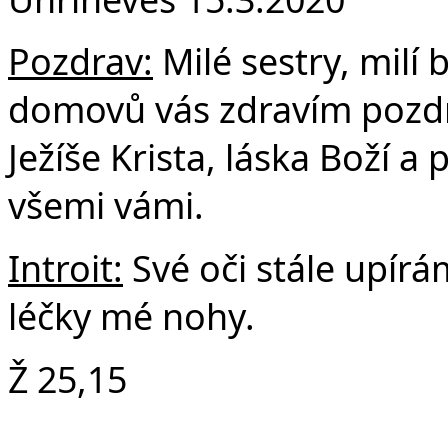
F
Pozdrav:
Milé sestry, milí 
domovů vás zdravím pozdr
Ježíše Krista, láska Boží 
všemi vámi.
Introit:
Své oči stále upírá
léčky mé nohy.
Ž 25,15