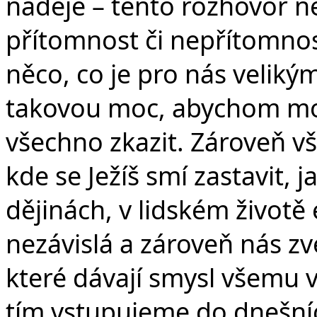
naděje – tento rozhovor nez
přítomnost či nepřítomnost
něco, co je pro nás veli
takovou moc, abychom mohl
všechno zkazit. Zároveň v
kde se Ježíš smí zastavit, j
dějinách, v lidském životě 
nezávislá a zároveň nás zv
které dávají smysl všemu v
tím vstupujeme do dnešníc