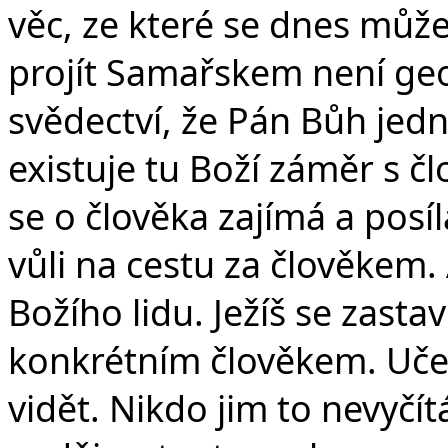
věc, ze které se dnes může
projít Samařskem není geo
svědectví, že Pán Bůh jed
existuje tu Boží záměr s č
se o člověka zajímá a posí
vůli na cestu za člověkem.
Božího lidu. Ježíš se zastav
konkrétním člověkem. Učed
vidět. Nikdo jim to nevyčít