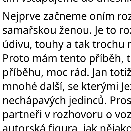
Nejprve začneme oním ro
samařskou ženou. Je to r
údivu, touhy a tak trochu
Proto mám tento příběh, tu
příběhu, moc rád. Jan totiž
mnohé další, se kterými Jež
nechápavých jedinců. Prost
partneři v rozhovoru o voze
autorská figura, jak nějak