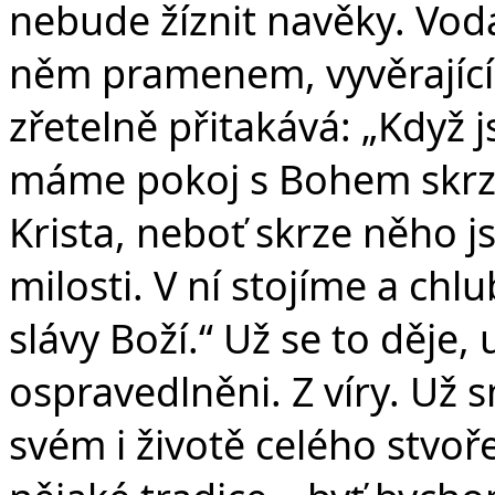
nebude žíznit navěky. Vod
něm pramenem, vyvěrající
zřetelně přitakává: „Když 
máme pokoj s Bohem skrze
Krista, neboť skrze něho js
milosti. V ní stojíme a ch
slávy Boží.“ Už se to děje,
ospravedlněni. Z víry. Už s
svém i životě celého stvoř