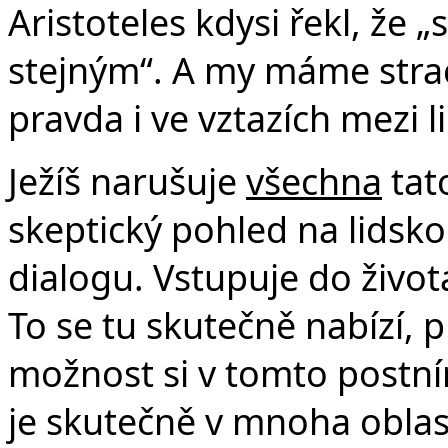
Aristoteles kdysi řekl, že 
stejným“. A my máme strac
pravda i ve vztazích mezi l
Ježíš narušuje
všechna
tat
skeptický pohled na lidsk
dialogu. Vstupuje do život
To se tu skutečně nabízí,
možnost si v tomto postn
je skutečně v mnoha oblas