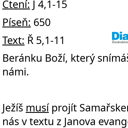
Čtení:
J 4,1-15
Píseň:
650
Text:
Ř 5,1-11
Beránku Boží, který snímáš
námi.
Ježíš
musí
projít Samařskem
nás v textu z Janova evange