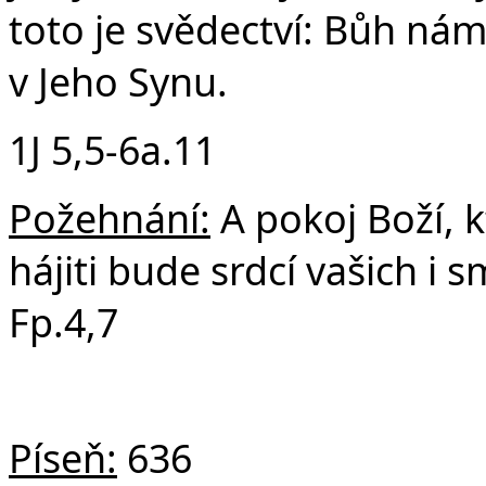
toto je svědectví: Bůh nám 
v Jeho Synu.
1J 5,5-6a.11
Požehnání:
A pokoj Boží, k
hájiti bude srdcí vašich i s
Fp.4,7
Píseň:
636