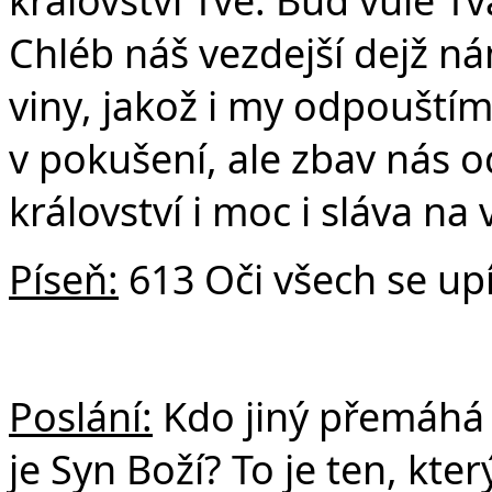
Chléb náš vezdejší dejž n
viny, jakož i my odpouští
v pokušení, ale zbav nás o
království i moc i sláva na
Píseň:
613 Oči všech se upí
Poslání:
Kdo jiný přemáhá sv
je Syn Boží? To je ten, kter