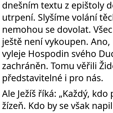
dnešním textu z epištoly do
utrpení. Slyšíme volání těc
nemohou se dovolat. Všech
ještě není vykoupen. Ano,
vyleje Hospodin svého Du
zachráněn. Tomu věřili Žid
představitelné i pro nás.
Ale Ježíš říká: „Každý, kdo
žízeň. Kdo by se však napi