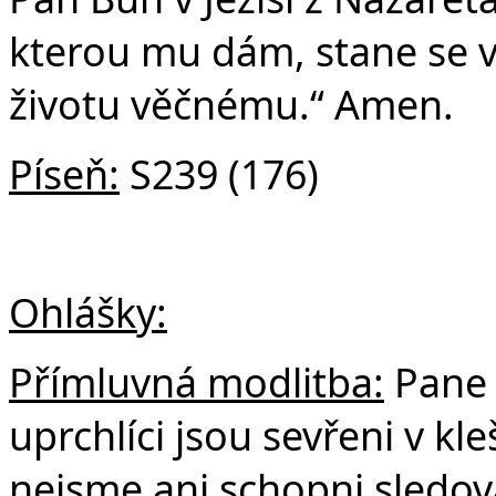
kterou mu dám, stane se 
životu věčnému.“ Amen.
Píseň:
S239 (176)
Ohlášky:
Přímluvná modlitba:
Pane B
uprchlíci jsou sevřeni v k
nejsme ani schopni sledovat