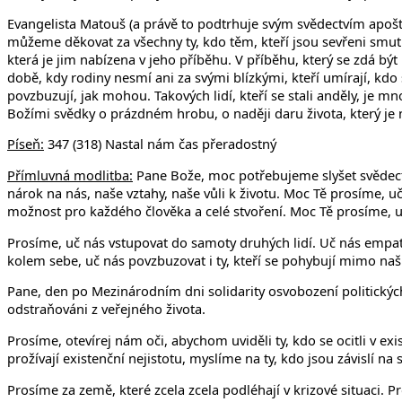
Evangelista Matouš (a právě to podtrhuje svým svědectvím apošt
můžeme děkovat za všechny ty, kdo těm, kteří jsou sevřeni smutke
která je jim nabízena v jeho příběhu. V příběhu, který se zdá bý
době, kdy rodiny nesmí ani za svými blízkými, kteří umírají, kdo 
povzbuzují, jak mohou. Takových lidí, kteří se stali anděly, je
Božími svědky o prázdném hrobu, o naději daru života, který j
Píseň:
347 (318) Nastal nám čas přeradostný
Přímluvná modlitba:
Pane Bože, moc potřebujeme slyšet svědectv
nárok na nás, naše vztahy, naše vůli k životu. Moc Tě prosíme, u
možnost pro každého člověka a celé stvoření. Moc Tě prosíme, uč
Prosíme, uč nás vstupovat do samoty druhých lidí. Uč nás empatii
kolem sebe, uč nás povzbuzovat i ty, kteří se pohybují mimo na
Pane, den po Mezinárodním dni solidarity osvobození politický
odstraňováni z veřejného života.
Prosíme, otevírej nám oči, abychom uviděli ty, kdo se ocitli v exi
prožívají existenční nejistotu, myslíme na ty, kdo jsou závislí n
Prosíme za země, které zcela zcela podléhají v krizové situaci. 