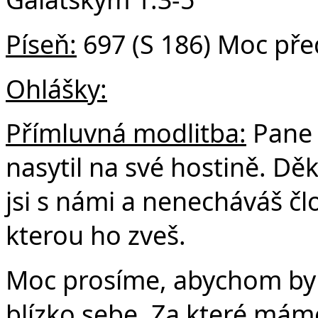
Píseň:
697 (S 186) Moc pře
Ohlášky:
Přímluvná modlitba:
Pane 
nasytil na své hostině. Děk
jsi s námi a nenecháváš č
kterou ho zveš.
Moc prosíme, abychom byl
blízko sebe. Za které mám