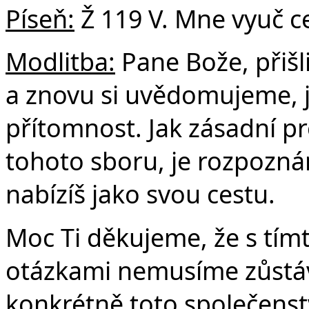
Píseň:
Ž 119 V. Mne vyuč c
Modlitba:
Pane Bože, přišl
a znovu si uvědomujeme, j
přítomnost. Jak zásadní pr
tohoto sboru, je rozpoznán
nabízíš jako svou cestu.
Moc Ti děkujeme, že s tím
otázkami nemusíme zůstáv
konkrétně toto společenst