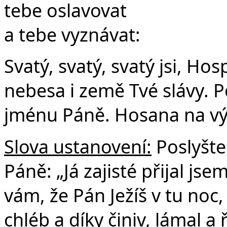
tebe oslavovat
a tebe vyznávat:
Svatý, svatý, svatý jsi, Ho
nebesa i země Tvé slávy. P
jménu Páně. Hosana na vý
Slova ustanovení:
Poslyšte
Páně: „Já zajisté přijal js
vám, že Pán Ježíš v tu noc,
chléb a díky činiv, lámal a 