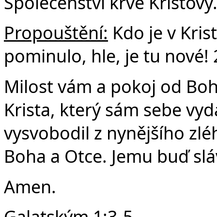
Společenství krve Kristovy
Propouštění:
Kdo je v Krist
pominulo, hle, je tu nové!
Milost vám a pokoj od Boh
Krista, který sám sebe vyd
vysvobodil z nynějšího zl
Boha a Otce. Jemu buď slá
Amen.
Galatským 1:3-5