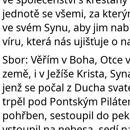
jednotě se všemi, za který
ve svém Synu, aby jim nabí
víru, která nás ujišťuje o 
Sbor: Věřím v Boha, Otce 
země, i v Ježíše Krista, S
jenž se počal z Ducha svat
trpěl pod Pontským Pilátem
pohřben, sestoupil do peke
vstoupil na nebesa, sedí n