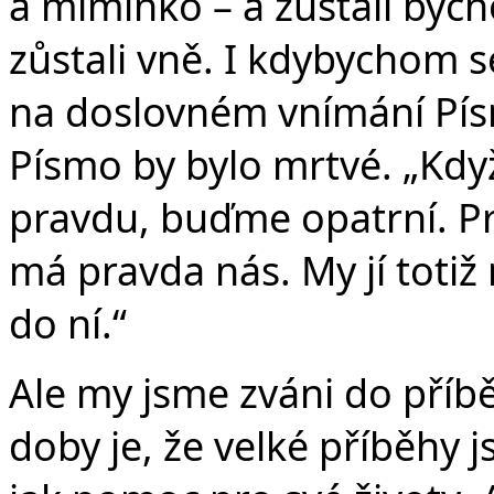
a miminko – a zůstali byc
zůstali vně. I kdybychom se
na doslovném vnímání Písm
Písmo by bylo mrtvé. „Kd
pravdu, buďme opatrní. Pro
má pravda nás. My jí totiž
do ní.“
Ale my jsme zváni do pří
doby je, že velké příběhy j