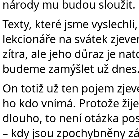
v
národy mu budou sloužit. 
Texty, které jsme vyslechl
lekcionáře na svátek zjeven
zítra, ale jeho důraz je nat
budeme zamýšlet už dnes.
On totiž už ten pojem zjeve
ho kdo vnímá. Protože žij
dlouho, to není otázka pos
– kdy jsou zpochybněny zá