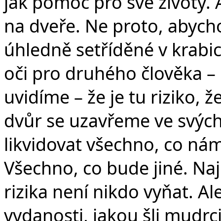
jak pomoc pro své životy.
na dveře. Ne proto, abyc
úhledně setříděné v krabic
oči pro druhého člověka –
uvidíme – že je tu riziko, 
dvůr se uzavřeme ve svých
likvidovat všechno, co ná
Všechno, co bude jiné. Na
rizika není nikdo vyňat. A
vydanosti, jakou šli mudrc