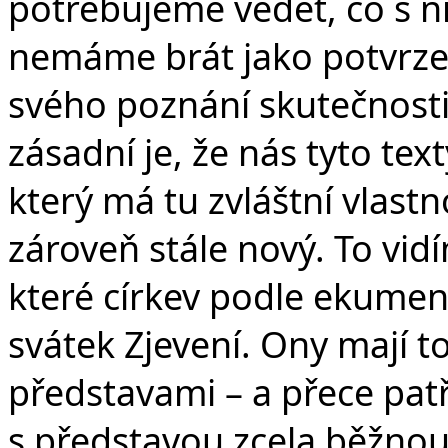
potřebujeme vědět, co s ni
nemáme brát jako potvrze
svého poznání skutečnosti.
zásadní je, že nás tyto te
který má tu zvláštní vlastn
zároveň stále nový. To vi
které církev podle ekumen
svátek Zjevení. Ony mají to
představami – a přece patř
s představou zcela běžnou