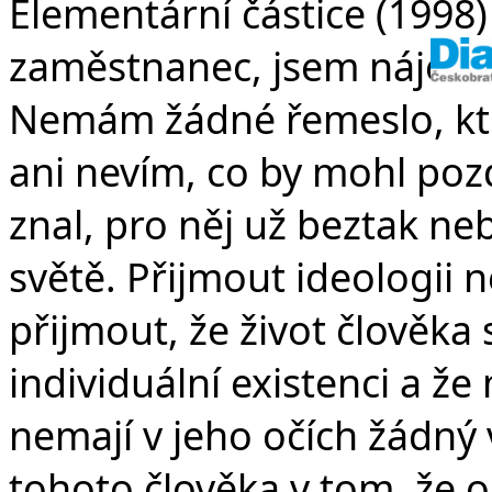
Elementární částice (1998
zaměstnanec, jsem nájemn
Nemám žádné řemeslo, kt
ani nevím, co by mohl pozd
znal, pro něj už beztak neb
světě. Přijmout ideologii
přijmout, že život člověka
individuální existenci a ž
nemají v jeho očích žádný
tohoto člověka v tom, že od