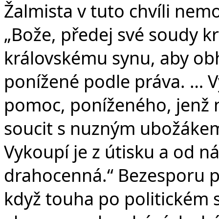
Žalmista v tuto chvíli nemo
„Bože, předej své soudy kr
královskému synu, aby obha
ponížené podle práva. … V
pomoc, poníženého, jenž
soucit s nuzným ubožákem
Vykoupí je z útisku a od ná
drahocenná.“ Bezesporu p
když touha po politickém sp