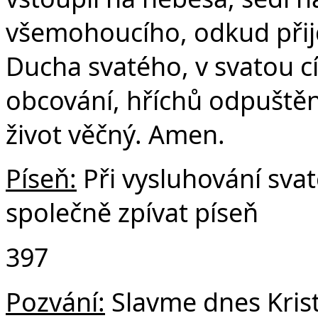
všemohoucího, odkud přijd
Ducha svatého, v svatou c
obcování, hříchů odpuštění
život věčný. Amen.
Píseň:
Při vysluhování sv
společně zpívat píseň
397
Pozvání:
Slavme dnes Krist