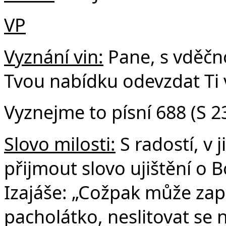
VP
Vyznání vin:
Pane, s vděčn
Tvou nabídku odevzdat Ti vš
Vyznejme to písní 688 (S 2
Slovo milosti:
S radostí, v 
přijmout slovo ujištění o B
Izajáše: „Cožpak může za
pacholátko, neslitovat se 