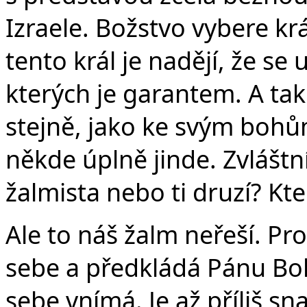
Izraele. Božstvo vybere kr
tento král je nadějí, že se
kterých je garantem. A ta
stejně, jako ke svým bohům v
někde úplně jinde. Zvláštní
žalmista nebo ti druzí? Kt
Ale to náš žalm neřeší. Pr
sebe a předkládá Pánu Bo
sebe vnímá. Je až příliš s