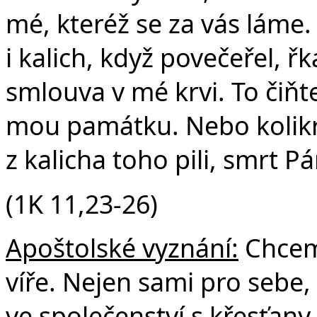
mé, kteréž se za vás láme
i kalich, když povečeřel, řk
smlouva v mé krvi. To čiňte,
mou památku. Nebo kolikrát
z kalicha toho pili, smrt P
(1K 11,23-26)
Apoštolské vyznání:
Chceme
víře. Nejen sami pro sebe, 
ve společenství s křesťany