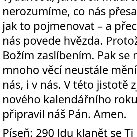
nerozumíme, co nás přesah
jak to pojmenovat – a pře
nás povede hvězda. Protože
Božím zaslíbením. Pak se 
mnoho věcí neustále mění 
nás, i v nás. V této jistotě
nového kalendářního roku 
připravil náš Pán. Amen.
Píseň:
290 Jdu klanět se Ti