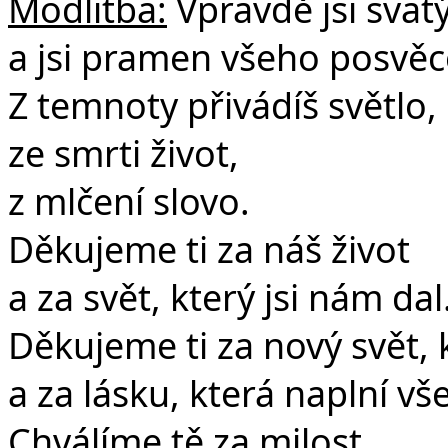
Modlitba:
Vpravdě jsi svatý
a jsi pramen všeho posvěc
Z temnoty přivádíš světlo,
ze smrti život,
z mlčení slovo.
Děkujeme ti za náš život
a za svět, který jsi nám dal
Děkujeme ti za nový svět, k
a za lásku, která naplní vš
Chválíme tě za milost,