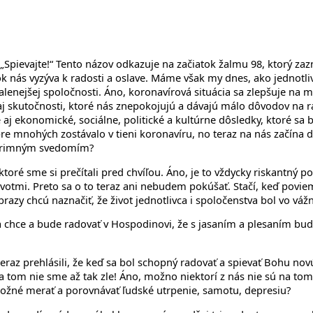
 „Spievajte!“ Tento názov odkazuje na začiatok žalmu 98, ktorý zazne
ok nás vyzýva k radosti a oslave. Máme však my dnes, ako jednotli
alenejšej spoločnosti. Áno, koronavírová situácia sa zlepšuje na m
aj skutočnosti, ktoré nás znepokojujú a dávajú málo dôvodov na ra
j ekonomické, sociálne, politické a kultúrne dôsledky, ktoré sa bu
e mnohých zostávalo v tieni koronavíru, no teraz na nás začína do
úprimným svedomím?
oré sme si prečítali pred chvíľou. Áno, je to vždycky riskantný p
votmi. Preto sa o to teraz ani nebudem pokúšať. Stačí, keď poviem
 obrazy chcú naznačiť, že život jednotlivca i spoločenstva bol vo v
sa chce a bude radovať v Hospodinovi, že s jasaním a plesaním bu
raz prehlásili, že keď sa bol schopný radovať a spievať Bohu novú 
om nie sme až tak zle! Áno, možno niektorí z nás nie sú na tom ta
 možné merať a porovnávať ľudské utrpenie, samotu, depresiu?