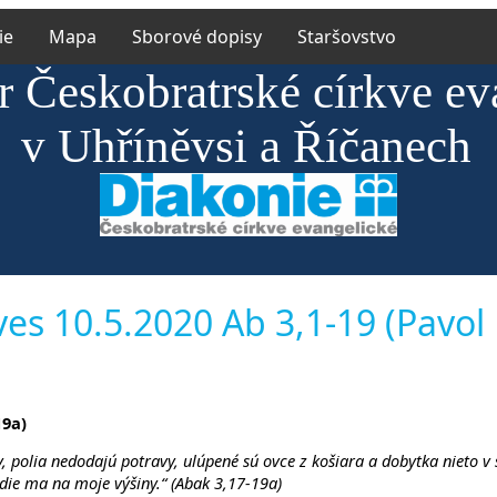
ie
Mapa
Sborové dopisy
Staršovstvo
r Českobratrské církve ev
v Uhříněvsi a Říčanech
es 10.5.2020 Ab 3,1-19 (Pavol
19a)
ív, polia nedodajú potravy, ulúpené sú ovce z košiara a dobytka nieto 
edie ma na moje výšiny.“ (Abak 3,17-19a)