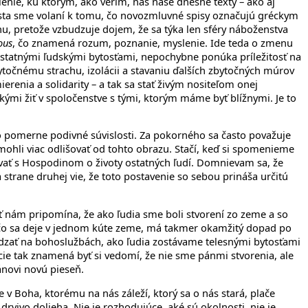
enie, ku ktorým, ako verím, nás naše dnešné texty – ako aj
 Krista sme volaní k tomu, čo novozmluvné spisy označujú gréckym
nu, pretože vzbudzuje dojem, že sa týka len sféry náboženstva
ous
, čo znamená rozum, poznanie, myslenie. Ide teda o zmenu
statnými ľudskými bytosťami, nepochybne ponúka príležitosť na
ytočnému strachu, izolácii a stavaniu ďalších zbytočných múrov
renia a solidarity – a tak sa stať živým nositeľom onej
ými žiť v spoločenstve s tými, ktorým máme byť blížnymi. Je to
 pomerne podivné súvislosti. Za pokorného sa často považuje
nemohli viac odlišovať od tohto obrazu. Stačí, keď si spomenieme
vať s Hospodinom o životy ostatných ľudí. Domnievam sa, že
 strane druhej vie, že toto postavenie so sebou prináša určitú
ť nám pripomína, že ako ľudia sme boli stvorení zo zeme a so
, čo sa deje v jednom kúte zeme, má takmer okamžitý dopad po
dzať na bohoslužbách, ako ľudia zostávame telesnými bytosťami
cie tak znamená byť si vedomí, že nie sme pánmi stvorenia, ale
ánovi novú pieseň.
 v Boha, ktorému na nás záleží, ktorý sa o nás stará, plače
drvivo dolieha. Nie je rozhodujúce, aké sú okolnosti, nie je