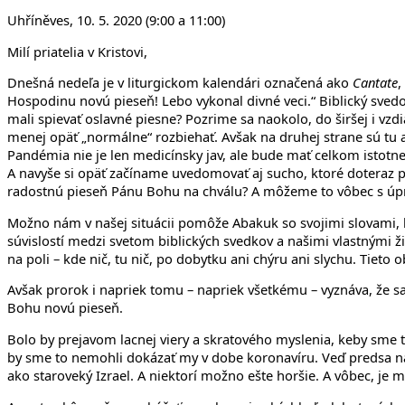
Uhříněves, 10. 5. 2020 (9:00 a 11:00)
Milí priatelia v Kristovi,
Dnešná nedeľa je v liturgickom kalendári označená ako
Cantate
,
Hospodinu novú pieseň! Lebo vykonal divné veci.“ Biblický sved
mali spievať oslavné piesne? Pozrime sa naokolo, do širšej i vzdi
menej opäť „normálne“ rozbiehať. Avšak na druhej strane sú tu 
Pandémia nie je len medicínsky jav, ale bude mať celkom istotne a
A navyše si opäť začíname uvedomovať aj sucho, ktoré doteraz pr
radostnú pieseň Pánu Bohu na chválu? A môžeme to vôbec s 
Možno nám v našej situácii pomôže Abakuk so svojimi slovami, kt
súvislostí medzi svetom biblických svedkov a našimi vlastnými ži
na poli – kde nič, tu nič, po dobytku ani chýru ani slychu. Tieto
Avšak prorok i napriek tomu – napriek všetkému – vyznáva, že 
Bohu novú pieseň.
Bolo by prejavom lacnej viery a skratového myslenia, keby sme te
by sme to nemohli dokázať my v dobe koronavíru. Veď predsa na t
ako staroveký Izrael. A niektorí možno ešte horšie. A vôbec, je