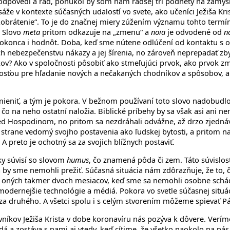
 odpovedí a rád, ponúkol by som nám radšej tri podnety na zamysl
pasáže v kontexte súčasných udalostí vo svete, ako učeníci Ježiša
o „obrátenie“. To je do značnej miery zúžením významu tohto termí
. Slovo
meta
pritom odkazuje na „zmenu“ a
noia
je odvodené od
n
okonca i hodnôt. Doba, keď sme nútene odlúčení od kontaktu s o
ch nebezpečenstvu nákazy a jej šírenia, no zároveň neprepadať zb
? Ako v spoločnosti pôsobiť ako stmeľujúci prvok, ako prvok zmie
tosťou pre hľadanie nových a nečakaných chodníkov a spôsobov, ak
eniť, a tým je pokora. V bežnom používaní toto slovo nadobudlo
, čo na neho ostatní naložia. Biblické príbehy by sa však asi ani 
ed Hospodinom, no pritom sa nezdráhali odvážne, až drzo zjedná
 strane vedomý svojho postavenia ako ľudskej bytosti, a pritom na
A preto je ochotný sa za svojich blížnych postaviť.
ky súvisí so slovom
humus
, čo znamená pôda či zem. Táto súvislos
a by sme nemohli prežiť. Súčasná situácia nám zdôrazňuje, že to
s oných takmer dvoch mesiacov, keď sme sa nemohli osobne schá
modernejšie technológie a médiá. Pokora vo svetle súčasnej situá
za druhého. A všetci spolu i s celým stvorením môžeme spievať P
níkov Ježiša Krista v dobe koronavíru nás pozýva k dôvere. Veríme
á a zostáva s nami aj vtedy, keď cítime, že všetko naokolo na nás 