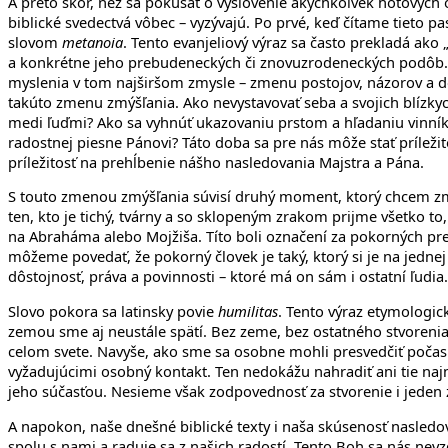
A preto skôr, než sa pokúšať o vyslovenie akýchkoľvek hotových
biblické svedectvá vôbec – vyzývajú. Po prvé, keď čítame tieto 
slovom
metanoia
. Tento evanjeliový výraz sa často prekladá ak
a konkrétne jeho prebudeneckých či znovuzrodeneckých podôb
myslenia v tom najširšom zmysle – zmenu postojov, názorov a d
takúto zmenu zmýšľania. Ako nevystavovať seba a svojich blízky
medi ľuďmi? Ako sa vyhnúť ukazovaniu prstom a hľadaniu vinníkov
radostnej piesne Pánovi? Táto doba sa pre nás môže stať príleži
príležitosť na prehĺbenie nášho nasledovania Majstra a Pána.
S touto zmenou zmýšľania súvisí druhý moment, ktorý chcem zmi
ten, kto je tichý, tvárny a so sklopeným zrakom prijme všetko to
na Abraháma alebo Mojžiša. Títo boli označení za pokorných pr
môžeme povedať, že pokorný človek je taký, ktorý si je na jednej
dôstojnosť, práva a povinnosti – ktoré má on sám i ostatní ľudia. 
Slovo pokora sa latinsky povie
humilitas
. Tento výraz etymologic
zemou sme aj neustále spätí. Bez zeme, bez ostatného stvoreni
celom svete. Navyše, ako sme sa osobne mohli presvedčiť poča
vyžadujúcimi osobný kontakt. Ten nedokážu nahradiť ani tie naj
jeho súčasťou. Nesieme však zodpovednosť za stvorenie i jeden 
A napokon, naše dnešné biblické texty i naša skúsenosť nasledov
spolu s nami a raduje sa z našich radostí. Tento Boh sa nás nevzd