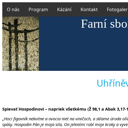
O nás
Program
Kázání
Kontakt
Fotogaler
Farní sbo
Uhříněv
Spievať Hospodinovi – napriek všetkému (Ž 98,1 a Abak 3,17-
„Hoci figovník nekvitne a ovocia niet na viničoch, a sklame úroda ol
spásy. Hospodin Pán je moja sila, On jeleními robí moje kroky a vyv