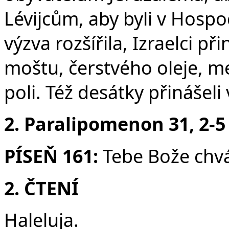
Lévijcům, aby byli v Hospo
výzva rozšířila, Izraelci př
moštu, čerstvého oleje, m
poli. Též desátky přinášeli 
2. Paralipomenon 31, 2-5
PÍSEŇ 161:
Tebe Bože chv
2. ČTENÍ
Haleluja.