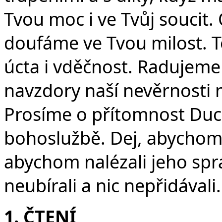
v
Tvou moc i ve Tvůj soucit
doufáme ve Tvou milost. To
úcta i vděčnost. Radujeme se
navzdory naší nevěrnosti
Prosíme o přítomnost Duc
bohoslužbě. Dej, abychom 
abychom nalézali jeho spr
neubírali a nic nepřidával
1. ČTENÍ