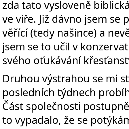
zda tato vysloveně biblic
ve víře. Již dávno jsem se p
věřící (tedy našince) a nevěř
jsem se to učil v konzerva
svého oťukávání křesťanstv
Druhou výstrahou se mi stal
posledních týdnech probíh
Část společnosti postupně
to vypadalo, že se potýká