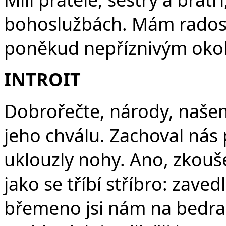
F
bohoslužbách. Mám radost
poněkud nepříznivým okol
INTROIT
Dobrořečte, národy, naše
jeho chválu. Zachoval nás 
uklouzly nohy. Ano, zkoušel 
jako se tříbí stříbro: zaved
břemeno jsi nám na bedra v