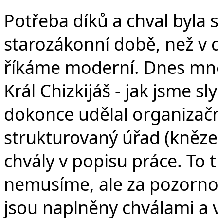
Potřeba díků a chval byla 
starozákonní době, než v 
říkáme moderní. Dnes mnozí
Král Chizkijáš - jak jsme sl
dokonce udělal organizační
strukturovaný úřad (kněze a
chvály v popisu práce. To
nemusíme, ale za pozornos
jsou naplněny chválami a