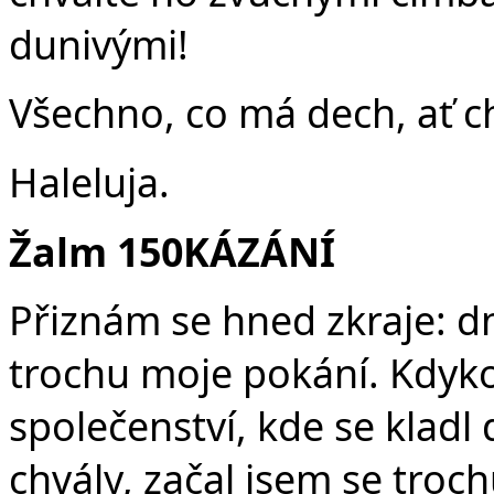
dunivými!
Všechno, co má dech, ať c
Haleluja.
Žalm 150
KÁZÁNÍ
Přiznám se hned zkraje: dn
trochu moje pokání. Kdykol
společenství, kde se klad
chvály
, začal jsem se troch