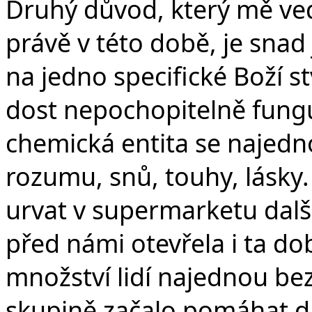
Druhý důvod, který mě vede
právě v této době, je snad 
na jedno specifické Boží st
dost nepochopitelně fungují
chemická entita se najedno
rozumu, snů, touhy, lásky.
urvat v supermarketu další
před námi otevřela i ta do
množství lidí najednou bez
skupině začalo pomáhat d