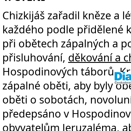
Chizkijáš zařadil kněze a lé
každého podle přidělené kn
při obětech zápalných a p
přisluhování,
děkování a c
Hospodinových táborů. Krá
zápalné oběti, aby byly ob
oběti o sobotách, novoluníc
předepsáno v Hospodinově 
obyvatelům Jeruzaléma, ab