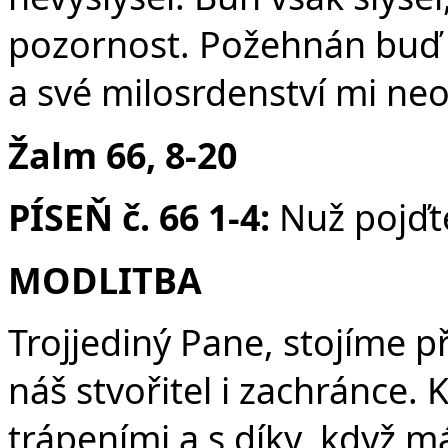
Č
pozornost. Požehnán buď 
a své milosrdenství mi ne
Žalm 66, 8-20
PÍSEŇ č. 66 1-4:
Nuž pojďte
MODLITBA
Trojjediný Pane, stojíme p
náš stvořitel i zachránce.
trápeními a s díky, když 