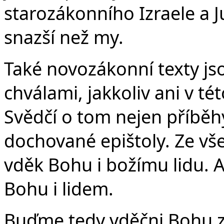
starozákonního Izraele a 
snazší než my.
Také novozákonní texty js
chválami, jakkoliv ani v té
Svědčí o tom nejen příběhy 
dochované epištoly. Ze vš
vděk Bohu i božímu lidu. 
Bohu i lidem.
Buďme tedy vděčni Bohu z