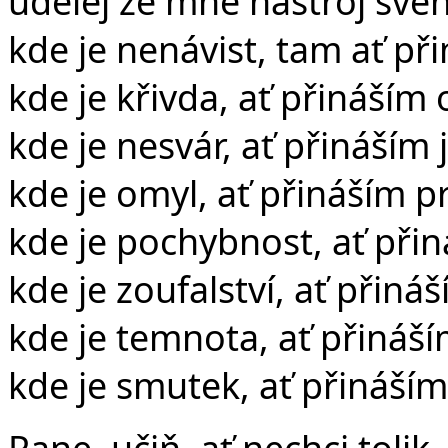
udělej ze mne nástroj své
kde je nenávist, tam ať př
kde je křivda, ať přináším
kde je nesvár, ať přináším
kde je omyl, ať přináším p
kde je pochybnost, ať přin
kde je zoufalství, ať přináš
kde je temnota, ať přináší
kde je smutek, ať přináším
Pane, učiň, ať nechci tolik