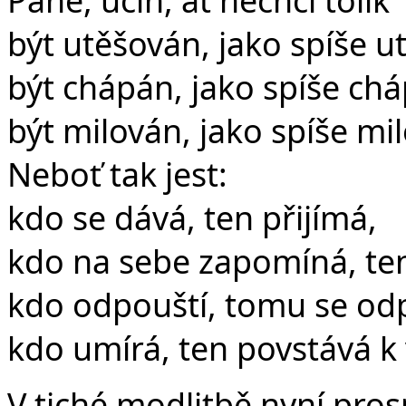
být utěšován, jako spíše u
být chápán, jako spíše chá
být milován, jako spíše mil
Neboť tak jest:
kdo se dává, ten přijímá,
kdo na sebe zapomíná, ten
kdo odpouští, tomu se odp
kdo umírá, ten povstává k
V tiché modlitbě nyní pros