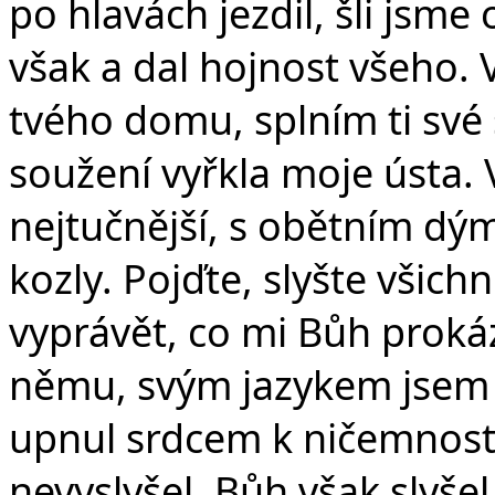
po hlavách jezdil, šli jsme
však a dal hojnost všeho.
tvého domu, splním ti své sl
soužení vyřkla moje ústa. 
nejtučnější, s obětním dý
kozly. Pojďte, slyšte všic
vyprávět, co mi Bůh prokáz
němu, svým jazykem jsem 
upnul srdcem k ničemnosti
nevyslyšel. Bůh však slyše