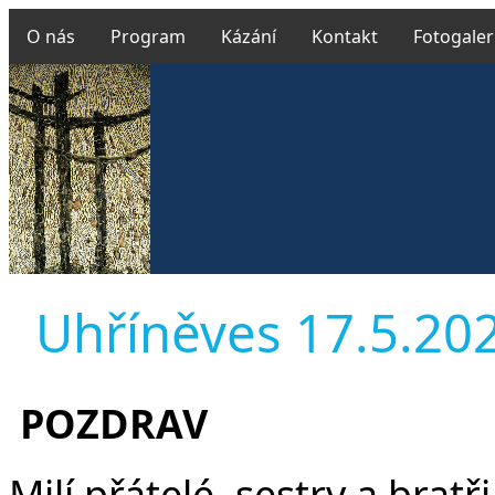
O nás
Program
Kázání
Kontakt
Fotogaler
Uhříněves 17.5.202
POZDRAV
Milí přátelé, sestry a brat