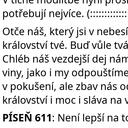
potřebují nejvíce. (:::::::::::::
Otče náš, který jsi v nebes
království tvé. Buď vůle tvá
Chléb náš vezdejší dej ná
viny, jako i my odpouštím
v pokušení, ale zbav nás o
království i moc i sláva na
PÍSEŇ 611
: Není lepší na 