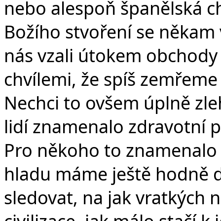
nebo alespoň španělská chř
Božího stvoření se někam v
nás vzali útokem obchody 
chvílemi, že spíš zemřeme
Nechci to ovšem úplně zle
lidí znamenalo zdravotní p
Pro někoho to znamenalo i
hladu máme ještě hodně d
sledovat, na jak vratkých 
civilizace, jak málo stačí 