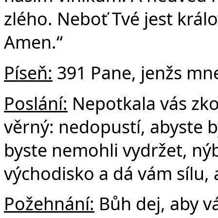
zlého. Neboť Tvé jest králo
Amen.“
Píseň:
391 Pane, jenžs mne
Poslání:
Nepotkala vás zkou
věrný: nedopustí, abyste 
byste nemohli vydržet, ný
východisko a dá vám sílu, 
Požehnání:
Bůh dej, aby v