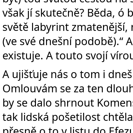
však jí skutečně? Běda, ó 
světě labyrint zmatenější,
(ve své dnešní podobě).“ A
existuje. A touto svojí víro
A ujišťuje nás o tom i dneš
Omlouvám se za ten dlouh
by se dalo shrnout Komen
tak lidská pošetilost chtěl
přesně o to v listu do Efezu