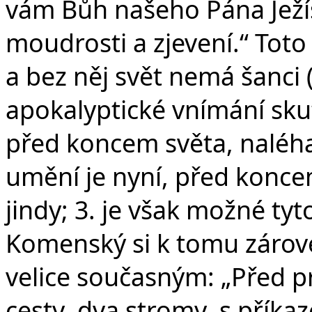
vám Bůh našeho Pána Ježíš
moudrosti a zjevení.“ Tot
a bez něj svět nemá šanc
apokalyptické vnímání skut
před koncem světa, naléhav
umění je nyní, před konce
jindy; 3. je však možné ty
Komenský si k tomu záro
velice současným: „Před pr
cesty, dva stromy, s příka