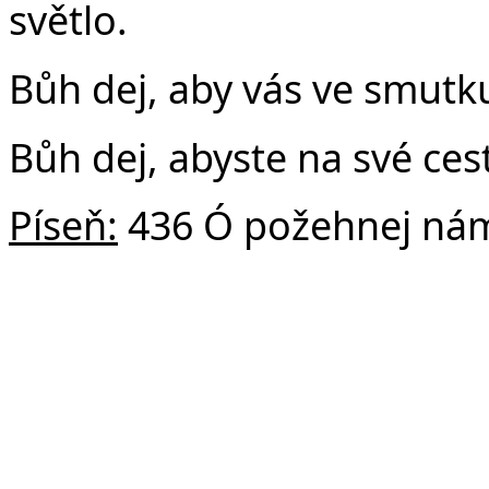
světlo.
Bůh dej, aby vás ve smutku
Bůh dej, abyste na své cest
Píseň:
436 Ó požehnej ná