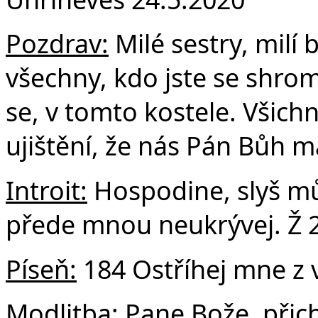
F
Pozdrav:
Milé sestry, milí b
všechny, kdo jste se shrom
se, v tomto kostele. Všic
ujištění, že nás Pán Bůh m
Introit:
Hospodine, slyš můj
přede mnou neukrývej. Ž 
Píseň:
184 Ostříhej mne z 
Modlitba:
Pane Bože, přich