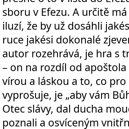
sboru v Efezu. A určitě má 
iluzí, že by už dosáhli jaké
ruce jakési dokonalé zjeve
autor rozehrává, je hra s t
– on na rozdíl od apoštola 
vírou a láskou a to, co pro
vyprošuje, je „aby vám Bůh
Otec slávy, dal ducha moud
poznali a osvíceným vnitřn