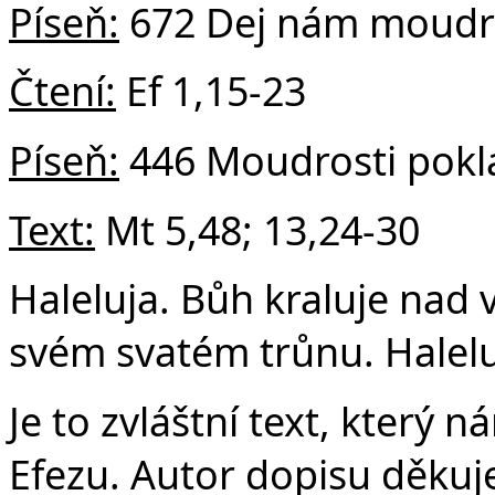
v
Píseň:
672 Dej nám moudr
Čtení:
Ef 1,15-23
Píseň:
446 Moudrosti pokl
Text:
Mt 5,48; 13,24-30
Haleluja. Bůh kraluje nad
svém svatém trůnu. Halelu
Je to zvláštní text, který n
Efezu. Autor dopisu děkuje