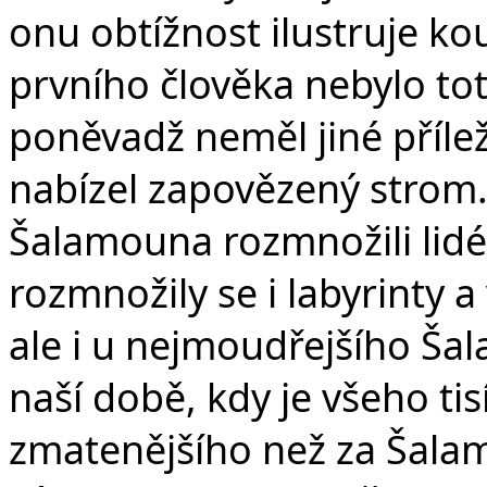
onu obtížnost ilustruje k
prvního člověka nebylo to
poněvadž neměl jiné přílež
nabízel zapovězený strom.
Šalamouna rozmnožili lidé
rozmnožily se i labyrinty a 
ale i u nejmoudřejšího Ša
naší době, kdy je všeho tisí
zmatenějšího než za Šalam