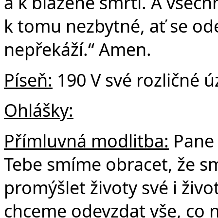
a k blažené smrti. A všec
k tomu nezbytné, ať se ode
nepřekáží.“ Amen.
Píseň:
190 V své rozličné ú
Ohlášky:
Přímluvná modlitba:
Pane 
Tebe smíme obracet, že sm
promýšlet životy své i život
chceme odevzdat vše, co n