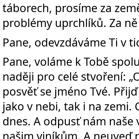
táborech, prosíme za země
problémy uprchlíků. Za ně
Pane, odevzdáváme Ti v tic
Pane, voláme k Tobě spolu 
naději pro celé stvoření: „
posvěť se jméno Tvé. Přijď
jako v nebi, tak i na zemi.
dnes. A odpusť nám naše v
našim viníkům. A neuveď n