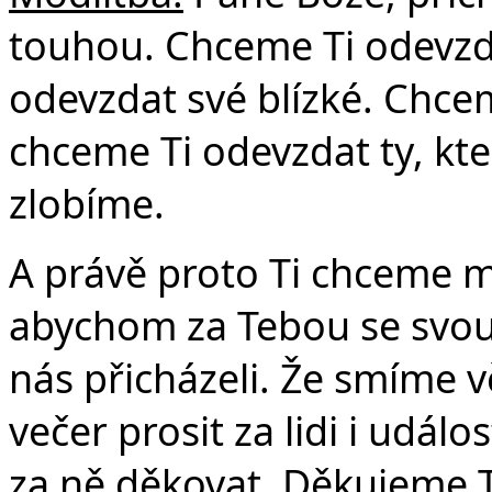
touhou. Chceme Ti odevzd
odevzdat své blízké. Chcem
chceme Ti odevzdat ty, kte
zlobíme.
A právě proto Ti chceme m
abychom za Tebou se svou
nás přicházeli. Že smíme v
večer prosit za lidi i udál
za ně děkovat. Děkujeme T