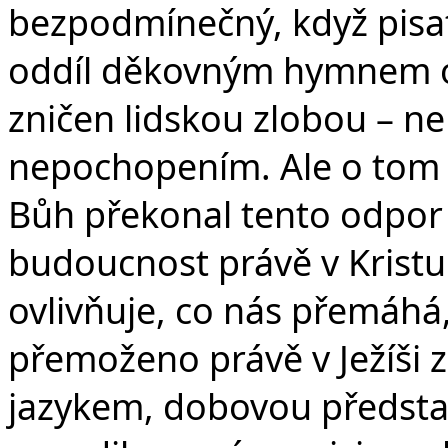
bezpodmínečný, když pisat
oddíl děkovným hymnem o K
zničen lidskou zlobou – n
nepochopením. Ale o tom t
Bůh překonal tento odpor t
budoucnost právě v Kristu.
ovlivňuje, co nás přemáhá
přemoženo právě v Ježíši
jazykem, dobovou představ