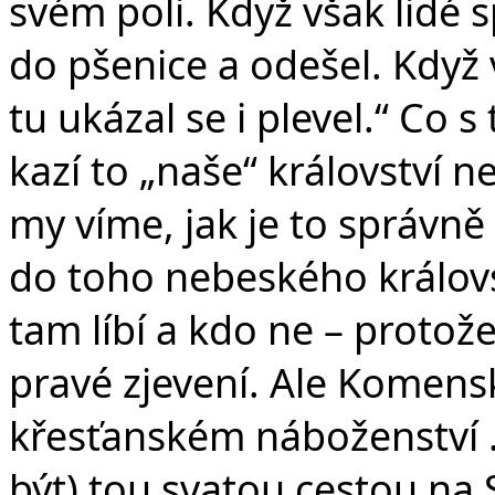
svém poli. Když však lidé sp
do pšenice a odešel. Když v
tu ukázal se i plevel.“ Co 
kazí to „naše“ království 
my víme, jak je to správn
do toho nebeského královs
tam líbí a kdo ne – protož
pravé zjevení. Ale Komensk
křesťanském náboženství … 
být) tou svatou cestou na 