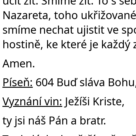
učit žít. Smíme žít. To s s
Nazareta, toho ukřižované
smíme nechat ujistit ve sp
hostině, ke které je každý 
Amen.
Píseň:
604 Buď sláva Bohu,
Vyznání vin:
Ježíši Kriste,
ty jsi náš Pán a bratr.