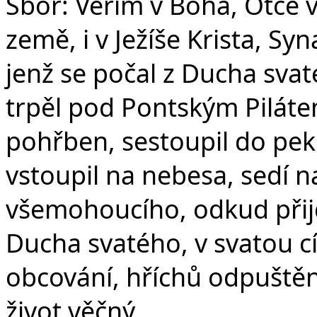
Sbor: Věřím v Boha, Otce 
země, i v Ježíše Krista, S
jenž se počal z Ducha svat
trpěl pod Pontským Pilátem
pohřben, sestoupil do peke
vstoupil na nebesa, sedí n
všemohoucího, odkud přijd
Ducha svatého, v svatou c
obcování, hříchů odpuštění
život věčný.