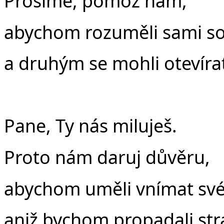
Prosíme, pomoz nám,
abychom rozuměli sami s
a druhým se mohli otevíra
Pane, Ty nás miluješ.
Proto nám daruj důvěru,
abychom uměli vnímat své
aniž bychom propadali str