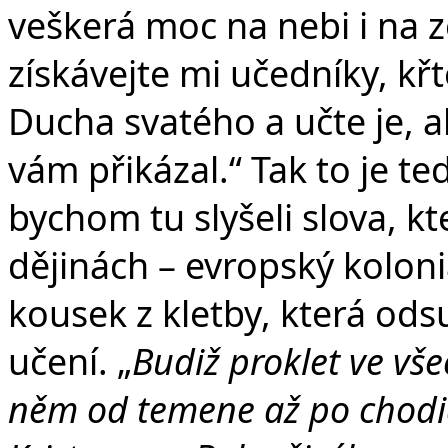
veškerá moc na nebi i na 
získávejte mi učedníky, křt
Ducha svatého a učte je, a
vám přikázal.“ Tak to je t
bychom tu slyšeli slova, kt
dějinách – evropský koloni
kousek z kletby, která odsu
učení. „
Budiž proklet ve vše
něm od temene až po chodid