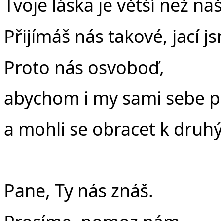
Tvoje láska je větší než na
Přijímáš nás takové, jací j
Proto nás osvoboď,
abychom i my sami sebe př
a mohli se obracet k druh
Pane, Ty nás znáš.