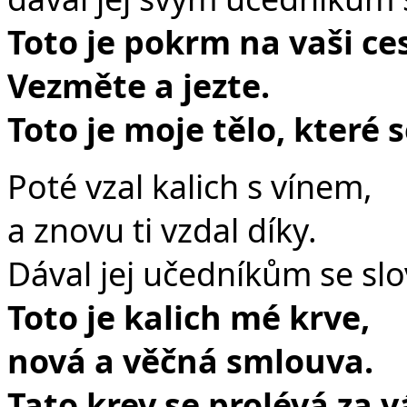
Toto je pokrm na vaši ce
Vezměte a jezte.
Toto je moje tělo, které 
Poté vzal kalich s vínem,
a znovu ti vzdal díky.
Dával jej učedníkům se slo
Toto je kalich mé krve,
nová a věčná smlouva.
Tato krev se prolévá za v