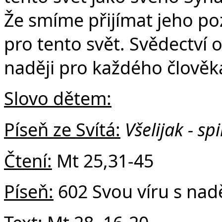
Č
Že smíme přijímat jeho po
pro tento svět. Svědectví o
naději pro každého člověk
Slovo dětem:
Píseň ze Svítá:
Všelijak - spi
Čtení:
Mt 25,31-45
Píseň:
602 Svou víru s nadě