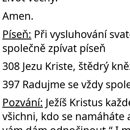
Amen.
Píseň:
Při vysluhování sv
společně zpívat píseň
308 Jezu Kriste, štědrý kn
397 Radujme se vždy spol
Pozvání:
Ježíš Kristus kaž
všichni, kdo se namáháte a