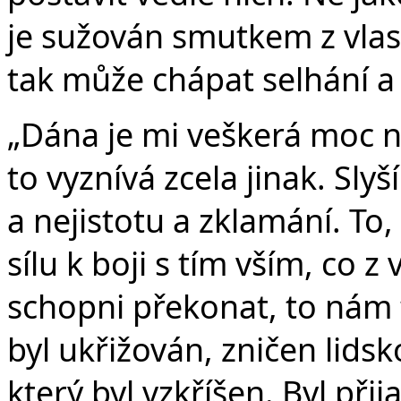
je sužován smutkem z vlast
tak může chápat selhání a 
„Dána je mi veškerá moc n
to vyznívá zcela jinak. Sl
a nejistotu a zklamání. To
sílu k boji s tím vším, co 
schopni překonat, to nám tu
byl ukřižován, zničen lidsko
který byl vzkříšen. Byl při