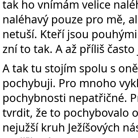
v
tak ho vnímám velice nalé
naléhavý pouze pro mě, ale 
netuší. Kteří jsou pouhými
zní to tak. A až příliš čast
A tak tu stojím spolu s on
pochybuji. Pro mnoho vyk
pochybnosti nepatřičné. P
tvrdit, že to pochybovalo 
nejužší kruh Ježíšových nás