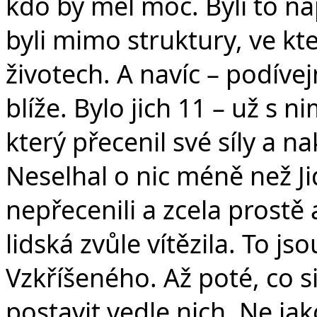
kdo by měl moc. Byli to napr
byli mimo struktury, ve kt
životech. A navíc – podíve
blíže. Bylo jich 11 – už s ni
který přecenil své síly a 
Neselhal o nic méně než Jid
nepřecenili a zcela prostě a
lidská zvůle vítězila. To js
Vzkříšeného. Až poté, co 
postavit vedle nich. Ne jak