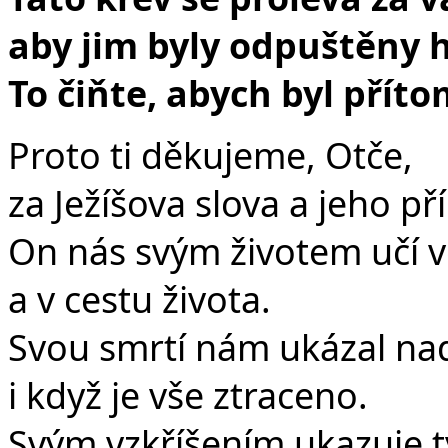
aby jim byly odpuštěny h
To čiňte, abych byl přít
Proto ti děkujeme, Otče,
za Ježíšova slova a jeho pří
On nás svým životem učí vě
a v cestu života.
Svou smrtí nám ukázal nadě
i když je vše ztraceno.
Svým vzkříšením ukazuje t