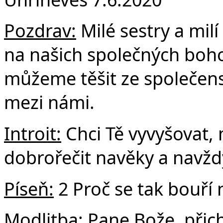
F
Pozdrav:
Milé sestry a milí 
na našich společných boho
můžeme těšit ze společenst
mezi námi.
Introit:
Chci Tě vyvyšovat,
dobrořečit navěky a navžd
Píseň:
2 Proč se tak bouří
Modlitba:
Pane Bože, přic