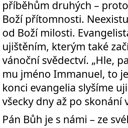
příběhům druhých – proto
Boží přítomnosti. Neexistuj
od Boží milosti. Evangelist
ujištěním, kterým také za
vánoční svědectví. „Hle, p
mu jméno Immanuel, to jes
konci evangelia slyšíme uji
všecky dny až po skonání 
Pán Bůh je s námi – ze své