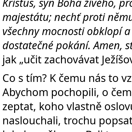
Kristus, syn Boha živého, p
majestátu; nechť proti něm
všechny mocnosti obklopí a z
dostatečné pokání. Amen, s
jak „učit zachovávat Ježíšo
Co s tím? K čemu nás to vz
Abychom pochopili, o čem 
zeptat, koho vlastně oslov
naslouchali, trochu popsat.