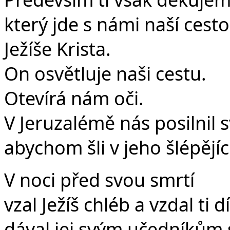
který jde s námi naší cesto
Ježíše Krista.
On osvětluje naši cestu.
Otevírá nám oči.
V Jeruzalémě nás posilnil 
abychom šli v jeho šlépějíc
V noci před svou smrtí
vzal Ježíš chléb a vzdal ti d
dával jej svým učedníkům s