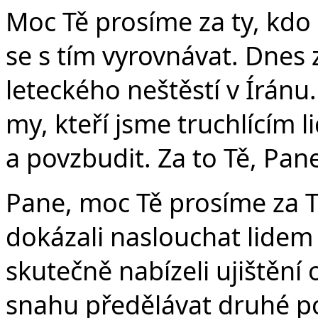
Moc Tě prosíme za ty, kdo z
se s tím vyrovnávat. Dnes 
leteckého neštěstí v Írán
my, kteří jsme truchlícím l
a povzbudit. Za to Tě, Pan
Pane, moc Tě prosíme za T
dokázali naslouchat lide
skutečně nabízeli ujištění 
snahu předělávat druhé po