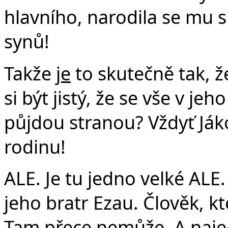
hlavního, narodila se mu 
synů!
Takže
je
to skutečně tak, 
si být jistý, že se vše v jeh
půjdou stranou? Vždyť Ják
rodinu!
ALE. Je tu jedno velké AL
jeho bratr Ezau. Člověk, k
Tam přece nemůže. A najed