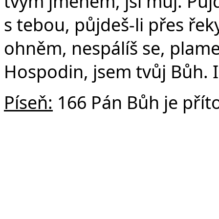
tvým jménem, jsi můj. Půjd
s tebou, půjdeš-li přes řek
ohněm, nespálíš se, plame
Hospodin, jsem tvůj Bůh. I
Píseň:
166 Pán Bůh je pří