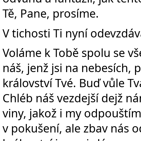
Tě, Pane, prosíme.
V tichosti Ti nyní odevzdá
Voláme k Tobě spolu se vše
náš, jenž jsi na nebesích, 
království Tvé. Buď vůle Tvá
Chléb náš vezdejší dejž n
viny, jakož i my odpouští
v pokušení, ale zbav nás o