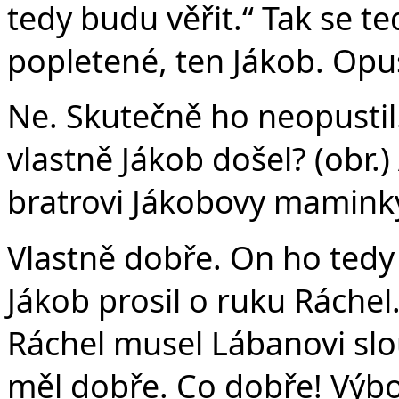
tedy budu věřit.“ Tak se t
popletené, ten Jákob. Opus
Ne. Skutečně ho neopustil
vlastně Jákob došel? (obr.
bratrovi Jákobovy maminky
Vlastně dobře. On ho tedy
Jákob prosil o ruku Ráchel
Ráchel musel Lábanovi slouž
měl dobře. Co dobře! Výbor