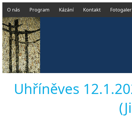
O nás
Program
Kázání
Kontakt
Fotogaler
Uhříněves 12.1.20
(J