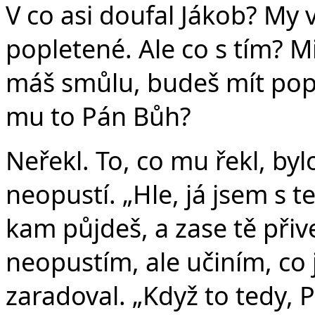
V co asi doufal Jákob? My 
popletené. Ale co s tím? M
máš smůlu, budeš mít popl
mu to Pán Bůh?
Neřekl. To, co mu řekl, byl
neopustí. „Hle, já jsem s t
kam půjdeš, a zase tě přiv
neopustím, ale učiním, co js
zaradoval. „Když to tedy, P