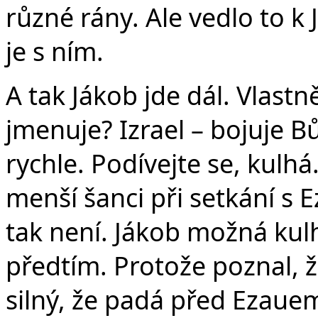
různé rány. Ale vedlo to 
je s ním.
A tak Jákob jde dál. Vlastně
jmenuje? Izrael – bojuje Bů
rychle. Podívejte se, kulhá
menší šanci při setkání s 
tak není. Jákob možná kulhá
předtím. Protože poznal, ž
silný, že padá před Ezauem