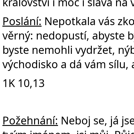
království i moc i sláva na
Poslání:
Nepotkala vás zkou
věrný: nedopustí, abyste 
byste nemohli vydržet, ný
východisko a dá vám sílu, 
1K 10,13
Požehnání:
Neboj se, já js