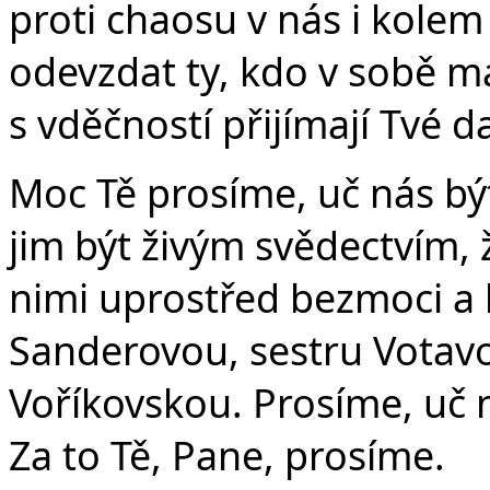
proti chaosu v nás i kolem 
odevzdat ty, kdo v sobě maj
s vděčností přijímají Tvé d
Moc Tě prosíme, uč nás b
jim být živým svědectvím, 
nimi uprostřed bezmoci a 
Sanderovou, sestru Votavo
Voříkovskou. Prosíme, uč ná
Za to Tě, Pane, prosíme.