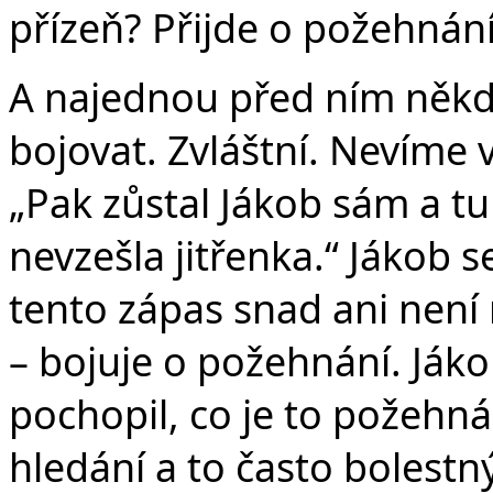
přízeň? Přijde o požehnán
A najednou před ním někdo
bojovat. Zvláštní. Nevíme 
„Pak zůstal Jákob sám a tu
nevzešla jitřenka.“ Jákob s
tento zápas snad ani není
– bojuje o požehnání. Ják
pochopil, co je to požehnán
hledání a to často bolestný