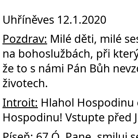
F
Uhříněves 12.1.2020
Pozdrav:
Milé děti, milé se
na bohoslužbách, při který
že to s námi Pán Bůh nevzd
životech.
Introit:
Hlahol Hospodinu c
Hospodinu! Vstupte před J
Píseň:
67 Ó, Pane, smiluj 