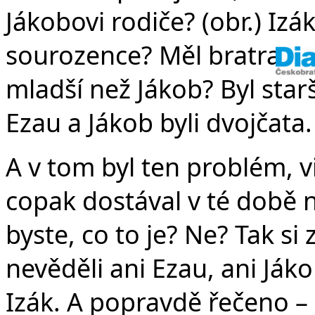
Jákobovi rodiče? (obr.) Iz
sourozence? Měl bratra Ez
mladší než Jákob? Byl starš
Ezau a Jákob byli dvojčata. 
A v tom byl ten problém, v
copak dostával v té době n
byste, co to je? Ne? Tak si
nevěděli ani Ezau, ani Ják
Izák. A popravdě řečeno – 