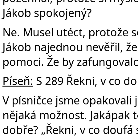
Jákob spokojený?
Ne. Musel utéct, protože s
Jákob najednou nevěřil, 
pomoci. Že by zafungovalo
Píseň:
S 289 Řekni, v co do
V písničce jsme opakovali 
nějaká možnost. Jakápak to
dobře? „Řekni, v co doufá s