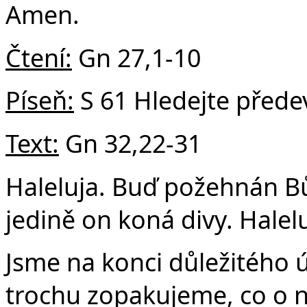
v
Amen.
Čtení:
Gn 27,1-10
Píseň:
S 61 Hledejte přede
Text:
Gn 32,22-31
Haleluja. Buď požehnán B
jedině on koná divy. Halelu
Jsme na konci důležitého ú
trochu zopakujeme, co o n