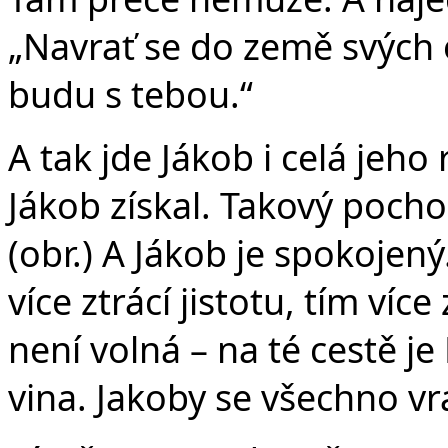
„Navrať se do země svých o
budu s tebou.“
A tak jde Jákob i celá jeh
Jákob získal. Takový poch
(obr.) A Jákob je spokojený
více ztrácí jistotu, tím víc
není volná – na té cestě je
vina. Jakoby se všechno vra