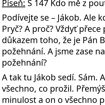
Píseň:
S 147 Kdo mě z pou
Podívejte se – Jákob. Ale kd
Pryč? A proč? Vždyť přece p
důkazem toho, že je Pán B
požehnání. A jsme zase na 
požehnání?
A tak tu Jákob sedí. Sám. 
všechno, co prožil. Přemýšl
minulost a on o všechno při