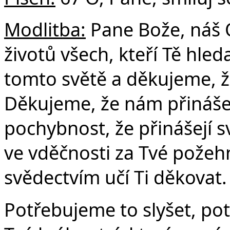
Modlitba:
Pane Bože, náš 
Č
životů všech, kteří Tě hleda
tomto světě a děkujeme, ž
Děkujeme, že nám přinášejí
pochybnost, že přinášejí sv
ve vděčnosti za Tvé požeh
svědectvím učí Ti děkovat.
Potřebujeme to slyšet, po