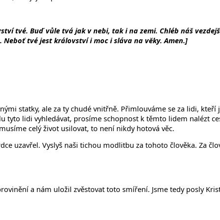
ovství tvé. Buď vůle tvá jak v nebi, tak i na zemi. Chléb náš vez
Neboť tvé jest království i moc i sláva na věky. Amen.]
statky, ale za ty chudé vnitřně. Přimlouváme se za lidi, kteří js
ílu tyto lidi vyhledávat, prosíme schopnost k těmto lidem nalézt c
musíme celý život usilovat, to není nikdy hotová věc.
ce uzavřel. Vyslyš naši tichou modlitbu za tohoto člověka. Za
provinění a nám uložil zvěstovat toto smíření. Jsme tedy posly Kr