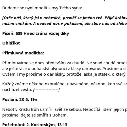
Budeme se nyní modlit slovy Tvého syna:
[
Otče náš, který jsi v nebesích, posvěť se jméno tvé. Přijď král
našim viníkům. A neuveď nás v pokušení, ale zbav nás od zlého. 
Píseň: 639 Hned zrána vzdej díky
Ohlášky:
Přímluvná modlitba:
Přimlouváme se dnes především za chudé. Ne snad chudé hmotnými 
ale ještě více o bohatství plynoucí z lásky darované. Prosíme o s
Ovšem i my prosíme o dar lásky, protože láska je statek, o který 
Každý známe někoho okoralého, unaveného, někoho, kdo své srd
nacházet cestu.
[-----------------]
Poslání: 2K 5, 19n
Neboť v Kristu Bůh usmířil svět se sebou. Nepočítá lidem jejich 
prosíme: dejte se smířit s Bohem.
Požehnání: 2. Korintským, 13:13