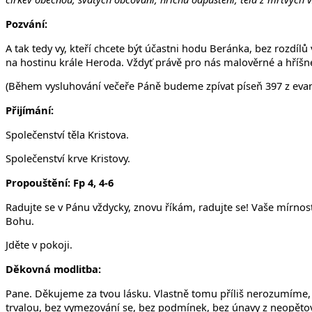
Pozvání:
A tak tedy vy, kteří chcete být účastni hodu Beránka, bez rozdí
na hostinu krále Heroda. Vždyť právě pro nás malověrné a hříšné
(Během vysluhování večeře Páně budeme zpívat píseň 397 z evan
Přijímání:
Společenství těla Kristova.
Společenství krve Kristovy.
Propouštění: Fp 4, 4-6
Radujte se v Pánu vždycky, znovu říkám, radujte se! Vaše mírnost
Bohu.
Jděte v pokoji.
Děkovná modlitba:
Pane. Děkujeme za tvou lásku. Vlastně tomu příliš nerozumíme, al
trvalou, bez vymezování se, bez podmínek, bez únavy z neopětov