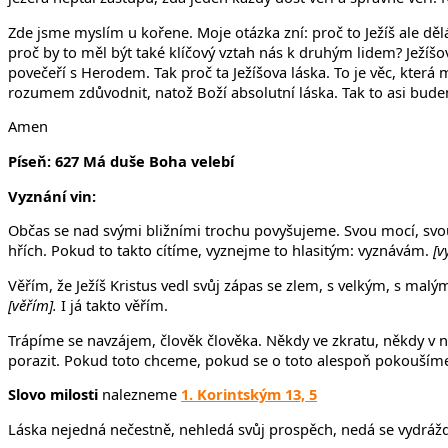
Zde jsme myslím u kořene. Moje otázka zní: proč to Ježíš ale dělá?
proč by to měl být také klíčový vztah nás k druhým lidem? Ježíšo
povečeří s Herodem. Tak proč ta Ježíšova láska. To je věc, která
rozumem zdůvodnit, natož Boží absolutní láska. Tak to asi budem
Amen
Píseň: 627 Má duše Boha velebí
Vyznání vin:
Občas se nad svými bližními trochu povyšujeme. Svou mocí, svo
hřích. Pokud to takto cítíme, vyznejme to hlasitým: vyznávám.
[v
Věřím, že Ježíš Kristus vedl svůj zápas se zlem, s velkým, s malým
[věřím].
I já takto věřím.
Trápíme se navzájem, člověk člověka. Někdy ve zkratu, někdy v n
porazit. Pokud toto chceme, pokud se o toto alespoň pokouším
Slovo milosti
nalezneme
1. Korintským 13, 5
Láska nejedná nečestně, nehledá svůj prospěch, nedá se vydráždi