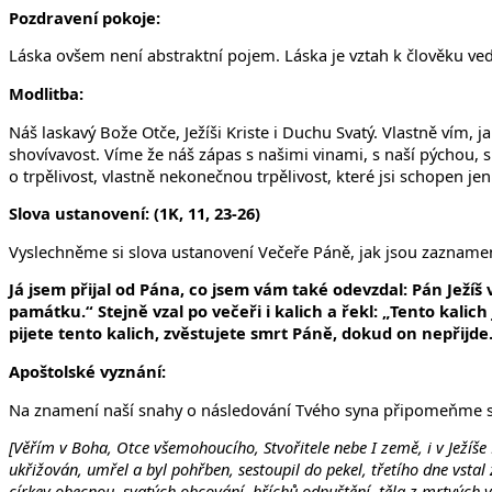
Pozdravení pokoje:
Láska ovšem není abstraktní pojem. Láska je vztah k člověku v
Modlitba:
Náš laskavý Bože Otče, Ježíši Kriste i Duchu Svatý. Vlastně vím
shovívavost. Víme že náš zápas s našimi vinami, s naší pýchou, s
o trpělivost, vlastně nekonečnou trpělivost, které jsi schopen jen 
Slova ustanovení: (1K, 11, 23-26)
Vyslechněme si slova ustanovení Večeře Páně, jak jsou zazname
Já jsem přijal od Pána, co jsem vám také odevzdal: Pán Ježíš v 
památku.“ Stejně vzal po večeři i kalich a řekl: „Tento kalic
pijete tento kalich, zvěstujete smrt Páně, dokud on nepřijde
Apoštolské vyznání:
Na znamení naší snahy o následování Tvého syna připomeňme si v
[Věřím v Boha, Otce všemohoucího, Stvořitele nebe I země, i v Ježíše
ukřižován, umřel a byl pohřben, sestoupil do pekel, třetího dne vsta
církev obecnou, svatých obcování, hříchů odpuštění, těla z mrtvých vz