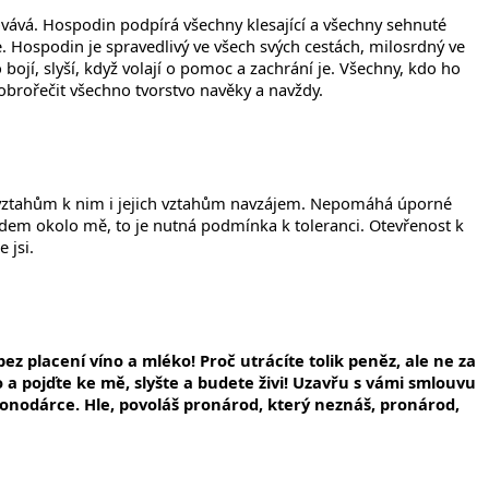
tovává. Hospodin podpírá všechny klesající a všechny sehnuté
je. Hospodin je spravedlivý ve všech svých cestách, milosrdný ve
bojí, slyší, když volají o pomoc a zachrání je. Všechny, kdo ho
brořečit všechno tvorstvo navěky a navždy.
m vztahům k nim i jejich vztahům navzájem. Nepomáhá úporné
idem okolo mě, to je nutná podmínka k toleranci. Otevřenost k
 jsi.
ez placení víno a mléko! Proč utrácíte tolik peněz, ale ne za
 a pojďte ke mě, slyšte a budete živi! Uzavřu s vámi smlouvu
nodárce. Hle, povoláš pronárod, který neznáš, pronárod,