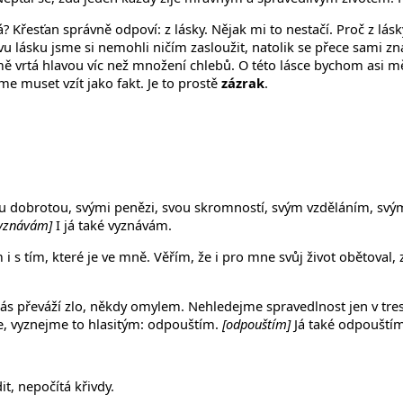
 Křesťan správně odpoví: z lásky. Nějak mi to nestačí. Proč z lásky
vu lásku jsme si nemohli ničím zasloužit, natolik se přece sami zná
 mě vrtá hlavou víc než množení chlebů. O této lásce bychom asi mě
e muset vzít jako fakt. Je to prostě
zázrak
.
u dobrotou, svými penězi, svou skromností, svým vzděláním, svý
yznávám]
I já také vyznávám.
 i s tím, které je ve mně. Věřím, že i pro mne svůj život obětoval, z
ás převáží zlo, někdy omylem. Nehledejme spravedlnost jen v trest
e, vyznejme to hlasitým: odpouštím.
[odpouštím]
Já také odpouštím
t, nepočítá křivdy.