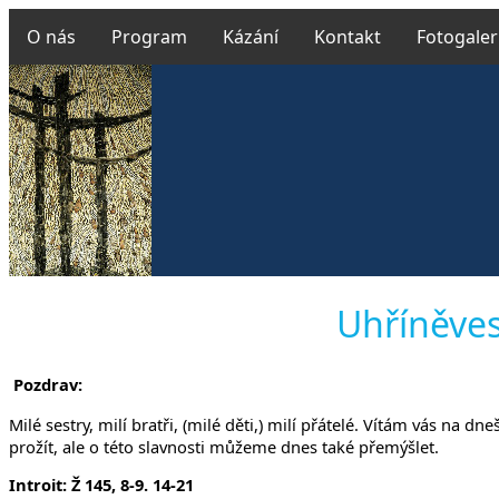
O nás
Program
Kázání
Kontakt
Fotogaler
Českobratr
Uhříněves
Pozdrav:
v Uhř
Milé sestry, milí bratři, (milé děti,) milí přátelé. Vítám vás na
prožít, ale o této slavnosti můžeme dnes také přemýšlet.
Introit: Ž 145, 8-9. 14-21