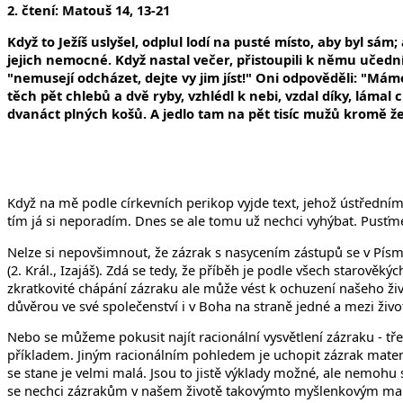
2. čtení: Matouš 14, 13-21
Když to Ježíš uslyšel, odplul lodí na pusté místo, aby byl sám;
jejich nemocné. Když nastal večer, přistoupili k němu učedníci 
"nemusejí odcházet, dejte vy jim jíst!" Oni odpověděli: "Máme
těch pět chlebů a dvě ryby, vzhlédl k nebi, vzdal díky, lámal
dvanáct plných košů. A jedlo tam na pět tisíc mužů kromě že
Když na mě podle církevních perikop vyjde text, jehož ústředním
tím já si neporadím. Dnes se ale tomu už nechci vyhýbat. Pusťm
Nelze si nepovšimnout, že zázrak s nasycením zástupů se v Písmu
(2. Král., Izajáš). Zdá se tedy, že příběh je podle všech starověk
zkratkovité chápání zázraku ale může vést k ochuzení našeho život
důvěrou ve své společenství i v Boha na straně jedné a mezi živo
Nebo se můžeme pokusit najít racionální vysvětlení zázraku - třeba
příkladem. Jiným racionálním pohledem je uchopit zázrak mate
se stane je velmi malá. Jsou to jistě výklady možné, ale nemohu 
se nechci zázrakům v našem životě takovýmto myšlenkovým man