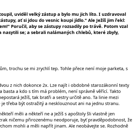
oupil, uviděl velký zástup a bylo mu jich líto. I uzdravoval
tupy, ať si jdou do vesnic koupi jídlo." Ale Ježíš jim řekl:
em!" Poručil, aby se zástupy rozsadily po trávě. Potom vzal
a nasytili se; a sebrali nalámaných chlebů, které zbyly,
m, trochu se mi zrychlí tep. Tohle přece není moje parketa, s
dvou z nich dokonce 2x. Lze najít i obdobné starozákonní texty
mí a basta a kdo s tím má problém, není správně věřící. Takto
ostará Ježíš, tak bratři a sestry určitě ano. Ta linie mezi
 je třeba být ostražitý a nesklouznout ani na jednu stranu.
teří měli a někteří ne a Ježíš s apoštoly šli vlastně jen
ázrak ničemu přirozenému neodporuje, byť pravděpodobnost, že
 bychom mohli a měli napřít jinam. Ale neobávejte se. Rozhodně