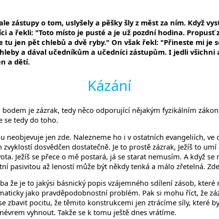
 ale zástupy o tom, uslyšely a pěšky šly z měst za ním. Když vyst
a řekli: "Toto místo je pusté a je už pozdní hodina. Propusť zás
 tu jen pět chlebů a dvě ryby." On však řekl: "Přineste mi je s
 chleby a dával učedníkům a učedníci zástupům. I jedli všichni 
n a dětí.
Kázání
 bodem je zázrak, tedy něco odporující nějakým fyzikálním zákonů
e se tedy do toho.
 neobjevuje jen zde. Nalezneme ho i v ostatních evangeliích, ve 
ých zvyklostí dosvědčen dostatečně. Je to prostě zázrak, Ježíš to u
a. Ježíš se přece o mě postará, já se starat nemusím. A když se nep
tní pasivitou až leností může být někdy tenká a málo zřetelná. Zde
 že je to jakýsi básnický popis vzájemného sdílení zásob, které něk
maticky jako pravděpodobnostní problém. Pak si mohu říct, že z
se zbavit pocitu, že těmito konstrukcemi jen ztrácíme síly, které
évrem vyhnout. Takže se k tomu ještě dnes vrátíme.