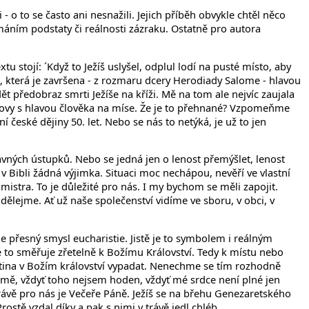
 o to se často ani nesnažili. Jejich příběh obvykle chtěl něco
máním podstaty či reálnosti zázraku. Ostatně pro autora
 stojí: ´Když to Ježíš uslyšel, odplul lodí na pusté místo, aby
e, která je završena - z rozmaru dcery Herodiady Salome - hlavou
ět předobraz smrti Ježíše na kříži. Mě na tom ale nejvíc zaujala
odovy s hlavou člověka na míse. Že je to přehnané? Vzpomeňme
í české dějiny 50. let. Nebo se nás to netýká, je už to jen
vných ústupků. Nebo se jedná jen o lenost přemýšlet, lenost
v Bibli žádná výjimka. Situaci moc nechápou, nevěří ve vlastní
mistra. To je důležité pro nás. I my bychom se měli zapojit.
 dělejme. Ať už naše společenství vidíme ve sboru, v obci, v
e přesný smysl eucharistie. Jistě je to symbolem i reálným
lé to směřuje zřetelně k Božímu Království. Tedy k místu nebo
ostina v Božím království vypadat. Nenechme se tím rozhodně
 i mě, vždyť toho nejsem hoden, vždyť mé srdce není plné jen
právě pro nás je Večeře Páně. Ježíš se na břehu Genezaretského
ostě vzdal díky a pak s nimi v trávě jedl chléb.