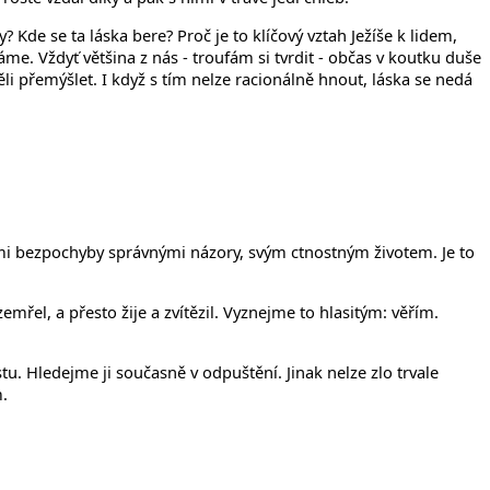
? Kde se ta láska bere? Proč je to klíčový vztah Ježíše k lidem,
me. Vždyť většina z nás - troufám si tvrdit - občas v koutku duše
li přemýšlet. I když s tím nelze racionálně hnout, láska se nedá
mi bezpochyby správnými názory, svým ctnostným životem. Je to
emřel, a přesto žije a zvítězil. Vyznejme to hlasitým: věřím.
u. Hledejme ji současně v odpuštění. Jinak nelze zlo trvale
.