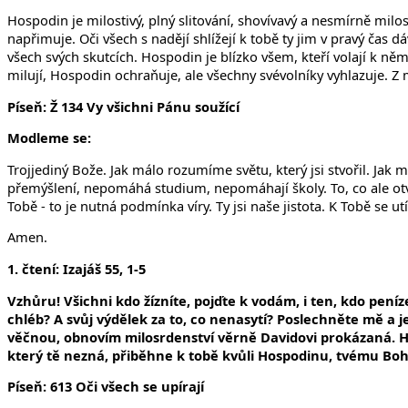
Hospodin je milostivý, plný slitování, shovívavý a nesmírně milo
napřimuje. Oči všech s nadějí shlížejí k tobě ty jim v pravý čas 
všech svých skutcích. Hospodin je blízko všem, kteří volají k něm
milují, Hospodin ochraňuje, ale všechny svévolníky vyhlazuje. 
Píseň:
Ž 134 Vy všichni Pánu soužící
Modleme se:
Trojjediný Bože. Jak málo rozumíme světu, který jsi stvořil. 
přemýšlení, nepomáhá studium, nepomáhají školy. To, co ale otv
Tobě - to je nutná podmínka víry. Ty jsi naše jistota. K Tobě se 
Amen.
1. čtení: Izajáš 55, 1-5
Vzhůru! Všichni kdo žízníte, pojďte k vodám, i ten, kdo peníz
chléb? A svůj výdělek za to, co nenasytí? Poslechněte mě a j
věčnou, obnovím milosrdenství věrně Davidovi prokázaná. H
který tě nezná, přiběhne k tobě kvůli Hospodinu, tvému Bohu,
Píseň: 613 Oči všech se upírají