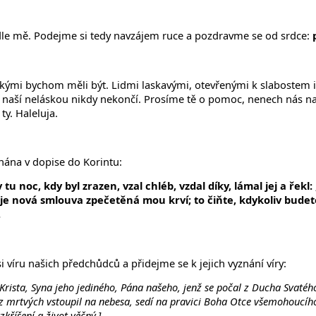
edle mě. Podejme si tedy navzájem ruce a pozdravme se od srdce:
, jakými bychom měli být. Lidmi laskavými, otevřenými k slabostem 
 naší neláskou nikdy nekončí. Prosíme tě o pomoc, nenech nás na t
ty. Haleluja.
nána v dopise do Korintu:
tu noc, kdy byl zrazen, vzal chléb, vzdal díky, lámal jej a řekl
h je nová smlouva zpečetěná mou krví; to čiňte, kdykoliv budet
.
íru našich předchůdců a přidejme se k jejich vyznání víry:
 Krista, Syna jeho jediného, Pána našeho, jenž se počal z Ducha Svatéh
l z mrtvých vstoupil na nebesa, sedí na pravici Boha Otce všemohoucíh
kříšení a život věčný.]