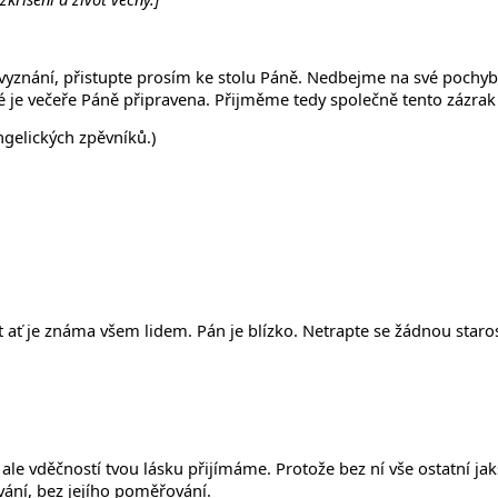
lů vyznání, přistupte prosím ke stolu Páně. Nedbejme na své pochyb
 je večeře Páně připravena. Přijměme tedy společně tento zázrak z
gelických zpěvníků.)
 ať je známa všem lidem. Pán je blízko. Netrapte se žádnou starost
e vděčností tvou lásku přijímáme. Protože bez ní vše ostatní jaksi 
ání, bez jejího poměřování.