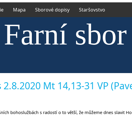
ie
Mapa
Sborové dopisy
Staršovstvo
Farní sbor
ské církve
 2.8.2020 Mt 14,13-31 VP (Pav
íněvsi a Ří
 dnešních bohoslužbách s radostí o to větší, že můžeme dnes slavit