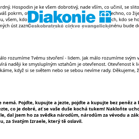
srdný. Hospodin je ke všem dobrotivý, nade vším, co učinil, se sli
dáváš pokrm, otevíráš svou ruku a ve své přízni sytíš všechno, co ži
u, všem, kdo ho volají opravdově. Vyplňuje přání všech, kdo se ho 
Z mých úst zazní chvála Hospodinu, jeho přesvatému jménu bude do
Jak málo rozumíme Tvému stvoření - lidem. Jak málo rozumíme svý
írá naději ke smysluplným vztahům je otevřenost. Otevřenost k l
utíkáme, když si se světem nebo se sebou nevíme rady. Děkujeme, že
e nemá. Pojďte, kupujte a jezte, pojďte a kupujte bez peněz a b
ezte, co je dobré, ať se vaše duše kochá tukem! Nakloňte ucho
le, dal jsem ho za svědka národům, národům za vévodu a záko
 za Svatým Izraele, který tě oslavil.