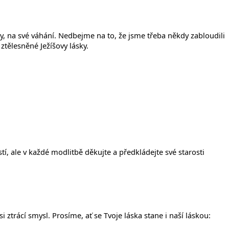
y, na své váhání. Nedbejme na to, že jsme třeba někdy zabloudili
tělesněné Ježíšovy lásky.
í, ale v každé modlitbě děkujte a předkládejte své starosti
ztrácí smysl. Prosíme, ať se Tvoje láska stane i naší láskou: