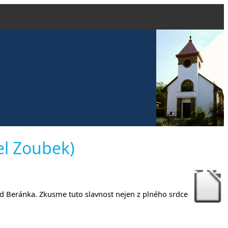
 evangelick
el Zoubek)
čanech
 Hod Beránka. Zkusme tuto slavnost nejen z plného srdce