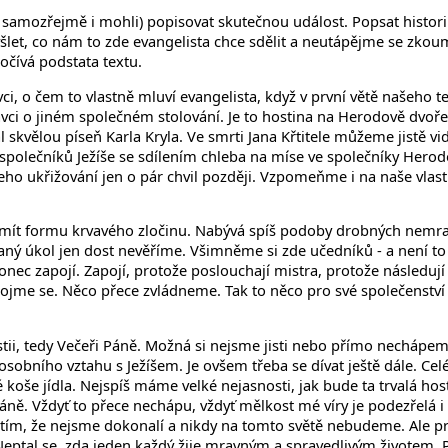
samozřejmě i mohli) popisovat skutečnou událost. Popsat historii -
šlet, co nám to zde evangelista chce sdělit a neutápějme se zkou
očívá podstata textu.
 o čem to vlastně mluví evangelista, když v první větě našeho textu
stavci o jiném společném stolování. Je to hostina na Herodově dvoř
 skvělou píseň Karla Kryla. Ve smrti Jana Křtitele můžeme jistě vid
 společníků Ježíše se sdílením chleba na míse ve společníky Her
jeho ukřižování jen o pár chvil později. Vzpomeňme i na naše vlastn
í mít formu krvavého zločinu. Nabývá spíš podoby drobných nemra
aný úkol jen dost nevěříme. Všimněme si zde učedníků - a není to 
nec zapojí. Zapojí, protože poslouchají mistra, protože následují 
Zapojme se. Něco přece zvládneme. Tak to něco pro své společenství
stii, tedy Večeři Páně. Možná si nejsme jisti nebo přímo nechápem
 osobního vztahu s Ježíšem. Je ovšem třeba se dívat ještě dále. Ce
é koše jídla. Nejspíš máme velké nejasnosti, jak bude ta trvalá h
ři Páně. Vždyť to přece nechápu, vždyť mělkost mé víry je podezřelá
t s tím, že nejsme dokonalí a nikdy na tomto světě nebudeme. Ale 
Neptal se, zda jeden každý žije mravným a spravedlivým životem. Pr