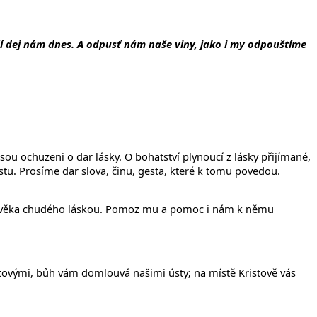
dejší dej nám dnes. A odpusť nám naše viny, jako i my odpouštíme
ou ochuzeni o dar lásky. O bohatství plynoucí z lásky přijímané,
estu. Prosíme dar slova, činu, gesta, které k tomu povedou.
 člověka chudého láskou. Pomoz mu a pomoc i nám k němu
istovými, bůh vám domlouvá našimi ústy; na místě Kristově vás