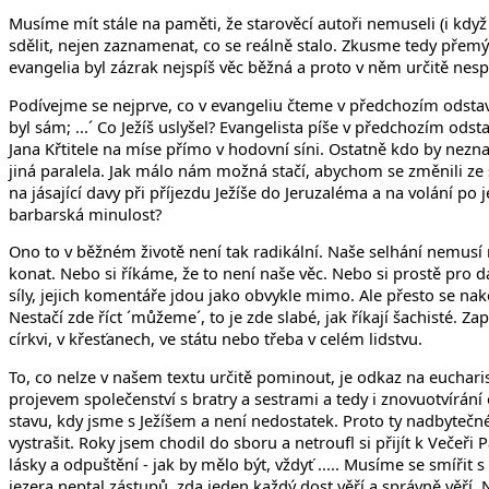
Musíme mít stále na paměti, že starověcí autoři nemuseli (i když 
sdělit, nejen zaznamenat, co se reálně stalo. Zkusme tedy přemý
evangelia byl zázrak nejspíš věc běžná a proto v něm určitě nesp
Podívejme se nejprve, co v evangeliu čteme v předchozím odstavci,
byl sám; ...´ Co Ježíš uslyšel? Evangelista píše v předchozím od
Jana Křtitele na míse přímo v hodovní síni. Ostatně kdo by neznal
jiná paralela. Jak málo nám možná stačí, abychom se změnili ze
na jásající davy při příjezdu Ježíše do Jeruzaléma a na volání po 
barbarská minulost?
Ono to v běžném životě není tak radikální. Naše selhání nemus
konat. Nebo si říkáme, že to není naše věc. Nebo si prostě pro d
síly, jejich komentáře jdou jako obvykle mimo. Ale přesto se nako
Nestačí zde říct ´můžeme´, to je zde slabé, jak říkají šachisté. 
církvi, v křesťanech, ve státu nebo třeba v celém lidstvu.
To, co nelze v našem textu určitě pominout, je odkaz na euchari
projevem společenství s bratry a sestrami a tedy i znovuotvírání
stavu, kdy jsme s Ježíšem a není nedostatek. Proto ty nadbytečn
vystrašit. Roky jsem chodil do sboru a netroufl si přijít k Veče
lásky a odpuštění - jak by mělo být, vždyť ..... Musíme se smíři
jezera neptal zástupů, zda jeden každý dost věří a správně věří. 