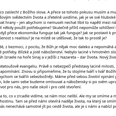
co zaslechl z Božího slova. A přece se tohoto pokusu musím a mus
Ježíšovým svědectvím života a zřetelně uvidíme, jak je ve své hlubo
hrany – jen abychom si nemuseli nechat líbit to napětí mezi náro
ilí někdy použít potřebujeme? Skutečně příliš nepomůže vzhlížení k 
dyž přece ekonomika funguje tak jak funguje? Jak se postavit k p
nost s realitou? Je na místě se utěšovat, že tak to prostě je?
 lidé, z bezmoci, z pocitu, že Bůh je nějak moc daleko a nepomáhá
své potřeby. Blízké a jisté náboženství. Nebylo laciné v hmotném sl
 Izraele na hoře Sinaj a v Ježíši z Nazareta – dar života. Nový živ
atoušově evangeliu. Právě o nebezpečí představy laciné milosti, 
o napomínání. Znovu si připomeňme, že tu stojíme tváří v tvář Bož
bychom se tvářili sebezbožněji. Máme před sebou životní vyznání 
m, kde sami sebe budeme omlouvat a nábožensky si po svém uprav
 pro nás, pro naše okolí i pro celé stvoření.
 a to, co v zrcadle vidíme, se nám moc nelíbí. Ale my se smíme a
hostinu. Tam se před námi otevírá naděje života, na který se smím
 nás nenechává samotné jít po cestě života, ale je s námi a nabízí 