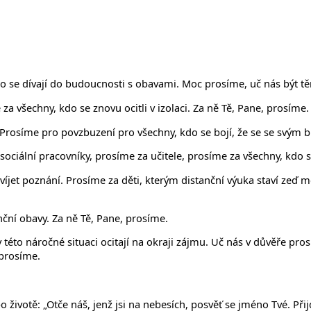
 se dívají do budoucnosti s obavami. Moc prosíme, uč nás být tě
a všechny, kdo se znovu ocitli v izolaci. Za ně Tě, Pane, prosíme.
 Prosíme pro povzbuzení pro všechny, kdo se bojí, že se se svým b
ciální pracovníky, prosíme za učitele, prosíme za všechny, kdo se 
jet poznání. Prosíme za děti, kterým distanční výuka staví zeď me
nční obavy. Za ně Tě, Pane, prosíme.
 této náročné situaci ocitají na okraji zájmu. Uč nás v důvěře pros
 prosíme.
životě: „Otče náš, jenž jsi na nebesích, posvěť se jméno Tvé. Přijď