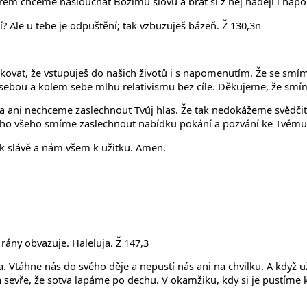
kterém chceme naslouchat Božímu slovu a brát si z něj naději i nap
í? Ale u tebe je odpuštění; tak vzbuzuješ bázeň. Ž 130,3n
ovat, že vstupuješ do našich životů i s napomenutím. Že se smíme
ebou a kolem sebe mlhu relativismu bez cíle. Děkujeme, že smíme 
ani nechceme zaslechnout Tvůj hlas. Že tak nedokážeme svědčit a
 toho všeho smíme zaslechnout nabídku pokání a pozvání ke Tvému 
 k slávě a nám všem k užitku. Amen.
 rány obvazuje. Haleluja. Ž 147,3
gelia. Vtáhne nás do svého děje a nepustí nás ani na chvilku. A k
 a sevře, že sotva lapáme po dechu. V okamžiku, kdy si je pustíme 