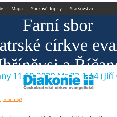
ie
Mapa
Sborové dopisy
Staršovstvo
Farní sbor
trské církve eva
hříněvsi a Říčan
any 11.10.2020 Mt 22,1-14 (Jiří 
-jiri-ort-mp3