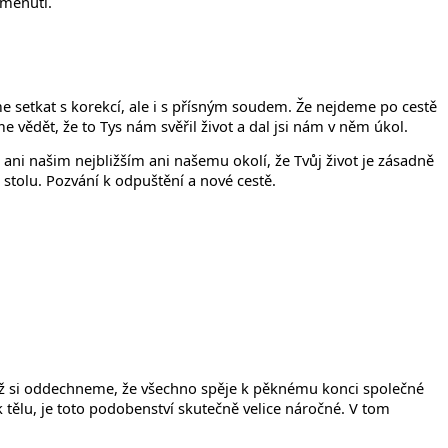
omenutí.
 setkat s korekcí, ale i s přísným soudem. Že nejdeme po cestě
vědět, že to Tys nám svěřil život a dal jsi nám v něm úkol.
ni našim nejbližším ani našemu okolí, že Tvůj život je zásadně
stolu. Pozvání k odpuštění a nové cestě.
dyž už si oddechneme, že všechno spěje k pěknému konci společné
k tělu, je toto podobenství skutečně velice náročné. V tom