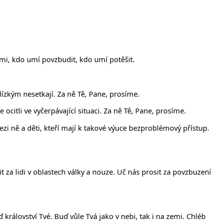
mi, kdo umí povzbudit, kdo umí potěšit.
lízkým nesetkají. Za ně Tě, Pane, prosíme.
ocitli ve vyčerpávající situaci. Za ně Tě, Pane, prosíme.
zi ně a děti, kteří mají k takové výuce bezproblémový přístup.
it za lidi v oblastech války a nouze. Uč nás prosit za povzbuzení
 království Tvé. Buď vůle Tvá jako v nebi, tak i na zemi. Chléb