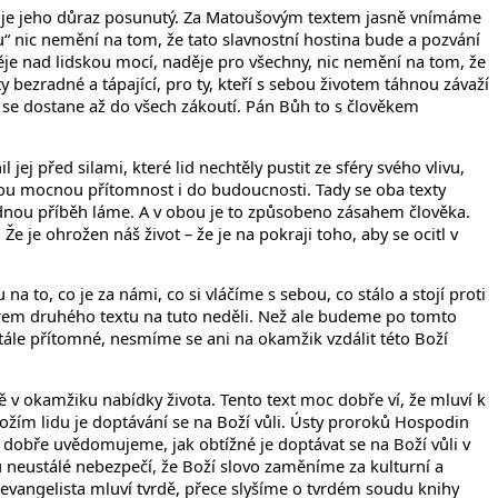
 že je jeho důraz posunutý. Za Matoušovým textem jasně vnímáme
u“ nic nemění na tom, že tato slavnostní hostina bude a pozvání
naděje nad lidskou mocí, naděje pro všechny, nic nemění na tom, že
ty bezradné a tápající, pro ty, kteří s sebou životem táhnou závaží
í se dostane až do všech zákoutí. Pán Bůh to s člověkem
ej před silami, které lid nechtěly pustit ze sféry svého vlivu,
svou mocnou přítomnost i do budoucnosti. Tady se oba texty
ajednou příběh láme. A v obou je to způsobeno zásahem člověka.
Že je ohrožen náš život – že je na pokraji toho, aby se ocitl v
a to, co je za námi, co si vláčíme s sebou, co stálo a stojí proti
ýběrem druhého textu na tuto neděli. Než ale budeme po tomto
ále přítomné, nesmíme se ani na okamžik vzdálit této Boží
vě v okamžiku nabídky života. Tento text moc dobře ví, že mluví k
ožím lidu je doptávání se na Boží vůli. Ústy proroků Hospodin
ce dobře uvědomujeme, jak obtížné je doptávat se na Boží vůli v
 tu neustálé nebezpečí, že Boží slovo zaměníme za kulturní a
ece evangelista mluví tvrdě, přece slyšíme o tvrdém soudu knihy