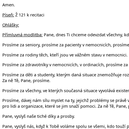
Amen.
Píseň:
Ž 121 k recitaci
Ohlášky:
Přímluvná modlitba:
Pane, dnes Ti chceme odevzdat všechny, kdo
Prosíme za seniory, prosíme za pacienty v nemocnicích, prosíme z
Prosíme za rodiny těch, kteří jsou ve vážném stavu v nemocnici.
Prosíme za zdravotníky v nemocnicích, v ordinacích, prosíme za so
Prosíme za děti a studenty, kterým daná situace znemožňuje rozví
Za ně Tě, Pane, prosíme.
Prosíme za všechny, ve kterých současná situace vyvolává existe
Prosíme, dávej nám sílu myslet na ty, jejichž problémy se právě v
pro lidi a organizace, které se jim snaží pomoci. Za ně Tě, Pane,
Pane, vyslyš naše tiché díky a prosby.
Pane, vyslyš nás, když k Tobě voláme spolu se všemi, kdo touží po 