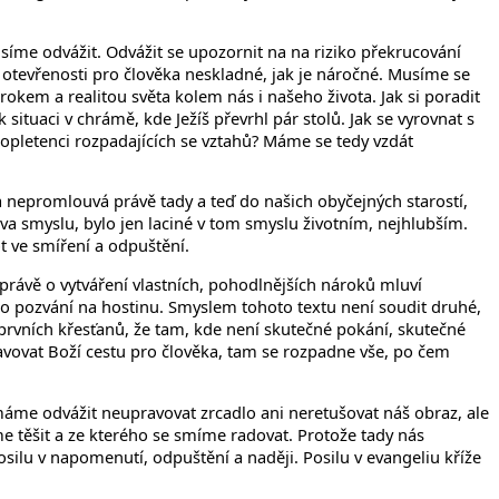
íme odvážit. Odvážit se upozornit na na riziko překrucování
ké otevřenosti pro člověka neskladné, jak je náročné. Musíme se
kem a realitou světa kolem nás i našeho života. Jak si poradit
situaci v chrámě, kde Ježíš převrhl pár stolů. Jak se vyrovnat s
ropletenci rozpadajících se vztahů? Máme se tedy vzdát
 a nepromlouvá právě tady a teď do našich obyčejných starostí,
ova smyslu, bylo jen laciné v tom smyslu životním, nejhlubším.
ot ve smíření a odpuštění.
právě o vytváření vlastních, pohodlnějších nároků mluví
ího pozvání na hostinu. Smyslem tohoto textu není soudit druhé,
prvních křesťanů, že tam, kde není skutečné pokání, skutečné
ovat Boží cestu pro člověka, tam se rozpadne vše, po čem
 máme odvážit neupravovat zrcadlo ani neretušovat náš obraz, ale
e těšit a ze kterého se smíme radovat. Protože tady nás
posilu v napomenutí, odpuštění a naději. Posilu v evangeliu kříže