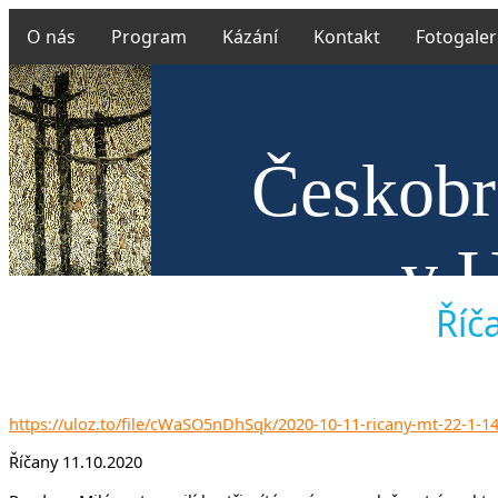
O nás
Program
Kázání
Kontakt
Fotogaler
Českobra
v U
Říč
https://uloz.to/file/cWaSO5nDhSqk/2020-10-11-ricany-mt-22-1-14
Říčany 11.10.2020