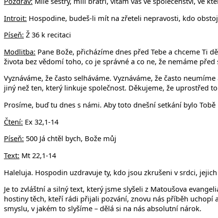
Pozdrav:
Milé sestry, milí bratři, vítám vás ve společenství, ve 
Introit:
Hospodine, budeš-li mít na zřeteli nepravosti, kdo obstoj
Píseň:
Ž 36 k recitaci
Modlitba:
Pane Bože, přicházíme dnes před Tebe a chceme Ti děk
života bez vědomí toho, co je správné a co ne, že nemáme před s
Vyznáváme, že často selháváme. Vyznáváme, že často neumíme a 
jiný než ten, který linkuje společnost. Děkujeme, že uprostřed
Prosíme, buď tu dnes s námi. Aby toto dnešní setkání bylo Tobě
Čtení:
Ex 32,1-14
Píseň:
500 Já chtěl bych, Bože můj
Text:
Mt 22,1-14
Haleluja. Hospodin uzdravuje ty, kdo jsou zkrušeni v srdci, jejich
Je to zvláštní a silný text, který jsme slyšeli z Matoušova evan
hostiny těch, kteří rádi přijali pozvání, znovu nás příběh uchopí
smyslu, v jakém to slyšíme – dělá si na nás absolutní nárok.