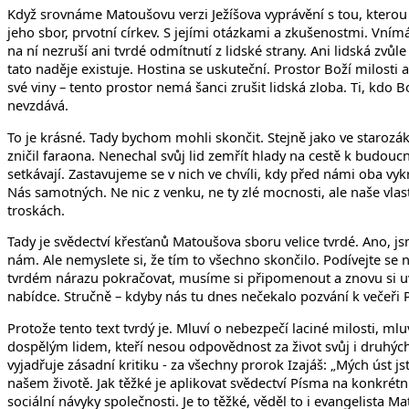
Když srovnáme Matoušovu verzi Ježíšova vyprávění s tou, kterou
jeho sbor, prvotní církev. S jejími otázkami a zkušenostmi. Vním
na ní nezruší ani tvrdé odmítnutí z lidské strany. Ani lidská zvů
tato naděje existuje. Hostina se uskuteční. Prostor Boží milosti a
své viny – tento prostor nemá šanci zrušit lidská zloba. Ti, kd
nevzdává.
To je krásné. Tady bychom mohli skončit. Stejně jako ve starozákon
zničil faraona. Nenechal svůj lid zemřít hlady na cestě k budo
setkávají. Zastavujeme se v nich ve chvíli, kdy před námi oba v
Nás samotných. Ne nic z venku, ne ty zlé mocnosti, ale naše vlastn
troskách.
Tady je svědectví křesťanů Matoušova sboru velice tvrdé. Ano, jsm
nám. Ale nemyslete si, že tím to všechno skončilo. Podívejte se
tvrdém nárazu pokračovat, musíme si připomenout a znovu si uv
nabídce. Stručně – kdyby nás tu dnes nečekalo pozvání k večeři Pá
Protože tento text tvrdý je. Mluví o nebezpečí laciné milosti, ml
dospělým lidem, kteří nesou odpovědnost za život svůj i druhých
vyjadřuje zásadní kritiku - za všechny prorok Izajáš: „Mých úst j
našem životě. Jak těžké je aplikovat svědectví Písma na konkrétní
sociální návyky společnosti. Je to těžké, věděl to i evangelista M