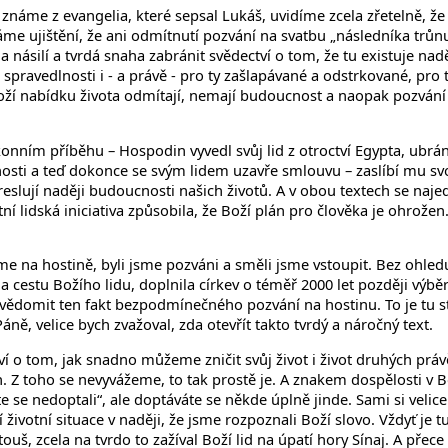
 známe z evangelia, které sepsal Lukáš, uvidíme zcela zřetelně,
áme ujištění, že ani odmítnutí pozvání na svatbu „následníka trůn
le a násilí a tvrdá snaha zabránit svědectví o tom, že tu existuje 
 spravedlnosti i - a právě - pro ty zašlapávané a odstrkované, pro 
o Boží nabídku života odmítají, nemají budoucnost a naopak pozván
ním příběhu – Hospodin vyvedl svůj lid z otroctví Egypta, ubránil j
ucnosti a teď dokonce se svým lidem uzavře smlouvu – zaslíbí mu 
ykreslují naději budoucnosti našich životů. A v obou textech se n
í lidská iniciativa způsobila, že Boží plán pro člověka je ohrožen. 
e na hostině, byli jsme pozváni a směli jsme vstoupit. Bez ohledu n
 na cestu Božího lidu, doplnila církev o téměř 2000 let později v
ědomit ten fakt bezpodmínečného pozvání na hostinu. To je tu st
ně, velice bych zvažoval, zda otevřít takto tvrdý a náročný text.
uví o tom, jak snadno můžeme zničit svůj život i život druhých prá
. Z toho se nevyvážeme, to tak prostě je. A znakem dospělosti v B
ste se nedoptali“, ale doptáváte se někde úplně jinde. Sami si veli
 životní situace v naději, že jsme rozpoznali Boží slovo. Vždyť je
atouš, zcela na tvrdo to zažíval Boží lid na úpatí hory Sínaj. A př