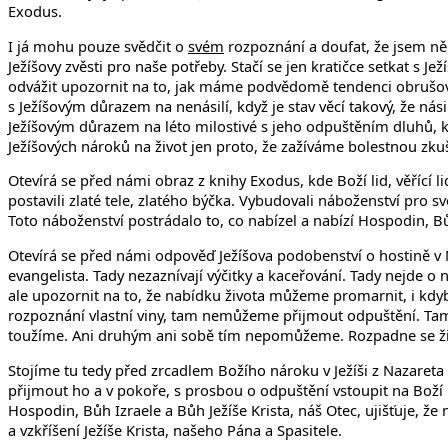
Exodus.
I já mohu pouze svědčit o
svém
rozpoznání a doufat, že jsem ně
Ježíšovy zvěsti pro naše potřeby. Stačí se jen kratičce setkat s 
odvážit upozornit na to, jak máme podvědomě tendenci obrušovat 
s Ježíšovým důrazem na nenásilí, když je stav věcí takový, že nás
Ježíšovým důrazem na léto milostivé s jeho odpuštěním dluhů, k
Ježíšových nároků na život jen proto, že zažíváme bolestnou zkuše
Otevírá se před námi obraz z knihy Exodus, kde Boží lid, věřící
postavili zlaté tele, zlatého býčka. Vybudovali náboženství pro 
Toto náboženství postrádalo to, co nabízel a nabízí Hospodin, Bůh
Otevírá se před námi odpověď Ježíšova podobenství o hostině v M
evangelista. Tady nezaznívají výčitky a kaceřování. Tady nejde 
ale upozornit na to, že nabídku života můžeme promarnit, i kdy
rozpoznání vlastní viny, tam nemůžeme přijmout odpuštění. Ta
toužíme. Ani druhým ani sobě tím nepomůžeme. Rozpadne se život
Stojíme tu tedy před zrcadlem Božího nároku v Ježíši z Nazareta
přijmout ho a v pokoře, s prosbou o odpuštění vstoupit na Boží 
Hospodin, Bůh Izraele a Bůh Ježíše Krista, náš Otec, ujišťuje, že
a vzkříšení Ježíše Krista, našeho Pána a Spasitele.