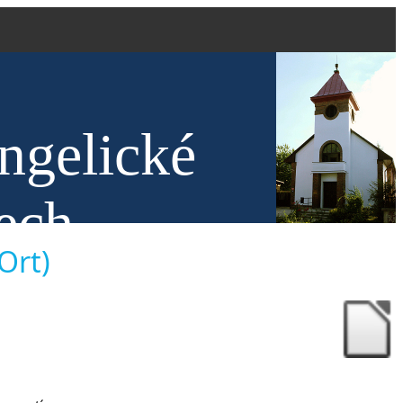
ngelické
ech
Ort)