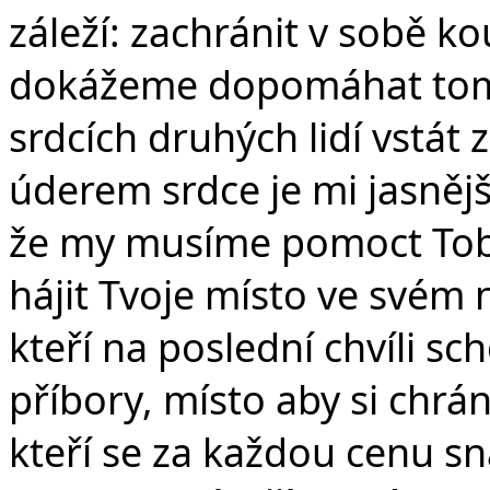
záleží: zachránit v sobě k
dokážeme dopomáhat tom
srdcích druhých lidí vstát
úderem srdce je mi jasněj
že my musíme pomoct Tob
hájit Tvoje místo ve svém n
kteří na poslední chvíli sc
příbory, místo aby si chráni
kteří se za každou cenu sna