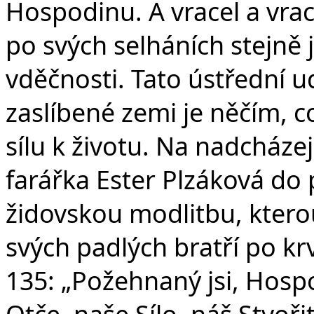
Hospodinu. A vracel a vrac
po svých selháních stejně 
vděčnosti. Tato ústřední u
zaslíbené zemi je něčím, c
sílu k životu. Na nadcházej
farářka Ester Plzáková do
židovskou modlitbu, kterou
svých padlých bratří po kr
135: „Požehnaný jsi, Hospo
Otče, naše Sílo, náš Stvořit