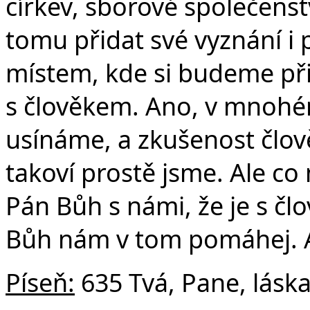
církev, sborové společenst
tomu přidat své vyznání i 
místem, kde si budeme při
s člověkem. Ano, v mnoh
usínáme, a zkušenost člově
takoví prostě jsme. Ale co
Pán Bůh s námi, že je s č
Bůh nám v tom pomáhej.
Píseň:
635 Tvá, Pane, lásk