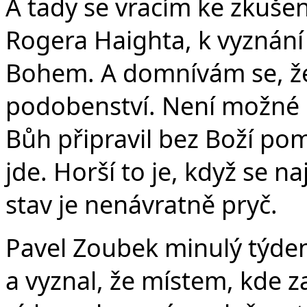
A tady se vracím ke zkušen
Rogera Haighta, k vyznání 
Bohem. A domnívám se, že i
podobenství. Není možné p
Bůh připravil bez Boží pom
jde. Horší to je, když se 
stav je nenávratně pryč.
Pavel Zoubek minulý týden 
a vyznal, že místem, kde za