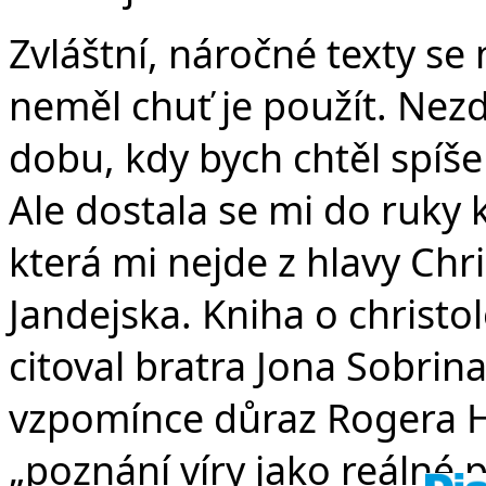
v
Zvláštní, náročné texty se
neměl chuť je použít. Nez
dobu, kdy bych chtěl spíš
Ale dostala se mi do ruky
která mi nejde z hlavy Chr
Jandejska. Kniha o christol
citoval bratra Jona Sobrin
vzpomínce důraz Rogera Ha
„poznání víry jako reálné 