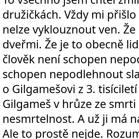
družičkách. Vždy mi přišlo 
nelze vyklouznout ven. Že 
dveřmi. Že je to obecně li
člověk není schopen nepo
schopen nepodlehnout slab
o Gilgamešovi z 3. tisícile
Gilgameš v hrůze ze smrti 
nesmrtelnost. A už ji má n
Ale to prostě nejde. Roz