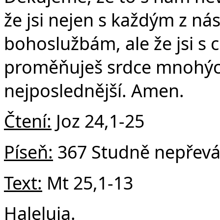
že jsi nejen s každým z n
bohoslužbám, ale že jsi s
proměňuješ srdce mnohých,
nejposlednější. Amen.
Čtení:
Joz 24,1-25
Píseň:
367 Studně nepřev
Text:
Mt 25,1-13
Haleluja.