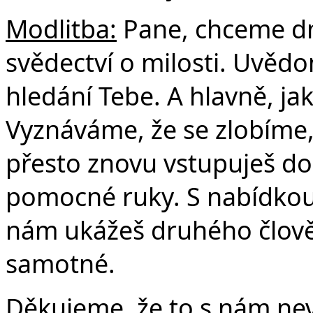
Modlitba:
Pane, chceme d
Č
svědectví o milosti. Uvědo
hledání Tebe. A hlavně, ja
Vyznáváme, že se zlobíme
přesto znovu vstupuješ do
pomocné ruky. S nabídkou
nám ukážeš druhého člově
samotné.
Děkujeme, že to s nám nev