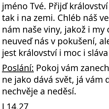
jméno Tvé. Přijď království
tak i na zemi. Chléb náš v
nám naše viny, jakož i my
neuveď nás v pokušení, al
jest království i moc i slá
Poslání:
Pokoj vám zanech
ne jako dává svět, já vám 
nechvěje a neděsí.
J 14,27