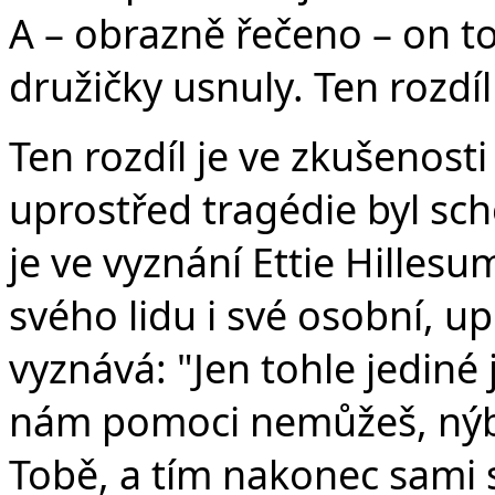
A – obrazně řečeno – on to
družičky usnuly. Ten rozdíl
Ten rozdíl je ve zkušenosti 
uprostřed tragédie byl sc
je ve vyznání Ettie Hillesu
svého lidu i své osobní, u
vyznává: "Jen tohle jediné j
nám pomoci nemůžeš, ný
Tobě, a tím nakonec sami s