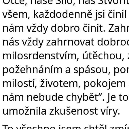
všem, každodenně jsi činil
nám vždy dobro činit. Zahr
nás vždy zahrnovat dobrod
milosrdenstvím, útěchou, 
požehnáním a spásou, pom
milostí, životem, pokojem
nám nebude chybět“. Je to 
umožnila zkušenost víry.
To všechno jsem chtěl zmín