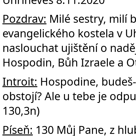
F
Pozdrav:
Milé sestry, milí b
evangelického kostela v 
naslouchat ujištění o nadě
Hospodin, Bůh Izraele a Ot
Introit:
Hospodine, budeš-li
obstojí? Ale u tebe je odpu
130,3n)
Píseň:
130 Můj Pane, z hlu