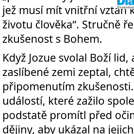
jež musí mít vnitřní vzta
životu člověka“. Stručně ř
zkušenost s Bohem.
Když Jozue svolal Boží lid,
zaslíbené zemi zeptal, chtě
připomenutím zkušenosti.
událostí, které zažilo spol
podstatě promítl před oči
dějiny, aby ukázal na jejich