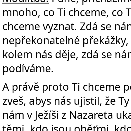
mnoho, co Ti chceme, co 
chceme vyznat. Zdá se nám
nepřekonatelné překážky,
kolem nás děje, zdá se nám
podíváme.
A právě proto Ti chceme p
zveš, abys nás ujistil, že Ty
nám v Ježíši z Nazareta uka
těmi, kdo jsou oběťmi, kdo