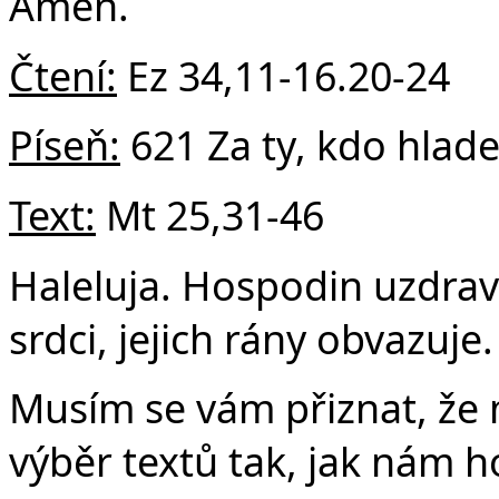
v
Amen.
Čtení:
Ez 34,11-16.20-24
Píseň:
621 Za ty, kdo hlade
Text:
Mt 25,31-46
Haleluja. Hospodin uzdravu
srdci, jejich rány obvazuje.
Musím se vám přiznat, že 
výběr textů tak, jak nám 