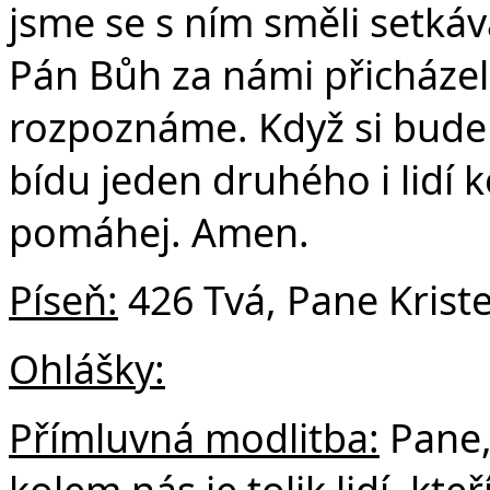
jsme se s ním směli setkáva
Pán Bůh za námi přicházel
rozpoznáme. Když si bud
bídu jeden druhého i lidí
pomáhej. Amen.
Píseň:
426 Tvá, Pane Kriste,
Ohlášky:
Přímluvná modlitba:
Pane,
kolem nás je tolik lidí, kt