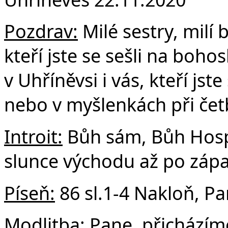
F
Pozdrav:
Milé sestry, milí b
kteří jste se sešli na boh
v Uhříněvsi i vás, kteří js
nebo v myšlenkách při če
Introit:
Bůh sám, Bůh Hospo
slunce východu až po zápa
Píseň:
86 sl.1-4 Nakloň, P
Modlitba:
Pane, přicházím