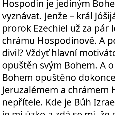
Hospodin je jediným Bohem
vyznávat. Jenže – král Jóši
prorok Ezechiel už za pár 
chrámu Hospodinově. A po
divil? Vždyť hlavní motiv
opuštěn svým Bohem. A o da
Bohem opuštěno dokonce ce
Jeruzalémem a chrámem 
nepřítele. Kde je Bůh Izra
je mi úzko a zdá se mi, že