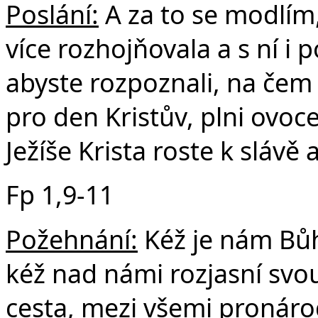
Poslání:
A za to se modlím, 
více rozhojňovala a s ní i
abyste rozpoznali, na čem z
pro den Kristův, plni ovoc
Ježíše Krista roste k slávě 
Fp 1,9-11
Požehnání:
Kéž je nám Bůh
kéž nad námi rozjasní svou
cesta, mezi všemi pronáro