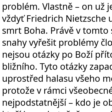
problém. Vlastně – on už 
vždyť Friedrich Nietzsche u
smrt Boha. Právě v tomto 
snahy vyřešit problémy člo
nejsou otázky po Boží pří
bližního. Tyto otázky zapad
uprostřed halasu všeho m
protože v rámci všeobecné r
nejpodstatnější – kdo je ob