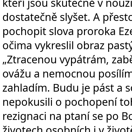
kteří jsou skutečně v nouzi
dostatečně slyšet. A přes
pochopit slova proroka Eze
očima vykreslil obraz pastý
„Ztracenou vypátrám, zab
ovážu a nemocnou posílím,
zahladím. Budu je pást a 
nepokusili o pochopení t
rezignaci na ptaní se po B
životech osobních i v život