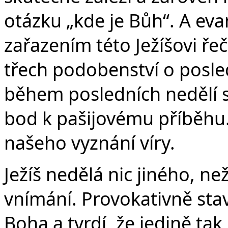
otázku „kde je Bůh“. A ev
zařazením této Ježíšovi řeč
třech podobenství o posle
během posledních nedělí se
bod k pašijovému příběhu.
našeho vyznání víry.
Ježíš nedělá nic jiného, n
vnímání. Provokativně sta
Boha a tvrdí, že jedině t