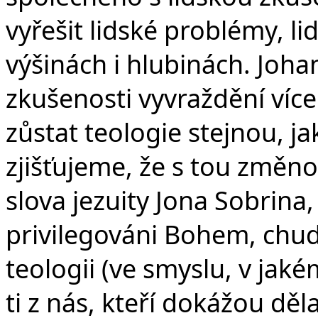
vyřešit lidské problémy, li
výšinách i hlubinách. Joha
zkušenosti vyvraždění víc
zůstat teologie stejnou, ja
zjišťujeme, že s tou změno
slova jezuity Jona Sobrina, 
privilegováni Bohem, chud
teologii (ve smyslu, v jak
ti z nás, kteří dokážou děla