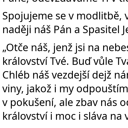
Spojujeme se v modlitbě, 
naději náš Pán a Spasitel Je
„Otče náš, jenž jsi na nebe
království Tvé. Buď vůle Tvá
Chléb náš vezdejší dejž n
viny, jakož i my odpouští
v pokušení, ale zbav nás o
království i moc i sláva na