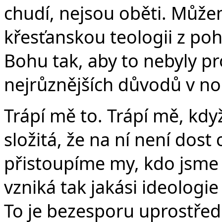
chudí, nejsou oběti. Může
křesťanskou teologii z po
Bohu tak, aby to nebyly pro
nejrůznějších důvodů v no
Trápí mě to. Trápí mě, kdy
složitá, že na ní není dost
přistoupíme my, kdo jsme „
vzniká tak jakási ideologi
To je bezesporu uprostřed