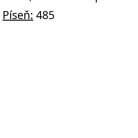
Píseň:
485