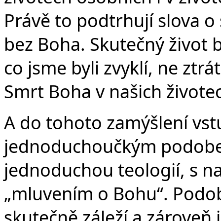
Právě to podtrhují slova o
bez Boha. Skutečný život 
co jsme byli zvyklí, ne ztrá
Smrt Boha v našich živote
A do tohoto zamýšlení vstu
jednoduchoučkým podoben
jednoduchou teologií, s 
„mluvením o Bohu“. Podo
skutečně záleží a zároveň