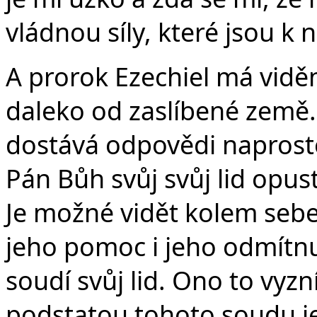
vládnou síly, které jsou k
A prorok Ezechiel má viděn
daleko od zaslíbené země.
dostává odpovědi naprosto
Pán Bůh svůj svůj lid opust
Je možné vidět kolem sebe
jeho pomoc i jeho odmítnut
soudí svůj lid. Ono to vyzn
podstatou tohoto soudu j