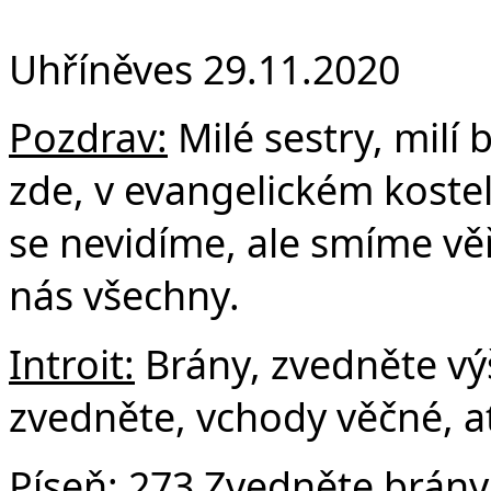
F
Uhříněves 29.11.2020
Pozdrav:
Milé sestry, milí b
zde, v evangelickém kostel
se nevidíme, ale smíme věř
nás všechny.
Introit:
Brány, zvedněte výš
zvedněte, vchody věčné, ať 
Píseň:
273 Zvedněte brány