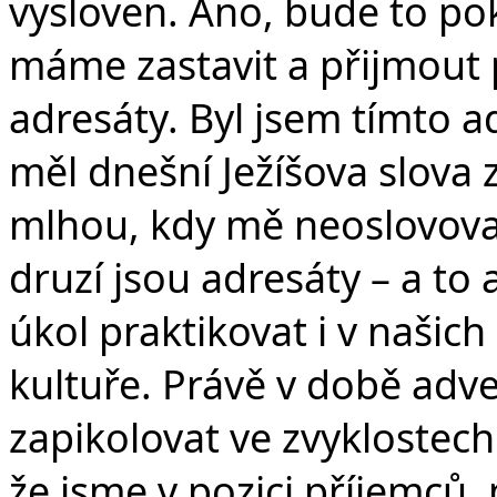
vysloven. Ano, bude to pokr
máme zastavit a přijmout 
adresáty. Byl jsem tímto a
měl dnešní Ježíšova slova 
mlhou, kdy mě neoslovovala.
druzí jsou adresáty – a t
úkol praktikovat i v našic
kultuře. Právě v době ad
zapikolovat ve zvyklostech
že jsme v pozici příjemců, 