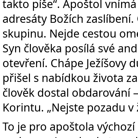
takto píše“. Apoštol vnímá 
adresáty Božích zaslíbení.
skupinu. Nejde cestou om
Syn člověka posílá své and
otevření. Chápe Ježíšovy d
přišel s nabídkou života 
člověk dostal obdarování – 
Korintu. „Nejste pozadu v
To je pro apoštola výchozí