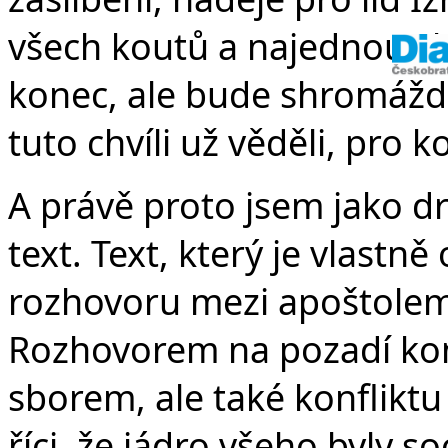
všech koutů a najednou sly
konec, ale bude shromážd
tuto chvíli už věděli, pro 
A právě proto jsem jako dru
text. Text, který je vlastn
rozhovoru mezi apoštolem
Rozhovorem na pozadí kon
sborem, ale také konflikt
říci, že jádro všeho byly so