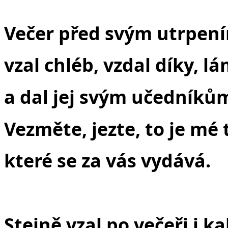
Večer před svým utrpen
vzal chléb, vzdal díky, lá
a dal jej svým učedníkům
Vezměte, jezte, to je mé 
které se za vás vydává.
Stejně vzal po večeři i ka