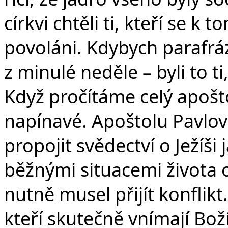
církvi chtěli ti, kteří se k 
povoláni. Kdybych parafráz
z minulé neděle – byli to ti
Když pročítáme celý apoštol
napínavé. Apoštolu Pavlov
propojit svědectví o Ježíši 
běžnými situacemi života o
nutně musel přijít konflikt
kteří skutečně vnímají Boží