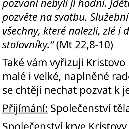
pozvaní nebyli jí hodni. Jdě
pozvěte na svatbu. Služebníc
všechny, které nalezli, zlé i
stolovníky.“
(Mt 22,8-10)
Také vám vyřizuji Kristovo 
malé i velké, naplněné rad
se chtějí nechat pozvat k j
Přijímání:
Společenství těla
Společenství krve Kristovy