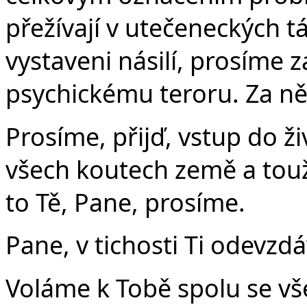
přežívají v utečeneckých t
vystaveni násilí, prosíme z
psychickému teroru. Za ně
Prosíme, přijď, vstup do ži
všech koutech země a touž
to Tě, Pane, prosíme.
Pane, v tichosti Ti odevzd
Voláme k Tobě spolu se vše