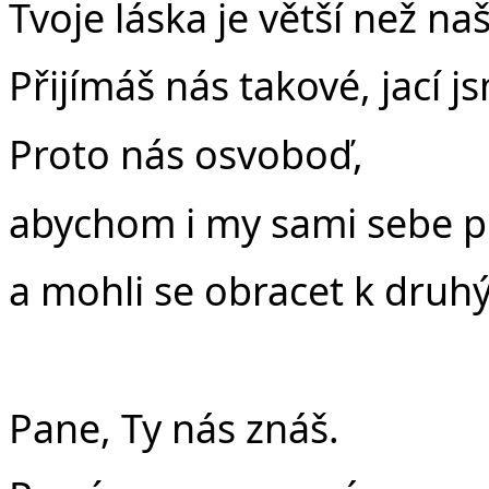
Tvoje láska je větší než na
Přijímáš nás takové, jací j
Proto nás osvoboď,
abychom i my sami sebe př
a mohli se obracet k druh
Pane, Ty nás znáš.