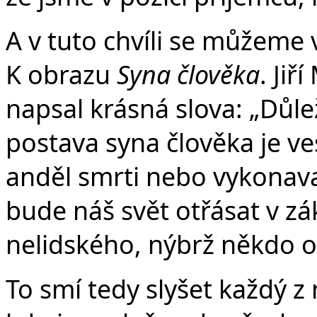
A v tuto chvíli se můžeme 
K obrazu
Syna člověka
. Ji
napsal krásná slova: „Důlež
postava syna člověka je ve
anděl smrti nebo vykonavat
bude náš svět otřásat v zá
nelidského, nýbrž někdo o
To smí tedy slyšet každý z 