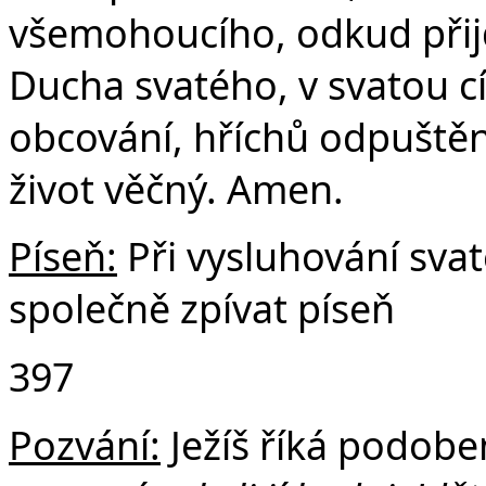
všemohoucího, odkud přijd
Ducha svatého, v svatou c
obcování, hříchů odpuštění
život věčný. Amen.
Píseň:
Při vysluhování sv
společně zpívat píseň
397
Pozvání:
Ježíš říká podoben