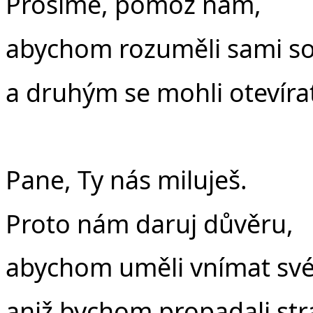
Prosíme, pomoz nám,
abychom rozuměli sami s
a druhým se mohli otevíra
Pane, Ty nás miluješ.
Proto nám daruj důvěru,
abychom uměli vnímat své
aniž bychom propadali str