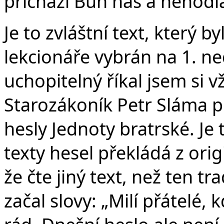
přichází Bůh náš a nehodlá
Je to zvláštní text, který
lekcionáře vybrán na 1. ned
uchopitelný říkal jsem si v
Starozákoník Petr Sláma p
hesly Jednoty bratrské. Je
texty hesel překládá z ori
že čte jiný text, než ten t
začal slovy: „Milí přátelé, 