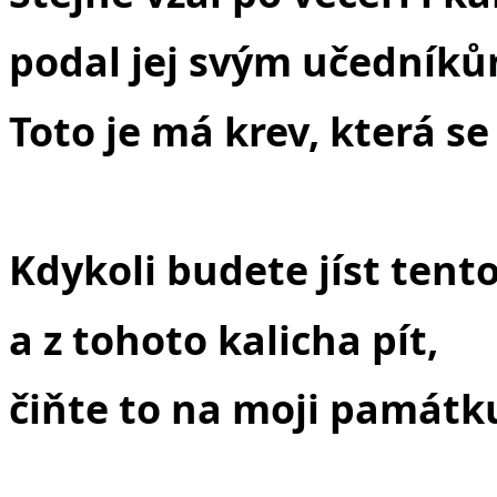
podal jej svým učedníkům
Toto je má krev, která se
Kdykoli budete jíst tent
a z tohoto kalicha pít,
čiňte to na moji památk