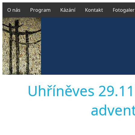
O nás
Program
Kázání
Kontakt
Fotogaler
Uhříněves 29.11
adventn