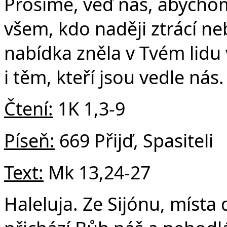
Č
Prosíme, veď nás, abychom
všem, kdo naději ztrácí neb
nabídka zněla v Tvém lidu
i těm, kteří jsou vedle nás
Čtení:
1K 1,3-9
Píseň:
669 Přijď, Spasiteli
Text:
Mk 13,24-27
Haleluja. Ze Sijónu, místa