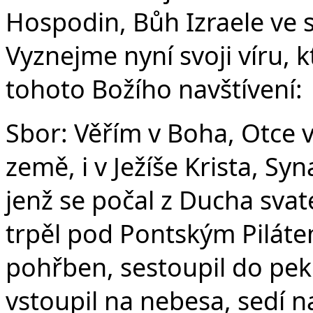
Hospodin, Bůh Izraele ve s
Vyznejme nyní svoji víru, k
tohoto Božího navštívení:
Sbor: Věřím v Boha, Otce 
země, i v Ježíše Krista, S
jenž se počal z Ducha svat
trpěl pod Pontským Pilátem
pohřben, sestoupil do peke
vstoupil na nebesa, sedí n