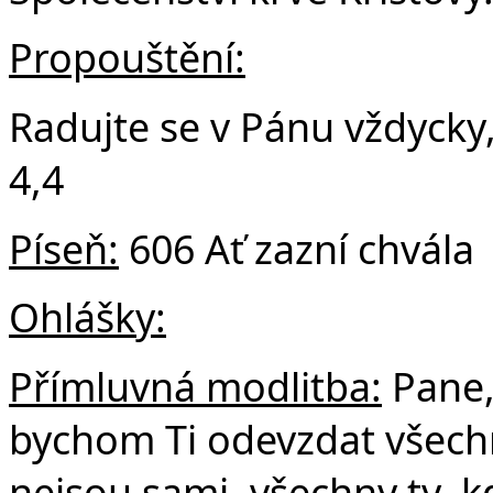
Propouštění:
Radujte se v Pánu vždycky,
4,4
Píseň:
606 Ať zazní chvála
Ohlášky:
Přímluvná modlitba:
Pane,
bychom Ti odevzdat všechny
nejsou sami, všechny ty, kd