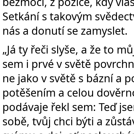
bezmoci, z pozice, kdy vl
Setkání s takovým svědect
nás a donutí se zamyslet.
„Já ty řeči slyše, a že to m
sem i prvé v světě povrchn
ne jako v světě s bázní a 
potěšením a celou dověrno
podávaje řekl sem: Teď js
sobě, tvůj chci býti a zůst