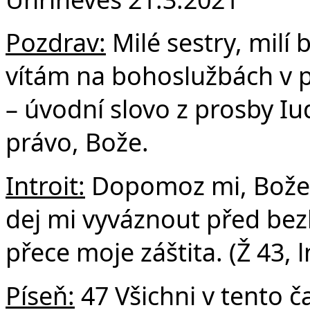
F
Pozdrav:
Milé sestry, milí b
vítám na bohoslužbách v p
– úvodní slovo z prosby I
právo, Bože.
Introit:
Dopomoz mi, Bože, 
dej mi vyváznout před b
přece moje záštita. (Ž 43, l
Píseň:
47 Všichni v tento č