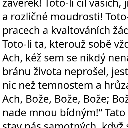
závěrek! Toto-li cíl vašich
a rozličné moudrosti! Toto
pracech a kvaltováních žá
Toto-li ta, kterouž sobě vž
Ach, kéž sem se nikdý nen
bránu života neprošel, jes
nic než temnostem a hrůz
Ach, Bože, Bože, Bože; Bože,
nade mnou bídným!“ Tato sl
stav nás samotných, když 