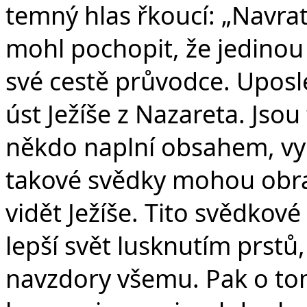
temný hlas řkoucí: „Navrať
mohl pochopit, že jedinou 
své cestě průvodce. Uposl
úst Ježíše z Nazareta. Jsou 
někdo naplní obsahem, vyr
takové svědky mohou obrac
vidět Ježíše. Tito svědkov
lepší svět lusknutím prstů,
navzdory všemu. Pak o tom 