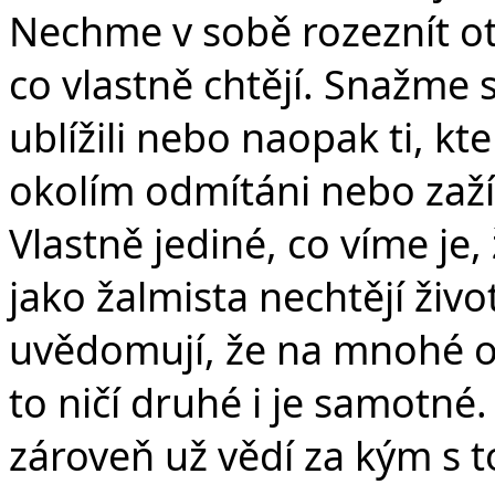
Nechme v sobě rozeznít otá
co vlastně chtějí. Snažme se
ublížili nebo naopak ti, k
okolím odmítáni nebo zažív
Vlastně jediné, co víme je,
jako žalmista nechtějí život
uvědomují, že na mnohé o
to ničí druhé i je samotné.
zároveň už vědí za kým s to