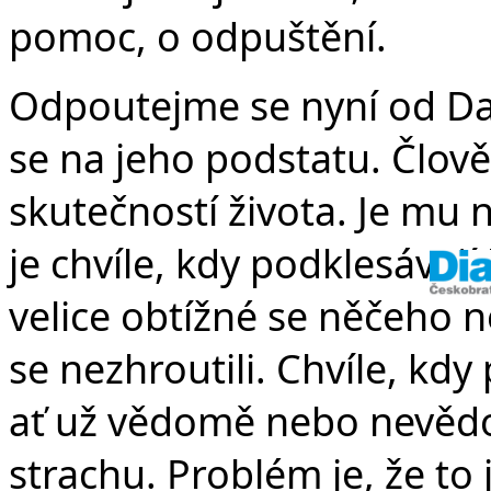
pomoc, o odpuštění.
Odpoutejme se nyní od Da
se na jeho podstatu. Člov
skutečností života. Je mu n
je chvíle, kdy podklesávají 
velice obtížné se něčeho 
se nezhroutili. Chvíle, kd
ať už vědomě nebo nevědo
strachu. Problém je, že to 