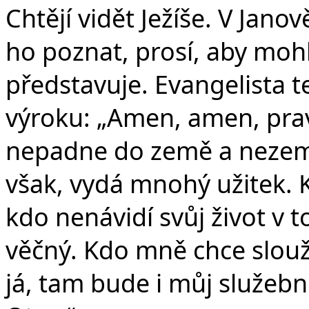
Chtějí vidět Ježíše. V Jano
ho poznat, prosí, aby mohli
představuje. Evangelista t
výroku: „Amen, amen, prav
nepadne do země a nezemř
však, vydá mnohý užitek. Kdo
kdo nenávidí svůj život v t
věčný. Kdo mně chce slouži
já, tam bude i můj služebn