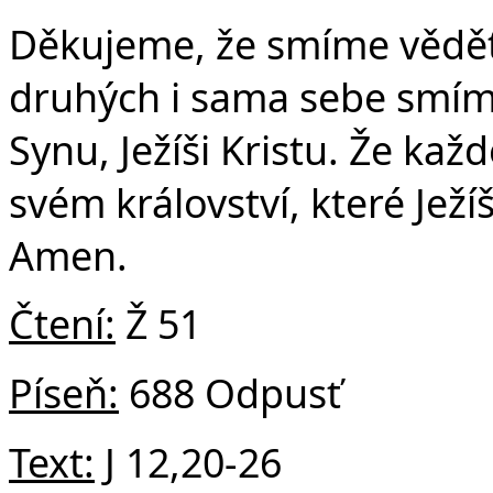
Č
Děkujeme, že smíme vědět,
druhých i sama sebe smíme 
Synu, Ježíši Kristu. Že ka
svém království, které Jež
Amen.
Čtení:
Ž 51
Píseň:
688 Odpusť
Text:
J 12,20-26