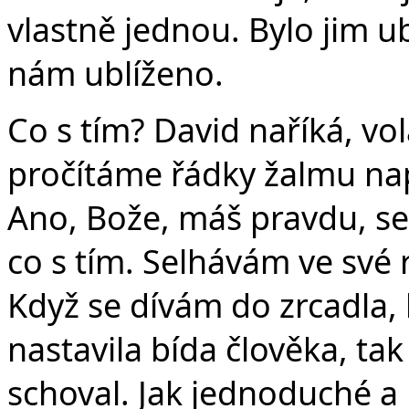
vlastně jednou. Bylo jim u
nám ublíženo.
Co s tím? David naříká, v
pročítáme řádky žalmu na
Ano, Bože, máš pravdu, s
co s tím. Selhávám ve své r
Když se dívám do zrcadla, k
nastavila bída člověka, tak
schoval. Jak jednoduché a 