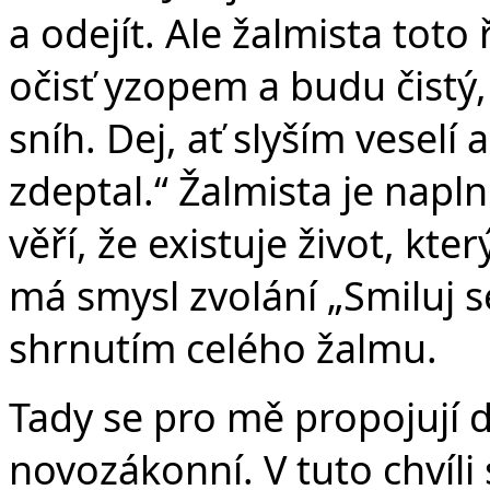
a odejít. Ale žalmista tot
očisť yzopem a budu čistý
sníh. Dej, ať slyším veselí a 
zdeptal.“ Žalmista je napl
věří, že existuje život, kt
má smysl zvolání „Smiluj se
shrnutím celého žalmu.
Tady se pro mě propojují d
novozákonní. V tuto chvíli 