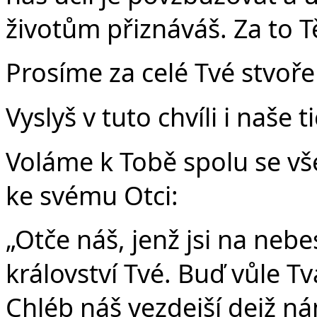
životům přiznáváš. Za to T
Prosíme za celé Tvé stvoře
Vyslyš v tuto chvíli i naše 
Voláme k Tobě spolu se vše
ke svému Otci:
„Otče náš, jenž jsi na nebe
království Tvé. Buď vůle Tvá
Chléb náš vezdejší dejž n