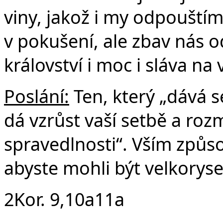
viny, jakož i my odpouští
v pokušení, ale zbav nás o
království i moc i sláva na
Poslání:
Ten, který „dává s
dá vzrůst vaší setbě a roz
spravedlnosti“. Vším způ
abyste mohli být velkoryse
2Kor. 9,10a11a