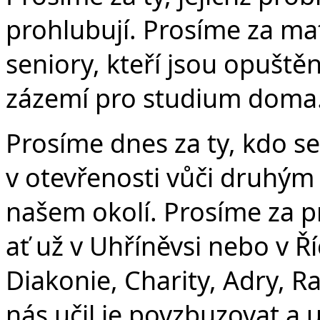
prohlubují. Prosíme za ma
seniory, kteří jsou opuštěn
zázemí pro studium doma. 
Prosíme dnes za ty, kdo se
v otevřenosti vůči druhým 
našem okolí. Prosíme za p
ať už v Uhříněvsi nebo v Ř
Diakonie, Charity, Adry, R
nás učil je povzbuzovat a uj