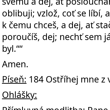
svému a dej, ať poslouchám
oblibuji; vzlož, coť se líbí,
k čemu chceš, a dej, ať sta
poroučíš, dej; nechť sem j
byl.““
Amen.
Píseň:
184 Ostříhej mne z 
Ohlášky:
Přímluvná modlitba:
Pane 