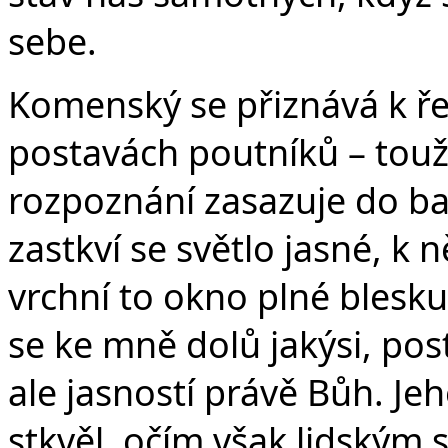
sebe.
Komenský se přiznává k řeš
postavách poutníků – touží
rozpoznání zasazuje do bar
zastkví se světlo jasné, k
vrchní to okno plné blesku
se ke mně dolů jakýsi, po
ale jasností právě Bůh. Je
stkvěl, očím však lidským s