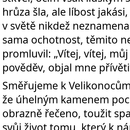
hrůza šla, ale líbost jaká
v světě nikdež neznamenal
sama ochotnost, těmito ne
promluvil: „Vítej, vítej, mů
pověděv, objal mne přívětiv
Směřujeme k Velikonocům. 
že úhelným kamenem pocho
obrazně řečeno, toužit spat
svůj život tomu, který k n