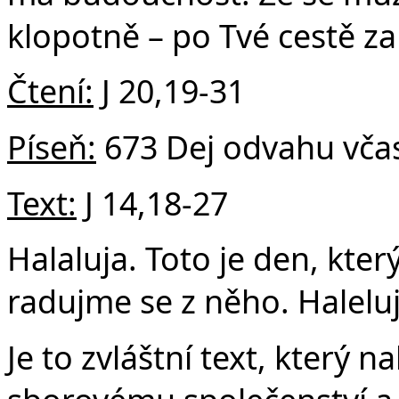
klopotně – po Tvé cestě z
Čtení:
J 20,19-31
Píseň:
673 Dej odvahu včas
Text:
J 14,18-27
Halaluja. Toto je den, kter
radujme se z něho. Haleluj
Je to zvláštní text, který 