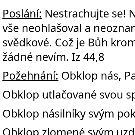
Poslání:
Nestrachujte se! 
vše neohlašoval a neoznam
svědkové. Což je Bůh kromě
žádné nevím. Iz 44,8
Požehnání:
Obklop nás, P
Obklop utlačované svou sp
Obklop násilníky svým po
Obklop zlomené svým uzd