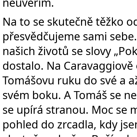
neuvěřím.
Na to se skutečně těžko o
přesvědčujeme sami sebe. 
našich životů se slovy „P
dostalo. Na Caravaggiově 
Tomášovu ruku do své a až 
svém boku. A Tomáš se nen
se upírá stranou. Moc se mi 
pohled do zrcadla, kdy js