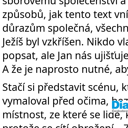
v
sborovému společenství a
způsobů, jak tento text vn
důrazům společná, všechny
Ježíš byl vzkříšen. Nikdo v
popsat, ale Jan nás ujišťuje
A že je naprosto nutné, aby
Stačí si představit scénu,
vymaloval před očima, bez
místnost, ze které se lidé, k
protože se cítí ohrožení. „