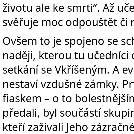
životu ale ke smrti“. Až u
svěřuje moc odpouštět či 
Ovšem to je spojeno se sc
naději, kterou tu učedníci
setkání se Vkříšeným. A e
nestaví vzdušné zámky. Pr
fiaskem – o to bolestnějš
předali, byl součástí skupin
kteří zažívali Jeho zázračné