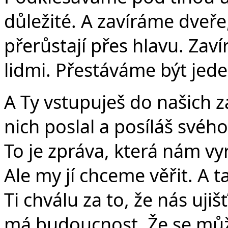
Č
důležité. A zavíráme dveře
přerůstají přes hlavu. Za
lidmi. Přestáváme být je
A Ty vstupuješ do našich z
nich poslal a posíláš svého
To je zpráva, která nám vyr
Ale my jí chceme věřit. A
Ti chválu za to, že nás uji
má budoucnost. Že se můž