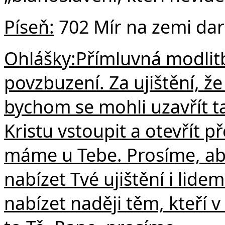
Píseň:
702 Mír na zemi da
Ohlášky:
Přímluvná modlit
povzbuzení. Za ujištění, že
bychom se mohli uzavřít ta
Kristu vstoupit a otevřít 
máme u Tebe. Prosíme, aby
nabízet Tvé ujištění i lide
nabízet naději těm, kteří v