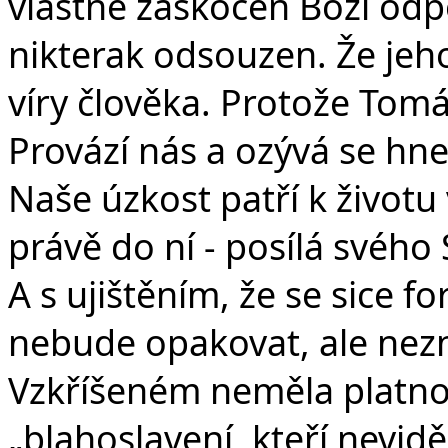
vlastně zaskočen Boží odpo
nikterak odsouzen. Že jeh
víry člověka. Protože Tomá
Provází nás a ozývá se hne
Naše úzkost patří k životu v
právě do ní - posílá svého
A s ujištěním, že se sice f
nebude opakovat, ale nezn
Vzkříšeném neměla platnost
„blahoslavení, kteří neviděl