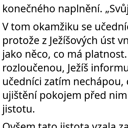
konečného naplnění. „Svů
V tom okamžiku se učedníc
protože z Ježíšových úst v
jako něco, co má platnost. 
rozloučenou, Ježíš inform
učedníci zatím nechápou, 
ujištění pokojem před nimi
jistotu.
Ovšem tato jistota vzala za