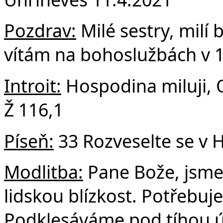
F
Pozdrav:
Milé sestry, milí b
vítám na bohoslužbách v 1.
Introit:
Hospodina miluji, O
Ž 116,1
Píseň:
33 Rozveselte se v
Modlitba:
Pane Bože, jsme 
lidskou blízkost. Potřebuj
Podklesáváme pod tíhou ú