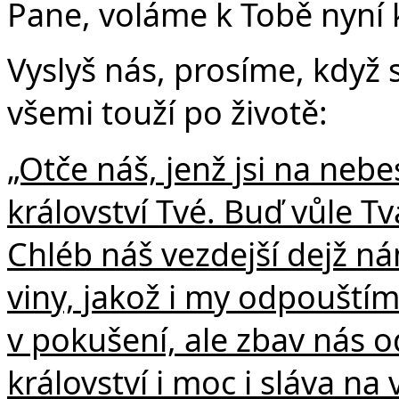
Pane, voláme k Tobě nyní k
Vyslyš nás, prosíme, když
všemi touží po životě:
„Otče náš, jenž jsi na nebe
království Tvé. Buď vůle Tvá
Chléb náš vezdejší dejž n
viny, jakož i my odpouští
v pokušení, ale zbav nás o
království i moc i sláva na