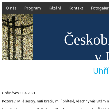
O nás
Program
Kázání
Kontakt
Fotogaler
Českobr
v 
Uhří
Uhříněves 11.4.2021
Pozdrav:
Milé sestry, milí bratři, milí přátelé, všechny vás vítám