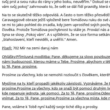
svůj prst a svou ruku do rány v jeho boku, neuvěřím.“ Dokud se
vám svůj pokoj“ zahrnovalo to, že svět se dál řídí pravidly, kter
Na to se skutečně těžko odpovídá. A často o tom těžko přesvědču
Caravaggiově obraze Ježíš vyloženě bere Tomášovu ruku do své a a
se mi to jako pohled do zrcadla, kdy jsem uprostřed svých pochy
člověka. Protože Tomášova pochybnost tu stále je. Provází nás a oz
Syna se slovy „Pokoj vám“. A s ujištěním, že se sice forma setká
„blahoslavení, kteří neviděli, a uvěřili.“ Amen.
Píseň:
702 Mír na zemi daruj nám
Ohlášky:
Přímluvná modlitba: Pane, děkujeme za slovo povzbuzení. 
námi budoucnost, kterou máme u Tebe. Prosíme, abychom v této j
to Tě, Pane, prosíme.
Prosíme za všechny, kdo se nemohli rozloučit s člověkem, kterého
Myslíme na ty, kteří propadli jakékoliv závislosti. Vyznáváme, že 
prosíme.
Prosíme za všechny, kdo se snaží být pomocí druhým li
kde nepanuje jednota, jak pomoci. Za to Tě, Pane, prosíme.
Odevz
vnímat. Za to Tě, Pane, prosíme.
Prosíme za všechna místa, kde nej
Pane, voláme k Tobě nyní každý svoje tiché díky a prosby.