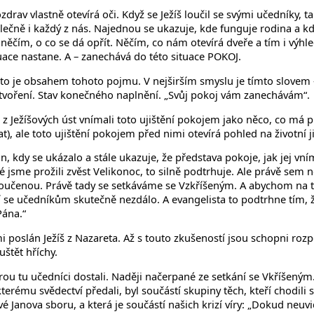
drav vlastně otevírá oči. Když se Ježíš loučil se svými učedníky, ta
společně i každý z nás. Najednou se ukazuje, kde funguje rodina a
něčím, o co se dá opřít. Něčím, co nám otevírá dveře a tím i výhle
ituace nastane. A – zanechává do této situace POKOJ.
yž i to je obsahem tohoto pojmu. V nejširším smyslu je tímto slovem
tvoření. Stav konečného naplnění. „Svůj pokoj vám zanechávám“.
 Ježíšových úst vnímali toto ujištění pokojem jako něco, co má pl
 ale toto ujištění pokojem před nimi otevírá pohled na životní ji
án, kdy se ukázalo a stále ukazuje, že představa pokoje, jak jej v
ré jsme prožili zvěst Velikonoc, to silně podtrhuje. Ale právě sem 
 rozloučenou. Právě tady se setkáváme se Vzkříšeným. A abychom na
 se učedníkům skutečně nezdálo. A evangelista to podtrhne tím, že
Pána.“
 poslán Ježíš z Nazareta. Až s touto zkušeností jsou schopni rozpo
štět hříchy.
erou tu učedníci dostali. Naději načerpané ze setkání se Vkříšený
rému svědectví předali, byl součástí skupiny těch, kteří chodili s 
vé Janova sboru, a která je součástí našich krizí víry: „Dokud ne