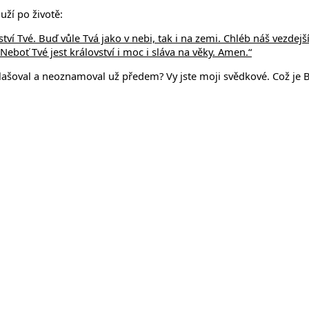
uží po životě:
ovství Tvé. Buď vůle Tvá jako v nebi, tak i na zemi. Chléb náš vezd
eboť Tvé jest království i moc i sláva na věky. Amen.“
ašoval a neoznamoval už předem? Vy jste moji svědkové. Což je B