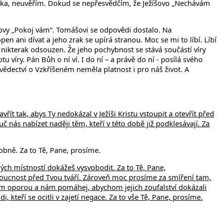
ověka, neuvěřím. Dokud se nepřesvědčím, že Ježíšovo „Nechávám
.
lovy „Pokoj vám“. Tomášovi se odpovědi dostalo. Na
n ani dívat a jeho zrak se upírá stranou. Moc se mi to líbí. Líbí
 nikterak odsouzen. Že jeho pochybnost se stává součástí víry
 víry. Pán Bůh o ní ví. I do ní – a právě do ní - posílá svého
svědectví o Vzkříšeném neměla platnost i pro náš život. A
ít tak, abys Ty nedokázal v Ježíši Kristu vstoupit a otevřít před
č nás nabízet naději těm, kteří v této době již podklesávají. Za
obně. Za to Tě, Pane, prosíme.
ených místností dokážeš vysvobodit. Za to Tě, Pane,
doucnost před Tvou tváří. Zároveň moc prosíme za smíření tam,
im oporou a nám pomáhej, abychom jejich zoufalství dokázali
 kteří se ocitli v zajetí negace. Za to vše Tě, Pane, prosíme.