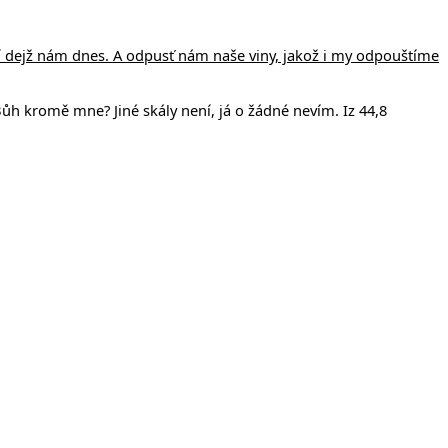
ejší dejž nám dnes. A odpusť nám naše viny, jakož i my odpouštíme
ůh kromě mne? Jiné skály není, já o žádné nevím. Iz 44,8