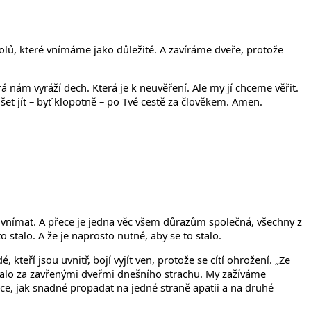
olů, které vnímáme jako důležité. A zavíráme dveře, protože
rá nám vyráží dech. Která je k neuvěření. Ale my jí chceme věřit.
et jít – byť klopotně – po Tvé cestě za člověkem. Amen.
t vnímat. A přece je jedna věc všem důrazům společná, všechny z
o stalo. A že je naprosto nutné, aby se to stalo.
kteří jsou uvnitř, bojí vyjít ven, protože se cítí ohrožení. „Ze
chalo za zavřenými dveřmi dnešního strachu. My zažíváme
moce, jak snadné propadat na jedné straně apatii a na druhé