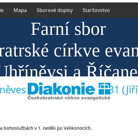
ie
Mapa
Sborové dopisy
Staršovstvo
Farní sbor
atrské církve eva
Uhříněvsi a Říčan
něves 11.4.2021 J 20,19-31 (Jiří
 na bohoslužbách v 1. neděli po Velikonocích.