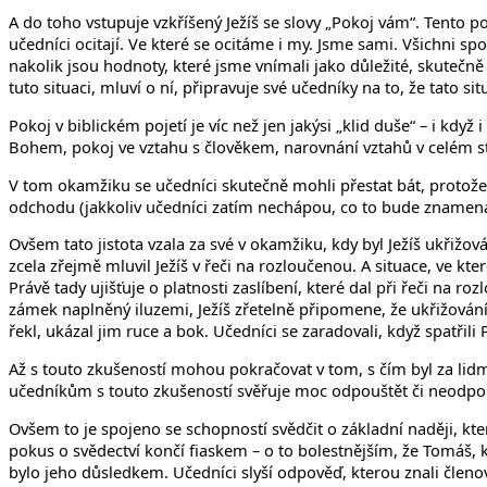
A do toho vstupuje vzkříšený Ježíš se slovy „Pokoj vám“. Tento poz
učedníci ocitají. Ve které se ocitáme i my. Jsme sami. Všichni 
nakolik jsou hodnoty, které jsme vnímali jako důležité, skutečně 
tuto situaci, mluví o ní, připravuje své učedníky na to, že tato s
Pokoj v biblickém pojetí je víc než jen jakýsi „klid duše“ – i kd
Bohem, pokoj ve vztahu s člověkem, narovnání vztahů v celém s
V tom okamžiku se učedníci skutečně mohli přestat bát, protože z
odchodu (jakkoliv učedníci zatím nechápou, co to bude znamenat),
Ovšem tato jistota vzala za své v okamžiku, kdy byl Ježíš ukřižov
zcela zřejmě mluvil Ježíš v řeči na rozloučenou. A situace, ve kte
Právě tady ujišťuje o platnosti zaslíbení, které dal při řeči na
zámek naplněný iluzemi, Ježíš zřetelně připomene, že ukřižování
řekl, ukázal jim ruce a bok. Učedníci se zaradovali, když spatřili 
Až s touto zkušeností mohou pokračovat v tom, s čím byl za lidmi
učedníkům s touto zkušeností svěřuje moc odpouštět či neodpou
Ovšem to je spojeno se schopností svědčit o základní naději, kt
pokus o svědectví končí fiaskem – o to bolestnějším, že Tomáš, kte
bylo jeho důsledkem. Učedníci slyší odpověď, kterou znali členo