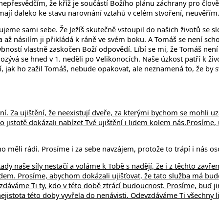
 nepřesvědčím, že kříž je součástí Božího plánu záchrany pro čl
á mají daleko ke stavu narovnání vztahů v celém stvoření, neuvěřím
jeme sami sebe. Že Ježíš skutečně vstoupil do našich životů se s
ž násilím ji přikládá k ráně ve svém boku. A Tomáš se není schope
bností vlastně zaskočen Boží odpovědí. Líbí se mi, že Tomáš není
ývá se hned v 1. neděli po Velikonocích. Naše úzkost patří k životu
ní, jak ho zažil Tomáš, nebude opakovat, ale neznamená to, že by 
Za ujištění, že neexistují dveře, za kterými bychom se mohli uzavř
istotě dokázali nabízet Tvé ujištění i lidem kolem nás.
Prosíme, u
 měli rádi. Prosíme i za sebe navzájem, protože to trápí i nás os
tady naše síly nestačí a voláme k Tobě s nadějí, že i z těchto zavř
dem. Prosíme, abychom dokázali ujišťovat, že tato služba má bu
dáváme Ti ty, kdo v této době ztrácí budoucnost. Prosíme, buď j
istota této doby vyvřela do nenávisti. Odevzdáváme Ti všechny lidi,