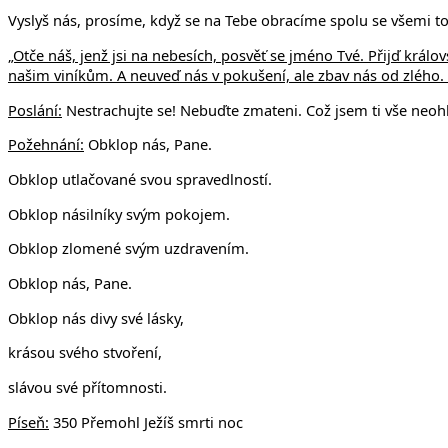
Vyslyš nás, prosíme, když se na Tebe obracíme spolu se všemi to
„Otče náš, jenž jsi na nebesích, posvěť se jméno Tvé. Přijď král
našim viníkům. A neuveď nás v pokušení, ale zbav nás od zlého. N
Poslání:
Nestrachujte se! Nebuďte zmateni. Což jsem ti vše neohl
Požehnání:
Obklop nás, Pane.
Obklop utlačované svou spravedlností.
Obklop násilníky svým pokojem.
Obklop zlomené svým uzdravením.
Obklop nás, Pane.
Obklop nás divy své lásky,
krásou svého stvoření,
slávou své přítomnosti.
Píseň:
350 Přemohl Ježíš smrti noc