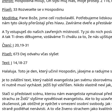
Introit:
Hospodina miluji, On slyší můj hlas, moje prosby. Ž 116,
Píseň:
33 Rozveselte se v Hospodinu
Modlitba:
Pane Bože, jsme celí rozbolavělí. Potřebujeme lidskou
nám tyto úkoly přerůstají přes hlavu. Zavíráme dveře a přestáv
A Ty vstupuješ do našich zavřených místností. Ty jsi do nich posla
A tak Ti dnes děkujeme, vzdáváme Ti chválu za to, že nás ujišťu
Čtení:
J 20,19-31
Píseň:
673 Dej odvahu včas slyšet
Text:
J 14,18-27
Halaluja. Toto je den, který učinil Hospodin, jásejme a radujme s
Je to zvláštní text, který nabídl evangelista Jan svému sborové
ní nutně musí vycházet. Ježíš byl vzkříšen. Nikdo vlastně neví jak,
Stačí si představit scénu, kterou nám evangelista vymaloval před oč
strachu ze Židů“ slyšíme vysvětlovat evangelistu. Ale to by uza
zkušenost, jak obtížné je vydržet v omezení osobní svobody. Jak s
straně podléhat nenávisti. A to vše živeno strachem jako kvalit