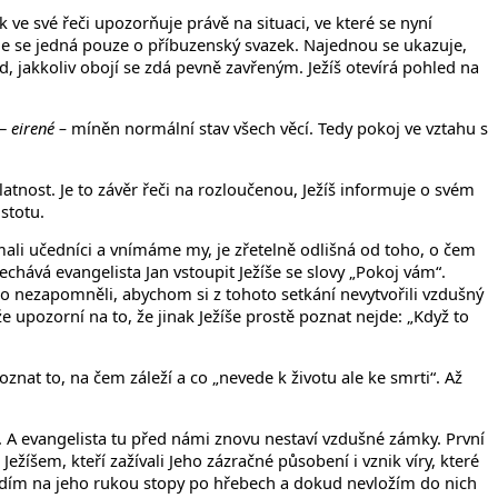
k ve své řeči upozorňuje právě na situaci, ve které se nyní
 kde se jedná pouze o příbuzenský svazek. Najednou se ukazuje,
d, jakkoliv obojí se zdá pevně zavřeným. Ježíš otevírá pohled na
 –
eirené –
míněn normální stav všech věcí. Tedy pokoj ve vztahu s
atnost. Je to závěr řeči na rozloučenou, Ježíš informuje o svém
stotu.
nímali učedníci a vnímáme my, je zřetelně odlišná od toho, o čem
nechává evangelista Jan vstoupit Ježíše se slovy „Pokoj vám“.
 to nezapomněli, abychom si z tohoto setkání nevytvořili vzdušný
 upozorní na to, že jinak Ježíše prostě poznat nejde: „Když to
znat to, na čem záleží a co „nevede k životu ale ke smrti“. Až
m. A evangelista tu před námi znovu nestaví vzdušné zámky. První
Ježíšem, kteří zažívali Jeho zázračné působení i vznik víry, které
uvidím na jeho rukou stopy po hřebech a dokud nevložím do nich