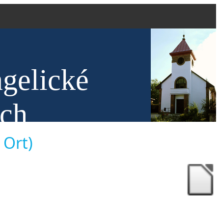
ngelické
ech
 Ort)