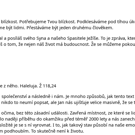
1
 blízkost. Potřebujeme Tvou blízkost. Podklesáváme pod tíhou úk
áme být lidmi. Přestáváme být jeden druhému člověkem.
l a posíláš svého Syna a našeho Spasitele Ježíše. To je zpráva, kte
ješ o tom, že nejen náš život má budoucnost. Že se můžeme pokouš
e z něho. Haleluja. Ž 118,24
mu společenství a následně i nám. Je mnoho způsobů, jak tento tex
 nikdo to neumí popsat, ale Jan nás ujišťuje velice masivně, že se t
ima, bez této zásadní události. Zavřená místnost, ze které se lidé, 
vřelo naději příběhu do okamžiku před téměř 2000 lety a nás zane
ložité je se s ní vyrovnat. I to, jak takový stav působí na naše e
ním podhoubím. To skutečně není k životu.