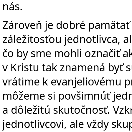
nás.
Zároveň je dobré pamätať na
záležitosťou jednotlivca, a
čo by sme mohli označiť ak
v Kristu tak znamená byť s
vrátime k evanjeliovému p
môžeme si povšimnúť jed
a dôležitú skutočnosť. Vzk
jednotlivcovi, ale vždy sk