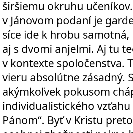
širšiemu okruhu učeníkov. 
v Jánovom podaní je gard
síce ide k hrobu samotná, 
aj s dvomi anjelmi. Aj tu t
v kontexte spoločenstva. 
vieru absolútne zásadný. S
akýmkoľvek pokusom chápa
individualistického vzťahu
Pánom“. Byť v Kristu pret