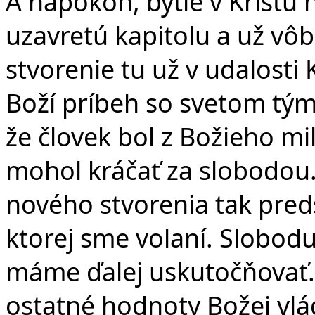
A napokon, bytie v Kristu
uzavretú kapitolu a už vôb
stvorenie tu už v udalosti 
Boží príbeh so svetom tým
že človek bol z Božieho m
mohol kráčať za slobodou. 
nového stvorenia tak pred
ktorej sme volaní. Slobodu,
máme ďalej uskutočňovať. 
ostatné hodnoty Božej vlád