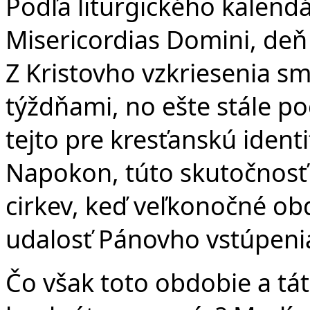
Če
Podľa liturgického kalend
Misericordias Domini, de
Z Kristovho vzkriesenia sm
týždňami, no ešte stále p
tejto pre kresťanskú ident
Napokon, túto skutočnosť s
cirkev, keď veľkonočné obd
udalosť Pánovho vstúpeni
Čo však toto obdobie a tát