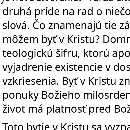
druhá príde na rad o niečo
slová. Čo znamenajú tie zá
môžem byť v Kristu? Domni
teologickú šifru, ktorú ap
vyjadrenie existencie v do
vzkriesenia. Byť v Kristu 
ponuky Božieho milosrdens
život má platnosť pred Bo
Toto bytie v Kristu sa vyz