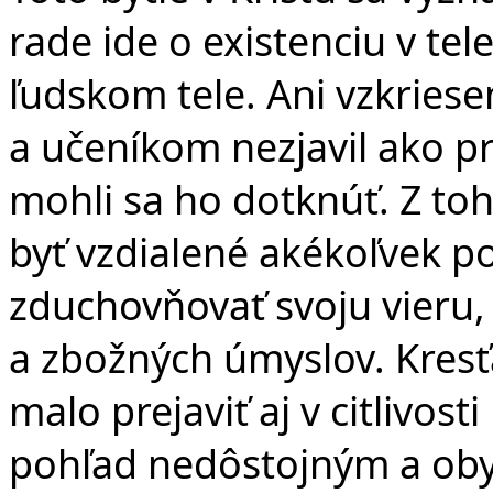
rade ide o existenciu v te
ľudskom tele. Ani vzkriese
a učeníkom nezjavil ako prí
mohli sa ho dotknúť. Z t
byť vzdialené akékoľvek po
zduchovňovať svoju vieru,
a zbožných úmyslov. Kresťa
malo prejaviť aj v citlivos
pohľad nedôstojným a ob