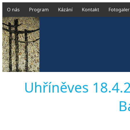
O nás
Program
Kázání
Kontakt
Fotogaler
Uhříněves 18.4.2
B