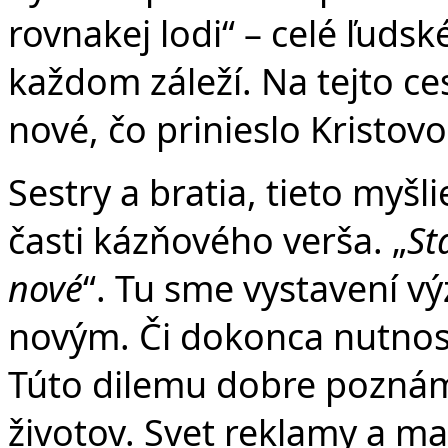
rovnakej lodi“ – celé ľuds
každom záleží. Na tejto ce
nové, čo prinieslo Kristovo
Sestry a bratia, tieto myšl
časti kázňového verša. „
St
nové
“. Tu sme vystavení v
novým. Či dokonca nutnosti
Túto dilemu dobre pozná
životov. Svet reklamy a ma