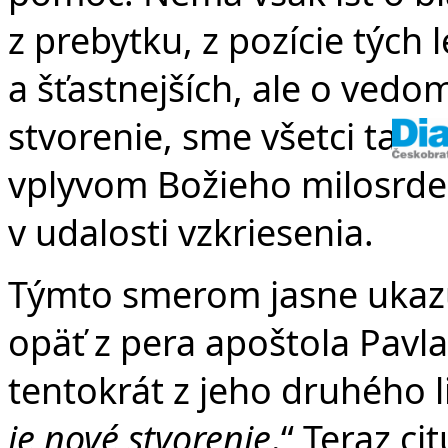
z prebytku, z pozície tých 
a šťastnejších, ale o vedo
stvorenie, sme všetci takp
vplyvom Božieho milosrden
v udalosti vzkriesenia.
Týmto smerom jasne ukazu
opäť z pera apoštola Pavla
tentokrát z jeho druhého li
je nové stvorenie
.“ Teraz ci