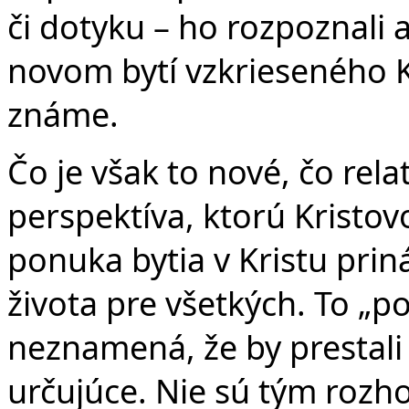
či dotyku – ho rozpoznali 
novom bytí vzkrieseného Kr
známe.
Čo je však to nové, čo relat
perspektíva, ktorú Kristov
ponuka bytia v Kristu pri
života pre všetkých. To „p
neznamená, že by prestali 
určujúce. Nie sú tým rozh