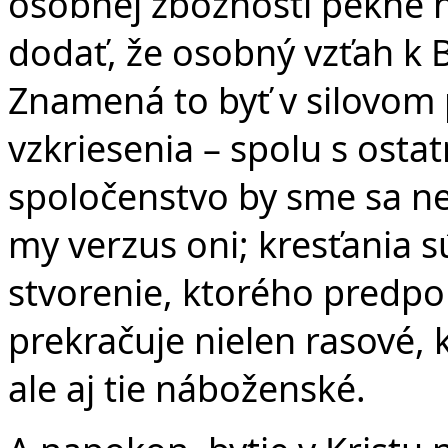
osobnej zbožnosti pekne h
dodať, že osobný vzťah k 
Znamená to byť v silovom 
vzkriesenia – spolu s ost
spoločenstvo by sme sa ne
my verzus oni; kresťania sú
stvorenie, ktorého predpok
prekračuje nielen rasové, 
ale aj tie náboženské.