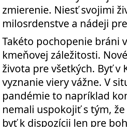
zmierenie. Niesť svojimi ž
milosrdenstve a nádeji pre
Takéto pochopenie bráni 
kmeňovej záležitosti. Nové
života pre všetkých. Byť v
vyznanie viery vážne. V sit
pandémie to napríklad ko
nemali uspokojiť s tým, že
byť k dispozícii len pre bo