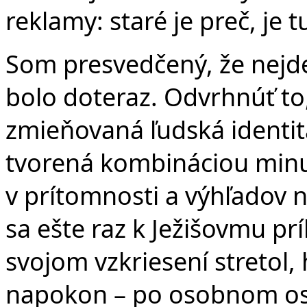
reklamy: staré je preč, je
Som presvedčený, že nejde
bolo doteraz. Odvrhnúť to,
zmieňovaná ľudská identita 
tvorená kombináciou minul
v prítomnosti a výhľadov
sa ešte raz k Ježišovmu prí
svojom vzkriesení stretol,
napokon – po osobnom osl