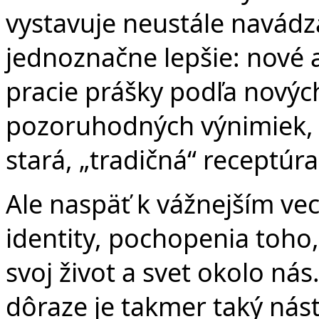
vystavuje neustále navádz
jednoznačne lepšie: nové 
pracie prášky podľa novýc
pozoruhodných výnimiek, n
stará, „tradičná“ receptúra
Ale naspäť k vážnejším ve
identity, pochopenia toh
svoj život a svet okolo n
dôraze je takmer taký nás