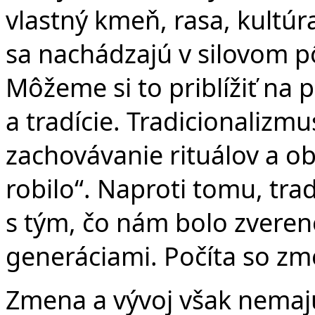
vlastný kmeň, rasa, kultúra
sa nachádzajú v silovom p
Môžeme si to priblížiť na 
a tradície. Tradicionaliz
zachovávanie rituálov a ob
robilo“. Naproti tomu, tra
s tým, čo nám bolo zvere
generáciami. Počíta so z
Zmena a vývoj však nemaj