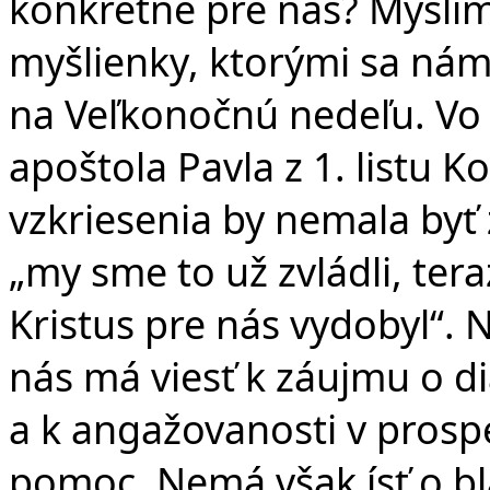
konkrétne pre nás? Myslím
v 
myšlienky, ktorými sa nám p
na Veľkonočnú nedeľu. Vo 
apoštola Pavla z 1. listu K
vzkriesenia by nemala byť 
„my sme to už zvládli, tera
Kristus pre nás vydobyl“. 
nás má viesť k záujmu o d
a k angažovanosti v prospe
pomoc. Nemá však ísť o b