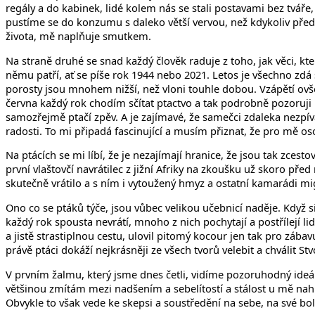
regály a do kabinek, lidé kolem nás se stali postavami bez tváře
pustíme se do konzumu s daleko větší vervou, než kdykoliv před
života, mě naplňuje smutkem.
Na straně druhé se snad každý člověk raduje z toho, jak věci, kter
němu patří, ať se píše rok 1944 nebo 2021. Letos je všechno zd
porosty jsou mnohem nižší, než vloni touhle dobou. Vzápětí ovše
června každý rok chodím sčítat ptactvo a tak podrobně pozoruji i
samozřejmě ptačí zpěv. A je zajímavé, že samečci zdaleka nezpíva
radosti. To mi připadá fascinující a musím přiznat, že pro mě
Na ptácích se mi líbí, že je nezajímají hranice, že jsou tak zcest
první vlaštovčí navrátilec z jižní Afriky na zkoušku už skoro p
skutečně vrátilo a s ním i vytoužený hmyz a ostatní kamarádi migr
Ono co se ptáků týče, jsou vůbec velikou učebnicí naděje. Když si
každý rok spousta nevrátí, mnoho z nich pochytají a postřílejí li
a jistě strastiplnou cestu, ulovil pitomý kocour jen tak pro zába
právě ptáci dokáží nejkrásněji ze všech tvorů velebit a chválit Stv
V prvním žalmu, který jsme dnes četli, vidíme pozoruhodný ideál
většinou zmítám mezi nadšením a sebelítostí a stálost u mě na
Obvykle to však vede ke skepsi a soustředění na sebe, na své bolís