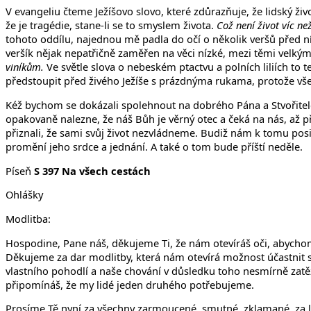
V evangeliu čteme Ježíšovo slovo, které zdůrazňuje, že lidský ž
že je tragédie, stane-li se to smyslem života.
Což není život víc ne
tohoto oddílu, najednou mě padla do očí o několik veršů před 
veršík nějak nepatřičně zaměřen na věci nízké, mezi těmi velký
viníkům.
Ve světle slova o nebeském ptactvu a polních liliích to 
předstoupit před živého Ježíše s prázdnýma rukama, protože 
Kéž bychom se dokázali spolehnout na dobrého Pána a Stvořitele 
opakovaně nalezne, že náš Bůh je věrný otec a čeká na nás, až př
přiznali, že sami svůj život nezvládneme. Budiž nám k tomu posil
promění jeho srdce a jednání. A také o tom bude příští neděle.
Píseň
S
397 Na všech cestách
Ohlášky
Modlitba:
Hospodine, Pane náš, děkujeme Ti, že nám otevíráš oči, abychom 
Děkujeme za dar modlitby, která nám otevírá možnost účastnit se
vlastního pohodlí a naše chování v důsledku toho nesmírně zatě
připomínáš, že my lidé jeden druhého potřebujeme.
Prosíme Tě nyní za všechny zarmoucené, smutné, zklamané, za lid