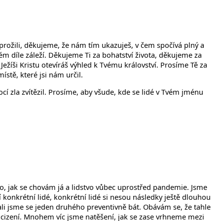
prožili, děkujeme, že nám tím ukazuješ, v čem spočívá plný a
vém díle záleží. Děkujeme Ti za bohatství života, děkujeme za
Ježíši Kristu otevíráš výhled k Tvému království. Prosíme Tě za
tě, které jsi nám určil.
cí zla zvítězil. Prosíme, aby všude, kde se lidé v Tvém jménu
 to, jak se chovám já a lidstvo vůbec uprostřed pandemie. Jsme
konkrétní lidé, konkrétní lidé si nesou následky ještě dlouhou
ali jsme se jeden druhého preventivně bát. Obávám se, že tahle
odcizení. Mnohem víc jsme natěšení, jak se zase vrhneme mezi