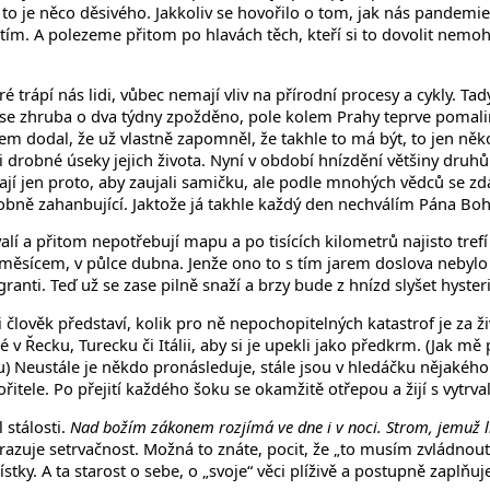
, to je něco děsivého. Jakkoliv se hovořilo o tom, jak nás pandemi
tím. A polezeme přitom po hlavách těch, kteří si to dovolit nemo
é trápí nás lidi, vůbec nemají vliv na přírodní procesy a cykly. Tad
á se zhruba o dva týdny zpožděno, pole kolem Prahy teprve pomali
m dodal, že už vlastně zapomněl, že takhle to má být, to jen něko
 drobné úseky jejich života. Nyní v období hnízdění většiny druhů
jí jen proto, aby zaujali samičku, ale podle mnohých vědců se zdá
 osobně zahanbující. Jaktože já takhle každý den nechválím Pána 
ovalí a přitom nepotřebují mapu a po tisících kilometrů najisto tref
řed měsícem, v půlce dubna. Jenže ono to s tím jarem doslova neby
anti. Teď už se zase pilně snaží a brzy bude z hnízd slyšet hyster
 člověk představí, kolik pro ně nepochopitelných katastrof je za ž
dé v Řecku, Turecku či Itálii, aby si je upekli jako předkrm. (Jak 
vu) Neustále je někdo pronásleduje, stále jsou v hledáčku nějakého 
ořitele. Po přejití každého šoku se okamžitě otřepou a žijí s vytrva
 stálosti.
Nad božím zákonem rozjímá ve dne i v noci. Strom, jemuž l
hrazuje setrvačnost. Možná to znáte, pocit, že „to musím zvládn
tky. A ta starost o sebe, o „svoje“ věci plíživě a postupně zaplňuje