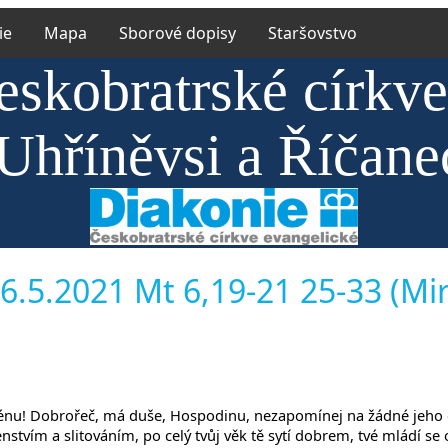
ie
Mapa
Sborové dopisy
Staršovstvo
eskobratrské církv
Uhříněvsi a Říčane
6.5.2021 Mt 6,19-21 25-33 (Mir
énu! Dobrořeč, má duše, Hospodinu, nezapomínej na žádné jeho d
enstvím a slitováním, po celý tvůj věk tě sytí dobrem, tvé mládí se