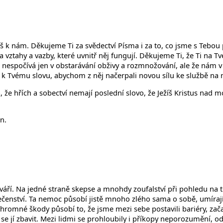
 k nám. Děkujeme Ti za svědectví Písma i za to, co jsme s Tebou 
a vztahy a vazby, které uvnitř něj fungují. Děkujeme Ti, že Ti na T
t nespočívá jen v obstarávání obživy a rozmnožování, ale že nám v 
Tvému slovu, abychom z něj načerpali novou sílu ke službě na mís
že hřích a sobectví nemají poslední slovo, že Ježíš Kristus nad mo
n.
 sváří. Na jedné straně skepse a mnohdy zoufalství při pohledu na
ečenství. Ta nemoc působí jistě mnoho zlého sama o sobě, umírají 
hromné škody působí to, že jsme mezi sebe postavili bariéry, zač
se jí zbavit. Mezi lidmi se prohloubily i příkopy neporozumění, 