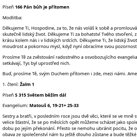
Píseň
166 Pán bůh je přítomen
Modlitba:
Děkujeme Ti, Hospodine, za to, že nás voláš k sobě a promlouváš
skutečně lidský život. Děkujeme Ti za bohatství Tvého stvoření, z
krásu kolem nás i v lidských srdcích. Děkujeme Ti, že lidský živo
moudrost a pokornou mysl, když nyní obracíme svou pozornost k 
Prosíme Tě za zvěstování radostného a osvobozujícího evangelia, 
setkávají, Tys byl uprostřed nich.
Buď, prosíme Tě, svým Duchem přítomen i zde, mezi námi. Ame
1. čtení:
Žalm 1
Píseň
S 315
Světem běžím dál
Evangelium:
Matouš 6, 19-2
1
+ 25-33
Sestry a bratři, v posledním roce jsou dvě věci, které se ve mně
velice šťastní, že se po měsících opět můžeme scházet jako spol
dobu po jejím překonání. Přesto se nemohu ubránit pocitu, že o
obava ze společenství nám tu ještě dlouho zůstane a bude těžké 