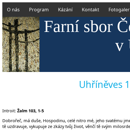
O nás
Program
Kázání
Kontakt
Fotogaler
Farní sbor Č
v 
Uhříněves 1
Introit:
Žalm 103, 1-5
Dobrořeč, má duše, Hospodinu, celé nitro mé, jeho svatému jm
tě uzdravuje, vykupuje ze zkázy tvůj život, věnčí tě svým milosrd