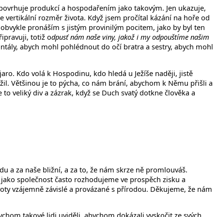
neopovrhuje produkcí a hospodařením jako takovým. Jen ukazuje,
te vertikální rozměr života.
Když jsem pročítal kázání na hoře od
 obvykle pronáším s jistým provinilým pocitem, jako by byl ten
ipravuji, totiž o
dpusť nám naše viny, jakož i my odpouštíme našim
zontály, abych mohl pohlédnout do očí bratra a sestry, abych mohl
ro. Kdo volá k Hospodinu, kdo hledá u Ježíše naději, jistě
ížil. Většinou je to pýcha, co nám brání, abychom k Němu přišli a
 to veliký div a zázrak, když se Duch svatý dotkne člověka a
du a za naše bližní, a za to, že nám skrze ně promlouváš.
 i jako společnost často rozhodujeme ve prospěch zisku a
ivoty vzájemně závislé a provázané s přírodou. Děkujeme, že nám
chom takové lidi uviděli, abychom dokázali vyskočit ze svých