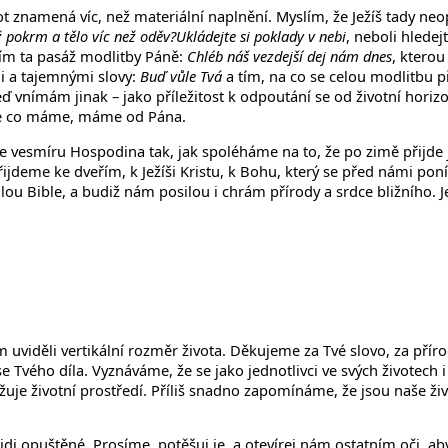
ivot znamená víc, než materiální naplnění. Myslím, že Ježíš tady 
ž pokrm a tělo víc než oděv?Ukládejte si poklady v nebi
, neboli hledej
ním ta pasáž modlitby Páně:
Chléb náš vezdejší dej nám dnes
, kterou
mi a tajemnými slovy:
Buď vůle Tvá
a tím, na co se celou modlitbu př
teď vnímám jinak – jako příležitost k odpoutání se od životní hori
vše co máme, máme od Pána.
vesmíru Hospodina tak, jak spoléháme na to, že po zimě přijde ja
ijdeme ke dveřím, k Ježíši Kristu, k Bohu, který se před námi pon
ou Bible, a budiž nám posilou i chrám přírody a srdce bližního. Je
uviděli vertikální rozměr života. Děkujeme za Tvé slovo, za příro
 Tvého díla. Vyznáváme, že se jako jednotlivci ve svých životech
žuje životní prostředí. Příliš snadno zapomínáme, že jsou naše ž
i opuštěné. Prosíme, potěšuj je, a otevírej nám ostatním oči, aby