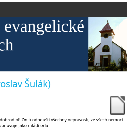
e evangelické
ch
oslav Šulák)
obrodiní! On ti odpouští všechny nepravosti, ze všech nemocí
 obnovuje jako mládí orla