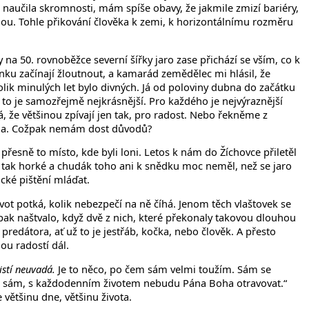
e naučila skromnosti, mám spíše obavy, že jakmile zmizí bariéry,
hou. Tohle přikování člověka k zemi, k horizontálnímu rozměru
y na 50. rovnoběžce severní šířky jaro zase přichází se vším, co k
nku začínají žloutnout, a kamarád zemědělec mi hlásil, že
lik minulých let bylo divných. Já od poloviny dubna do začátku
 to je samozřejmě nejkrásnější. Pro každého je nejvýraznější
, že většinou zpívají jen tak, pro radost. Nebo řekněme z
Boha. Cožpak nemám dost důvodů?
í přesně to místo, kde byli loni. Letos k nám do Žíchovce přiletěl
lo tak horké a chudák toho ani k snědku moc neměl, než se jaro
ické pištění mláďat.
ivot potká, kolik nebezpečí na ně číhá. Jenom těch vlaštovek se
mě pak naštvalo, když dvě z nich, které překonaly takovou dlouhou
predátora, ať už to je jestřáb, kočka, nebo člověk. A přesto
lou radostí dál.
istí neuvadá.
Je to něco, po čem sám velmi toužím. Sám se
out sám, s každodenním životem nebudu Pána Boha otravovat.“
 většinu dne, většinu života.