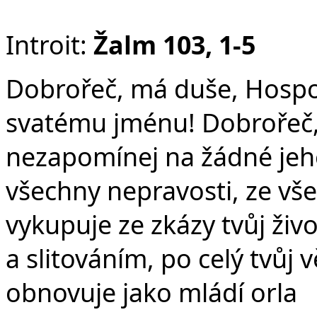
F
Introit:
Žalm 103, 1-5
Dobrořeč, má duše, Hospod
svatému jménu! Dobrořeč
nezapomínej na žádné jeho
všechny nepravosti, ze vš
vykupuje ze zkázy tvůj živ
a slitováním, po celý tvůj 
obnovuje jako mládí orla