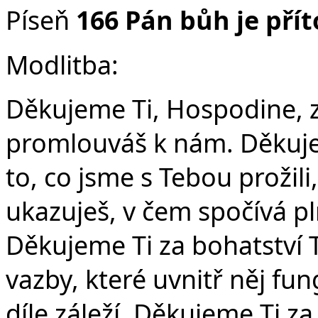
Píseň
166 Pán bůh je pří
Č
Modlitba:
Děkujeme Ti, Hospodine, za
promlouváš k nám. Děkujem
to, co jsme s Tebou prožil
ukazuješ, v čem spočívá pl
Děkujeme Ti za bohatství T
vazby, které uvnitř něj fu
díle záleží. Děkujeme Ti z