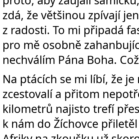
zdá, že většinou zpívají j
z radosti. To mi připadá fa
pro mě osobně zahanbující
nechválím Pána Boha. Co
Na ptácích se mi líbí, že je
zcestovalí a přitom nepotř
kilometrů najisto trefí přes
k nám do Žíchovce přiletěl p
Afriky na zkoušku už skor