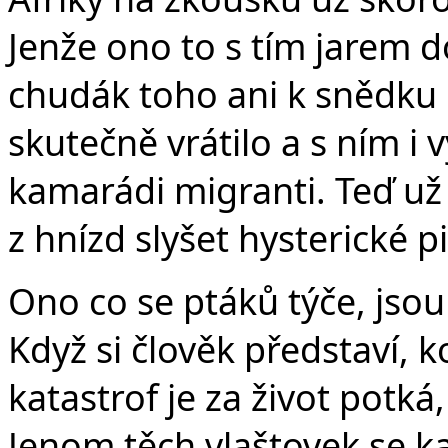
Jenže ono to s tím jarem d
chudák toho ani k snědku 
skutečně vrátilo a s ním i
kamarádi migranti. Teď už 
z hnízd slyšet hysterické p
Ono co se ptáků týče, jsou
Když si člověk představí, 
katastrof je za život potká
Jenom těch vlaštovek se ka