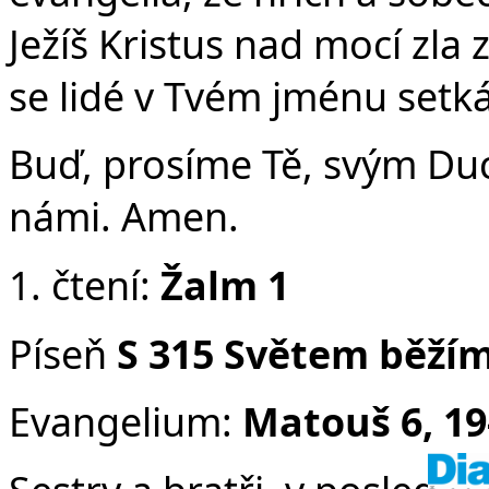
v
Ježíš Kristus nad mocí zla 
se lidé v Tvém jménu setkáv
Buď, prosíme Tě, svým Du
námi. Amen.
1. čtení:
Žalm 1
Píseň
S 315
Světem běžím
Evangelium:
Matouš 6, 19