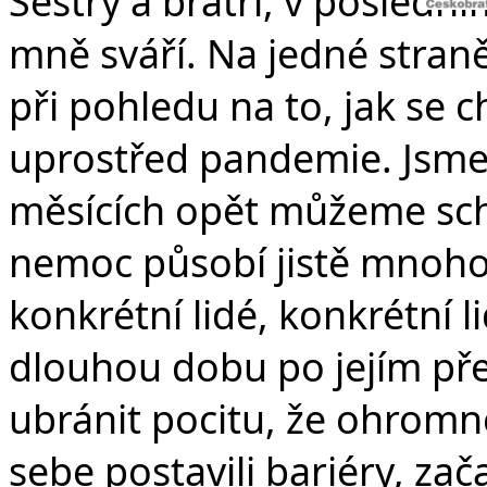
Sestry a bratři, v poslední
mně sváří. Na jedné stran
při pohledu na to, jak se 
uprostřed pandemie. Jsme v
měsících opět můžeme schá
nemoc působí jistě mnoho
konkrétní lidé, konkrétní l
dlouhou dobu po jejím př
ubránit pocitu, že ohromn
sebe postavili bariéry, za