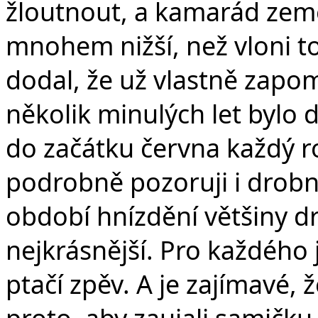
žloutnout, a kamarád zeměd
mnohem nižší, než vloni t
dodal, že už vlastně zapom
několik minulých let bylo 
do začátku června každý ro
podrobně pozoruji i drobné
období hnízdění většiny d
nejkrásnější. Pro každého
ptačí zpěv. A je zajímavé, 
proto, aby zaujali samičk