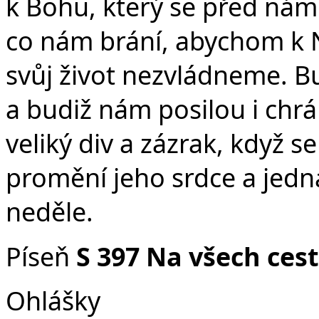
k Bohu, který se před námi
co nám brání, abychom k Ně
svůj život nezvládneme. B
a budiž nám posilou i chrá
veliký div a zázrak, když 
promění jeho srdce a jedná
neděle.
Píseň
S
397 Na všech ces
Ohlášky