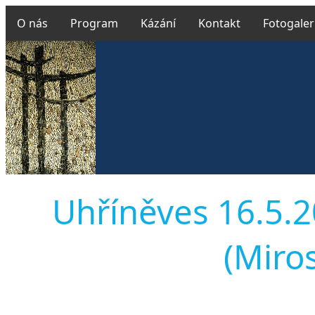
O nás
Program
Kázání
Kontakt
Fotogaler
Uhříněves 16.5.2
(Miros