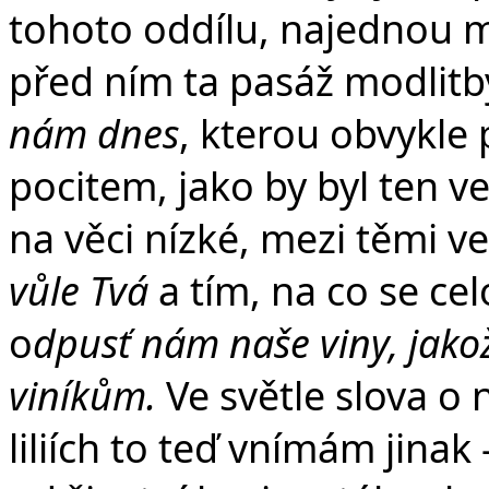
tohoto oddílu, najednou m
před ním ta pasáž modlit
nám dnes
, kterou obvykle 
pocitem, jako by byl ten v
na věci nízké, mezi těmi v
vůle Tvá
a tím, na co se cel
o
dpusť nám naše viny, jak
viníkům.
Ve světle slova o
liliích to teď vnímám jinak