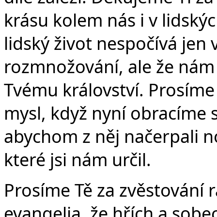
krásu kolem nás i v lidský
lidský život nespočívá jen 
rozmnožování, ale že nám v
Tvému království. Prosím
mysl, když nyní obracíme 
abychom z něj načerpali no
které jsi nám určil.
Prosíme Tě za zvěstování 
evangelia, že hřích a sobec