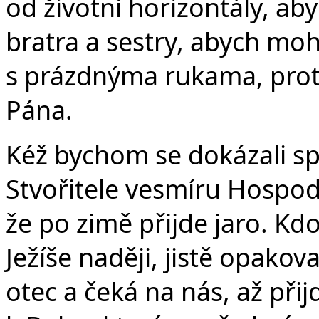
od životní horizontály, a
bratra a sestry, abych moh
s prázdnýma rukama, pro
Pána.
Kéž bychom se dokázali s
Stvořitele vesmíru Hospod
že po zimě přijde jaro. Kd
Ježíše naději, jistě opako
otec a čeká na nás, až přij