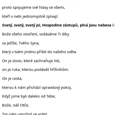
proto spojujeme své hlasy se všemi,
kteří v nebi jednomyslně zpívají:
Svatý, svatý, svatý jsi, Hospodine zástupů, plná jsou nebesa
Bože všeho stvoření, vzdáváme Ti díky
za Ježíše, Tvého Syna,
který v tvém jménu přišel do našeho světa.
On je slovo, které zachraňuje lidi,
on je ruka, kterou podáváš hříšníkům.
On je cesta,
kterou k nám přichází opravdový pokoj.
Když jsme byli daleko od Tebe,
Bože, náš Otče,
Tys nám umožnil se vrátit.