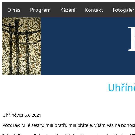
O nás
Program
Kázání
Kontakt
Fotogaler
Českobra
Uhříně
Uhříněves 6.6.2021
Pozdrav:
Milé sestry, milí bratři, milí přátelé, vítám vás na boho