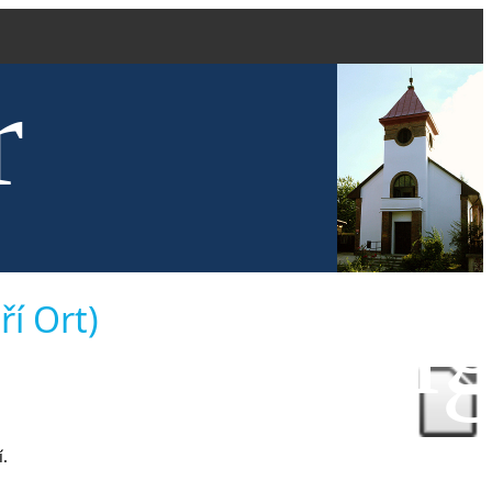
r
kve evang
ří Ort)
í.