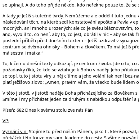
se upínají. A do toho přijde někdo, kdo neřekne pouze to, že se 
A tady je Ježíš skutečně tvrdý. Nemůžeme ale oddělit tuto jednu 
následování těch, na které sedí konstatování apoštola Pavla v 
mocných, ani mnoho urozených; ale co je světu bláznovstvím, to v
ano, vyvolil to, co není, aby to, co jest, obrátil v nic – aby se 
poslední příběh před dnešním textem – Ježíš uzdravil v synagoze 
centrum se dvěma ohnisky – Bohem a člověkem. To má Ježíš před o
má sestra i matka.“
To, k čemu dnešní texty odkazují, je centrum života. Jde o to, co 
požadavky říká, že kdo se vztahuje k Bohu v naději Jeho přitakán
se topí, tuto jistotu víry u něj cítíme a jeho volání tak není bez
platí Ježíšovo slovo: „Amen, pravím vám, že všecko bude lidem 
V této jistotě, v jistotě naděje Boha přicházejícího za člověkem 
Smíme i my přicházet jeden za druhým s nabídkou odpuštění a p
Píseň:
682 Dnes k svému stolu zve nás Pán
VP:
Vyznání vin:
Stojíme tu před naším Pánem, jako ti, které pozval,
překážek této touze my sami klademe do cesty. Slyšíme pozvání k