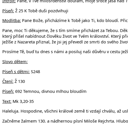
v Uhří
Introit:
Pane, v Tvé milosrdenství doufám, moje srdce jásá nad T
Píseň:
Ž 25 K Tobě duši pozdvihuji
Modlitba:
Pane Bože, přicházíme k Tobě jako Ti, kdo bloudí. Přichá
Pane, moc Ti děkujeme, že s tím smíme přicházet za Tebou. Děku
který přišel nabídnout člověku život ve Tvém království. Který př
Ježíše z Nazareta přiznal, že jsi jej převedl ze smrti do svého živ
Prosíme Tě, buď tu dnes s námi a posiluj naši důvěru v cestu Jež
Slovo dětem:
Píseň s dětmi:
S248
Čtení:
Ž 130
Píseň:
692 Temnou, divnou mlhou bloudím
Text:
Mk 3,20-35
Haleluja. Hospodine, všichni králové země ti vzdají chválu, až uslyš
Začněme žalmem 130. a nádhernou písní Miloše Rejchrta. Hlubok