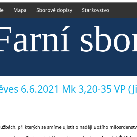
ie
Mapa
Sborové dopisy
Staršovstvo
Farní sbo
trské cír
ves 6.6.2021 Mk 3,20-35 VP (Ji
službách, při kterých se smíme ujistit o naději Božího milosrdenstv