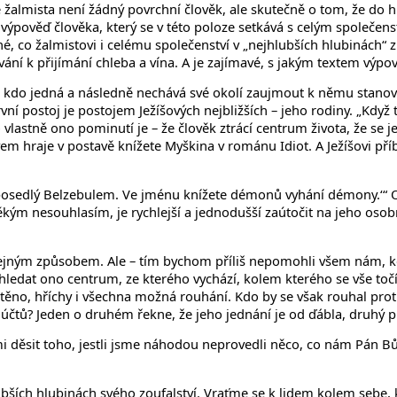
e žalmista není žádný povrchní člověk, ale skutečně o tom, že do 
věď člověka, který se v této poloze setkává s celým společenstv
, co žalmistovi i celému společenství v „nejhlubších hlubinách“ zby
vání k přijímání chleba a vína. A je zajímavé, s jakým textem výp
o, kdo jedná a následně nechává své okolí zaujmout k němu stanov
vní postoj je postojem Ježíšových nejbližších – jeho rodiny. „Když to 
vlastně ono pominutí je – že člověk ztrácí centrum života, že se jeh
vem hraje v postavě knížete Myškina v románu Idiot. A Ježíšovi pří
Je posedlý Belzebulem. Ve jménu knížete démonů vyhání démony.‘“ O
ěkým nesouhlasím, je rychlejší a jednodušší zaútočit na jeho os
, stejným způsobem. Ale – tím bychom příliš nepomohli všem nám, k
ledat ono centrum, ze kterého vychází, kolem kterého se vše točí
těno, hříchy i všechna možná rouhání. Kdo by se však rouhal pro
 účtů? Jeden o druhém řekne, že jeho jednání je od ďábla, druhý prv
mi děsit toho, jestli jsme náhodou neprovedli něco, co nám Pán B
lubších hlubinách svého zoufalství. Vraťme se k lidem kolem sebe, 