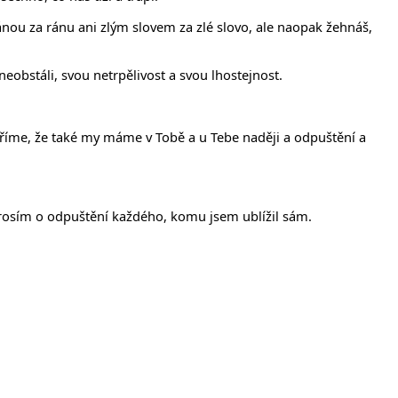
íš ránou za ránu ani zlým slovem za zlé slovo, ale naopak žehnáš,
neobstáli, svou netrpělivost a svou lhostejnost.
věříme, že také my máme v Tobě a u Tebe naději a odpuštění a
a prosím o odpuštění každého, komu jsem ublížil sám.