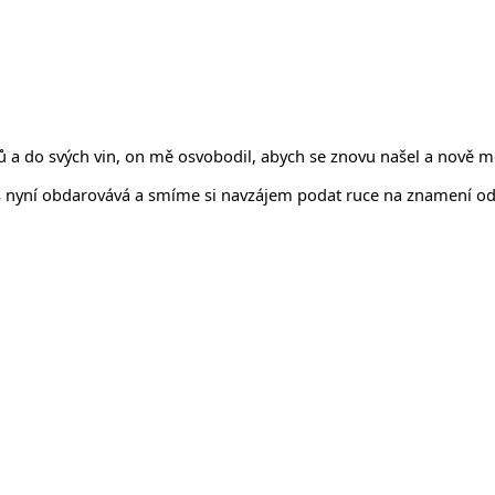
rů a do svých vin, on mě osvobodil, abych se znovu našel a nově 
 nyní obdarovává a smíme si navzájem podat ruce na znamení odpuš