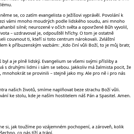
zlému.
něme se, co zatím evangelista o Ježíšovi vyprávěl. Povolání k
ení mezi vámi mnoho moudrých podle lidského soudu, ani mnoho
ahanbil silné; neurozené v očích světa a opovržené Bůh vyvolil,
života – uzdravoval je, odpouštěl hříchy. O tom je ostatně
i couvnout ti, kteří si toto centrum nárokovali. Zvláštní
em k příbuzenským vazbám: „Kdo činí vůli Boží, to je můj bratr,
 byl a je plně lidský. Evangelium se všemi svými přísliby a
vá s druhými lidmi i sám se sebou. Jakkoliv má žalmista pocit, že
i, mnohokrát se provinili – stejně jako my. Ale pro ně i pro nás
entra našich životů, smíme naplňovat beze strachu Boží vůli.
ní ke stolu, kde je naším hostitelem náš Pán a Spasitel. Amen.
me si, jak toužíme po vzájemném pochopení, a zároveň, kolik
chno, co nás tíží a trápí.