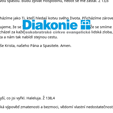
něvsi a Ř
vou spásou. Budu zpívat Hospodinu, neboť se mě zastal. Ž 13,6
zíme jako Ti, kteří hledají kotvu svého života. Přicházíme zároveň 
jeme, že se Ti smíme otevřít, že se Ti smíme svěřit. Že se smíme
icházel za každým člověkem. Jehož zvěst nezničila ani lidská zloba,
ota a nám tak nabídl stejnou cestu.
íše Krista, našeho Pána a Spasitele. Amen.
í, co jsi vyřkl. Haleluja. Ž 138,4
á výpověď zmatenosti a bezmoci, vědomí vlastní nedostatečnosti 