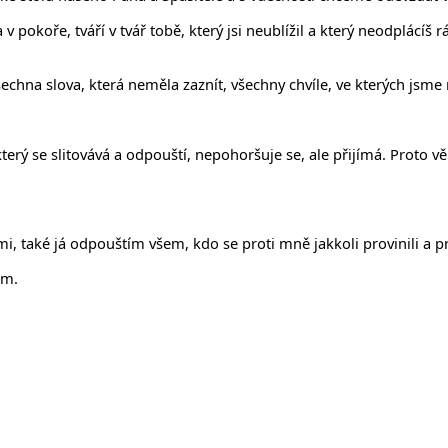
ěta v pokoře, tváří v tvář tobě, který jsi neublížil a který neodplác
echna slova, která neměla zaznít, všechny chvíle, ve kterých jsme 
který se slitovává a odpouští, nepohoršuje se, ale přijímá. Proto 
idmi, také já odpouštím všem, kdo se proti mně jakkoli provinili 
ím.