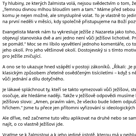
Ty hlubiny, ze kterých žalmista volá, nejsou svědectvím o tom, ž
„Temnou divnou mlhou bloudím sem a tam.“ Máme před sebou výpo
komu je nejen možné, ale smysluplné volat. To je vlastně to jediné
na první neděli v měsíci, kdy společně přistupujeme na Boží poz
Evangelista Marek nám tu vykresluje Ježíše z Nazareta jako toh
objevují stanoviska dvě a ani jedno není vůči Ježíšovi lichotivé. Pr
se pomátl.“ Moc se mi líbilo vysvětlení jednoho komentáře, co to 
jeho okolí. Pro jeho většinové okolí. Dostojevský si s tímto moti
pro Ježíše zničující.
A ono se to ukazuje hned vzápětí v postoji zákoníků. „Říkali: ‚
klasickým způsobem zřetelně osvědčeným tisíciletími – když s n
vůči jednání a dílu dotyčného.
Je lákavé spláchnout ty, kteří se takto vymezovali vůči Ježíšovi
osočuje, ale hledáme naději. Takže v Ježíšově odpovědi musíme h
Ježíšovo slovo: „Amen, pravím vám, že všecko bude lidem odpuš
hříchem.“ Jsme tu přece jen přítomni vyřizování si ideologických
Ale dříve, než začneme tuto větu aplikovat na druhé nebo se sa
najít, o co vlastně Ježíšovi jde.
Vraťme se k žalmistovi a k jeho jediné jistotě, kterou má v nejh