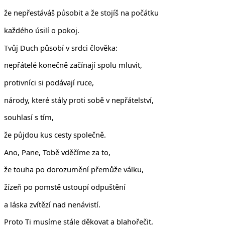
že nepřestáváš působit a že stojíš na počátku
každého úsilí o pokoj.
Tvůj Duch působí v srdci člověka:
nepřátelé konečně začínají spolu mluvit,
protivníci si podávají ruce,
národy, které stály proti sobě v nepřátelství,
souhlasí s tím,
že půjdou kus cesty společně.
Ano, Pane, Tobě vděčíme za to,
že touha po dorozumění přemůže válku,
žízeň po pomstě ustoupí odpuštění
a láska zvítězí nad nenávistí.
Proto Ti musíme stále děkovat a blahořečit,