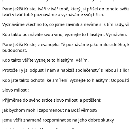
Pane Ježíši Kriste, tváří v tvář tobě, který jsi přišel do tohoto sv
tváří v tvář tobě poznáváme a vyznáváme svůj hřích.
Vyznáváme všechno to, co jsme zavinili a nevíme si s tím rady, vš
Kdo takto poznáváte svou vinu, vyznejte to hlasitým: Vyznávám.
Pane Ježíši Kriste, z evangelia Tě poznáváme jako milosrdného, 
budoucnost.
Kdo takto věříte vyznejte to hlasitým: Věřím.
Protože Ty jsi odpustil nám a nabízíš společenství s Tebou i s l
Kdo jste takto ochotni ke smíření, vyznejte to hlasitým: Odpoušt
Slovo milosti:
Přijměme do svého srdce slovo milosti a potěšení:
Jak bychom mohli zapomenout na Boží věrnost?
Jemu věřit znamená rozpomínat se na jeho dobré skutky.