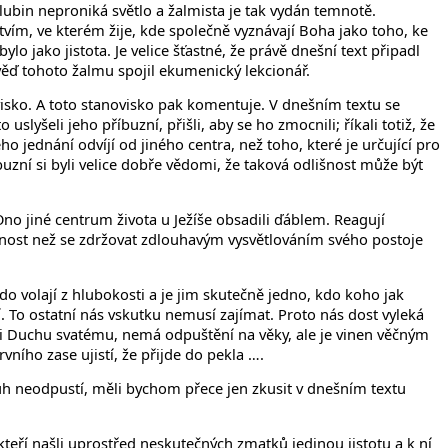
hlubin neproniká světlo a žalmista je tak vydán temnotě.
ím, ve kterém žije, kde společně vyznávají Boha jako toho, ke
lo jako jistota. Je velice šťastné, že právě dnešní text připadl
ověď tohoto žalmu spojil ekumenický lekcionář.
isko. A toto stanovisko pak komentuje. V dnešním textu se
uslyšeli jeho příbuzní, přišli, aby se ho zmocnili; říkali totiž, že
o jednání odvíjí od jiného centra, než toho, které je určující pro
buzní si byli velice dobře vědomi, že taková odlišnost může být
no jiné centrum života u Ježíše obsadili ďáblem. Reagují
obnost než se zdržovat zdlouhavým vysvětlováním svého postoje
do volají z hlubokosti a je jim skutečně jedno, kdo koho jak
. To ostatní nás vskutku nemusí zajímat. Proto nás dost vyleká
ti Duchu svatému, nemá odpuštění na věky, ale je vinen věčným
ního zase ujistí, že přijde do pekla ….
ůh neodpustí, měli bychom přece jen zkusit v dnešním textu
kteří našli uprostřed neskutečných zmatků jedinou jistotu a k ní