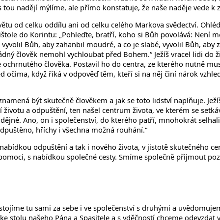
s tou nadějí mýlíme, ale přímo konstatuje, že naše naděje vede k 
větu od celku oddílu ani od celku celého Markova svědectví. Ohléd
epištole do Korintu: „Pohleďte, bratří, koho si Bůh povolává: N
yvolil Bůh, aby zahanbil moudré, a co je slabé, vyvolil Bůh, aby z
tak žádný člověk nemohl vychloubat před Bohem.“ Ježíš vracel lidi do 
ochrnutého člověka. Postavil ho do centra, ze kterého nutně musel
čima, když říká v odpověď těm, kteří si na něj činí nárok vzhled
znamená být skutečně člověkem a jak se toto lidství naplňuje. Ježíš
í životu a odpuštění, ten našel centrum života, ve kterém se setká
-nadějné. Ano, on i společenství, do kterého patří, mnohokrát selhal
odpuštěno, hříchy i všechna možná rouhání.“
s nabídkou odpuštění a tak i nového života, v jistotě skutečného c
omoci, s nabídkou společné cesty. Smíme společně přijmout pozvá
 stojíme tu sami za sebe i ve společenství s druhými a uvědomuje
e stolu našeho Pána a Spasitele a s vděčností chceme odevzdat vše