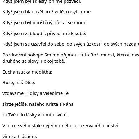
Když jsem byl skleslý, on mě pozvedl.
Když jsem hladověl po životě, nasytil mne.
Když jsem byl opuštěný, zůstal se mnou.
Když jsem zabloudil, přivedl mě k sobě.
Když jsem se uzavřel do sebe, do svých úzkostí, do svých nezda
Pozdravení pokoje:
Smíme přijmout tuto Boží milost, kterou nás
druhého se slovy: Pokoj tobě.
Eucharistická modlitba:
Bože, náš Otče,
vzdáváme Ti díky a velebíme Tě
skrze Ježíše, našeho Krista a Pána,
za Tvé dílo lásky v tomto světě.
V nitru svého stále nejednotného a rozervaného lidství
víme a hlásáme,