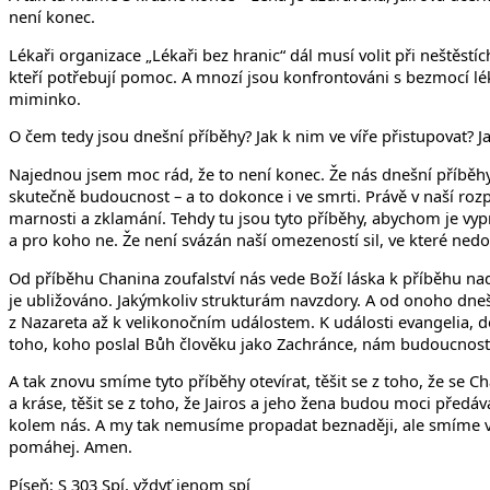
není konec.
Lékaři organizace „Lékaři bez hranic“ dál musí volit při neštěs
kteří potřebují pomoc. A mnozí jsou konfrontováni s bezmocí l
miminko.
O čem tedy jsou dnešní příběhy? Jak k nim ve víře přistupovat? Jak
Najednou jsem moc rád, že to není konec. Že nás dnešní příběhy v
skutečně budoucnost – a to dokonce i ve smrti. Právě v naší roz
marnosti a zklamání. Tehdy tu jsou tyto příběhy, abychom je vyprá
a pro koho ne. Že není svázán naší omezeností sil, ve které ned
Od příběhu Chanina zoufalství nás vede Boží láska k příběhu nad
je ubližováno. Jakýmkoliv strukturám navzdory. A od onoho dnešní
z Nazareta až k velikonočním událostem. K události evangelia, dob
toho, koho poslal Bůh člověku jako Zachránce, nám budoucnos
A tak znovu smíme tyto příběhy otevírat, těšit se z toho, že se Ch
a kráse, těšit se z toho, že Jairos a jeho žena budou moci předáva
kolem nás. A my tak nemusíme propadat beznaději, ale smíme ve v
pomáhej. Amen.
Píseň:
S 303 Spí, vždyť jenom spí