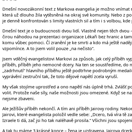
Dnešní novozákonní text z Markova evangelia je možno vnímat ne
která už dlouho žila vytěsněná na okraj své komunity. Nebo z p
je denně konfrontován s limity vlastních sil a tím i s volbou, k
Dnešní text je o budoucnosti dvou lidí. Vlastně nejen těch dvou 
čirou náhodou na prezentaci organizace Lékaři bez hranic a tam 
komu vůbec pomoci. Čí zranění je ke smrti a kdo má ještě naději.
vzpomínce. A to jsem volil pouze „na nečisto“.
Jsem vděčný evangelistovi Markovi za způsob, jak celý příběh vyp
příběh, příběh jeho nemocné dcery. Na ten se soustředíme, do n
„zadrhnutí“ hlavního příběhu ještě podtrhne podrobným medail
vyprávění zestruční tak, že toto dějové napětí zcela vyruší.
My však stojíme uprostřed a ono napětí nás úplně trhá. Zvlášť po
volit. Protože naše síly, naše možnosti jsou omezené. Když se n
nejsme zbaveni.
Ale Ježíšův příběh nekončí. A tím ani příběh Jairovy rodiny. Nek
Jairovi, které evangelista položil vedle sebe: „Dcero, tvá víra tě
Izraele ti dá, zač jsi ho tak naléhavě prosila.“ Všichni jsou spo
A tak tu máme 3 krásné konce – žena je uzdravena, Jairova dcerk