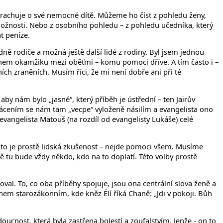
trachuje o své nemocné dítě. Můžeme ho číst z pohledu ženy,
možnosti. Nebo z osobního pohledu – z pohledu učedníka, který
t peníze.
dně rodiče a možná ještě další lidé z rodiny. Byl jsem jednou
 během okamžiku mezi oběťmi – komu pomoci dříve. A tím často i –
ích zraněních. Musím říci, že mi není dobře ani při té
by nám bylo „jasné“, který příběh je ústřední – ten Jairův
vácením se nám tam „vecpe“ vyloženě násilím a evangelista ono
ngelista Matouš (na rozdíl od evangelisty Lukáše) celé
á, to je prostě lidská zkušenost – nejde pomoci všem. Musíme
ě tu bude vždy někdo, kdo na to doplatí. Této volby prostě
oval. To, co oba příběhy spojuje, jsou ona centrální slova ženě a
íběhem starozákonním, kde kněz Élí říká Chaně: „Jdi v pokoji. Bůh
ucnost, která byla zastřena bolestí a zoufalstvím. Jenže - on to