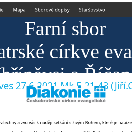
ie
Mapa
Sborové dopisy
Staršovstvo
Farní sbor
trské církve ev
hříněvsi a Říča
es 27.6.2021 Mk 5,21-43 (Jiří.
 vás všechny a zvu vás k naději setkání s živým Bohem, které je nab