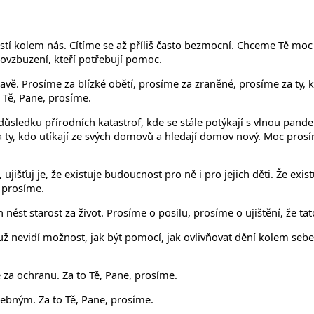
tí kolem nás. Cítíme se až příliš často bezmocní. Chceme Tě moc 
 povzbuzení, kteří potřebují pomoc.
vě. Prosíme za blízké obětí, prosíme za zraněné, prosíme za ty, k
 Tě, Pane, prosíme.
 v důsledku přírodních katastrof, kde se stále potýkají s vlnou pan
 ty, kdo utíkají ze svých domovů a hledají domov nový. Moc prosíme 
šťuj je, že existuje budoucnost pro ně i pro jejich děti. Že existu
, prosíme.
nést starost za život. Prosíme o posilu, prosíme o ujištění, že t
 nevidí možnost, jak být pomocí, jak ovlivňovat dění kolem sebe. 
 za ochranu. Za to Tě, Pane, prosíme.
řebným. Za to Tě, Pane, prosíme.