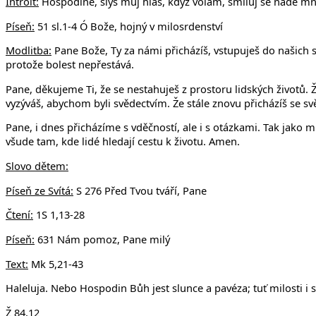
Introit:
Hospodine, slyš můj hlas, když volám, smiluj se nade mn
Píseň:
51 sl.1-4 Ó Bože, hojný v milosrdenství
Modlitba:
Pane Bože, Ty za námi přicházíš, vstupuješ do našich 
protože bolest nepřestává.
Pane, děkujeme Ti, že se nestahuješ z prostoru lidských životů. 
vyzýváš, abychom byli svědectvím. Že stále znovu přicházíš se svě
Pane, i dnes přicházíme s vděčností, ale i s otázkami. Tak jak
všude tam, kde lidé hledají cestu k životu. Amen.
Slovo dětem:
Píseň ze Svítá:
S 276 Před Tvou tváří, Pane
Čtení:
1S 1,13-28
Píseň:
631 Nám pomoz, Pane milý
Text:
Mk 5,21-43
Haleluja. Nebo Hospodin Bůh jest slunce a pavéza; tuť milosti i
Ž 84,12