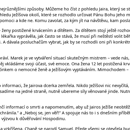
jrůznějšími způsoby. Můžeme ho číst z pohledu Jaira, který se s
ohledu Ježíšova okolí, které se rozhodlo určovat Pánu Bohu Jeho 
de pomoci a kde ne. Komu zavolat, za kým jít na návštěvu, kam posla
– ženy postižené krvácením a dítětem. Za dítětem stojí ještě rozho
lékařka vyprávěla, jak často se stává, že musí při neštěstí volit
 A dávala posluchačům vybrat, jak by se rozhodli oni při konkrétn
ráví. Marek je ve vytváření situací skutečným mistrem – vede nás, a
ěj vkládáme svoji účast, své emoce. Ona žena 12 let postižená kr
ónkem o nemocné ženě a Ježíšovým vyptáváním. Mimochodem – eva
 informaci, že Jairova dcerka zemřela. Nikdo Ježíšovi nic nevyčít
asadíme na jedné straně, nutně ubereme síly věnované jinde. Nutn
ončí informací o smrti a napomenutím, aby už Jairos Ježíše neobtěž
 zachránila.“ a „Neboj se, jen věř!“ A spojuje nás to i s dnešním př
jeni výzvou k důvěřování Hospodinu.
a vzkříšena, Chaně se narodí Samuel. Přede všemi se otevřela budo