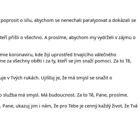
poprosit o sílu, abychom se nenechali paralyzovat a dokázali se
teří přišli o všechno. A prosíme, abychom my vydrželi v zájmu o
demie koronaviru, kde žijí uprostřed trvajícího válečného
za všechny oběti i za ty, kteří se jim snaží pomoci. Za to Tě,
je v Tvých rukách. Ujišťuj je, že má smysl se snažit o
ato služba má smysl. Má budoucnost. Za to Tě, Pane, prosíme.
Pane, ukazuj jim i nám, že pro Tebe je cenný každý život, že Tvá