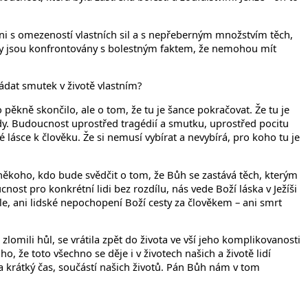
áni s omezeností vlastních sil a s nepřeberným množstvím těch,
áry jsou konfrontovány s bolestným faktem, že nemohou mít
vládat smutek v životě vlastním?
pěkně skončilo, ale o tom, že tu je šance pokračovat. Že tu je
ady. Budoucnost uprostřed tragédií a smutku, uprostřed pocitu
 lásce k člověku. Že si nemusí vybírat a nevybírá, pro koho tu je
 někoho, kdo bude svědčit o tom, že Bůh se zastává těch, kterým
ost pro konkrétní lidi bez rozdílu, nás vede Boží láska v Ježíši
ůle, ani lidské nepochopení Boží cesty za člověkem – ani smrt
zlomili hůl, se vrátila zpět do života ve vší jeho komplikovanosti
o, že toto všechno se děje i v životech našich a životě lidí
a krátký čas, součástí našich životů. Pán Bůh nám v tom