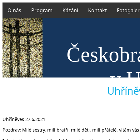
O nás
Program
Kázání
Kontakt
Fotogaler
Českobra
v U
Uhříněv
Uhříněves 27.6.2021
Pozdrav:
Milé sestry, milí bratři, milé děti, milí přátelé, vítám