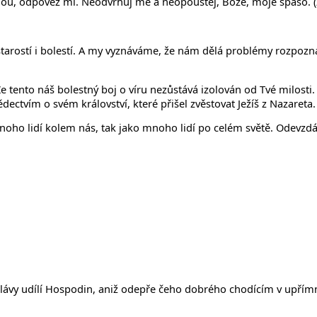
ou, odpověz mi. Neodvrhuj mě a neopouštěj, Bože, moje spáso. (Ž
starostí i bolestí. A my vyznáváme, že nám dělá problémy rozpozná
Že tento náš bolestný boj o víru nezůstává izolován od Tvé milost
dectvím o svém království, které přišel zvěstovat Ježíš z Nazareta.
o mnoho lidí kolem nás, tak jako mnoho lidí po celém světě. Odev
 slávy udílí Hospodin, aniž odepře čeho dobrého chodícím v upřímn