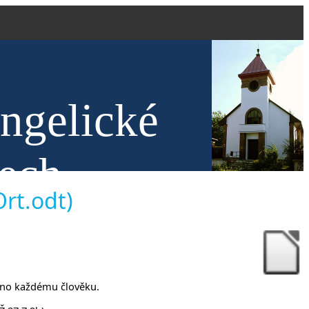
angelické
nech
Ort.odt)
ízeno každému člověku.