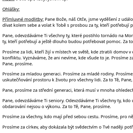
Ohlášky:
Přímluvné modlitby:
Pane Bože, náš Otče, jsme vyděšení z událos
dívat kolem sebe a volat k Tobě s prosbou za ty, kteří potřebují
Pane, odevzdáváme Ti všechny ty, které postihlo tornádo na Mora
ty, kteří potřebují a ještě dlouho budou potřebovat pomoc. Za to
Prosíme za lidi, kteří žijí v místech ve světě, kde ztratili domov
konfliktu. Vyznáváme, že ani nevíme, kde všude to je. Prosíme za
Pane, prosíme.
Prosíme za mladou generaci. Prosíme za mladé rodiny. Prosíme, uji
uskutečňování prostoru k životu pro všechny lidi. Za to Tě, Pane
Pane, prosíme za střední generaci, která musí v mnoha ohledech 
Pane, odevzdáváme Ti seniory. Odevzdáváme Ti všechny ty, kdo už
obdarování nejsou o výkonu. Za to Tě, Pane, prosíme.
Prosíme za všechny, kdo mají před sebou cestu. Prosíme, pro ně
Prosíme za církev, aby dokázala být svědectvím o Tvé naději pot