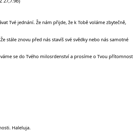
 27,7.9b)
vat Tvé jednání. Že nám přijde, že k Tobě voláme zbytečně,
i. Že stále znovu před nás stavíš své svědky nebo nás samotné
zdáváme se do Tvého milosrdenství a prosíme o Tvou přítomnost
osti. Haleluja.