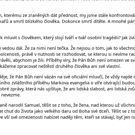
tích, kterému ze zraněných dát přednost, my jsme stále konfrontov
ékařů a smrtí blízkého člověka. Dokonce smrtí dítěte. A mnohé p
 mluvit s člověkem, který stojí tváří v tvář osobní tragédii? Jak z
edou dál. Že za nimi není tečka. Že nejsou o tom, jak to všechno 
polcenosti, právě v nutnosti se rozhodovat, se kterou si nevíme r
věli, abychom je žili. Příběhy víry, že Pán Bůh není omezen ve své
okážeme zpracovat neštěstí druhého člověka ani své vlastní.
ěje, že Pán Bůh není vázán na své oficiální mluvčí, že vždy najde
ho zvláštního příběhu Markova evangelia o víře otvírající budoucn
ré zprávy, která nás ujišťuje, že ani lidská slabost, ani lidská zv
t nevezme.
aně narodil Samuel, těšit se z toho, že žena, nad kterou už všichni 
t chuť do života jako velkého daru od Boha své dceři. Těšit se z toh
ší své omezenosti nabízet naději těm, kteří se stávají, byť jen n