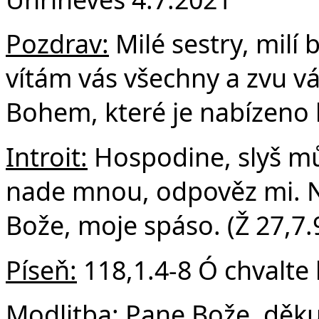
F
Pozdrav:
Milé sestry, milí b
vítám vás všechny a zvu vá
Bohem, které je nabízeno
Introit:
Hospodine, slyš můj
nade mnou, odpověz mi. 
Bože, moje spáso. (Ž 27,7.
Píseň:
118,1.4-8 Ó chvalte
Modlitba:
Pane Bože, děkuj