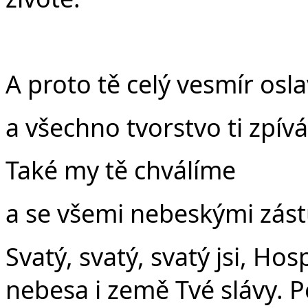
A proto tě celý vesmír osl
a všechno tvorstvo ti zpív
Také my tě chválíme
a se všemi nebeskými zás
Svatý, svatý, svatý jsi, Ho
nebesa i země Tvé slávy. P