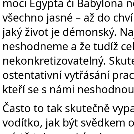
moci Egypta či Babylona n
všechno jasné – až do chv
jaký život je démonský. Na
neshodneme a že tudíž celý
nekonkretizovatelný. Sku
ostentativní vytřásání pra
kteří se s námi neshodnou
Často to tak skutečně vyp
vodítko, jak být svědkem o