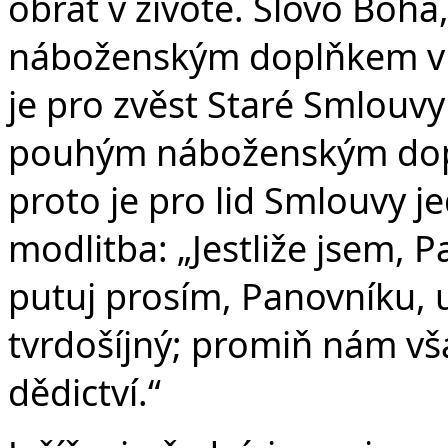
obrat v životě. Slovo Boh
náboženským doplňkem v r
je pro zvěst Staré Smlouvy
pouhým náboženským dopl
proto je pro lid Smlouvy 
modlitba: „Jestliže jsem, P
putuj prosím, Panovníku, u
tvrdošíjný; promiň nám vša
dědictví.“