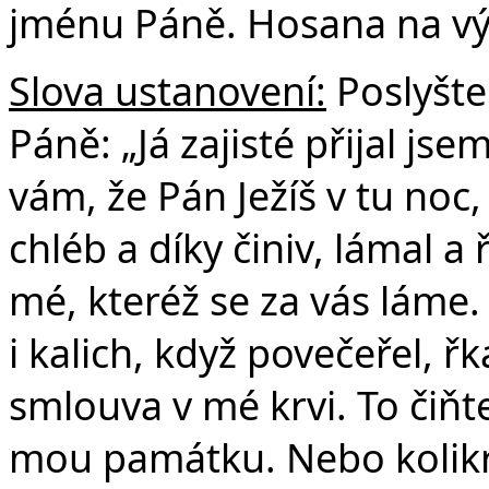
jménu Páně. Hosana na vý
Slova ustanovení:
Poslyšte
Páně: „Já zajisté přijal js
vám, že Pán Ježíš v tu noc,
chléb a díky činiv, lámal a 
mé, kteréž se za vás láme
i kalich, když povečeřel, řk
smlouva v mé krvi. To čiňte,
mou památku. Nebo kolikrát