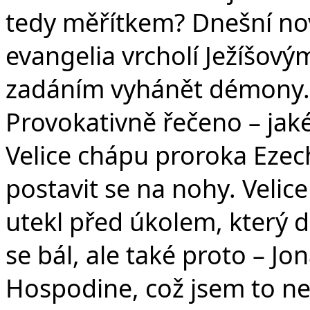
tedy měřítkem? Dnešní no
evangelia vrcholí Ježíšov
zadáním vyhánět démony. 
Provokativně řečeno – jak
Velice chápu proroka Ezec
postavit se na nohy. Velic
utekl před úkolem, který d
se bál, ale také proto – Jo
Hospodine, což jsem to neř