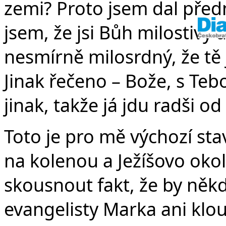
zemi? Proto jsem dal před
jsem, že jsi Bůh milostivý a
nesmírně milosrdný, že tě 
Jinak řečeno – Bože, s Teb
jinak, takže já jdu radši od
Toto je pro mě výchozí sta
na kolenou a Ježíšovo okol
skousnout fakt, že by něk
evangelisty Marka ani klo