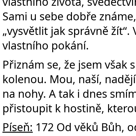
vlastního života, svědectv
Sami u sebe dobře známe,
„vysvětlit jak správně žít“.
vlastního pokání.
Přiznám se, že jsem však s
kolenou. Mou, naší, nadějí 
na nohy. A tak i dnes smí
přistoupit k hostině, kte
Píseň:
172 Od věků Bůh, od