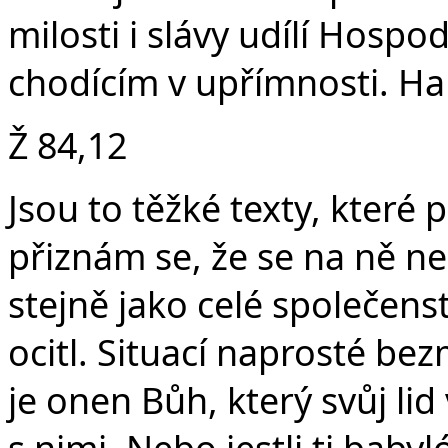
milosti i slávy udílí Hosp
chodícím v upřímnosti. Hal
Ž 84,12
Jsou to těžké texty, které 
přiznám se, že se na ně nec
stejně jako celé společenstv
ocitl. Situací naprosté bez
je onen Bůh, který svůj lid 
s nimi. Nebo jestli ti babyl