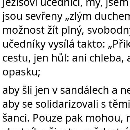
Ježíšovi učedníci, my, jsem 
jsou sevřeny „zlým duchem
možnost žít plný, svobodný 
učedníky vysílá takto: „Přik
cestu, jen hůl: ani chleba,
opasku;
aby šli jen v sandálech a ne
aby se solidarizovali s těmi
šanci. Pouze pak mohou,