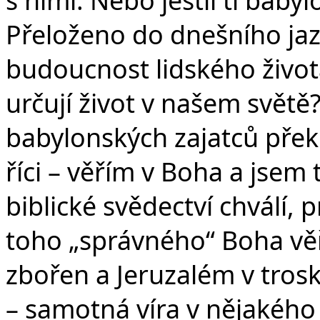
v
Přeloženo do dnešního jazy
budoucnost lidského život
určují život v našem světě?
babylonských zajatců přek
říci – věřím v Boha a jsem
biblické svědectví chválí, 
toho „správného“ Boha věři
zbořen a Jeruzalém v troská
– samotná víra v nějakého