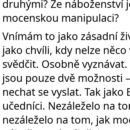
druhými? Že náboženství je
mocenskou manipulaci?
Vnímám to jako zásadní ži
jako chvíli, kdy nelze něc
svědčit. Osobně vyznávat
jsou pouze dvě možnosti – 
nechat se vyslat. Tak jako E
učedníci. Nezáleželo na tom, 
nezáleželo na tom, jak mo