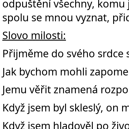
odpuštění všechny, komu js
spolu se mnou vyznat, při
Slovo milosti:
Přijměme do svého srdce s
Jak bychom mohli zapomen
Jemu věřit znamená rozpom
Když jsem byl skleslý, on 
Když jsem hladověl po živo