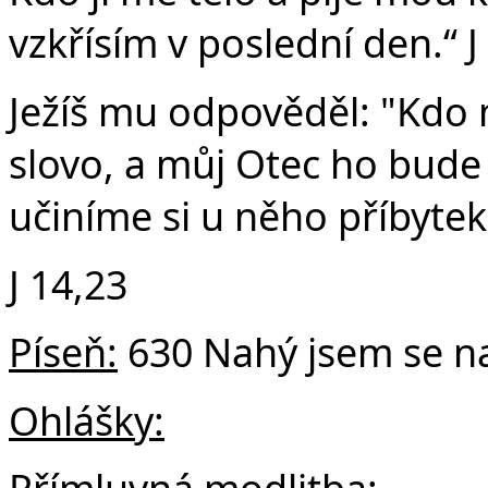
vzkřísím v poslední den.“ J
Ježíš mu odpověděl: "Kdo
slovo, a můj Otec ho bude
učiníme si u něho příbytek
J 14,23
Píseň:
630 Nahý jsem se na
Ohlášky: