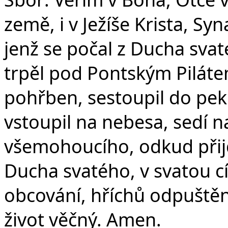
země, i v Ježíše Krista, S
jenž se počal z Ducha svat
trpěl pod Pontským Pilátem
pohřben, sestoupil do peke
vstoupil na nebesa, sedí n
všemohoucího, odkud přijd
Ducha svatého, v svatou c
obcování, hříchů odpuštění
život věčný. Amen.