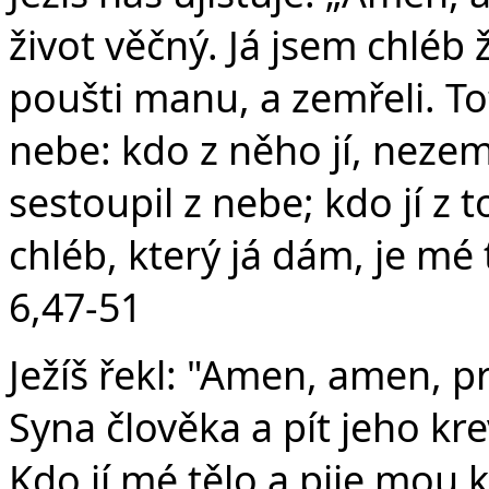
život věčný. Já jsem chléb 
poušti manu, a zemřeli. Tot
nebe: kdo z něho jí, nezemř
sestoupil z nebe; kdo jí z 
chléb, který já dám, je mé t
6,47-51
Ježíš řekl: "Amen, amen, pr
Syna člověka a pít jeho kr
Kdo jí mé tělo a pije mou k