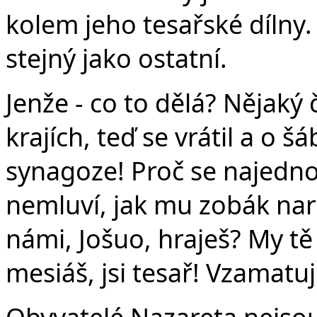
kolem jeho tesařské dílny.
stejný jako ostatní.
Jenže - co to dělá? Nějaký 
krajích, teď se vrátil a o 
synagoze! Proč se najednou
nemluví, jak mu zobák naro
námi, Jošuo, hraješ? My tě
mesiáš, jsi tesař! Vzamatu
Obyvatelé Nazareta nejsou 