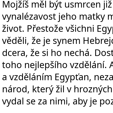
Mojžíš měl být usmrcen již
vynalézavost jeho matky m
život. Přestože všichni E
věděli, že je synem Hebrej
dcera, že si ho nechá. Dos
toho nejlepšího vzdělání.
a vzděláním Egypťan, neza
národ, který žil v hrozný
vydal se za nimi, aby je po