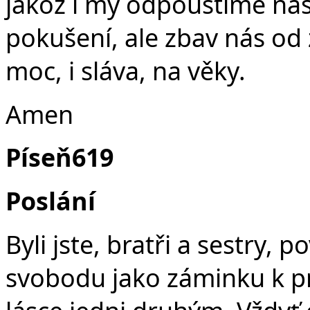
jakož i my odpouštíme na
pokušení, ale zbav nás od z
moc, i sláva, na věky.
Amen
Píseň619
Poslání
Byli jste, bratři a sestry,
svobodu jako záminku k pr