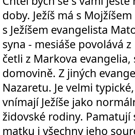
Chtěl bych se s vámi ještě 
doby. Ježíš má s Mojžíšem 
s Ježíšem evangelista Mat
syna - mesiáše povolává z
četli z Markova evangelia,
domovině. Z jiných evangeli
Nazaretu. Je velmi typické
vnímají Ježíše jako normál
židovské rodiny. Pamatují s
matku i všechny jeho sou