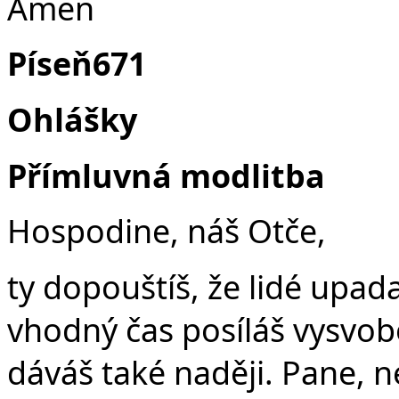
Amen
Píseň671
Ohlášky
Přímluvná modlitba
Hospodine, náš Otče,
ty dopouštíš, že lidé upada
vhodný čas posíláš vysvobo
dáváš také naději. Pane, 