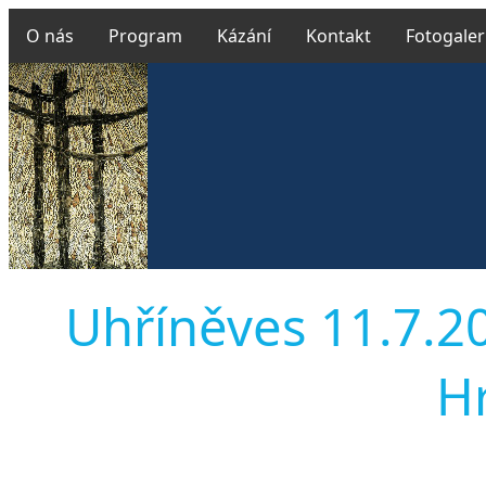
O nás
Program
Kázání
Kontakt
Fotogaler
Uhříněves 11.7.20
H