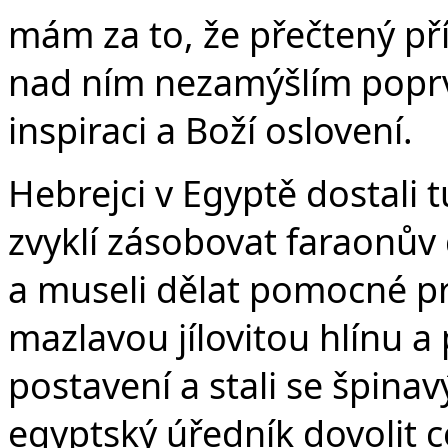
mám za to, že přečtený pří
nad ním nezamýšlím popr
inspiraci a Boží oslovení.
Hebrejci v Egyptě dostali t
zvyklí zásobovat faraonův d
a museli dělat pomocné pr
mazlavou jílovitou hlínu a p
postavení a stali se špina
egyptský úředník dovolit c