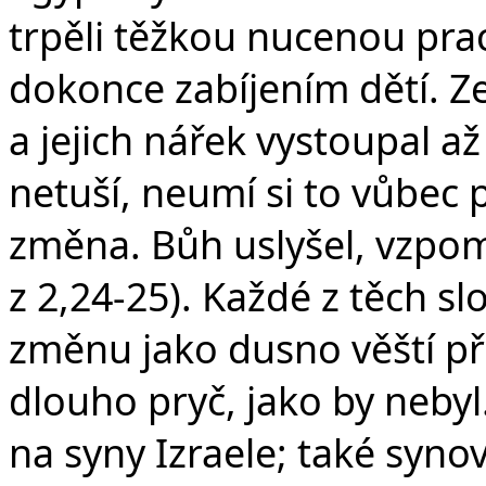
trpěli těžkou nucenou pra
dokonce zabíjením dětí. Ze
a jejich nářek vystoupal až
netuší, neumí si to vůbec p
změna. Bůh uslyšel, vzpomn
z 2,24-25). Každé z těch s
změnu jako dusno věští při
dlouho pryč, jako by neby
na syny Izraele; také syno