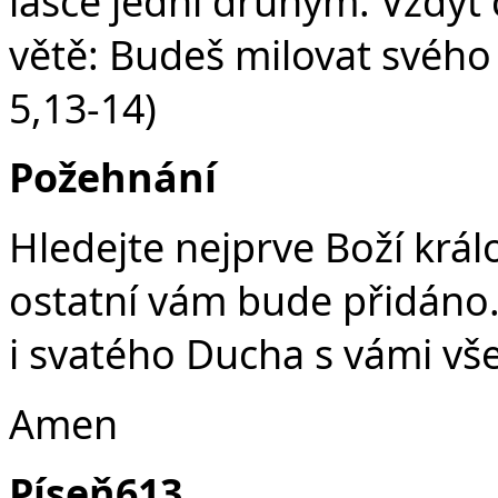
lásce jedni druhým. Vždyť 
větě: Budeš milovat svého
5,13-14)
Požehnání
Hledejte nejprve Boží král
ostatní vám bude přidáno. 
i svatého Ducha s vámi vš
Amen
Píseň613