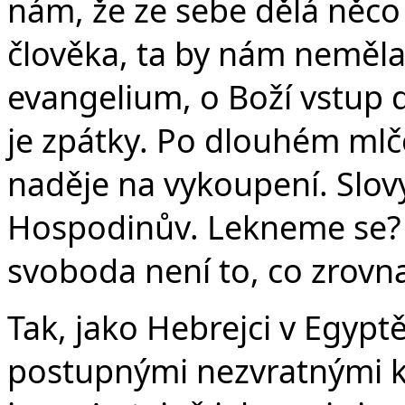
nám, že ze sebe dělá něco
člověka, ta by nám neměla 
evangelium, o Boží vstup d
je zpátky. Po dlouhém mlče
naděje na vykoupení. Slovy
Hospodinův. Lekneme se?
svoboda není to, co zrovn
Tak, jako Hebrejci v Egypt
postupnými nezvratnými k