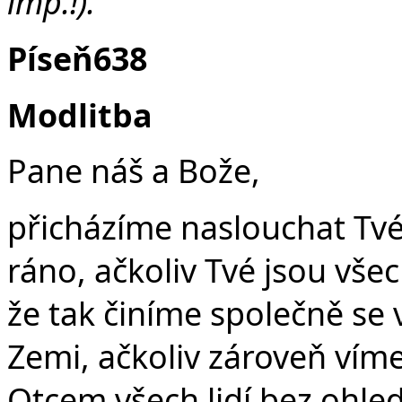
imp.!).
Píseň638
Modlitba
Pane náš a Bože,
přicházíme naslouchat Tvé
ráno, ačkoliv Tvé jsou vše
že tak činíme společně se 
Zemi, ačkoliv zároveň víme,
Otcem všech lidí bez ohled