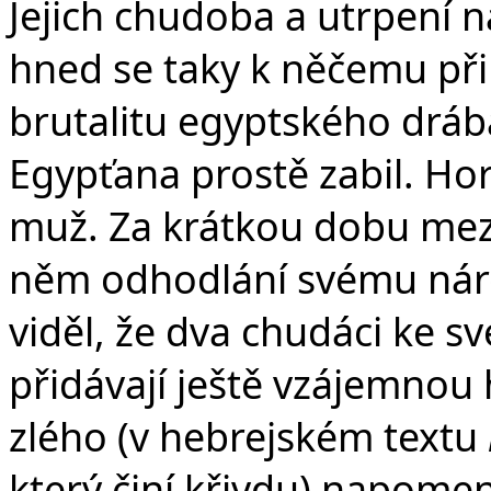
Jejich chudoba a utrpení n
hned se taky k něčemu při
brutalitu egyptského drá
Egypťana prostě zabil. H
muž. Za krátkou dobu mezi 
něm odhodlání svému náro
viděl, že dva chudáci ke 
přidávají ještě vzájemnou 
zlého (v hebrejském textu
který činí křivdu) napome