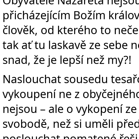
přicházejícím Božím králov
člověk, od kterého to neček
tak ať tu laskavě ze sebe n
snad, že je lepší než my?!
Naslouchat sousedu tesařov
vykoupení ne z obyčejného
nejsou – ale o vykopení ze 
svobodě, než si uměli pře
poslouchat pomatené řeši