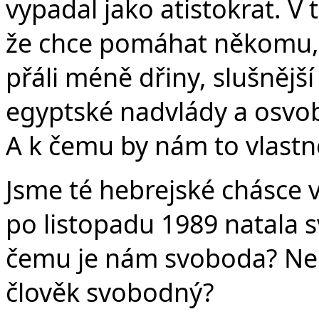
vypadal jako atistokrat. V t
že chce pomáhat někomu, kdo
přáli méně dřiny, slušnější 
egyptské nadvlády a osvob
A k čemu by nám to vlastn
Jsme té hebrejské chásce
po listopadu 1989 natala sv
čemu je nám svoboda? Ne
člověk svobodný?