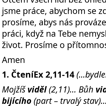
v
jsme práce, abychom se zde
prosíme, abys nás prováze
práci, když na Tebe nemysl
život. Prosíme o přítomno
Amen
1. Čtení
Ex 2,11-14
(...bydl
Mojžíš
viděl
(2,11)… Bůh
vi
bijícího
(part – trvalý stav)..