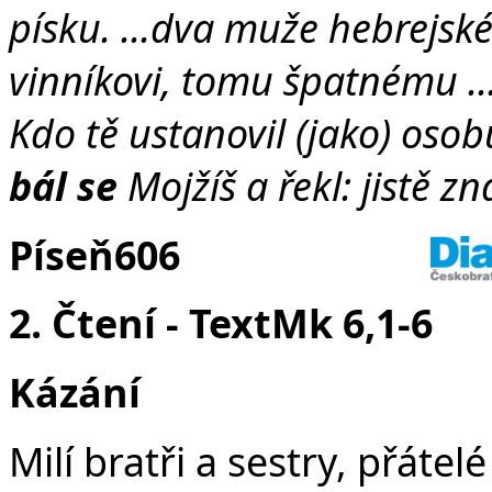
písku. ...dva muže hebrejské
vinníkovi, tomu špatnému ...
Kdo tě ustanovil (jako) oso
bál se
Mojžíš a řekl: jistě zn
Píseň
606
2. Čtení - Text
Mk 6,1-6
Kázání
Milí bratři a sestry, přátel