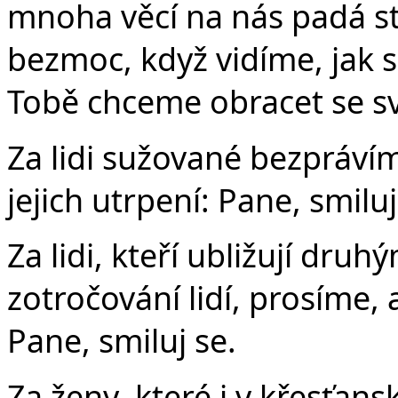
mnoha věcí na nás padá st
bezmoc, když vidíme, jak se 
Tobě chceme obracet se s
Za lidi sužované bezprávím
jejich utrpení: Pane, smiluj
Za lidi, kteří ubližují druh
zotročování lidí, prosíme, 
Pane, smiluj se.
Za ženy, které i v křesťans