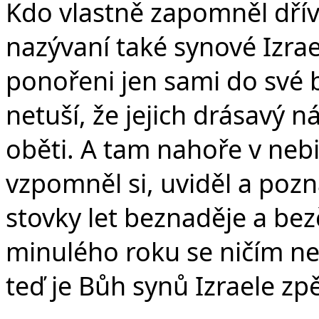
Kdo vlastně zapomněl dřív
nazývaní také synové Izrael
ponořeni jen sami do své b
netuší, že jejich drásavý 
oběti. A tam nahoře v nebi 
vzpomněl si, uviděl a pozn
stovky let beznaděje a bezč
minulého roku se ničím nel
teď je Bůh synů Izraele zpět