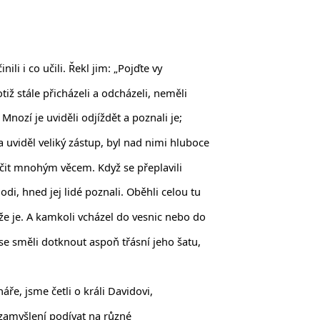
li i co učili. Řekl jim: „Pojďte vy
iž stále přicházeli a odcházeli, neměli
 Mnozí je uviděli odjíždět a poznali je;
a uviděl veliký zástup, byl nad nimi hluboce
 učit mnohým věcem. Když se přeplavili
lodi, hned jej lidé poznali. Oběhli celou tu
 že je. A kamkoli vcházel do vesnic nebo do
 se směli dotknout aspoň třásní jeho šatu,
ře, jsme četli o králi Davidovi,
 zamyšlení podívat na různé