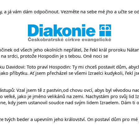
něvsi a Ř
ny, a já vám dám odpočinout. Vezměte na sebe mé jho a učte se o
činek od všech jeho okolních nepřátel, že řekl král proroku Nátan
 na srdci, protože Hospodin je s tebou. Oné noci se
u Davidovi: Toto praví Hospodin: Ty mi chceš postavit dům, abych
 jako příbytku. Ať jsem přecházel se všemi Izraelci kudykoli, řek
tupů: Vzal jsem tě z pastvin,od chovu ovcí, abys byl vévodou nad
o velké, jako je jméno velikánů na zemi. Nachystám pro svůj lid 
e dne, kdy jsem ustanovil soudce nad svým lidem Izraelem. Dám ti 
ze tvých beder a upevním jeho království. On postaví dům pro mé