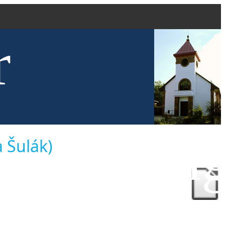
r
kve evang
 Šulák)