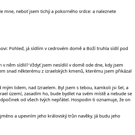
íčanech
de mne, neboť jsem tichý a pokorného srdce: a naleznete
ovi: Pohleď, já sídlím v cedrovém domě a Boží truhla sídlí pod
 v něm sídlil? Vždyť jsem nesídlil v domě ode dne, kdy jsem
l jsem snad některému z izraelských kmenů, kterému jsem přikázal
 mým lidem, nad Izraelem. Byl jsem s tebou, kamkoli jsi šel, a
Izrael území, zasadím ho, bude bydlet na svém místě a nebude se
odpočinek od všech tvých nepřátel. Hospodin ti oznamuje, že on
 jméno a upevním jeho královský trůn navěky. Já budu jeho