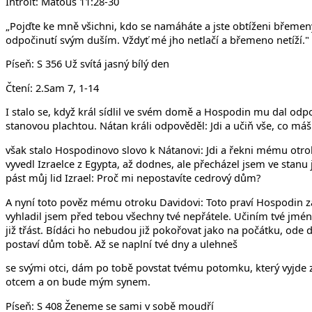
v Uhří
Introit: Matouš 11:28-30
„Pojďte ke mně všichni, kdo se namáháte a jste obtíženi břeme
odpočinutí svým duším. Vždyť mé jho netlačí a břemeno netíží."
Píseň: S 356 Už svítá jasný bílý den
Čtení: 2.Sam 7, 1-14
I stalo se, když král sídlil ve svém domě a Hospodin mu dal odpo
stanovou plachtou. Nátan králi odpověděl: Jdi a učiň vše, co máš
však stalo Hospodinovo slovo k Nátanovi: Jdi a řekni mému otrok
vyvedl Izraelce z Egypta, až dodnes, ale přecházel jsem ve stanu
pást můj lid Izrael: Proč mi nepostavíte cedrový dům?
A nyní toto pověz mému otroku Davidovi: Toto praví Hospodin zás
vyhladil jsem před tebou všechny tvé nepřátele. Učiním tvé jmén
již třást. Bídáci ho nebudou již pokořovat jako na počátku, od
postaví dům tobě. Až se naplní tvé dny a ulehneš
se svými otci, dám po tobě povstat tvému potomku, který vyjde 
otcem a on bude mým synem.
Píseň: S 408 Ženeme se sami v sobě moudří