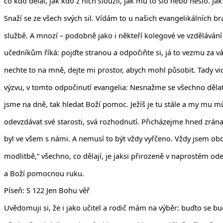
co kdo dělal, jak kdo z nich sloužil, jak mu to šlo nebo nešlo. Jak 
Snaží se ze všech svých sil. Vídám to u našich evangelikálních bra
službě. A mnozí – podobně jako i někteří kolegové ve vzdělávání 
učedníkům říká: pojďte stranou a odpočiňte si, já to vezmu za vás
nechte to na mně, dejte mi prostor, abych mohl působit. Tady v
výzvu, v tomto odpočinutí evangelia: Nesnažme se všechno dělat 
jsme na dně, tak hledat Boží pomoc. Ježíš je tu stále a my mu
odevzdávat své starosti, svá rozhodnutí. Přicházejme hned zrá
byl ve všem s námi. A nemusí to být vždy vyřčeno. Vždy jsem obdivo
modlitbě,“ všechno, co dělají, je jaksi přirozeně v naprostém o
a Boží pomocnou ruku.
Píseň: S 122 Jen Bohu věř
Uvědomuji si, že i jako učitel a rodič mám na výběr: buďto se bud