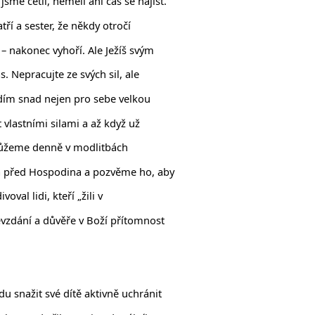
jsme četli, neměli ani čas se najíst.
tří a sester, že někdy otročí
– nakonec vyhoří. Ale Ježíš svým
. Nepracujte ze svých sil, ale
idím snad nejen pro sebe velkou
vlastními silami a až když už
 můžeme denně v modlitbách
na před Hospodina a pozvěme ho, aby
val lidi, kteří „žili v
devzdání a důvěře v Boží přítomnost
u snažit své dítě aktivně uchránit