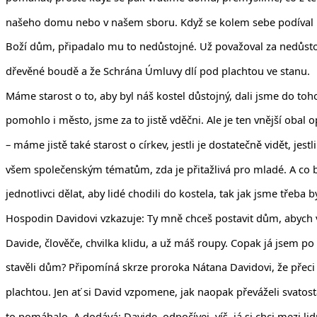
našeho domu nebo v našem sboru. Když se kolem sebe podíval Da
Boží dům, připadalo mu to nedůstojné. Už považoval za nedůstojn
dřevěné boudě a že Schrána Úmluvy dlí pod plachtou ve stanu.
Máme starost o to, aby byl náš kostel důstojný, dali jsme do to
pomohlo i město, jsme za to jistě vděčni. Ale je ten vnější obal o
– máme jistě také starost o církev, jestli je dostatečně vidět, jest
všem společenským tématům, zda je přitažlivá pro mladé. A co
jednotlivci dělat, aby lidé chodili do kostela, tak jak jsme třeba by
Hospodin Davidovi vzkazuje: Ty mně chceš postavit dům, abych v n
Davide, člověče, chvilka klidu, a už máš roupy. Copak já jsem po
stavěli dům? Připomíná skrze proroka Nátana Davidovi, že přec
plachtou. Jen ať si David vzpomene, jak naopak převáželi svatost
to pomáhalo. A dodává: Davide, odpočívej, víš, já si chci mezi l