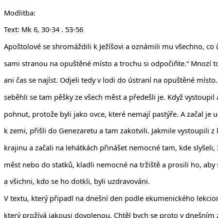
Modlitba:
Text: Mk 6, 30-34 . 53-56
Apoštolové se shromáždili k Ježíšovi a oznámili mu všechno, co čini
sami stranou na opuštěné místo a trochu si odpočiňte.“ Mnozí tot
ani čas se najíst. Odjeli tedy v lodi do ústraní na opuštěné místo.
seběhli se tam pěšky ze všech měst a předešli je. Když vystoupil 
pohnut, protože byli jako ovce, které nemají pastýře. A začal je
k zemi, přišli do Genezaretu a tam zakotvili. Jakmile vystoupili z 
krajinu a začali na lehátkách přinášet nemocné tam, kde slyšeli,
měst nebo do statků, kladli nemocné na tržiště a prosili ho, aby
a všichni, kdo se ho dotkli, byli uzdravováni.
V textu, který připadl na dnešní den podle ekumenického lekcioná
který prožívá jakousi dovolenou. Chtěl bych se proto v dnešním