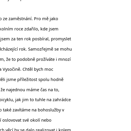
o ze zaměstnání. Pro mě jako
kolním roce zdařilo, kde jsem
jsem za ten rok posbíral, promyslet
adcházející rok. Samozřejmě se mohu
ím, že to podobně prožíváte i mnozí
 na Vysočině. Chtěl bych moc
Měli jsme příležitost spolu hodně
l, že najednou máme čas na to,
cyklu, jak jim to tuhle na zahrádce
to také zavítáme na bohoslužby v
ří oslovovat své okolí nebo
 věcí by se dalo realizovat i kolem