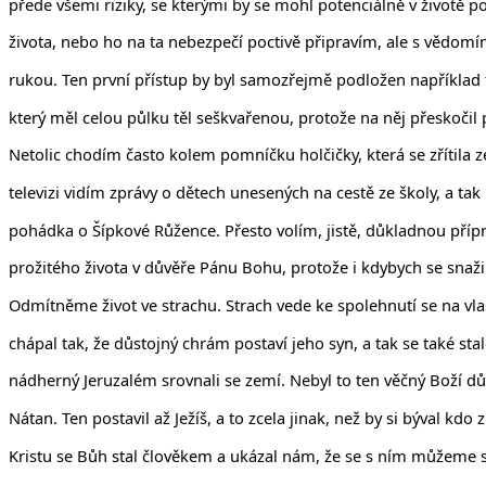
přede všemi riziky, se kterými by se mohl potenciálně v životě p
života, nebo ho na ta nebezpečí poctivě připravím, ale s vědomím,
rukou. Ten první přístup by byl samozřejmě podložen například t
který měl celou půlku těl seškvařenou, protože na něj přeskočil
Netolic chodím často kolem pomníčku holčičky, která se zřítila 
televizi vidím zprávy o dětech unesených na cestě ze školy, a ta
pohádka o Šípkové Růžence. Přesto volím, jistě, důkladnou příp
prožitého života v důvěře Pánu Bohu, protože i kdybych se snaži
Odmítněme život ve strachu. Strach vede ke spolehnutí se na vlas
chápal tak, že důstojný chrám postaví jeho syn, a tak se také sta
nádherný Jeruzalém srovnali se zemí. Nebyl to ten věčný Boží d
Nátan. Ten postavil až Ježíš, a to zcela jinak, než by si býval kdo z
Kristu se Bůh stal člověkem a ukázal nám, že se s ním můžeme set