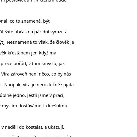
vnal, co to znamená, být
ležité občas na pár dní vyrazit a
t). Neznamená to však, že člověk je
lověk křesťanem jen když má
t přece pořád, v tom smyslu, jak
. Víra zároveň není něco, co by nás
. Naopak, víra je nerozlučně spjata
plně jedno, jestli jsme v práci,
se myslím dostáváme k dnešnímu
v neděli do kostela), a ukazují,