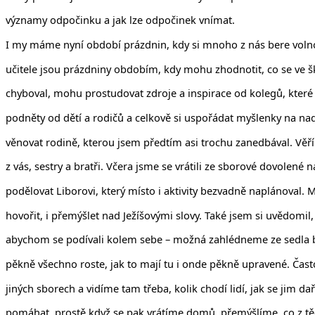
významy odpočinku a jak lze odpočinek vnímat.
I my máme nyní období prázdnin, kdy si mnoho z nás bere voln
učitele jsou prázdniny obdobím, kdy mohu zhodnotit, co se ve š
chyboval, mohu prostudovat zdroje a inspirace od kolegů, které 
podněty od dětí a rodičů a celkově si uspořádat myšlenky na n
věnovat rodině, kterou jsem předtím asi trochu zanedbával. Věř
z vás, sestry a bratři. Včera jsme se vrátili ze sborové dovolené
podělovat Liborovi, který místo i aktivity bezvadně naplánoval. 
hovořit, i přemýšlet nad Ježíšovými slovy. Také jsem si uvědomi
abychom se podívali kolem sebe – možná zahlédneme ze sedla bi
pěkně všechno roste, jak to mají tu i onde pěkně upravené. Čas
jiných sborech a vidíme tam třeba, kolik chodí lidí, jak se jim da
pomáhat, prostě když se pak vrátíme domů, přemýšlíme, co z těch