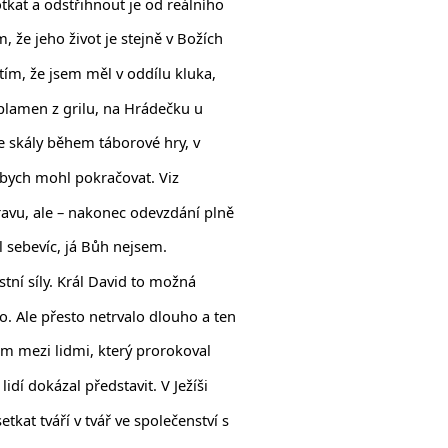
otkat a odstřihnout je od reálního
 že jeho život je stejně v Božích
ím, že jsem měl v oddílu kluka,
 plamen z grilu, na Hrádečku u
ze skály během táborové hry, v
k bych mohl pokračovat. Viz
ravu, ale – nakonec odevzdání plně
l sebevíc, já Bůh nejsem.
tní síly. Král David to možná
lo. Ale přesto netrvalo dlouho a ten
ům mezi lidmi, který prorokoval
 lidí dokázal představit. V Ježíši
kat tváří v tvář ve společenství s