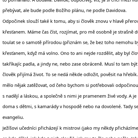
přebývat, ale bude podle Božího plánu, ne podle Davidova.
Odpočinek slouží také k tomu, aby si člověk znovu v hlavě přero
křesťanem. Máme čas číst, rozjímat, pro mě osobně je strašně dů
toulat se o samotě přírodou (přiznám se, že bez toho nemohu bý
křesťanem, když má volno. Ono to ani nejde rozdělit, aby byl č
takříkajíc padla, a jindy ne, nebo zase obráceně. Musí to tam bý
člověk přijímá život. To se nedá někde odložit, pověsit na hřebík
mělo nějak zatěžovat, od čeho bychom si potřebovali odpočinout
s nadějí a láskou, a společně s nimi je pramenem živé vody. A je ú
doma s dětmi, s kamarády v hospodě nebo na dovolené. Tady 
evangeliu.
Ježíšovi učedníci přicházejí k mistrovi (jako my někdy přicházíme 