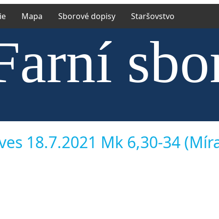
ie
Mapa
Sborové dopisy
Staršovstvo
Farní sbo
trské cír
ves 18.7.2021 Mk 6,30-34 (Míra