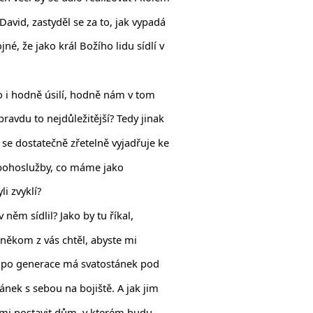
vid, zastyděl se za to, jak vypadá
é, že jako král Božího lidu sídlí v
ho i hodně úsilí, hodně nám v tom
pravdu to nejdůležitější? Tedy jinak
li se dostatečně zřetelně vyjadřuje ke
 bohoslužby, co máme jako
li zvyklí?
ěm sídlil? Jako by tu říkal,
 někom z vás chtěl, abyste mi
i po generace má svatostánek pod
ánek s sebou na bojiště. A jak jim
idmi postavit dům, v kterém budu