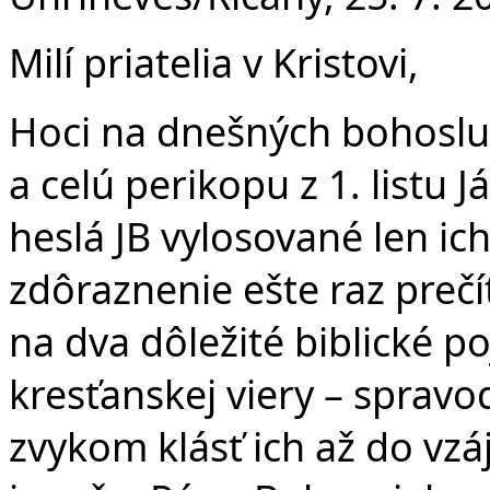
Č
Milí priatelia v Kristovi,
Hoci na dnešných bohoslu
a celú perikopu z 1. listu
heslá JB vylosované len ich
zdôraznenie ešte raz preč
na dva dôležité biblické p
kresťanskej viery – spravod
zvykom klásť ich až do vz