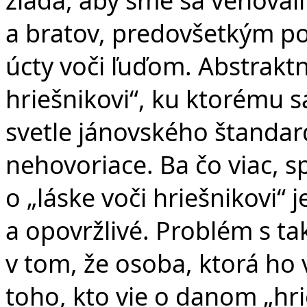
a bratov, predovšetkým p
úcty voči ľuďom. Abstraktn
hriešnikovi“, ku ktorému s
svetle jánovského štandard
nehovoriace. Ba čo viac, s
o „láske voči hriešnikovi“
a opovržlivé. Problém s t
v tom, že osoba, ktorá ho v
toho, kto vie o danom „hri