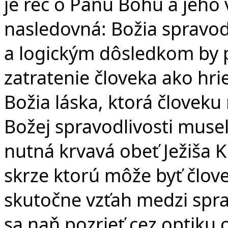
je reč o Pánu Bohu a jeho 
nasledovná: Božia spravod
a logickým dôsledkom by p
zatratenie človeka ako hrie
v
Božia láska, ktorá človek
Božej spravodlivosti musel
nutná krvavá obeť Ježiša 
skrze ktorú môže byť člove
skutočne vzťah medzi spr
sa naň pozrieť cez optiku