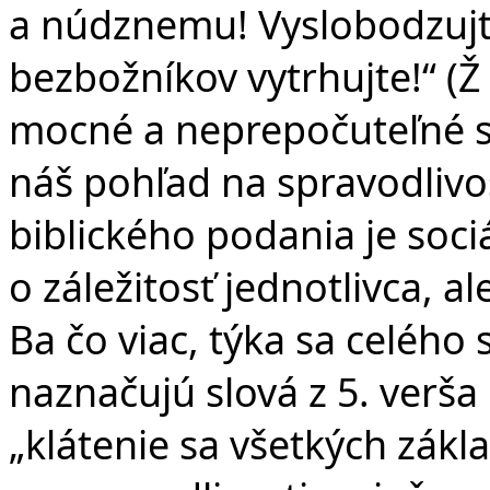
a núdznemu! Vyslobodzujt
bezbožníkov vytrhujte!“ (Ž 
mocné a neprepočuteľné so
náš pohľad na spravodlivo
biblického podania je soc
o záležitosť jednotlivca, a
Ba čo viac, týka sa celého
naznačujú slová z 5. verša
„klátenie sa všetkých zák