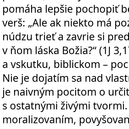
pomáha lepšie pochopiť b
verš: „Ale ak niekto má po
núdzu trieť a zavrie si pr
v ňom láska Božia?“ (1J 3,
a vskutku, biblickom – poc
Nie je dojatím sa nad vlas
je naivným pocitom o urči
s ostatnými živými tvormi.
moralizovaním, povyšovan