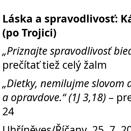
Fa
Láska a spravodlivosť: Ká
(po Trojici)
„Priznajte spravodlivosť b
prečítať tiež celý žalm
„Dietky, nemilujme slovom 
a opravdove.“ (1J 3,18)
– pre
24
Uhříněves/Říčany, 25. 7. 20