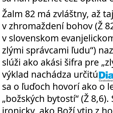
Žalm 82 má zvláštny, až t
v zhromaždení bohov (Ž 82
v slovenskom evanjelickom
zlými správcami ľudu“) na
slúži ako akási šifra pre „
výklad nachádza určitú op
sa o ľuďoch hovorí ako o 
„božských bytostí“ (Ž 8,6)
ironicky, ako Boží vtip z 