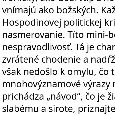
vnímajú ako božských. Kaž
Hospodinovej politickej krit
nasmerovanie. Títo mini-bo
nespravodlivosť. Tá je cha
zvrátené chodenie a nadŕž
však nedošlo k omylu, čo t
mnohovýznamové výrazy m
prichádza „návod“, čo je ž
slabému a sirote, priznaj