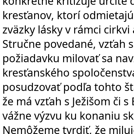
konkrétne kritizuje určité
kresťanov, ktorí odmietajú
zväzky lásky v rámci cirkv
Stručne povedané, vzťah s
požiadavku milovať sa na
kresťanského spoločenstv
posudzovať podľa tohto št
že má vzťah s Ježišom či 
vážne výzvu ku konaniu sku
Nemôžeme tvrdiť, že miluj