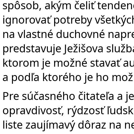
spôsob, akým čeliť tendenc
ignorovať potreby všetkýc
na vlastné duchovné napre
predstavuje Ježišova služ
ktorom je možné stavať au
a podľa ktorého je ho možn
Pre súčasného čitateľa a j
opravdivosť, rýdzosť ľuds
liste zaujímavý dôraz na 