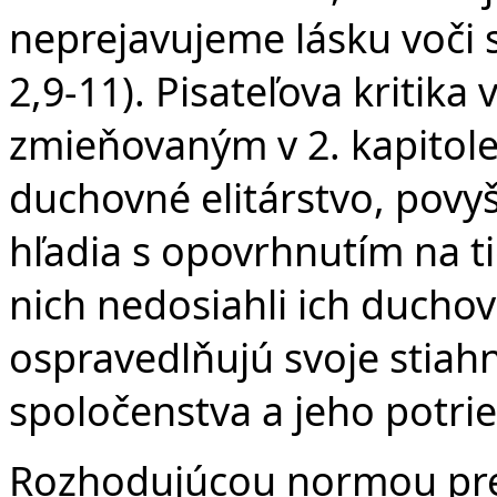
neprejavujeme lásku voči sv
2,9-11). Pisateľova kritika
zmieňovaným v 2. kapitole 
duchovné elitárstvo, povyš
hľadia s opovrhnutím na ti
nich nedosiahli ich ducho
ospravedlňujú svoje stiahn
spoločenstva a jeho potrie
Rozhodujúcou normou pre j