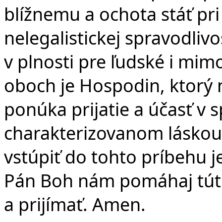
blížnemu a ochota stáť pr
nelegalistickej spravodliv
v plnosti pre ľudské i mim
oboch je Hospodin, ktorý 
ponúka prijatie a účasť v 
charakterizovanom láskou 
vstúpiť do tohto príbehu j
Pán Boh nám pomáhaj tút
a prijímať. Amen.