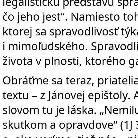
legalistickú predstavu sp
čo jeho jest“. Namiesto t
ktorej sa spravodlivosť tý
i mimoľudského. Spravodli
života v plnosti, ktorého
Obráťme sa teraz, priatel
textu – z Jánovej epištoly
slovom tu je láska. „Nemi
skutkom a opravdove“ (1J 3