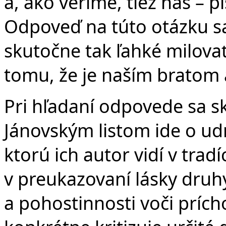
a, ako veríme, tiež nás – p
Odpoveď na túto otázku sa
skutočne tak ľahké milovať
tomu, že je naším bratom 
Pri hľadaní odpovede sa sk
Jánovským listom ide o udr
ktorú ich autor vidí v tradíc
v preukazovaní lásky druh
a pohostinnosti voči prích