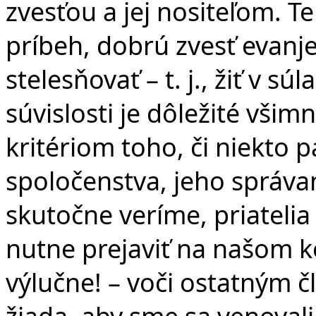
zvesťou a jej nositeľom. Te
príbeh, dobrú zvesť evanje
stelesňovať – t. j., žiť v s
súvislosti je dôležité všim
kritériom toho, či niekto 
spoločenstva, jeho správan
skutočne veríme, priatelia 
nutne prejaviť na našom ko
výlučne! – voči ostatným 
žiada, aby sme sa venovali