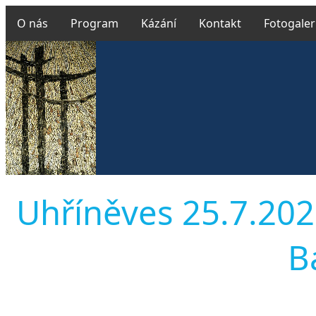
O nás
Program
Kázání
Kontakt
Fotogaler
Uhříněves 25.7.2021
B