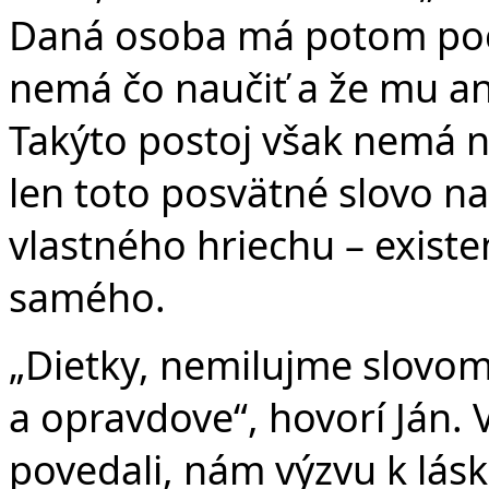
Daná osoba má potom poci
nemá čo naučiť a že mu ani
Takýto postoj však nemá n
len toto posvätné slovo n
vlastného hriechu – existe
samého.
„Dietky, nemilujme slovom
a opravdove“, hovorí Ján. 
povedali, nám výzvu k lás