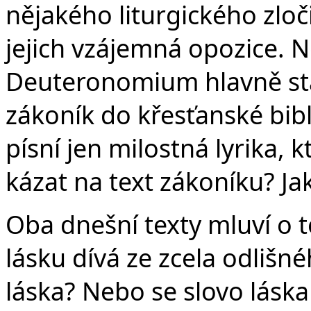
nějakého liturgického zlo
jejich vzájemná opozice. N
Deuteronomium hlavně star
zákoník do křesťanské bib
písní jen milostná lyrika, k
kázat na text zákoníku? Ja
Oba dnešní texty mluví o t
lásku dívá ze zcela odlišnéh
láska? Nebo se slovo lásk