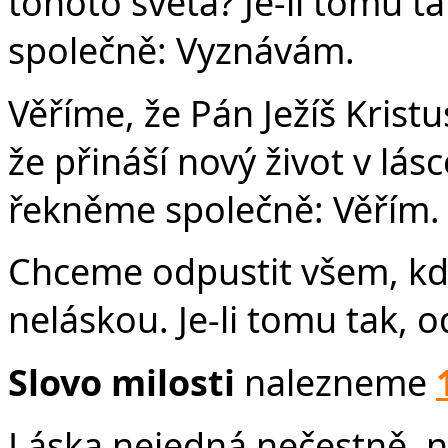
tohoto světa? Je-li tomu t
společně: Vyznávám.
Věříme, že Pán Ježíš Kristu
že přináší nový život v lásc
řekněme společně: Věřím.
Chceme odpustit všem, kdo 
neláskou. Je-li tomu tak,
Slovo milosti
nalezneme
Láska nejedná nečestně, n