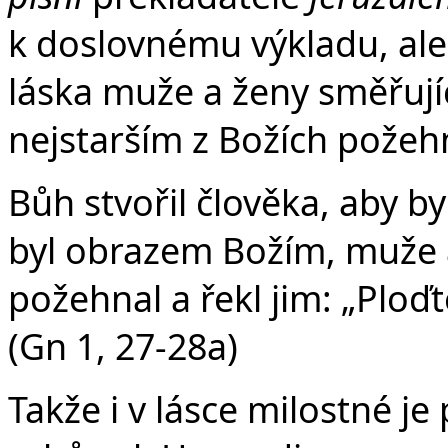
k doslovnému výkladu, ale
láska muže a ženy směřujíc
nejstarším z Božích požeh
Bůh stvořil člověka, aby by
byl obrazem Božím, muže a 
požehnal a řekl jim: „Ploď
(Gn 1, 27-28a)
Takže i v lásce milostné 