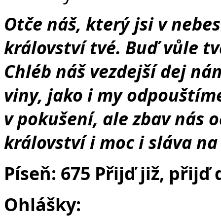
Otče náš, který jsi v nebes
království tvé. Buď vůle tv
Chléb náš vezdejší dej n
viny, jako i my odpouští
v pokušení, ale zbav nás o
království i moc i sláva n
Píseň: 675 Přijď již, přijď
Ohlášky: