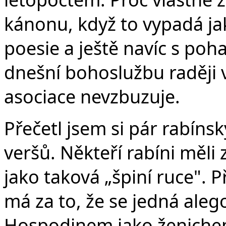
kánonu, když to vypadá jak
poesie a ještě navíc s po
dnešní bohoslužbu raději v
asociace nevzbuzuje.
Přečetl jsem si pár rabíns
veršů. Někteří rabíni měli z
jako taková „špiní ruce". P
má za to, že se jedná aleg
Hospodinem jako ženich