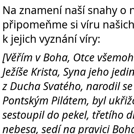
Na znamení naší snahy o 
připomeňme si víru našic
k jejich vyznání víry:
[Věřím v Boha, Otce všemoho
Ježíše Krista, Syna jeho jed
z Ducha Svatého, narodil se
Pontským Pilátem, byl ukřiž
sestoupil do pekel, třetího 
nebesa, sedí na pravici Bo