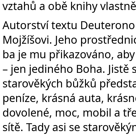
vztahů a obě knihy vlastn
Autorství textu Deuteronom
Mojžíšovi. Jeho prostředni
ba je mu přikazováno, aby
– jen jediného Boha. Jistě
starověkých bůžků předsta
peníze, krásná auta, krásné
dovolené, moc, mobil a tř
sítě. Tady asi se starově