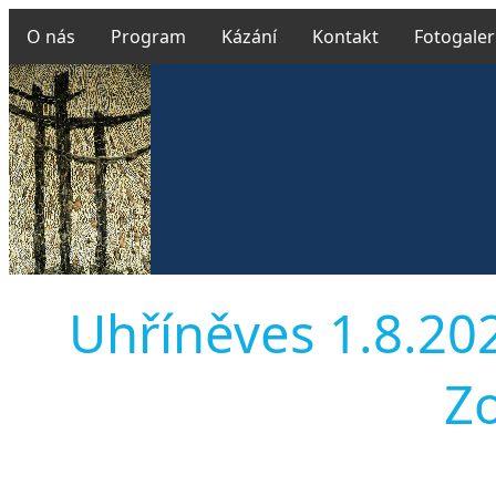
O nás
Program
Kázání
Kontakt
Fotogaler
Uhříněves 1.8.202
Z