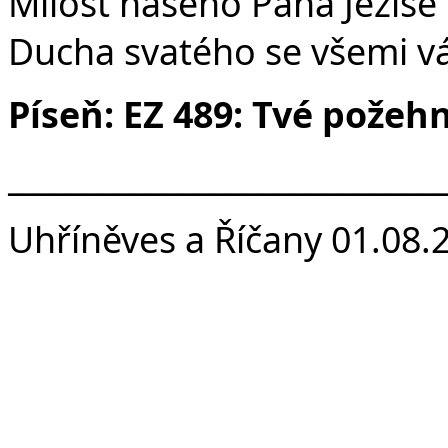
Milost našeho Pána Ježíše 
Ducha svatého se všemi v
Píseň: EZ 489: Tvé požeh
___________________________
Uhříněves a Říčany 01.08.