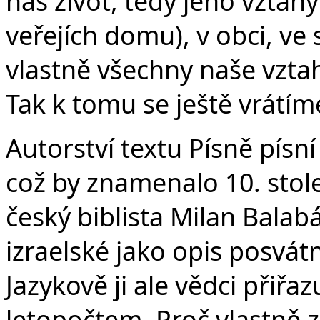
náš život, tedy jeho vztahy:
veřejích domu), v obci, ve 
vlastně všechny naše vztahy
Tak k tomu se ještě vrátím
Autorství textu Písně písní
což by znamenalo 10. stol
český biblista Milan Balab
izraelské jako opis posvá
Jazykově ji ale vědci přiřaz
letopočtem. Proč vlastně z