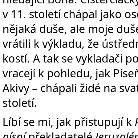
v 11. století chápal jako o
nějaká duše, ale moje duše
vrátili k výkladu, že ústřed
kostí. A tak se vykladači p
vracejí k pohledu, jak Pí
Akivy – chápali židé na sv
století.
Líbí se mi, jak přistupují k
písní
překladatelé
Jeruzalé