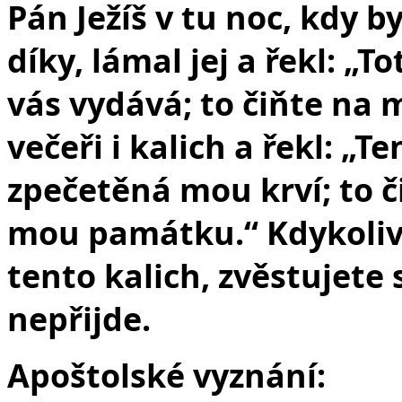
Pán Ježíš v tu noc, kdy by
díky, lámal jej a řekl: „T
vás vydává; to čiňte na 
večeři i kalich a řekl: „
zpečetěná mou krví; to či
mou památku.“ Kdykoliv t
tento kalich, zvěstujete
nepřijde.
Apoštolské vyznání: