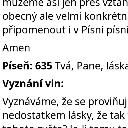
můžeme asi jen přes vztah 
obecný ale velmi konkrétn
připomenout i v Písni písní
Amen
Píseň: 635
Tvá, Pane, lásk
Vyznání vin:
Vyznáváme, že se proviňuj
nedostatkem lásky, že tak