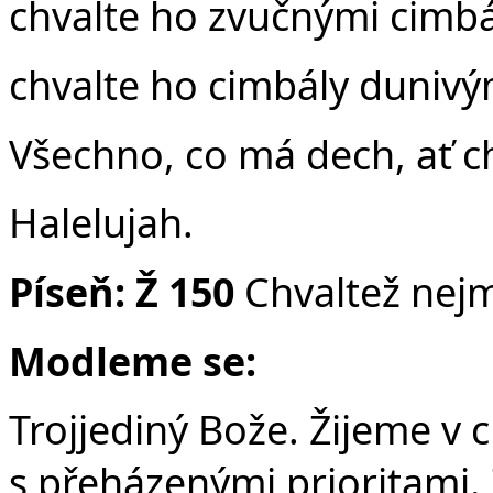
Č
chvalte ho zvučnými cimbá
chvalte ho cimbály dunivý
Všechno, co má dech, ať c
Halelujah.
Píseň:
Ž 150
Chvaltež nej
Modleme se:
Trojjediný Bože. Žijeme v 
s přeházenými prioritami. 