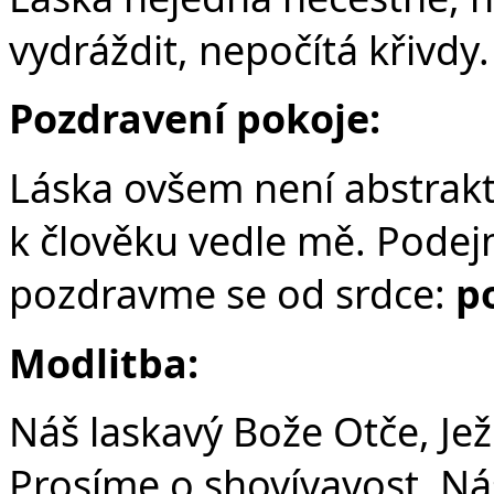
vydráždit, nepočítá křivdy.
Pozdravení pokoje:
Láska ovšem není abstrakt
k člověku vedle mě. Podej
pozdravme se od srdce:
p
Modlitba:
Náš laskavý Bože Otče, Ježí
Prosíme o shovívavost, Náš