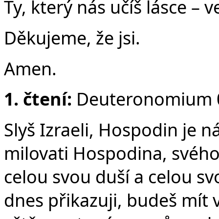
v
Ty, který nás učíš lásce – v
Děkujeme, že jsi.
Amen.
1. čtení:
Deuteronomium 0
Slyš Izraeli, Hospodin je 
milovati Hospodina, svéh
celou svou duší a celou svou
dnes přikazuji, budeš mít 