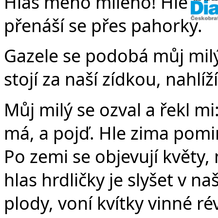
Hlas mého milého! Hle prá
přenáší se přes pahorky.
Gazele se podobá můj milý
stojí za naší zídkou, nahlí
Můj milý se ozval a řekl mi
má, a pojď. Hle zima pominu
Po zemi se objevují květy,
hlas hrdličky je slyšet v na
plody, voní kvítky vinné ré