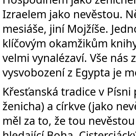
Izraelem jako nevěstou. Něk
mesiáše, jiní Mojžíše. Jedno
klíčovým okamžikům knihy 
velmi vynalézaví. Vše nás 
vysvobození z Egypta je m
Křesťanská tradice v Písni 
ženicha) a církve (jako ne
měl za to, že tou nevěstou
hledající Boha. Cisterciác