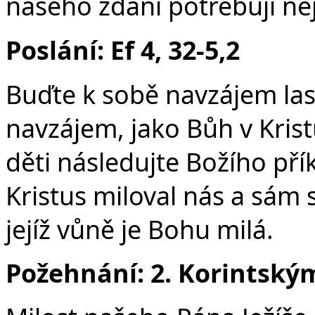
našeho zdání potřebují ne
Poslání: Ef 4, 32-5,2
Buďte k sobě navzájem lask
navzájem, jako Bůh v Kris
děti následujte Božího příkl
Kristus miloval nás a sám 
jejíž vůně je Bohu milá.
Požehnání: 2. Korintským