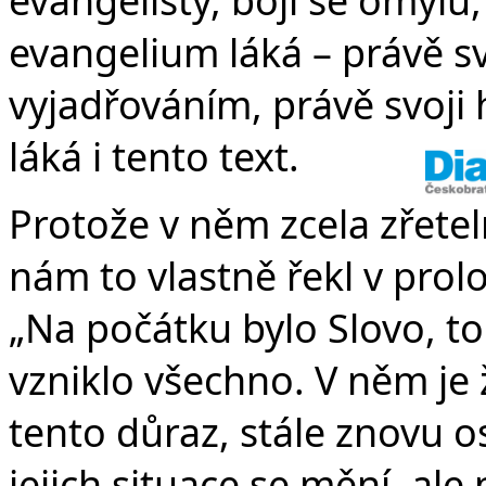
evangelium láká – právě 
vyjadřováním, právě svoji 
láká i tento text.
Protože v něm zcela zřetel
nám to vlastně řekl v prol
„Na počátku bylo Slovo, to
vzniklo všechno. V něm je ž
tento důraz, stále znovu os
jejich situace se mění, ale