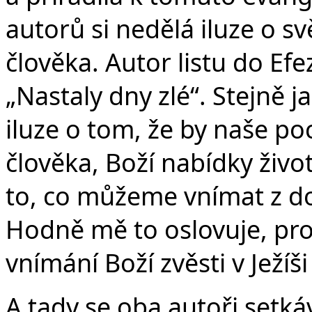
autorů si nedělá iluze o sv
člověka. Autor listu do Ef
„Nastaly dny zlé“. Stejně j
iluze o tom, že by naše p
člověka, Boží nabídky živo
to, co můžeme vnímat z do
Hodně mě to oslovuje, pro
vnímání Boží zvěsti v Ježíš
A tady se oba autoři setkáv