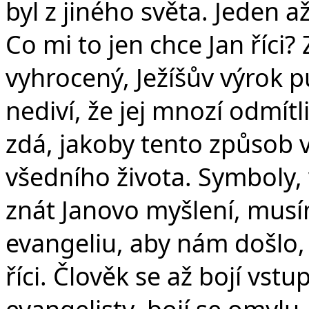
v
byl z jiného světa. Jeden 
Co mi to jen chce Jan říci? 
vyhrocený, Ježíšův výrok p
nediví, že jej mnozí odmítli
zdá, jakoby tento způsob v
všedního života. Symboly,
znát Janovo myšlení, musí
evangeliu, aby nám došlo,
říci. Člověk se až bojí vst
evangelisty, bojí se omylu,