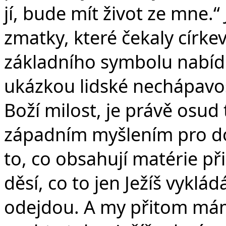
jí, bude mít život ze mne.“
zmatky, které čekaly círke
základního symbolu nabídk
ukázkou lidské nechápavos
Boží milost, je právě osud 
západním myšlením pro do
to, co obsahují matérie při
děsí, co to jen Ježíš vyklá
odejdou. A my přitom máme 