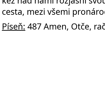
kéž nad námi rozjasní svou
cesta, mezi všemi pronárod
Píseň:
487 Amen, Otče, rač