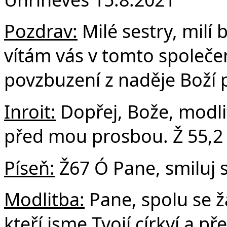
F
Pozdrav:
Milé sestry, milí b
vítám vás v tomto společe
povzbuzení z naděje Boží p
Inroit:
Dopřej, Bože, modli
před mou prosbou. Ž 55,2
Píseň:
Ž67 Ó Pane, smiluj 
Modlitba:
Pane, spolu se ž
kteří jsme Tvojí církví a 