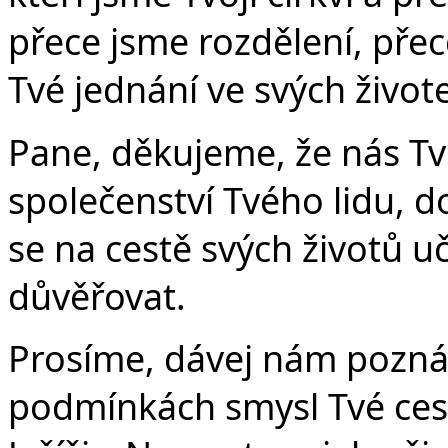
přece jsme rozdělení, pře
Tvé jednání ve svých život
Č
Pane, děkujeme, že nás Tví
společenství Tvého lidu, d
se na cestě svých životů uč
důvěřovat.
Prosíme, dávej nám poznáv
podmínkách smysl Tvé cest