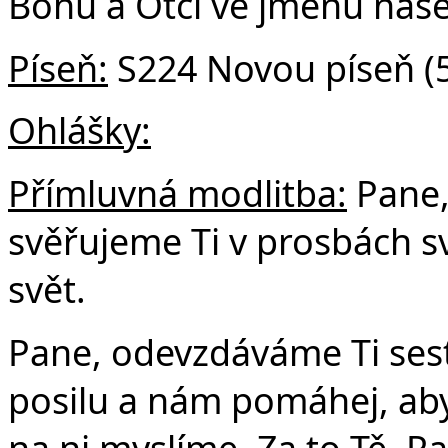
Bohu a Otci ve jménu naše
Píseň:
S224 Novou píseň (5
Ohlášky:
Přímluvná modlitba:
Pane,
svěřujeme Ti v prosbách sv
svět.
Pane, odevzdáváme Ti sest
posilu a nám pomáhej, aby
na ni myslíme. Za to Tě, P