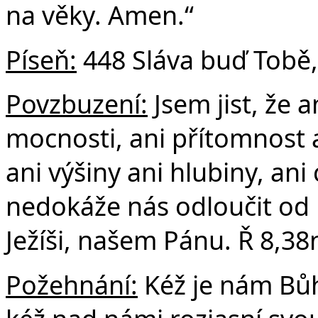
na věky. Amen.“
Píseň:
448 Sláva buď Tobě,
Povzbuzení:
Jsem jist, že a
mocnosti, ani přítomnost 
ani výšiny ani hlubiny, ani
nedokáže nás odloučit od lá
Ježíši, našem Pánu. Ř 8,38
Požehnání:
Kéž je nám Bůh