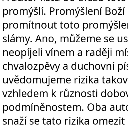
promýšlí. Promýšlení Boží
promítnout toto promýšlen
slámy. Ano, můžeme se us
neopíjeli vínem a raději mí
chvalozpěvy a duchovní pí
uvědomujeme rizika takové
vzhledem k různosti dobový
podmíněnostem. Oba autoř
snaží se tato rizika omezi