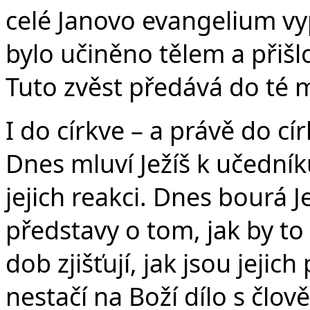
celé Janovo evangelium vyp
bylo učiněno tělem a přišl
Tuto zvěst předává do té m
I do církve – a právě do c
Dnes mluví Ježíš k učedn
jejich reakci. Dnes bourá J
představy o tom, jak by to
dob zjišťují, jak jsou jeji
nestačí na Boží dílo s člov