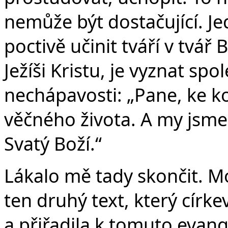
nemůže být dostačující. J
poctivě učinit tváří v tvář
Ježíši Kristu, je vyznat sp
nechápavosti: „Pane, ke k
věčného života. A my jsme u
Svatý Boží.“
Lákalo mě tady skončit. M
ten druhý text, který círke
a přiřadila k tomuto evang