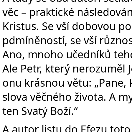
věc – praktické následování
Kristus. Se vší dobovou po
pdmíněností, se vší různos
Ano, mnoho učedníků tehd
Ale Petr, který nerozuměl Je
onu krásnou větu: „Pane,
slova věčného života. A my 
ten Svatý Boží.“
A autor listu do Efezu toto