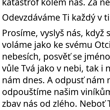
katastrof kolem nás. Za ně
Odevzdáváme Ti každý v tic
Prosíme, vyslyš nás, když 
voláme jako ke svému Otci:
nebesích, posvěť se jméno 
vůle Tvá jako v nebi, tak i
nám dnes. A odpusť nám na
odpouštíme našim viníkům
zbav nás od zlého. Neboť Tv