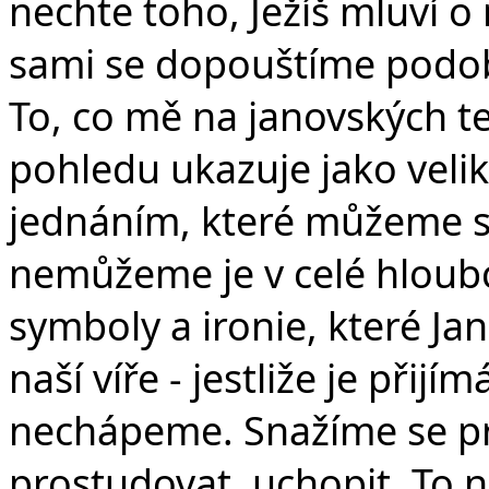
nechte toho, Ježíš mluví 
sami se dopouštíme podob
To, co mě na janovských tex
pohledu ukazuje jako veli
jednáním, které můžeme s 
nemůžeme je v celé hloubc
symboly a ironie, které Ja
naší víře - jestliže je přij
nechápeme. Snažíme se pr
prostudovat, uchopit. To n