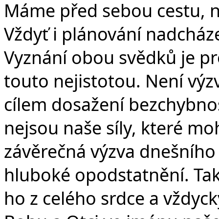
Máme před sebou cestu, na
Vždyť i plánování nadcháze
Vyznání obou svědků je pr
touto nejistotou. Není výz
cílem dosažení bezchybnos
nejsou naše síly, které mo
závěrečná výzva dnešního 
hluboké opodstatnění. Tak
ho z celého srdce a vždyc