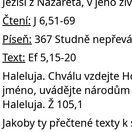
Ježíši z Nazareta, v jeho ž
Čtení:
J 6,51-69
Píseň:
367 Studně nepřev
Text:
Ef 5,15-20
Haleluja. Chválu vzdejte H
jméno, uvádějte národům 
Haleluja. Ž 105,1
Jakoby ty přečtené texty k