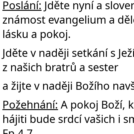
Poslání:
Jděte nyní a slove
známost evangelium a dělej
lásku a pokoj.
Jděte v naději setkání s J
z našich bratrů a sester
a žijte v naději Božího navš
Požehnání:
A pokoj Boží, k
hájiti bude srdcí vašich i s
Fp.4,7