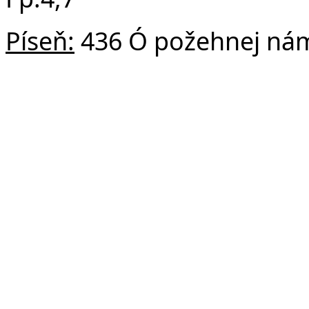
Píseň:
436 Ó požehnej ná