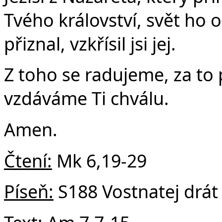
Č
Tvého království, svět ho 
přiznal, vzkřísil jsi jej.
Z toho se radujeme, za to
vzdáváme Ti chválu.
Amen.
Čtení:
Mk 6,19-29
Píseň:
S188 Vostnatej drát 