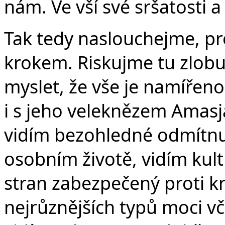
nám. Ve vší své sršatosti a
Tak tedy naslouchejme, pr
krokem. Riskujme tu zlobu.
myslet, že vše je namíře
i s jeho veleknězem Amasj
vidím bezohledné odmítnu
osobním životě, vidím kult 
stran zabezpečený proti kr
nejrůznějších typů moci v