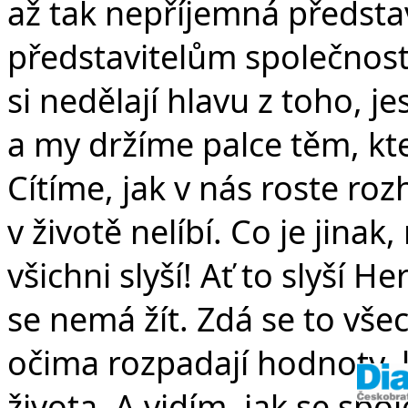
v
až tak nepříjemná představ
představitelům společnosti
si nedělají hlavu z toho, je
a my držíme palce těm, kte
Cítíme, jak v nás roste ro
v životě nelíbí. Co je jinak
všichni slyší! Ať to slyší H
se nemá žít. Zdá se to vše
očima rozpadají hodnoty, 
života. A vidím, jak se sp