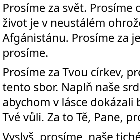
Prosíme za svět. Prosíme o 
život je v neustálém ohrož
Afgánistánu. Prosíme za je
prosíme.
Prosíme za Tvou církev, p
tento sbor. Naplň naše s
abychom v lásce dokázali b
Tvé vůli. Za to Tě, Pane, p
Vyslyš, prosíme, naše tiché