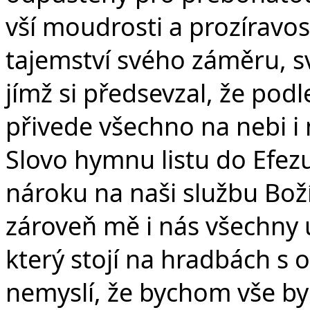
vší moudrosti a prozíravos
tajemství svého záměru, s
jímž si předsevzal, že podl
přivede všechno na nebi i 
Slovo hymnu listu do Efezu
nároku na naši službu Bož
zároveň mě i nás všechny u
který stojí na hradbách s 
nemyslí, že bychom vše by