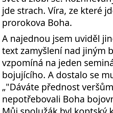
jde strach. Víra, ze které j
prorokova Boha.
A najednou jsem uviděl ji
text zamyšlení nad jiným 
vzpomíná na jeden seminá
bojujícího. A dostalo se m
„"Dáváte přednost veršům 
nepotřebovali Boha bojovn
Můj spolužák byl koptský 