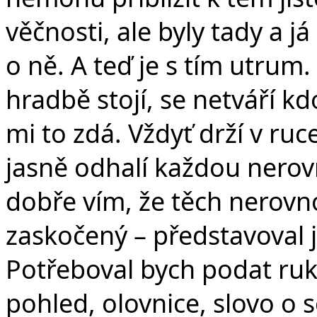
věčnosti, ale byly tady a j
o ně. A teď je s tím utrum.
hradbě stojí, se netváří kd
mi to zdá. Vždyť drží v ruc
jasně odhalí každou nerovn
dobře vím, že těch nerovno
zaskočený – představoval 
Potřeboval bych podat ruku
pohled, olovnice, slovo o 