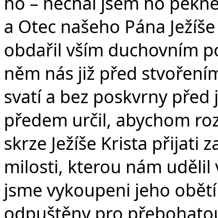
ho – nechal jsem ho pěkn
a Otec našeho Pána Ježíše K
obdařil vším duchovním p
něm nás již před stvořením
svatí a bez poskvrny před j
předem určil, abychom ro
skrze Ježíše Krista přijati z
milosti, kterou nám uděli
jsme vykoupeni jeho obětí
odpuštěny pro přebohatou 