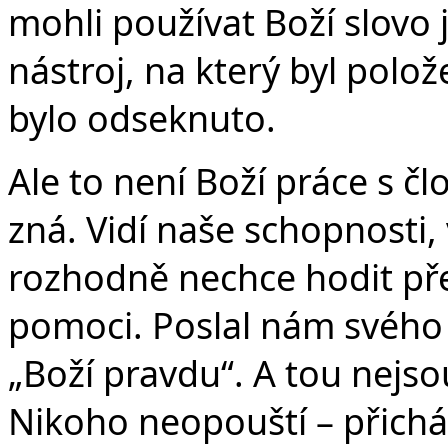
mohli používat Boží slovo 
nástroj, na který byl polo
bylo odseknuto.
Ale to není Boží práce s č
zná. Vidí naše schopnosti, 
rozhodně nechce hodit přes
pomoci. Poslal nám svého 
„Boží pravdu“. A tou nejso
Nikoho neopouští – přichá