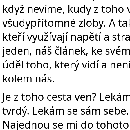
když nevíme, kudy z toho 
všudypřítomné zloby. A tak
kteří využívají napětí a str
jeden, náš článek, ke svému
úděl toho, který vidí a ne
kolem nás.
Je z toho cesta ven? Lekám
tvrdý. Lekám se sám sebe. 
Najednou se mi do tohoto