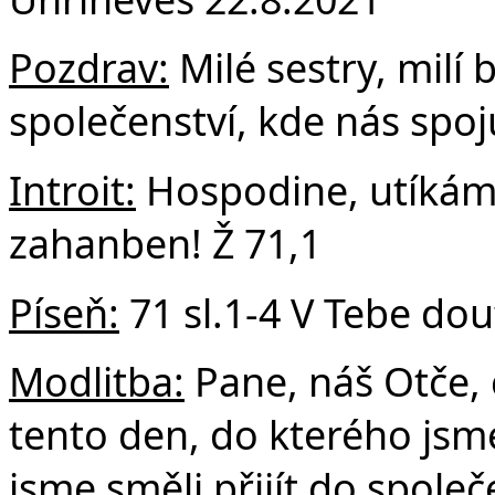
F
Pozdrav:
Milé sestry, milí b
společenství, kde nás spoj
Introit:
Hospodine, utíkám 
zahanben! Ž 71,1
Píseň:
71 sl.1-4 V Tebe do
Modlitba:
Pane, náš Otče, 
tento den, do kterého jsme
jsme směli přijít do společ