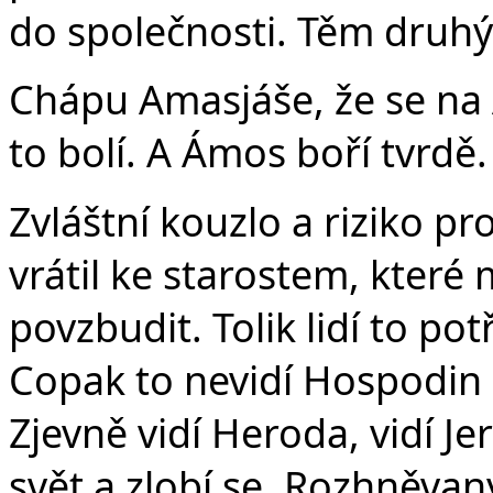
do společnosti. Těm druh
Chápu Amasjáše, že se na 
to bolí. A Ámos boří tvrdě.
Zvláštní kouzlo a riziko pr
vrátil ke starostem, které 
povzbudit. Tolik lidí to p
Copak to nevidí Hospodin z
Zjevně vidí Heroda, vidí J
svět a zlobí se. Rozhněva