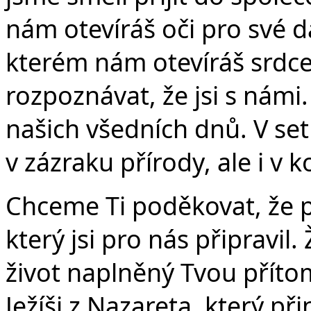
nám otevíráš oči pro své d
kterém nám otevíráš srdc
rozpoznávat, že jsi s námi. 
našich všedních dnů. V set
v zázraku přírody, ale i v k
Chceme Ti poděkovat, že př
který jsi pro nás připravil
život naplněný Tvou přítom
Ježíši z Nazareta, který p