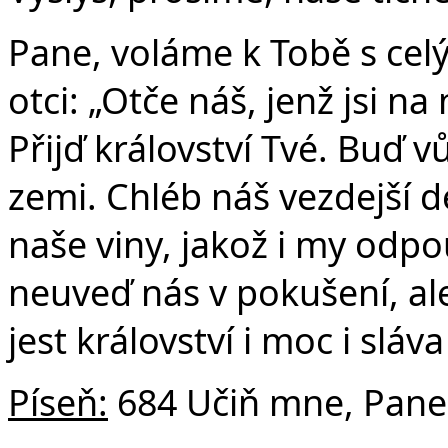
Pane, voláme k Tobě s ce
otci: „Otče náš, jenž jsi n
Přijď království Tvé. Buď vů
zemi. Chléb náš vezdejší 
naše viny, jakož i my odp
neuveď nás v pokušení, al
jest království i moc i slá
Píseň:
684 Učiň mne, Pane