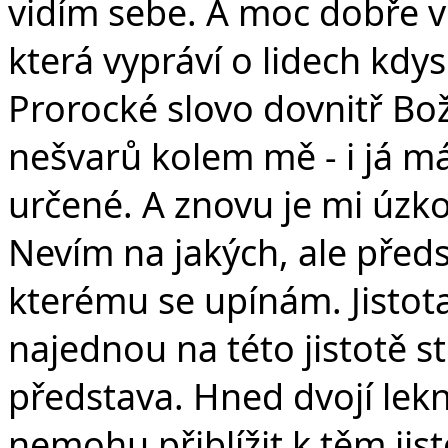
vidím sebe. A moc dobře ví
která vypráví o lidech kdy
Prorocké slovo dovnitř Bož
nešvarů kolem mě - i já m
určené. A znovu je mi úzk
Nevím na jakých, ale předst
kterému se upínám. Jistota
najednou na této jistotě st
představa. Hned dvojí lek
nemohu přiblížit k těm ji