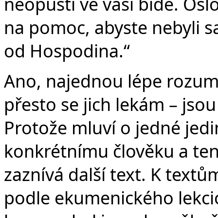
neopustí ve vaší bídě. Oslo
na pomoc, abyste nebyli sa
od Hospodina.“
Ano, najednou lépe rozum
přesto se jich lekám – jsou
Protože mluví o jedné jedi
konkrétnímu člověku a ten 
zaznívá další text. K textům
podle ekumenického lekcio