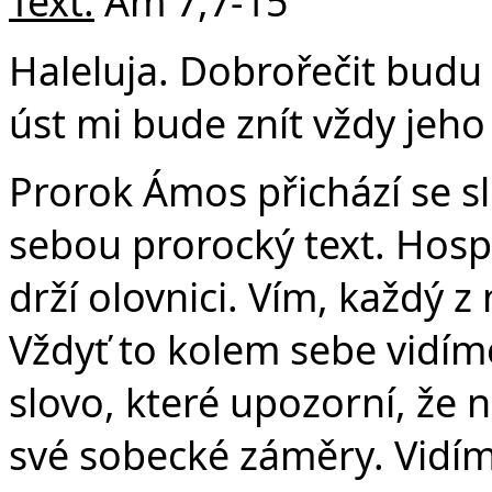
Text:
Am 7,7-15
Haleluja. Dobrořečit budu
úst mi bude znít vždy jeho 
Prorok Ámos přichází se 
sebou prorocký text. Hosp
drží olovnici. Vím, každý z
Vždyť to kolem sebe vidíme
slovo, které upozorní, že 
své sobecké záměry. Vidím