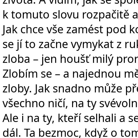
k tomuto slovu rozpačitě a
Jak chce vše zamést pod ko
se jí to začne vymykat z r
zloba – jen houšť milý pror
Zlobím se – a najednou mě
zloby. Jak snadno může přev
všechno ničí, na ty svévol
Ale i na ty, kteří selhali a
dál. Ta bezmoc, když o tom