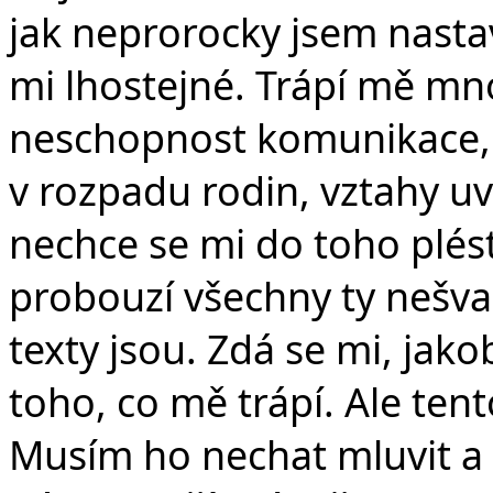
jak neprorocky jsem nasta
mi lhostejné. Trápí mě mno
neschopnost komunikace, k
v rozpadu rodin, vztahy uvn
nechce se mi do toho plés
probouzí všechny ty nešva
texty jsou. Zdá se mi, jak
toho, co mě trápí. Ale tent
Musím ho nechat mluvit a p