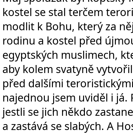
kostel se stal terčem tero
modlit k Bohu, který za ně
rodinu a kostel před újmou
egyptských muslimech, kteř
aby kolem svatyně vytvořili 
před dalšími teroristickými
najednou jsem uviděl i já. 
jestli se jich někdo zastane
a zastává se slabých. A Ho