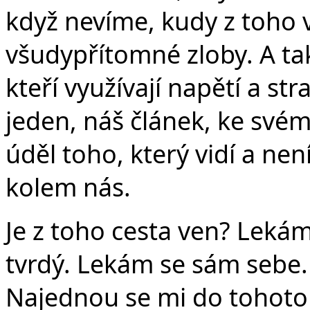
když nevíme, kudy z toho 
všudypřítomné zloby. A tak
kteří využívají napětí a str
jeden, náš článek, ke svému
úděl toho, který vidí a ne
kolem nás.
Je z toho cesta ven? Lekám
tvrdý. Lekám se sám sebe. 
Najednou se mi do tohoto