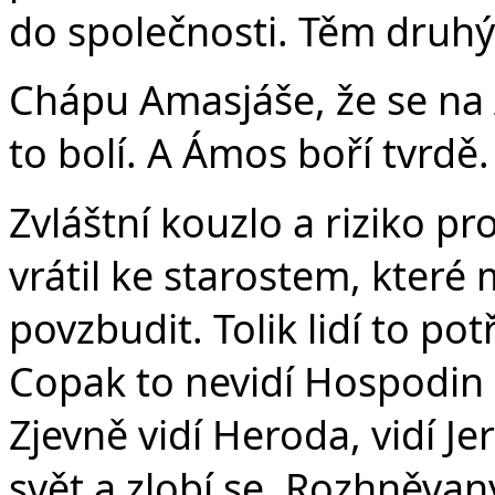
do společnosti. Těm druh
Chápu Amasjáše, že se na 
to bolí. A Ámos boří tvrdě.
Zvláštní kouzlo a riziko pr
vrátil ke starostem, které 
povzbudit. Tolik lidí to p
Copak to nevidí Hospodin z
Zjevně vidí Heroda, vidí J
svět a zlobí se. Rozhněva