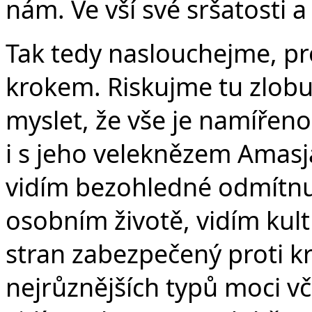
nám. Ve vší své sršatosti a
Tak tedy naslouchejme, pr
krokem. Riskujme tu zlobu.
myslet, že vše je namíře
i s jeho veleknězem Amasj
vidím bezohledné odmítnu
osobním životě, vidím kult 
stran zabezpečený proti kr
nejrůznějších typů moci v