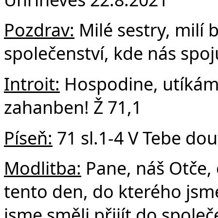
F
Pozdrav:
Milé sestry, milí b
společenství, kde nás spoj
Introit:
Hospodine, utíkám 
zahanben! Ž 71,1
Píseň:
71 sl.1-4 V Tebe do
Modlitba:
Pane, náš Otče, 
tento den, do kterého jsme
jsme směli přijít do společ