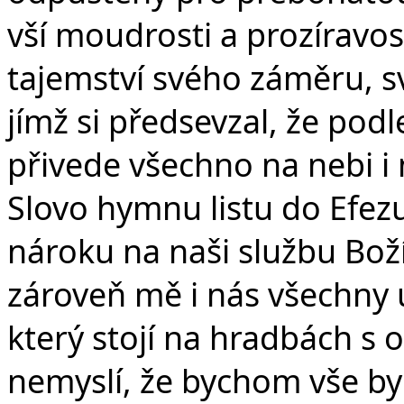
vší moudrosti a prozíravos
tajemství svého záměru, s
jímž si předsevzal, že podl
přivede všechno na nebi i 
Slovo hymnu listu do Efezu
nároku na naši službu Bož
zároveň mě i nás všechny u
který stojí na hradbách s 
nemyslí, že bychom vše by