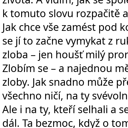
k tomuto slovu rozpačitě a
Jak chce vše zamést pod ko
se jí to začne vymykat z r
zloba – jen houšť milý pror
Zlobím se – a najednou mě
zloby. Jak snadno může přev
všechno ničí, na ty svévol
Ale i na ty, kteří selhali a
dál. Ta bezmoc, když o tom