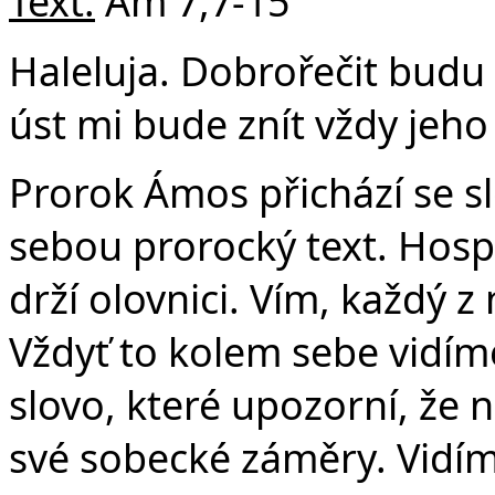
Text:
Am 7,7-15
Haleluja. Dobrořečit budu
úst mi bude znít vždy jeho 
Prorok Ámos přichází se 
sebou prorocký text. Hosp
drží olovnici. Vím, každý z
Vždyť to kolem sebe vidíme
slovo, které upozorní, že 
své sobecké záměry. Vidím