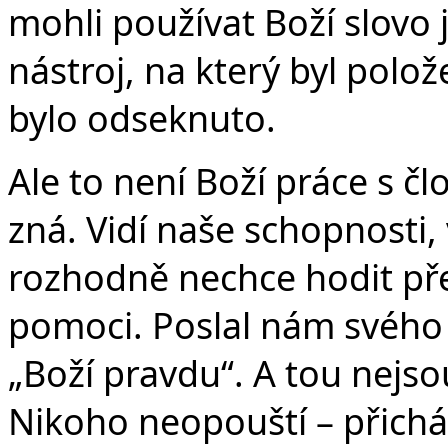
mohli používat Boží slovo 
nástroj, na který byl polo
bylo odseknuto.
Ale to není Boží práce s č
zná. Vidí naše schopnosti, 
rozhodně nechce hodit přes
pomoci. Poslal nám svého 
„Boží pravdu“. A tou nejso
Nikoho neopouští – přichá