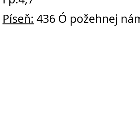
Píseň:
436 Ó požehnej ná