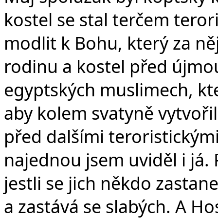
kostel se stal terčem tero
modlit k Bohu, který za ně
rodinu a kostel před újmou
egyptských muslimech, kteř
aby kolem svatyně vytvořili 
před dalšími teroristickými
najednou jsem uviděl i já. 
jestli se jich někdo zastane
a zastává se slabých. A Ho