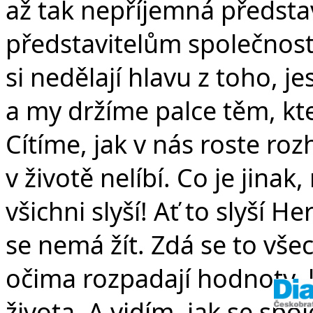
v
až tak nepříjemná představ
představitelům společnosti
si nedělají hlavu z toho, je
a my držíme palce těm, kte
Cítíme, jak v nás roste ro
v životě nelíbí. Co je jinak
všichni slyší! Ať to slyší H
se nemá žít. Zdá se to vše
očima rozpadají hodnoty, 
života. A vidím, jak se sp