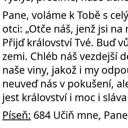
Pane, voláme k Tobě s ce
otci: „Otče náš, jenž jsi n
Přijď království Tvé. Buď vů
zemi. Chléb náš vezdejší 
naše viny, jakož i my odp
neuveď nás v pokušení, al
jest království i moc i slá
Píseň:
684 Učiň mne, Pane