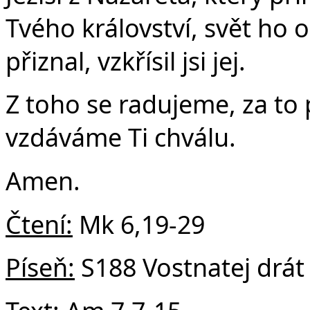
Č
Tvého království, svět ho 
přiznal, vzkřísil jsi jej.
Z toho se radujeme, za to
vzdáváme Ti chválu.
Amen.
Čtení:
Mk 6,19-29
Píseň:
S188 Vostnatej drát 