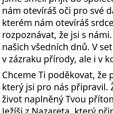
nám otevíráš oči pro své d
kterém nám otevíráš srdc
rozpoznávat, že jsi s námi. 
našich všedních dnů. V set
v zázraku přírody, ale i v k
Chceme Ti poděkovat, že př
který jsi pro nás připravil
život naplněný Tvou přítom
Ježíši z Nazareta, který p