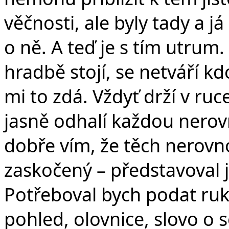
věčnosti, ale byly tady a j
o ně. A teď je s tím utrum.
hradbě stojí, se netváří kd
mi to zdá. Vždyť drží v ruc
jasně odhalí každou nerovn
dobře vím, že těch nerovno
zaskočený – představoval 
Potřeboval bych podat ruku
pohled, olovnice, slovo o 