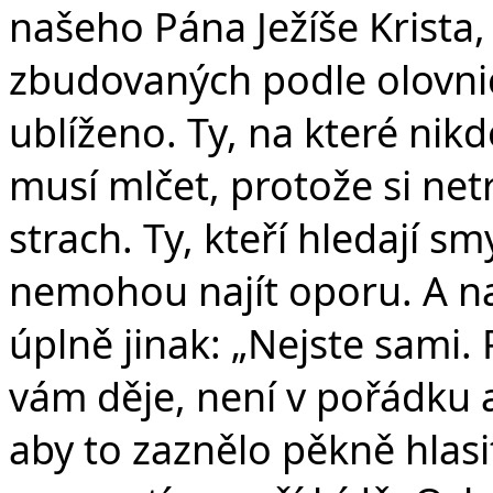
našeho Pána Ježíše Krista, j
zbudovaných podle olovnice
ublíženo. Ty, na které nikd
musí mlčet, protože si netr
strach. Ty, kteří hledají sm
nemohou najít oporu. A na
úplně jinak: „Nejste sami. 
vám děje, není v pořádku a
aby to zaznělo pěkně hlasi