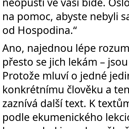
neopustí ve vaší bídě. Oslo
na pomoc, abyste nebyli sa
od Hospodina.“
Ano, najednou lépe rozum
přesto se jich lekám – jsou
Protože mluví o jedné jedi
konkrétnímu člověku a ten 
zaznívá další text. K textům
podle ekumenického lekcio