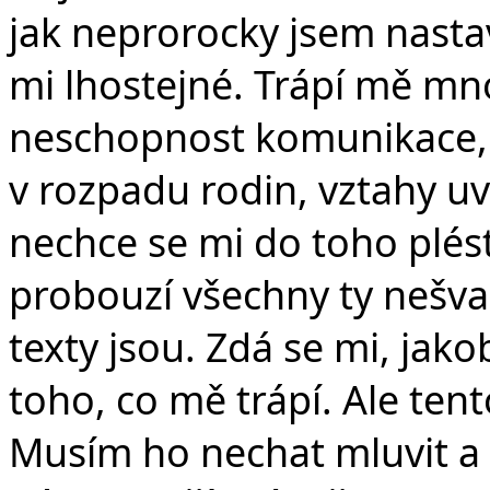
jak neprorocky jsem nasta
mi lhostejné. Trápí mě mno
neschopnost komunikace, k
v rozpadu rodin, vztahy uvn
nechce se mi do toho plés
probouzí všechny ty nešva
texty jsou. Zdá se mi, jak
toho, co mě trápí. Ale tent
Musím ho nechat mluvit a p