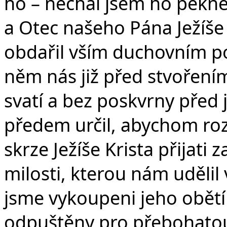
ho – nechal jsem ho pěkn
a Otec našeho Pána Ježíše K
obdařil vším duchovním p
něm nás již před stvořením
svatí a bez poskvrny před j
předem určil, abychom ro
skrze Ježíše Krista přijati z
milosti, kterou nám uděli
jsme vykoupeni jeho obětí
odpuštěny pro přebohatou 