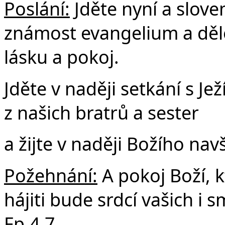
Poslání:
Jděte nyní a slove
známost evangelium a dělej
lásku a pokoj.
Jděte v naději setkání s J
z našich bratrů a sester
a žijte v naději Božího navš
Požehnání:
A pokoj Boží, k
hájiti bude srdcí vašich i s
Fp.4,7