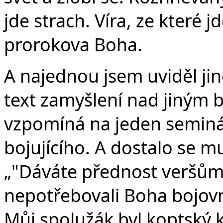
jde strach. Víra, ze které j
prorokova Boha.
A najednou jsem uviděl ji
text zamyšlení nad jiným 
vzpomíná na jeden seminá
bojujícího. A dostalo se m
„"Dáváte přednost veršům 
nepotřebovali Boha bojovn
Můj spolužák byl koptský 