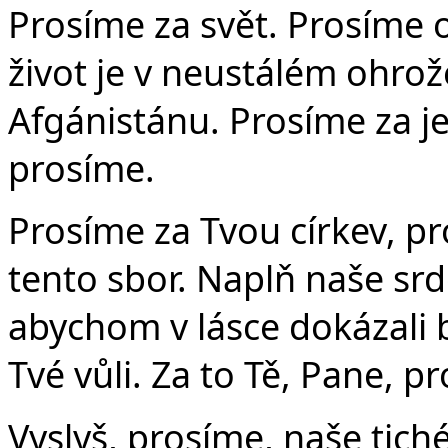
Prosíme za svět. Prosíme o 
život je v neustálém ohrož
Afgánistánu. Prosíme za je
prosíme.
Prosíme za Tvou církev, p
tento sbor. Naplň naše s
abychom v lásce dokázali b
Tvé vůli. Za to Tě, Pane, p
Vyslyš, prosíme, naše tiché