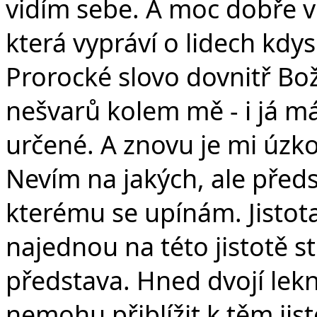
vidím sebe. A moc dobře ví
která vypráví o lidech kdy
Prorocké slovo dovnitř Bož
nešvarů kolem mě - i já m
určené. A znovu je mi úzk
Nevím na jakých, ale předst
kterému se upínám. Jistota
najednou na této jistotě st
představa. Hned dvojí lek
nemohu přiblížit k těm ji