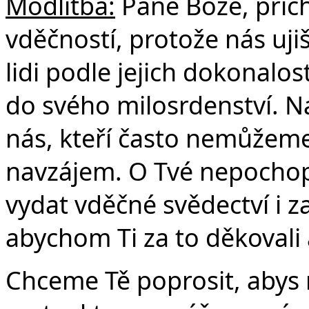
Modlitba:
Pane Bože, přich
Č
vděčností, protože nás uji
lidi podle jejich dokonalos
do svého milosrdenství. Nás
nás, kteří často nemůžeme 
navzájem. O Tvé nepochop
vydat vděčné svědectví i za
abychom Ti za to děkovali a
Chceme Tě poprosit, abys