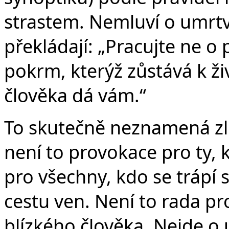
strastem. Nemluví o umrtvo
překládají: „Pracujte ne o 
pokrm, kterýž zůstává k ž
člověka dá vám.“
To skutečně neznamená zl
není to provokace pro ty, k
pro všechny, kdo se trápí si
cestu ven. Není to rada pr
blízkého člověka. Nejde o 