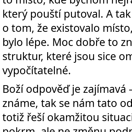
který pouští putoval. A tak
o tom, že existovalo místo
bylo lépe. Moc dobře to z
struktur, které jsou sice om
vypočítatelné.
Boží odpověď je zajímavá –
známe, tak se nám tato od
totiž řeší okamžitou situa
pokrm, ale ne změnu podm