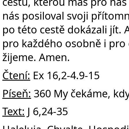
cestu, kterou máš pro nás
nás posiloval svoji příto
po této cestě dokázali jít.
pro každého osobně i pro 
žijeme. Amen.
Čtení:
Ex 16,2-4.9-15
Píseň:
360 My čekáme, kdy
Text:
J 6,24-35