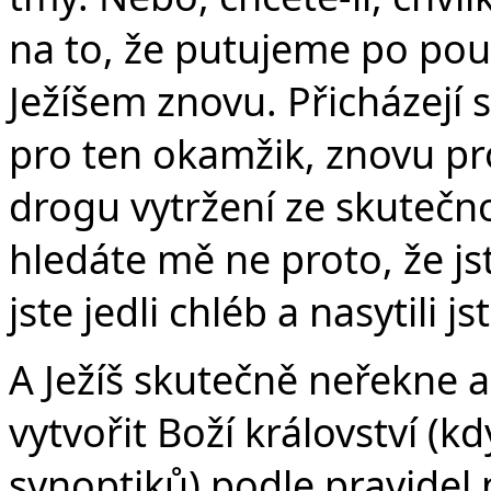
na to, že putujeme po poušt
Ježíšem znovu. Přicházejí 
pro ten okamžik, znovu p
drogu vytržení ze skutečn
hledáte mě ne proto, že jst
jste jedli chléb a nasytili js
A Ježíš skutečně neřekne an
vytvořit Boží království (k
synoptiků) podle pravidel