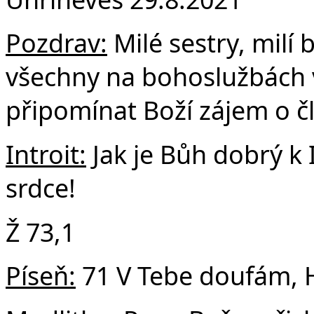
F
Pozdrav:
Milé sestry, milí b
všechny na bohoslužbách 
připomínat Boží zájem o č
Introit:
Jak je Bůh dobrý k I
srdce!
Ž 73,1
Píseň:
71 V Tebe doufám, 