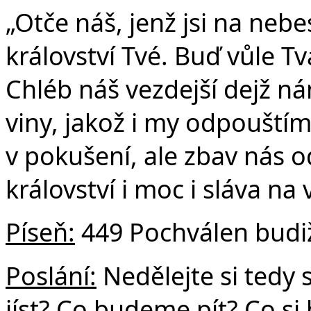
„Otče náš, jenž jsi na nebe
království Tvé. Buď vůle Tvá
Chléb náš vezdejší dejž n
viny, jakož i my odpouští
v pokušení, ale zbav nás o
království i moc i sláva na
Píseň:
449 Pochválen budi
Poslání:
Nedělejte si tedy 
jíst? Co budeme pít? Co s