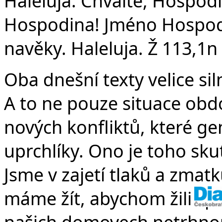
v
Haleluja. Chvalte, Hospodi
Hospodina! Jméno Hospod
navěky. Haleluja. Ž 113,1n
Oba dnešní texty velice si
A to ne pouze situace obd
nových konfliktů, které gen
uprchlíky. Ono je toho sku
Jsme v zajetí tlaků a zmat
máme žít, abychom žili sprá
našich domovech netrhno