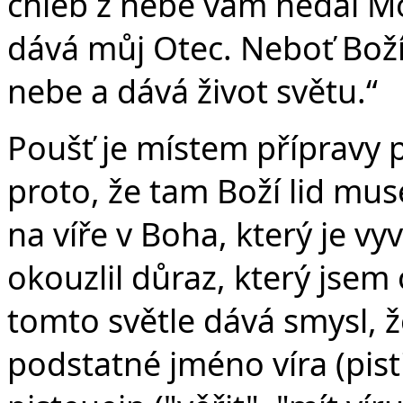
chléb z nebe vám nedal Mo
dává můj Otec. Neboť Boží 
nebe a dává život světu.“
Poušť je místem přípravy 
proto, že tam Boží lid mu
na víře v Boha, který je vyv
okouzlil důraz, který jsem 
tomto světle dává smysl, 
podstatné jméno víra (pisti