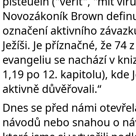
pisteuein ("věřit", "mít vír
Novozákoník Brown definuj
označení aktivního závazk
Ježíši. Je příznačné, že 74 
evangeliu se nachází v kni
1,19 po 12. kapitolu), kde J
aktivně důvěřovali.“
Dnes se před námi otevřel
návodů nebo snahou o návr