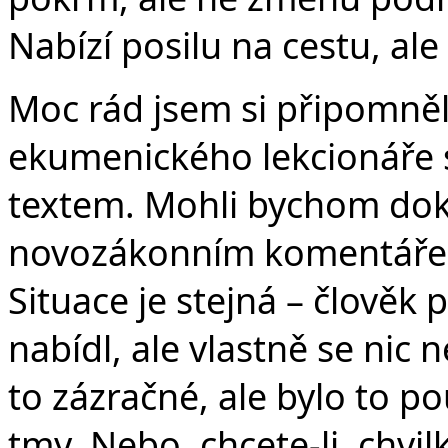
Nabízí posilu na cestu, ale 
Moc rád jsem si připomněl 
ekumenického lekcionáře 
textem. Mohli bychom doko
novozákonním komentářem
Situace je stejná – člověk 
nabídl, ale vlastně se nic 
to zázračné, ale bylo to p
tmy. Nebo, chcete-li, chvi