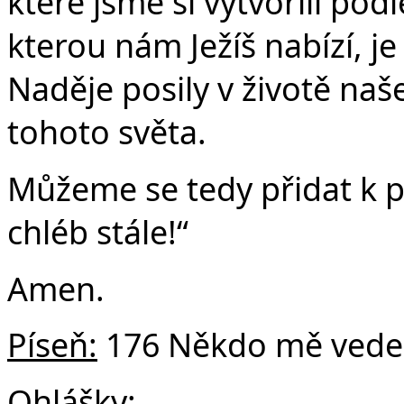
které jsme si vytvořili pod
kterou nám Ježíš nabízí, je
Naděje posily v životě naše
tohoto světa.
Můžeme se tedy přidat k p
chléb stále!“
Amen.
Píseň:
176 Někdo mě vede 
Ohlášky: