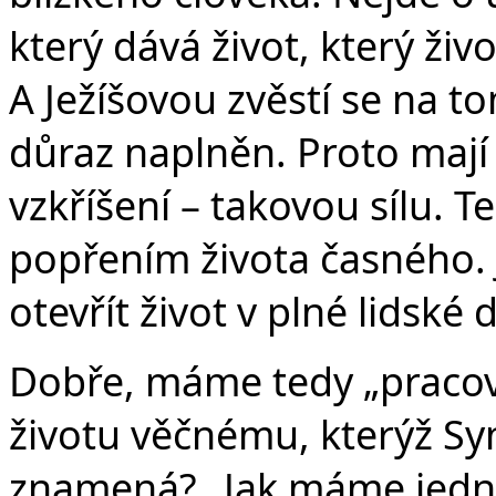
který dává život, který živo
A Ježíšovou zvěstí se na t
důraz naplněn. Proto mají 
vzkříšení – takovou sílu. T
popřením života časného. 
otevřít život v plné lidské 
Dobře, máme tedy „pracov
životu věčnému, kterýž Syn
znamená? „Jak máme jedna