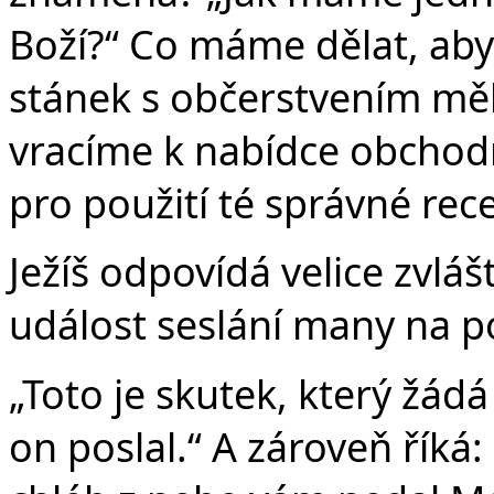
Boží?“ Co máme dělat, ab
stánek s občerstvením měli
vracíme k nabídce obchodní
pro použití té správné rec
Ježíš odpovídá velice zvláš
událost seslání many na p
„Toto je skutek, který žádá
on poslal.“ A zároveň řík